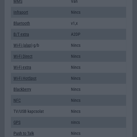
MMS
Van
Infraport
Nincs
Bluetooth
v1,x
B/T extra
A2DP
Wi-Fi (alap)
g/b
Nincs
Wi-Fi Direct
Nincs
Wi-Fi extra
Nincs
Wi-Fi HotSpot
Nincs
Blackberry
Nincs
NFC
Nincs
TV/USB kapcsolat
Nincs
GPS
nincs
Push to Talk
Nincs