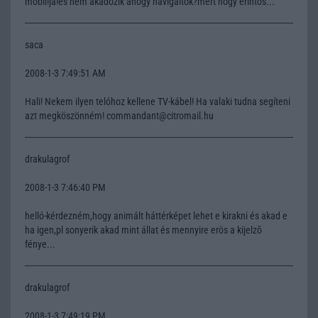
mobil!ja!és nem akadozik ahogy navigáltok?mert hogy érintös...
saca
2008-1-3 7:49:51 AM
Hali! Nekem ilyen telóhoz kellene TV-kábel! Ha valaki tudna segíteni
azt megköszönném! commandant@citromail.hu
drakulagrof
2008-1-3 7:46:40 PM
helló-kérdezném,hogy animált háttérképet lehet e kirakni és akad e
ha igen,pl sonyerik akad mint állat és mennyire erös a kijelzõ
fénye...
drakulagrof
2008-1-3 7:49:19 PM