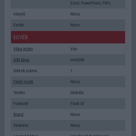
Excel, PowerPoint, PDF)
Iránytũ
Nincs
Extrák
Nincs
EGYÉB
Vibra jelzés
Van
SIM típus
miniSIM
SIM-ek száma
1
Flight mode
Nincs
Terület
Globális
Funkciók
Flash UI
Brand
Nincs
Védelem
Nincs