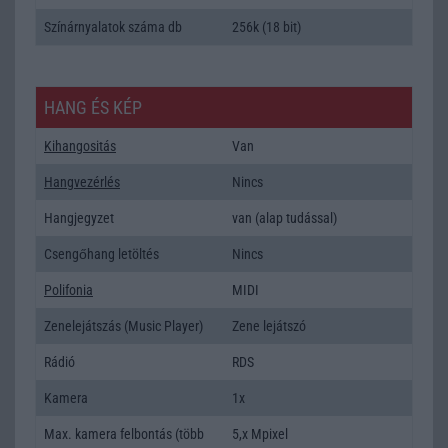
Színárnyalatok száma db
256k (18 bit)
HANG ÉS KÉP
Kihangositás
Van
Hangvezérlés
Nincs
Hangjegyzet
van (alap tudással)
Csengőhang letöltés
Nincs
Polifonia
MIDI
Zenelejátszás (Music Player)
Zene lejátszó
Rádió
RDS
Kamera
1x
Max. kamera felbontás (több
5,x Mpixel