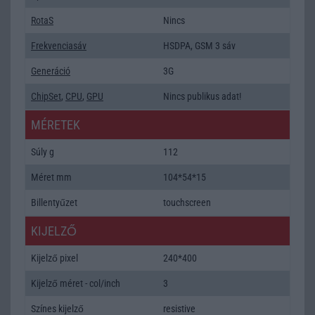
RotaS
Nincs
Frekvenciasáv
HSDPA, GSM 3 sáv
Generáció
3G
ChipSet
,
CPU
,
GPU
Nincs publikus adat!
MÉRETEK
Súly g
112
Méret mm
104*54*15
Billentyűzet
touchscreen
KIJELZŐ
Kijelző pixel
240*400
Kijelző méret - col/inch
3
Színes kijelző
resistive