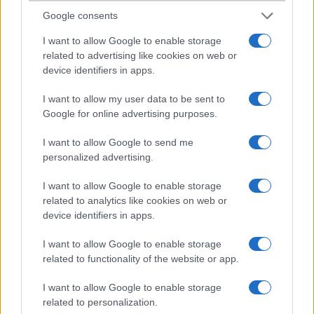
Google consents
mitya
I want to allow Google to enable storage
2007-10-13 8:51:19 PM
related to advertising like cookies on web or
device identifiers in apps.
nekem nem hozza be a gsmarenat. csak nalam van igy?
I want to allow my user data to be sent to
Google for online advertising purposes.
Cassie babyke
I want to allow Google to send me
2007-11-6 6:17:26 PM
personalized advertising.
halljatok! ez a telcsi odabac nekem ilyen kell!5 Mpixel,csak az arat
I want to allow Google to enable storage
nem tudom!! nah mind1 akkor is kell
related to analytics like cookies on web or
device identifiers in apps.
Tony
I want to allow Google to enable storage
2007-11-10 4:13:55 PM
related to functionality of the website or app.
Hi! Tegnap hoztam ki a boltbol. A kameraja az fantasztikus, 1-2
I want to allow Google to enable storage
dolog hianyzik a menubol ami az N73ba nekem megvolt. Amugy
related to personalization.
nagyon szep telefon, 1kicsit PDA stilusa van. Nem hiszem hogy az