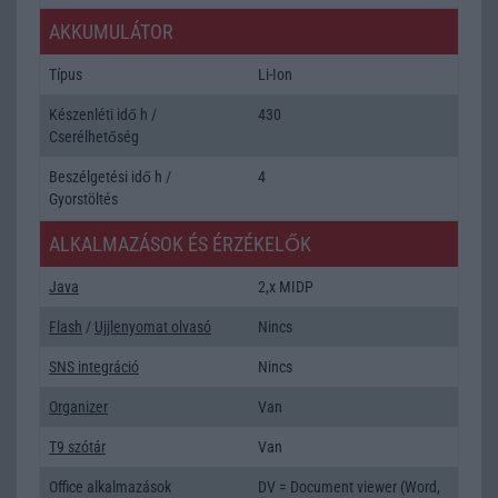
AKKUMULÁTOR
Típus
Li-Ion
Készenléti idő h /
430
Cserélhetőség
Beszélgetési idő h /
4
Gyorstöltés
ALKALMAZÁSOK ÉS ÉRZÉKELŐK
Java
2,x MIDP
Flash
/
Ujjlenyomat olvasó
Nincs
SNS integráció
Nincs
Organizer
Van
T9 szótár
Van
Office alkalmazások
DV = Document viewer (Word,