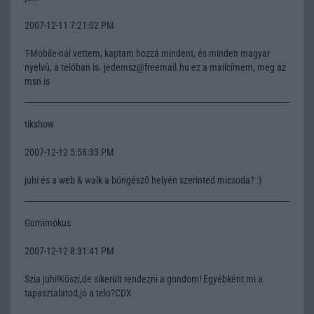
2007-12-11 7:21:02 PM
T-Mobile-nál vettem, kaptam hozzá mindent, és minden magyar
nyelvû, a telóban is. jedemsz@freemail.hu ez a mailcímem, meg az
msn is
tikshow
2007-12-12 5:58:33 PM
juhi és a web & walk a böngészõ helyén szerinted micsoda? :)
Gumimókus
2007-12-12 8:31:41 PM
Szia juhi!Köszi,de sikerült rendezni a gondom! Egyébként mi a
tapasztalatod,jó a telo?CDX