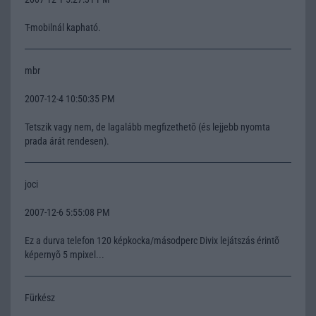
T-mobilnál kapható.
mbr
2007-12-4 10:50:35 PM
Tetszik vagy nem, de lagalább megfizethetõ (és lejjebb nyomta
prada árát rendesen).
joci
2007-12-6 5:55:08 PM
Ez a durva telefon 120 képkocka/másodperc Divix lejátszás érintõ
képernyõ 5 mpixel...
Fürkész