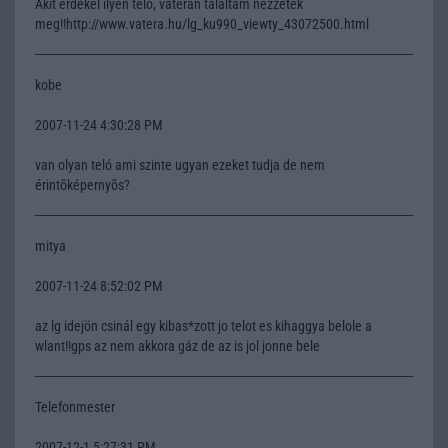
Akit érdekel ilyen teló, vaterán találtam nézzétek
meg!!http://www.vatera.hu/lg_ku990_viewty_43072500.html
kobe
2007-11-24 4:30:28 PM
van olyan teló ami szinte ugyan ezeket tudja de nem
érintõképernyõs?
mitya
2007-11-24 8:52:02 PM
az lg idejön csinál egy kibas*zott jo telot es kihaggya belole a
wlant!!gps az nem akkora gáz de az is jol jonne bele
Telefonmester
2007-12-1 5:27:31 PM