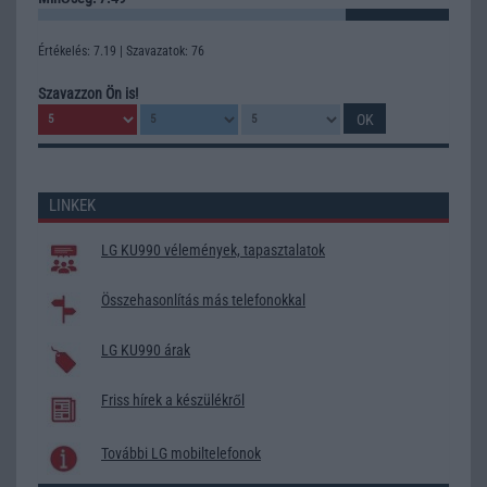
Értékelés: 7.19 | Szavazatok: 76
Szavazzon Ön is!
LINKEK
LG KU990 vélemények, tapasztalatok
Összehasonlítás más telefonokkal
LG KU990 árak
Friss hírek a készülékről
További LG mobiltelefonok