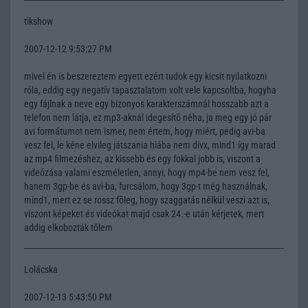
tikshow
2007-12-12 9:53:27 PM
mivel én is beszereztem egyett ezért tudok egy kicsit nyilatkozni
róla, eddig egy negatív tapasztalatom volt vele kapcsoltba, hogyha
egy fájlnak a neve egy bizonyos karakterszámnál hosszabb azt a
telefon nem látja, ez mp3-aknál idegesítõ néha, ja meg egy jó pár
avi formátumot nem ismer, nem értem, hogy miért, pedig avi-ba
vesz fel, le kéne elvileg játszania hiába nem divx, mind1 így marad
az mp4 filmezéshez, az kissebb és egy fokkal jobb is, viszont a
videózása valami eszméletlen, annyi, hogy mp4-be nem vesz fel,
hanem 3gp-be és avi-ba, furcsálom, hogy 3gp-t még használnak,
mind1, mert ez se rossz fõleg, hogy szaggatás nélkül veszi azt is,
viszont képeket és videókat majd csak 24.-e után kérjetek, mert
addig elkobozták tõlem
Lolácska
2007-12-13 5:43:50 PM