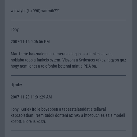
wiewtybe(ku 990) van wifi???
Tony
2007-11-15 9:06:56 PM
Mar 1hete hasznalom, a kameraja eleg jo, sok funkcioja van,
nokiaba tobb a funkcio sztem. Viszont a Stylos(cerka) az nagyon gaz
hogy nem lehet a telefonba betenni mint a PDA-ba.
dj roby
2007-11-23 11:01:29 AM
Tony. Kerlek ird le bovebben a tapasztalataidat a tellaval
kapcsolatban. Nem tudok donteni az n95 a htc-touch es ez a modell
kozott. Elore is koszi.