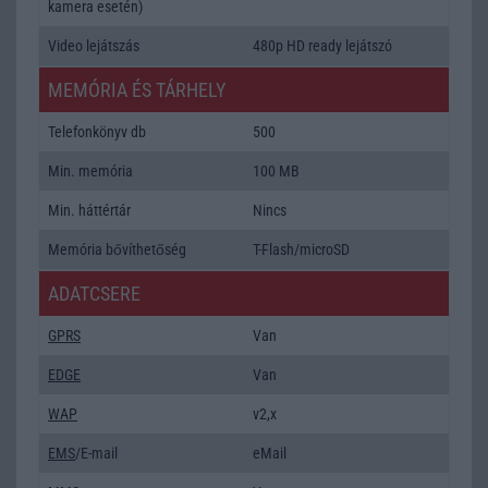
kamera esetén)
Video lejátszás
480p HD ready lejátszó
MEMÓRIA ÉS TÁRHELY
Telefonkönyv db
500
Min. memória
100 MB
Min. háttértár
Nincs
Memória bővíthetőség
T-Flash/microSD
ADATCSERE
GPRS
Van
EDGE
Van
WAP
v2,x
EMS
/E-mail
eMail