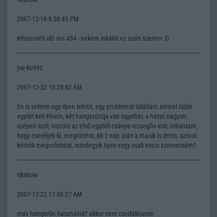
2007-12-16 8:58:45 PM
Készenléti idõ óra 434 - nekem inkább ez szúrt szemet :D
joe-ku990
2007-12-22 10:28:42 AM
Én is vettem egy ilyen telcsit, egy problémát találtam amivel talán
együtt kell élnem, két hangszórója van úgyebár, a hátsó nagyon
szépen szól, viszont az elsõ egybõl csúnya recsegõs volt, rohantam,
hogy cseréljék ki, megtörtént, kb 2 nap útán a másik is dettó, szóval
kérnék megerõsítést, mindegyik ilyen vagy csak nincs szerencsém?
tikshow
2007-12-22 11:50:27 AM
max hangerõn használod? akkor nem csodálkozom