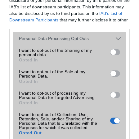
disclosure of your personal information by third parties on the
IAB’s list of downstream participants. This information may
also be disclosed by us to third parties on the
IAB’s List of
mitya
Downstream Participants
that may further disclose it to other
third parties.
2007-7-26 7:18:58 PM
Please note that this website/app uses one or more Google
Personal Data Processing Opt Outs
de azert egy sztereo bluetoothot kihagytak ami ma mar alap..
services and may gather and store information including but
not limited to your visit or usage behaviour. You may click to
I want to opt-out of the Sharing of my
personal data.
grant or deny consent to Google and its third-party tags to
tesó
Opted In
use your data for below specified purposes in below Google
consent section.
I want to opt-out of the Sale of my
2007-9-21 1:31:43 PM
Personal Data.
Opted In
Király!Ráadásul DivX-képes is!
I want to opt-out of processing my
Personal Data for Targeted Advertising.
Opted In
joshua7
I want to opt-out of Collection, Use,
2007-10-9 9:12:26 PM
Retention, Sale, and/or Sharing of my
Personal Data that Is Unrelated with the
Purposes for which it was collected.
Van már teszje a gsmarena-n.
Opted Out