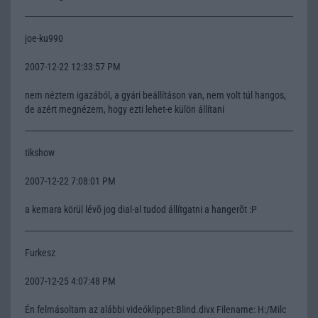
joe-ku990
2007-12-22 12:33:57 PM
nem néztem igazából, a gyári beállításon van, nem volt túl hangos,
de azért megnézem, hogy ezti lehet-e külön állítani
tikshow
2007-12-22 7:08:01 PM
a kemara körül lévõ jog dial-al tudod állítgatni a hangerõt :P
Furkesz
2007-12-25 4:07:48 PM
Én felmásoltam az alábbi videóklippet:Blind.divx Filename: H:/Milc