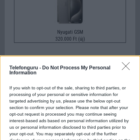
Nyugati GSM
320.000 Ft (új)
Ördög
Telefonguru -
Do Not Process My Personal
Information
2007-7-24 2:19:06 PM
Vééééégre ELSÕ vok tök jo tella,csak hát..nem lesz kevés ez
If you wish to opt-out of the sale, sharing to third parties, or
sem...deh jo teló,csak kár h nincsen wifi
processing of your personal or sensitive information for
targeted advertising by us, please use the below opt-out
section to confirm your selection. Please note that after your
mitya
opt-out request is processed you may continue seeing
interest-based ads based on personal information utilized by
2007-7-26 7:17:53 PM
us or personal information disclosed to third parties prior to
your opt-out. You may separately opt-out of the further
na ez is beallhat a sorba a tobbi 5mp s csodahoz k850i n95...