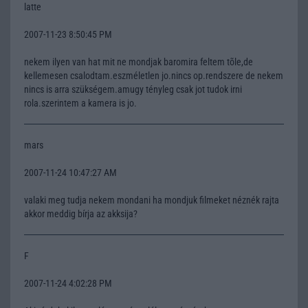
latte
2007-11-23 8:50:45 PM
nekem ilyen van hat mit ne mondjak baromira feltem tõle,de
kellemesen csalodtam.eszméletlen jo.nincs op.rendszere de nekem
nincs is arra szükségem.amugy tényleg csak jot tudok irni
rola.szerintem a kamera is jo.
mars
2007-11-24 10:47:27 AM
valaki meg tudja nekem mondani ha mondjuk filmeket néznék rajta
akkor meddig bírja az akksija?
F
2007-11-24 4:02:28 PM