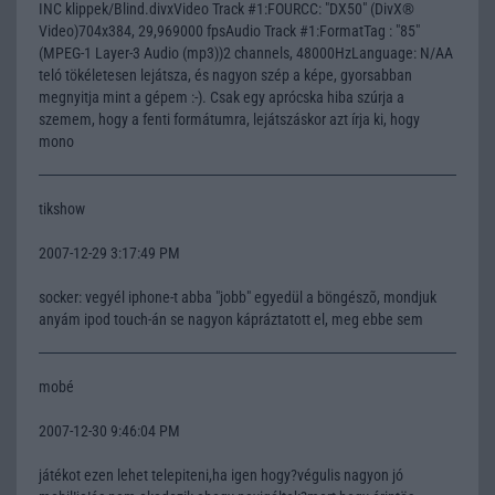
INC klippek/Blind.divxVideo Track #1:FOURCC: "DX50" (DivX®
Video)704x384, 29,969000 fpsAudio Track #1:FormatTag : "85"
(MPEG-1 Layer-3 Audio (mp3))2 channels, 48000HzLanguage: N/AA
teló tökéletesen lejátsza, és nagyon szép a képe, gyorsabban
megnyitja mint a gépem :-). Csak egy aprócska hiba szúrja a
szemem, hogy a fenti formátumra, lejátszáskor azt írja ki, hogy
mono
tikshow
2007-12-29 3:17:49 PM
socker: vegyél iphone-t abba "jobb" egyedül a böngészõ, mondjuk
anyám ipod touch-án se nagyon kápráztatott el, meg ebbe sem
mobé
2007-12-30 9:46:04 PM
játékot ezen lehet telepiteni,ha igen hogy?végulis nagyon jó