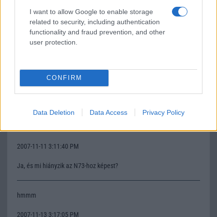
N95-el jobban jartam volna. A GPS-e eleg gaz, de a WIFI az jo otlet.
I want to allow Google to enable storage
Ajanlom.
related to security, including authentication
functionality and fraud prevention, and other
user protection.
miky
2007-11-11 3:10:01 PM
CONFIRM
Szeva Tony,hol vetted és mennyiért?Mennyi téma van a telóban?
Lehet rá újjakat tenni?Köszi!
Data Deletion
Data Access
Privacy Policy
miky
2007-11-11 3:11:40 PM
Ja, és mi hiányzik az N73-hoz képest?
hmmm
2007-11-13 3:17:05 PM