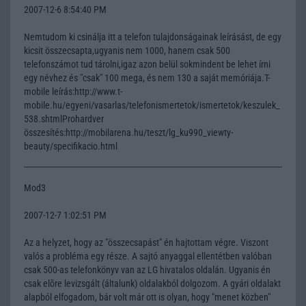
2007-12-6 8:54:40 PM
Nemtudom ki csinálja itt a telefon tulajdonságainak leírásást, de egy
kicsit összecsapta,ugyanis nem 1000, hanem csak 500
telefonszámot tud tárolni,igaz azon belül sokmindent be lehet írni
egy névhez és "csak" 100 mega, és nem 130 a saját memóriája.T-
mobile leírás:http://www.t-
mobile.hu/egyeni/vasarlas/telefonismertetok/ismertetok/keszulek_
538.shtmlProhardver
összesítés:http://mobilarena.hu/teszt/lg_ku990_viewty-
beauty/specifikacio.html
Mod3
2007-12-7 1:02:51 PM
Az a helyzet, hogy az "összecsapást" én hajtottam végre. Viszont
valós a probléma egy része. A sajtó anyaggal ellentétben valóban
csak 500-as telefonkönyv van az LG hivatalos oldalán. Ugyanis én
csak elõre levizsgált (általunk) oldalakból dolgozom. A gyári oldalakt
alapból elfogadom, bár volt már ott is olyan, hogy "menet közben"