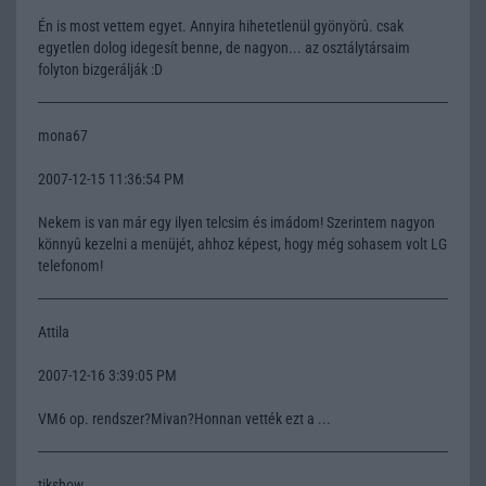
Én is most vettem egyet. Annyira hihetetlenül gyönyörû. csak
egyetlen dolog idegesít benne, de nagyon... az osztálytársaim
folyton bizgerálják :D
mona67
2007-12-15 11:36:54 PM
Nekem is van már egy ilyen telcsim és imádom! Szerintem nagyon
könnyû kezelni a menüjét, ahhoz képest, hogy még sohasem volt LG
telefonom!
Attila
2007-12-16 3:39:05 PM
VM6 op. rendszer?Mivan?Honnan vették ezt a ...
tikshow