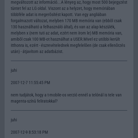
megváltozott az információ...A lényeg az, hogy most 500 bejegyzést
tüntet fel az LG oldal. Viszont az a helyzet, hogy memóriában
többféle adat is megerõsítést kapott. Van egy angliában
forgalmazott változat, melyben 170 MB memória van (ebbõl csak
130 használható a felhasználó által), és van az alap készülék,
melyben x (nem tuti az adat, ezért nem írom le) MB memória van,
amibõl csak 100 MB-ot használhat a USER.Mivel ez utóbbi került
itthonra is, ezért - észrevételednek megfelelõen (de csak ellenõrzés
után) - átjavítom az adatbázist.
juhi
2007-12-7 11:55:45 PM
nem tudjátok, hogy a t-mobile-os verzió ennél a telónál is tele van
magenta-színû feliratokkal?
juhi
2007-12-9 8:53:18 PM