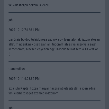
vki válaszoljon nekem is lécci!
juhi
2007-12-10 7:12:34 PM
pár órája boldog tulajdonosa vagyok egy ilyen telónak, iszonyatosan
állat, mindenkinek csak ajánlani tudom!!! jah és válaszolva a saját
kérdésemre, nincsen egyetlen egy T-Mobile-felirat sem a T-s verzión!
:)
Gumimókus
2007-12-11 6:23:32 PM
Szia juhi!Kaptál hozzá magyar használati utasítást?Ha igen,adnál
vmi elérhetõséget azt megköszönöm!
juhi