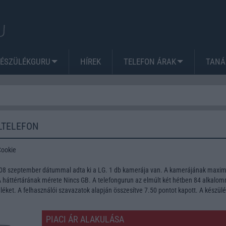
KÉSZÜLÉKGURU
HÍREK
TELEFON ÁRAK
TANÁ
LTELEFON
Cookie
008 szeptember dátummal adta ki a LG. 1 db kamerája van. A kamerájának max
A háttértárának mérete Nincs GB. A telefongurun az elmúlt két hétben 84 alkalo
léket. A felhasználói szavazatok alapján összesítve 7.50 pontot kapott. A készül
PIACI ÁR ALAKULÁSA