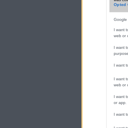
Opted 
VIDEO
Google 
I want t
web or d
I want t
purpose
I want 
I want t
web or d
I want t
or app.
I want t
I want t