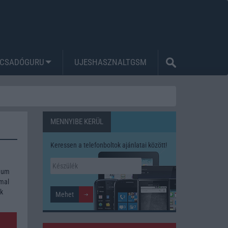
CSADÓGURU
UJESHASZNALTGSM
MENNYIBE KERÜL
Keressen a telefonboltok ajánlatai között!
imum
mmal
ék