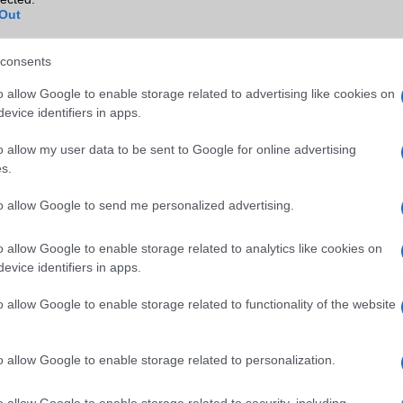
NFC
Nincs
Out
TV/USB kapcsolat
Nincs
consents
GPS
nincs
o allow Google to enable storage related to advertising like cookies on
Push to Talk
Nincs
evice identifiers in apps.
AKKUMULÁTOR
o allow my user data to be sent to Google for online advertising
s.
Típus
Li-Ion
Készenléti idő h /
350
to allow Google to send me personalized advertising.
Cserélhetőség
o allow Google to enable storage related to analytics like cookies on
Beszélgetési idő h /
3
evice identifiers in apps.
Gyorstöltés
o allow Google to enable storage related to functionality of the website
ALKALMAZÁSOK ÉS ÉRZÉKELŐK
Java
2,x MIDP
o allow Google to enable storage related to personalization.
Flash
/
Ujjlenyomat olvasó
Nincs
o allow Google to enable storage related to security, including