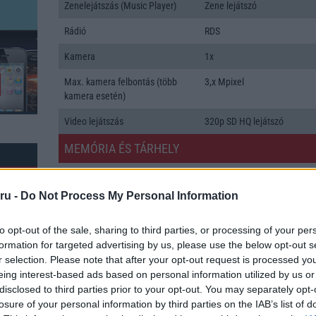
Zenelejátszás (Music Player)
Zene lejátszó
Rádió
RDS
Kamera
1x
Max. kamera felbontás (több
3,x Mpixel
kamera esetén)
Video lejátszás
320p SD HQ lejátszó
MEMÓRIA ÉS TÁRHELY
Telefonkönyv db
1000
ru -
Do Not Process My Personal Information
Min. memória
48 MB
Min. háttértár
Nincs
to opt-out of the sale, sharing to third parties, or processing of your per
formation for targeted advertising by us, please use the below opt-out s
Memória bővíthetőség
T-Flash/microSD
r selection. Please note that after your opt-out request is processed y
eing interest-based ads based on personal information utilized by us or
ADATCSERE
disclosed to third parties prior to your opt-out. You may separately opt-
k: 139
losure of your personal information by third parties on the IAB’s list of
GPRS
Van