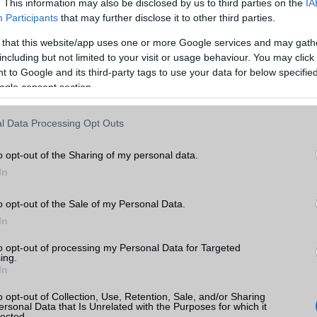
. This information may also be disclosed by us to third parties on the
IA
EDGE
Van
Participants
that may further disclose it to other third parties.
WAP
v2,x
 that this website/app uses one or more Google services and may gath
including but not limited to your visit or usage behaviour. You may click 
EMS
/E-mail
eMail
 to Google and its third-party tags to use your data for below specifi
ogle consent section.
MMS
Van
Infraport
Nincs
l Data Processing Opt Outs
k
Bluetooth
v2,x
o opt-out of the Sharing of my personal data.
tás
kkal
B/T extra
A2DP
In
Wi-Fi (alap)
g/b
Nincs
ak
o opt-out of the Sale of my Personal Data.
Wi-Fi Direct
Nincs
In
Wi-Fi extra
Nincs
to opt-out of processing my Personal Data for Targeted
ing.
In
Wi-Fi HotSpot
Nincs
ok
Blackberry
Nincs
o opt-out of Collection, Use, Retention, Sale, and/or Sharing
ersonal Data that Is Unrelated with the Purposes for which it
lected.