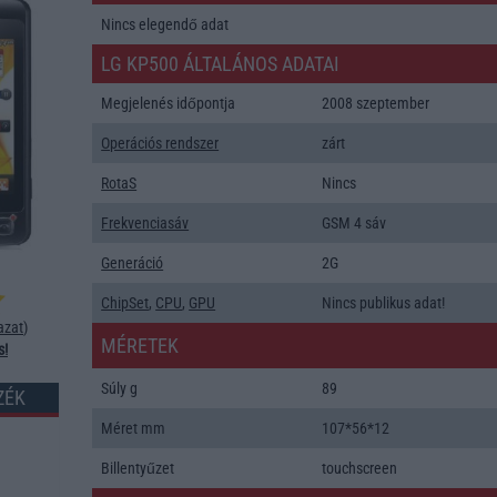
Nincs elegendő adat
LG KP500 ÁLTALÁNOS ADATAI
Megjelenés időpontja
2008 szeptember
Operációs rendszer
zárt
RotaS
Nincs
Frekvenciasáv
GSM 4 sáv
Generáció
2G
ChipSet
,
CPU
,
GPU
Nincs publikus adat!
azat
)
MÉRETEK
s!
Súly g
89
ZÉK
Méret mm
107*56*12
Billentyűzet
touchscreen