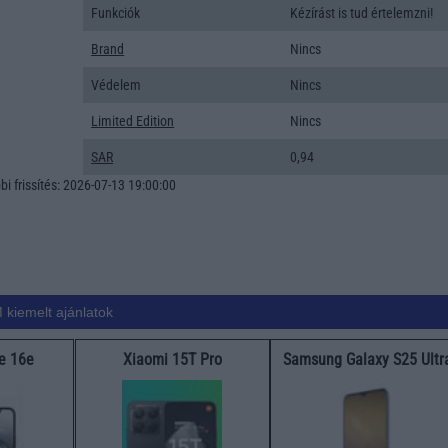
Funkciók
Kézírást is tud értelemzni!
Brand
Nincs
Védelem
Nincs
Limited Edition
Nincs
SAR
0,94
i frissítés: 2026-07-13 19:00:00
 kiemelt ajánlatok
e 16e
Xiaomi 15T Pro
Samsung Galaxy S25 Ultr