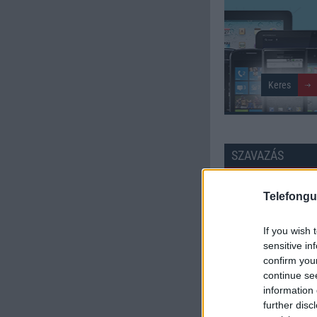
SZAVAZÁS
Külső: 7.76
Telefongu
Tudás: 7.20
If you wish 
sensitive in
Minőség: 7.55
confirm you
continue se
information 
Értékelés: 7.50 | Szavazato
further disc