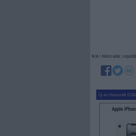
N/A = Nincs adat. Legutóbb
Új és Használt GSM
Apple iPhon