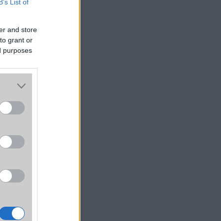
B’s List of
er and store
to grant or
ed purposes