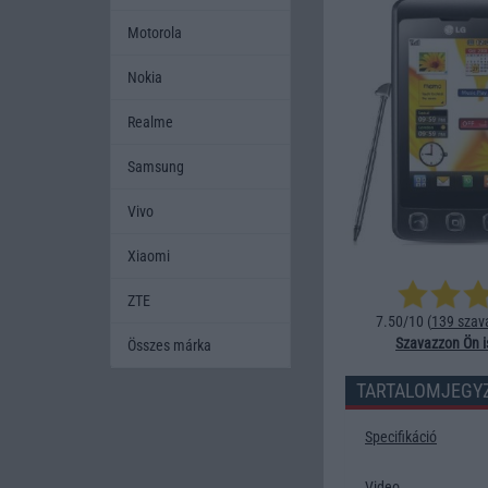
Motorola
Nokia
Realme
Samsung
Vivo
Xiaomi
ZTE
7.50/10 (
139 szav
Szavazzon Ön i
Összes márka
TARTALOMJEGY
Specifikáció
Video