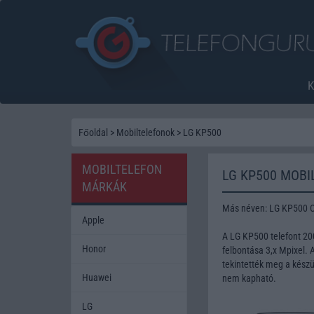
Főoldal
>
Mobiltelefonok
>
LG KP500
MOBILTELEFON
LG KP500 MOBI
MÁRKÁK
Más néven: LG KP500 
Apple
A LG KP500 telefont 2
Honor
felbontása 3,x Mpixel. 
tekintették meg a készü
Huawei
nem kapható.
LG