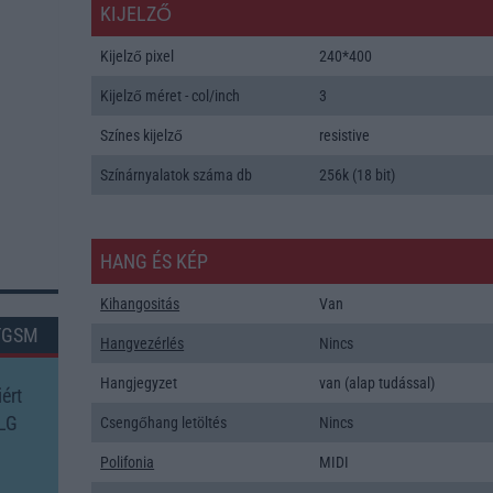
KIJELZŐ
Kijelző pixel
240*400
Kijelző méret - col/inch
3
Színes kijelző
resistive
Színárnyalatok száma db
256k (18 bit)
HANG ÉS KÉP
Kihangositás
Van
TGSM
Hangvezérlés
Nincs
Hangjegyzet
van (alap tudással)
ért
 LG
Csengőhang letöltés
Nincs
Polifonia
MIDI