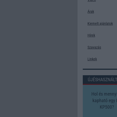
Árak
Kiemelt ajánlatok
Hírek
Szavazás
Linkek
ÚJÉSHASZNÁL
Hol és mennyi
kapható egy
KP500?