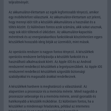
teljesítményét.
Az akkumulátor-élettartam az egyik legfontosabb tényező, amikor
egy mobiltelefont választunk. Az akkumulátor-élettartam azt jelenti,
hogy mennyi időt tölt a készülék akkumulátora a használat és a
töltés között. Ez különösen fontos azok számára, akik sokat utaznak,
vagy sok időt töltenek el útközben. Az akkumulátor-kapacitás
méretének és az energiatakarékos funkcióknak köszönhetően egyes
készülékek hosszabb ideig bírják az üzemidőt, mint mások.
Az operációs rendszer is nagyon fontos tényező. A készülékek
operációs rendszere befolyásolja a készülék funkcióit és a
használható alkalmazások körét. Az Apple iOS és az Android
rendszerrel rendelkező készülékek a legnépszerűbbek. Az Apple iOS
rendszerrel rendelkező készülékek szigorúbb biztonsági
szabályokkal és magasabb árakkal rendelkeznek.
A készülékek hardvere is meghatározó a választásnál. Az
alapvetően a processzor és a memória mérete. Minél nagyobb a
processzor sebessége és a memória mérete, annál gyorsabb és
hatékonyabb a készülék működése. Ez különösen fontos, ha a
készüléket a mindennapi feladatokra, például az internetes