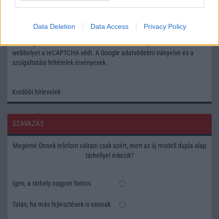
Feliratkozás a Telefonguru ingyenes hírlevelére
Data Deletion
Data Access
Privacy Policy
OK
Elfogadom az
Adatvédelmi és Adatkezelési Tájékoztatót
Ezt a
webhelyet a reCAPTCHA védi. A Google
adatvédelmi irányelve
és a
szolgáltatási feltételek
érvényesek.
Korábbi hírlevelek
SZAVAZÁS
Megérné Önnek telefont váltani csak azért, mert az új modell dupla alap
tárhellyel érkezik?
Igen, a tárhely nagyon fontos
Talán, ha más fejlesztések is vannak