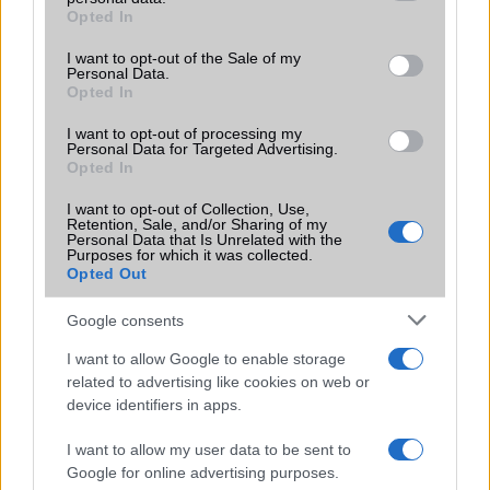
grant or deny consent to Google and its third-party tags to
Opted In
Motorola
use your data for below specified purposes in below Google
consent section.
I want to opt-out of the Sale of my
Nokia
Personal Data.
Opted In
Oppo
I want to opt-out of processing my
Personal Data for Targeted Advertising.
Samsung
Opted In
Vivo
I want to opt-out of Collection, Use,
Retention, Sale, and/or Sharing of my
Personal Data that Is Unrelated with the
Xiaomi
Purposes for which it was collected.
Opted Out
ZTE
Google consents
Összes márka
I want to allow Google to enable storage
related to advertising like cookies on web or
device identifiers in apps.
Mennyibe kerül
I want to allow my user data to be sent to
Keressen a telefonboltok ajánlatai között!
Google for online advertising purposes.