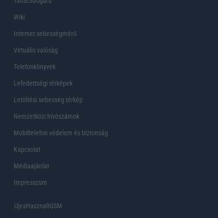
Tanácsdóguru
Wiki
Internet sebességmérő
Virtuális valóság
Telefonkönyvek
Lefedettségi térképek
Letöltési sebesség térkép
Nemzetközi hívószámok
Mobiltelefon védelem és biztonság
Kapcsolat
Médiaajánlat
Impresszum
UjesHasznaltGSM