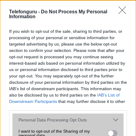
az operációs rendszer, a hardver, a kamera, az adatvédelem és a
kialakítás szempontjából döntő fontosságú lehet. Ezek a
Telefonguru -
Do Not Process My Personal
szempontok kritikusak ahhoz, hogy megtaláljuk azokat a
Information
mobiltelefonokat, amelyek megfelelnek az igényeinknek és
elvárásainknak.
If you wish to opt-out of the sale, sharing to third parties, or
processing of your personal or sensitive information for
Végül azt is fontos tudni, hogy a mobiltelefonok összehasonlítása
targeted advertising by us, please use the below opt-out
során minden felhasználó egyéni preferenciákkal rendelkezik, így a
section to confirm your selection. Please note that after your
választásuk eltérhet. Azonban azok, akik számára fontos a nagyobb
opt-out request is processed you may continue seeing
kijelző, hosszabb üzemidő, hatékony
interest-based ads based on personal information utilized by
us or personal information disclosed to third parties prior to
your opt-out. You may separately opt-out of the further
MOBILTELEFON MÁRKÁK
disclosure of your personal information by third parties on the
IAB’s list of downstream participants. This information may
Apple
also be disclosed by us to third parties on the
IAB’s List of
Downstream Participants
that may further disclose it to other
Honor
third parties.
Please note that this website/app uses one or more Google
Huawei
Personal Data Processing Opt Outs
services and may gather and store information including but
LG
not limited to your visit or usage behaviour. You may click to
I want to opt-out of the Sharing of my
personal data.