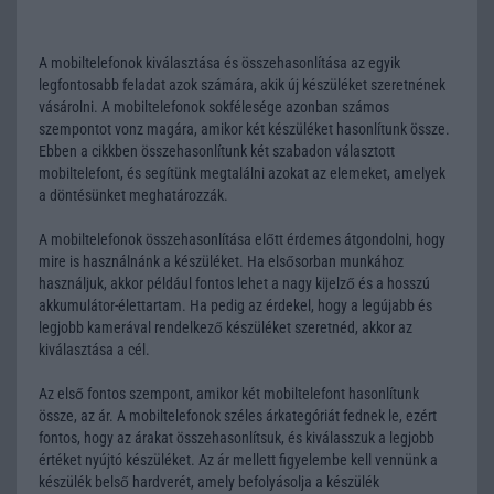
A mobiltelefonok kiválasztása és összehasonlítása az egyik
legfontosabb feladat azok számára, akik új készüléket szeretnének
vásárolni. A mobiltelefonok sokfélesége azonban számos
szempontot vonz magára, amikor két készüléket hasonlítunk össze.
Ebben a cikkben összehasonlítunk két szabadon választott
mobiltelefont, és segítünk megtalálni azokat az elemeket, amelyek
a döntésünket meghatározzák.
A mobiltelefonok összehasonlítása előtt érdemes átgondolni, hogy
mire is használnánk a készüléket. Ha elsősorban munkához
használjuk, akkor például fontos lehet a nagy kijelző és a hosszú
akkumulátor-élettartam. Ha pedig az érdekel, hogy a legújabb és
legjobb kamerával rendelkező készüléket szeretnéd, akkor az
kiválasztása a cél.
Az első fontos szempont, amikor két mobiltelefont hasonlítunk
össze, az ár. A mobiltelefonok széles árkategóriát fednek le, ezért
fontos, hogy az árakat összehasonlítsuk, és kiválasszuk a legjobb
értéket nyújtó készüléket. Az ár mellett figyelembe kell vennünk a
készülék belső hardverét, amely befolyásolja a készülék