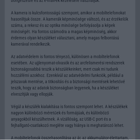
böngészésre és az e-mail-ek kezelésére használjuk.
A kamera is kulcsfontosságú szempont, amikor a mobiltelefonokat
hasonlítjuk össze. A kamerák képminősége változó, és az érzékelők
száma, a rekesz és az optika minősége befolyásolja a képek
minőségét. Ha fontos számodra a magas képminőség, akkor
érdemes olyan készüléket választani, amely magas felbontású
kamerával rendelkezik.
Az adatvédelem is fontos tényező, különösen a mobiltelefonok
esetében. Az ujjlenyomat-olvasók és az arcfelismerési rendszerek
biztonságosabbá teszik a készülékeinket, mert csak mi tudunk
hozzáférni azokhoz. Ezenkívül az adatvédelmi funkciók, például a
jelszavak mentése, a titkosítás és a biztonsági mentések lehetővé
teszik, hogy az adatok biztonságban legyenek, ha a készüléket
elveszítjük vagy ellopják.
Végül a készülék kialakítása is fontos szempont lehet. A készülékek
nagyon különböző méretűek és formájúak, és különböző
anyagokból készülhetnek. A vízállóság, az USB-C port és a
fejhallgató-csatlakozó megléte vagy hiánya is meghatározó lehet.
A mobiltelefonok összehasonlítása az ár, az akkumulátor-élettartam,