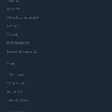
Tabletek
Okosórák
Tartozékok, kiegeszítők
Keresés
Tesztek
Összehasonlítás
Használati útmutatók
Hirek
Telefon Árak
Yettel akciók
One akciók
Telekom akciók