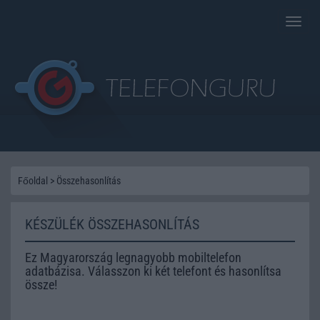
Toggle
naviga
Főoldal
>
Összehasonlítás
KÉSZÜLÉK ÖSSZEHASONLÍTÁS
Ez Magyarország legnagyobb mobiltelefon
adatbázisa. Válasszon ki két telefont és hasonlítsa
össze!