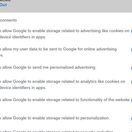
TV/USB kapcsolat
Nincs
Out
GPS
nincs
consents
Push to Talk
Nincs
o allow Google to enable storage related to advertising like cookies on
AKKUMULÁTOR
evice identifiers in apps.
Típus
Li-Ion
o allow my user data to be sent to Google for online advertising
s.
Készenléti idő h /
200
Cserélhetőség
to allow Google to send me personalized advertising.
Beszélgetési idő h /
6
Gyorstöltés
o allow Google to enable storage related to analytics like cookies on
evice identifiers in apps.
ALKALMAZÁSOK ÉS ÉRZÉKELŐK
o allow Google to enable storage related to functionality of the website
Java
2,x MIDP
Flash
/
Ujjlenyomat olvasó
Nincs
o allow Google to enable storage related to personalization.
SNS integráció
Nincs
o allow Google to enable storage related to security, including