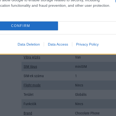
Organizer
Van
cation functionality and fraud prevention, and other user protection.
T9 szótár
Van
Office alkalmazások
Nincs
CONFIRM
Iránytũ
Nincs
Extrák
Nincs
Data Deletion
Data Access
Privacy Policy
EGYÉB
Vibra jelzés
Van
SIM típus
miniSIM
SIM-ek száma
1
Flight mode
Nincs
Terület
Globális
Funkciók
Nincs
Brand
Chocolate Phone