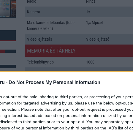
Rádió
Nincs
Kamera
1x
Max. kamera felbontás (több
1,x Mpixel
kamera esetén)
Video lejátszás
Video lejátszó
MEMÓRIA ÉS TÁRHELY
Telefonkönyv db
1000
Min. memória
128 MB
ru -
Do Not Process My Personal Information
Min. háttértár
Nincs
k: 16
Memória bővíthetőség
Nincs
to opt-out of the sale, sharing to third parties, or processing of your per
formation for targeted advertising by us, please use the below opt-out s
ADATCSERE
r selection. Please note that after your opt-out request is processed y
eing interest-based ads based on personal information utilized by us or
GPRS
Van
disclosed to third parties prior to your opt-out. You may separately opt-
EDGE
Nincs
losure of your personal information by third parties on the IAB’s list of