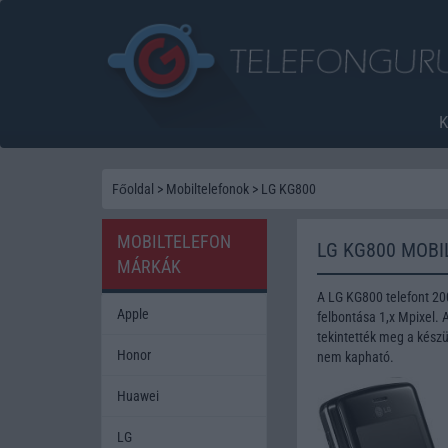
Főoldal
>
Mobiltelefonok
>
LG KG800
MOBILTELEFON
LG KG800 MOBI
MÁRKÁK
A LG KG800 telefont 2
Apple
felbontása 1,x Mpixel. 
tekintették meg a készü
Honor
nem kapható.
Huawei
LG