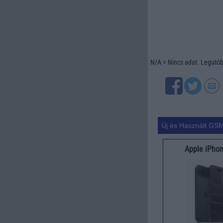
N/A = Nincs adat. Legutóbb
Új és Használt GSM
Apple iPhon