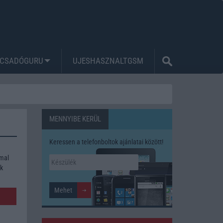
CSADÓGURU
UJESHASZNALTGSM
MENNYIBE KERÜL
Keressen a telefonboltok ajánlatai között!
mmal
ék