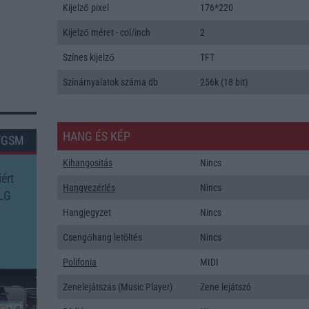
Kijelző pixel
176*220
Kijelző méret - col/inch
2
Színes kijelző
TFT
Színárnyalatok száma db
256k (18 bit)
HANG ÉS KÉP
TGSM
Kihangositás
Nincs
ért
Hangvezérlés
Nincs
 LG
Hangjegyzet
Nincs
Csengőhang letöltés
Nincs
Polifonia
MIDI
Zenelejátszás (Music Player)
Zene lejátszó