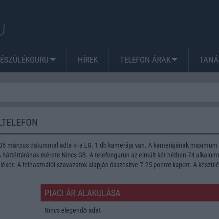
KÉSZÜLÉKGURU
HÍREK
TELEFON ÁRAK
TANÁ
LTELEFON
006 március dátummal adta ki a LG. 1 db kamerája van. A kamerájának maximum
A háttértárának mérete Nincs GB. A telefongurun az elmúlt két hétben 74 alkalo
léket. A felhasználói szavazatok alapján összesítve 7.25 pontot kapott. A készül
PIACI ÁR ALAKULÁSA
Nincs elegendő adat