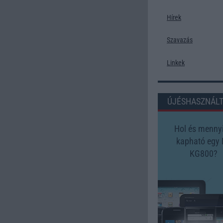
Hírek
Szavazás
Linkek
ÚJÉSHASZNÁL
Hol és mennyi
kapható egy
KG800?