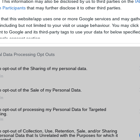
. This information may also be disclosed by us to third parties on the
IA
WAP
v2,x
Participants
that may further disclose it to other third parties.
EMS
/E-mail
eMail
 that this website/app uses one or more Google services and may gath
k
including but not limited to your visit or usage behaviour. You may click 
MMS
Van
 to Google and its third-party tags to use your data for below specifi
tás
ogle consent section.
Infraport
Nincs
kkal
Bluetooth
v1,x
l Data Processing Opt Outs
ak
B/T extra
Nincs
o opt-out of the Sharing of my personal data.
Wi-Fi (alap)
g/b
Nincs
In
Wi-Fi Direct
Nincs
o opt-out of the Sale of my Personal Data.
Wi-Fi extra
Nincs
In
ok
Wi-Fi HotSpot
Nincs
to opt-out of processing my Personal Data for Targeted
ing.
Blackberry
Nincs
In
NFC
Nincs
o opt-out of Collection, Use, Retention, Sale, and/or Sharing
ersonal Data that Is Unrelated with the Purposes for which it
lected.