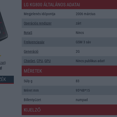
LG KG800 ÁLTALÁNOS ADATAI
Megjelenés időpontja
2006 március
Operációs rendszer
zárt
RotaS
Nincs
Frekvenciasáv
GSM 3 sáv
Generáció
2G
ChipSet
,
CPU
,
GPU
Nincs publikus adat!
zat
)
s!
MÉRETEK
ZÉK
Súly g
83
Méret mm
95*48*15
Billentyűzet
numpad
KIJELZŐ