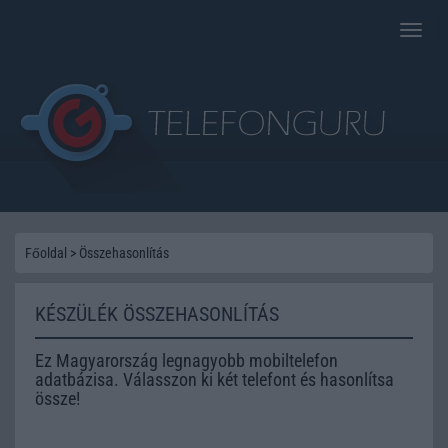
Toggle
naviga
Főoldal
>
Összehasonlítás
KÉSZÜLÉK ÖSSZEHASONLÍTÁS
Ez Magyarország legnagyobb mobiltelefon
adatbázisa. Válasszon ki két telefont és hasonlítsa
össze!