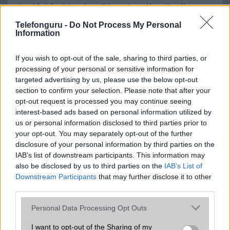
A mobiltelefonok összehasonlítása az ár, az akkumulátor-élettartam,
az operációs rendszer, a hardver, a kamera, az adatvédelem és a
Telefonguru -
Do Not Process My Personal
kialakítás szempontjából döntő fontosságú lehet. Ezek a
Information
szempontok kritikusak ahhoz, hogy megtaláljuk azokat a
mobiltelefonokat, amelyek megfelelnek az igényeinknek és
elvárásainknak.
If you wish to opt-out of the sale, sharing to third parties, or
processing of your personal or sensitive information for
Végül azt is fontos tudni, hogy a mobiltelefonok összehasonlítása
targeted advertising by us, please use the below opt-out
során minden felhasználó egyéni preferenciákkal rendelkezik, így a
section to confirm your selection. Please note that after your
választásuk eltérhet. Azonban azok, akik számára fontos a nagyobb
opt-out request is processed you may continue seeing
kijelző, hosszabb üzemidő, hatékony
interest-based ads based on personal information utilized by
us or personal information disclosed to third parties prior to
your opt-out. You may separately opt-out of the further
disclosure of your personal information by third parties on the
MOBILTELEFON MÁRKÁK
IAB’s list of downstream participants. This information may
also be disclosed by us to third parties on the
IAB’s List of
Apple
Downstream Participants
that may further disclose it to other
third parties.
Honor
Please note that this website/app uses one or more Google
Personal Data Processing Opt Outs
Huawei
services and may gather and store information including but
not limited to your visit or usage behaviour. You may click to
I want to opt-out of the Sharing of my