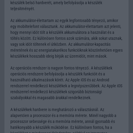
készülék belső hardverét, amely befolyásolja a készülék
teljesítményét.
Az akkumulátor-élettartam az egyik legfontosabb tényező, amikor
egy mobiltelefont választunk. Az akkumulátor-élettartam azt jelenti,
hogy mennyi időt tölt a készülék akkumulátora a használat és a
töltés között. Ez különösen fontos azok számára, akik sokat utaznak,
vagy sok időt töltenek el útközben. Az akkumulátor-kapacitás
méretének és az energiatakarékos funkcióknak köszönhetően egyes
készülékek hosszabb ideig bírják az üzemidőt, mint mások.
Az operációs rendszer is nagyon fontos tényező. A készülékek
operációs rendszere befolyásolja a készülék funkcióit és a
használható alkalmazások körét. Az Apple iOS és az Android
rendszerrel rendelkező készülékek a legnépszerűbbek. Az Apple iOS
rendszerrel rendelkező készülékek szigorúbb biztonsági
szabályokkal és magasabb árakkal rendelkeznek.
A készülékek hardvere is meghatározó a választásnál. Az
alapvetően a processzor és a memória mérete. Minél nagyobb a
processzor sebessége és a memória mérete, annál gyorsabb és
hatékonyabb a készülék működése. Ez különösen fontos, ha a