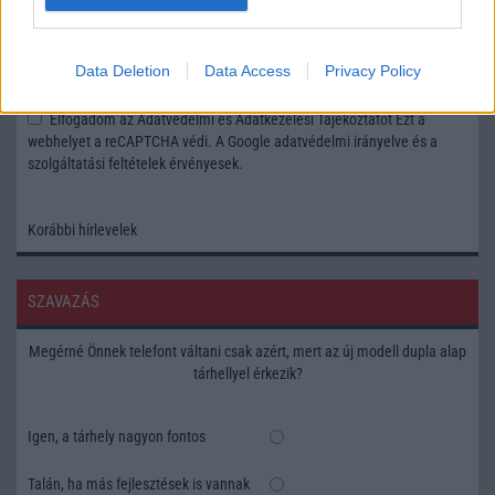
Feliratkozás a Telefonguru ingyenes hírlevelére
Data Deletion
Data Access
Privacy Policy
OK
Elfogadom az
Adatvédelmi és Adatkezelési Tájékoztatót
Ezt a
webhelyet a reCAPTCHA védi. A Google
adatvédelmi irányelve
és a
szolgáltatási feltételek
érvényesek.
Korábbi hírlevelek
SZAVAZÁS
Megérné Önnek telefont váltani csak azért, mert az új modell dupla alap
tárhellyel érkezik?
Igen, a tárhely nagyon fontos
Talán, ha más fejlesztések is vannak