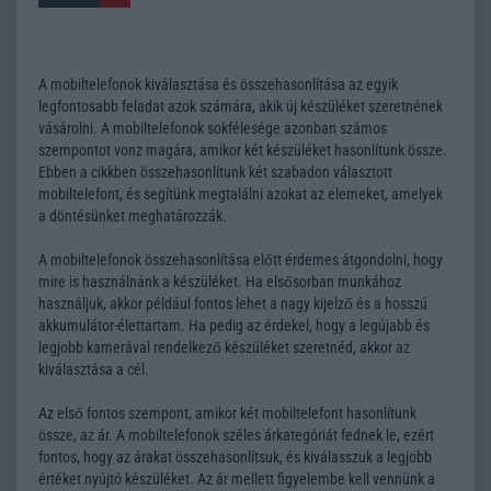
A mobiltelefonok kiválasztása és összehasonlítása az egyik
legfontosabb feladat azok számára, akik új készüléket szeretnének
vásárolni. A mobiltelefonok sokfélesége azonban számos
szempontot vonz magára, amikor két készüléket hasonlítunk össze.
Ebben a cikkben összehasonlítunk két szabadon választott
mobiltelefont, és segítünk megtalálni azokat az elemeket, amelyek
a döntésünket meghatározzák.
A mobiltelefonok összehasonlítása előtt érdemes átgondolni, hogy
mire is használnánk a készüléket. Ha elsősorban munkához
használjuk, akkor például fontos lehet a nagy kijelző és a hosszú
akkumulátor-élettartam. Ha pedig az érdekel, hogy a legújabb és
legjobb kamerával rendelkező készüléket szeretnéd, akkor az
kiválasztása a cél.
Az első fontos szempont, amikor két mobiltelefont hasonlítunk
össze, az ár. A mobiltelefonok széles árkategóriát fednek le, ezért
fontos, hogy az árakat összehasonlítsuk, és kiválasszuk a legjobb
értéket nyújtó készüléket. Az ár mellett figyelembe kell vennünk a