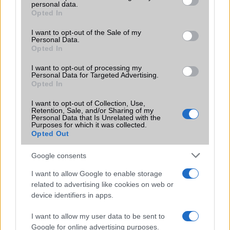
LG
personal data.
grant or deny consent to Google and its third-party tags to
Opted In
use your data for below specified purposes in below Google
Motorola
consent section.
I want to opt-out of the Sale of my
Personal Data.
Nokia
Opted In
Realme
I want to opt-out of processing my
Personal Data for Targeted Advertising.
Opted In
Samsung
I want to opt-out of Collection, Use,
Vivo
Retention, Sale, and/or Sharing of my
Personal Data that Is Unrelated with the
Purposes for which it was collected.
Xiaomi
Opted Out
ZTE
Google consents
Összes márka
I want to allow Google to enable storage
related to advertising like cookies on web or
device identifiers in apps.
Mennyibe kerül
I want to allow my user data to be sent to
Keressen a telefonboltok ajánlatai között!
Google for online advertising purposes.