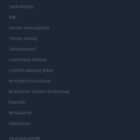
Tanácsdóguru
Wiki
Internet sebességmérő
Virtuális valóság
Telefonkönyvek
Lefedettségi térképek
Letöltési sebesség térkép
Nemzetközi hívószámok
Mobiltelefon védelem és biztonság
Kapcsolat
Médiaajánlat
Impresszum
UjesHasznaltGSM