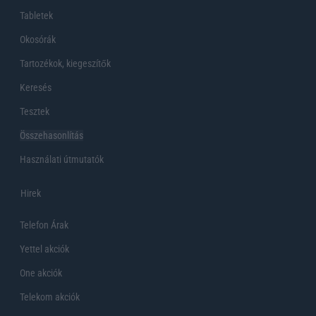
Tabletek
Okosórák
Tartozékok, kiegeszítők
Keresés
Tesztek
Összehasonlítás
Használati útmutatók
Hirek
Telefon Árak
Yettel akciók
One akciók
Telekom akciók