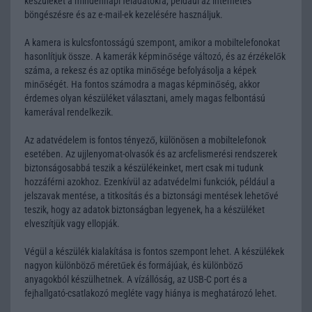
készüléket a mindennapi feladatokra, például az internetes
böngészésre és az e-mail-ek kezelésére használjuk.
A kamera is kulcsfontosságú szempont, amikor a mobiltelefonokat
hasonlítjuk össze. A kamerák képminősége változó, és az érzékelők
száma, a rekesz és az optika minősége befolyásolja a képek
minőségét. Ha fontos számodra a magas képminőség, akkor
érdemes olyan készüléket választani, amely magas felbontású
kamerával rendelkezik.
Az adatvédelem is fontos tényező, különösen a mobiltelefonok
esetében. Az ujjlenyomat-olvasók és az arcfelismerési rendszerek
biztonságosabbá teszik a készülékeinket, mert csak mi tudunk
hozzáférni azokhoz. Ezenkívül az adatvédelmi funkciók, például a
jelszavak mentése, a titkosítás és a biztonsági mentések lehetővé
teszik, hogy az adatok biztonságban legyenek, ha a készüléket
elveszítjük vagy ellopják.
Végül a készülék kialakítása is fontos szempont lehet. A készülékek
nagyon különböző méretűek és formájúak, és különböző
anyagokból készülhetnek. A vízállóság, az USB-C port és a
fejhallgató-csatlakozó megléte vagy hiánya is meghatározó lehet.