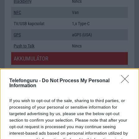
Blackberry
Nincs
NFC
Van
TV/USB kapcsolat
1,x Type-C
GPS
aGPS (USA)
Push to Talk
Nincs
AKKUMULÁTOR
Típus
Li-Polimer
Telefonguru -
Do Not Process My Personal
Készenléti idő h /
Az akkumulátor nem vehetõ ki!
Information
Cserélhetőség
Beszélgetési idő h /
Gyorstöltésre alkalmas
If you wish to opt-out of the sale, sharing to third parties, or
Gyorstöltés
processing of your personal or sensitive information for
targeted advertising by us, please use the below opt-out
ALKALMAZÁSOK ÉS ÉRZÉKELŐK
section to confirm your selection. Please note that after your
opt-out request is processed you may continue seeing
Java
Nincs
interest-based ads based on personal information utilized by