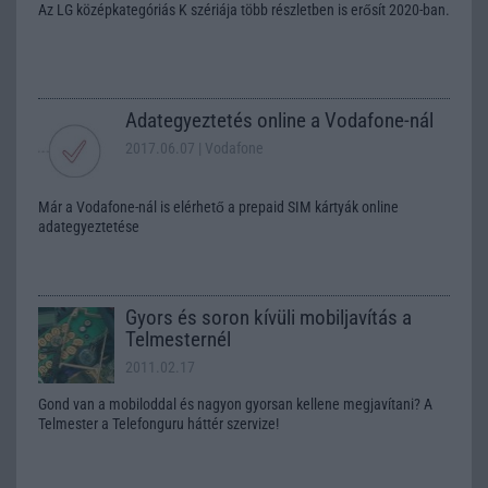
Az LG középkategóriás K szériája több részletben is erősít 2020-ban.
Adategyeztetés online a Vodafone-nál
2017.06.07
| Vodafone
Már a Vodafone-nál is elérhető a prepaid SIM kártyák online
adategyeztetése
Gyors és soron kívüli mobiljavítás a
Telmesternél
2011.02.17
Gond van a mobiloddal és nagyon gyorsan kellene megjavítani? A
Telmester a Telefonguru háttér szervize!