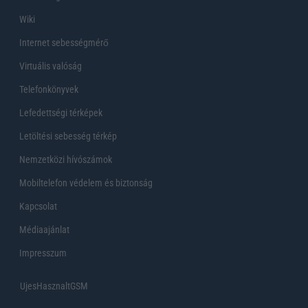
Wiki
Internet sebességmérő
Virtuális valóság
Telefonkönyvek
Lefedettségi térképek
Letöltési sebesség térkép
Nemzetközi hívószámok
Mobiltelefon védelem és biztonság
Kapcsolat
Médiaajánlat
Impresszum
UjesHasznaltGSM