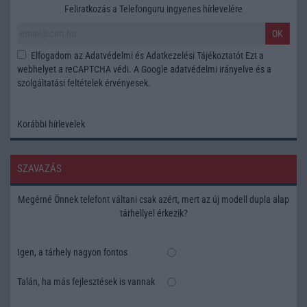
Feliratkozás a Telefonguru ingyenes hírlevelére
OK
Elfogadom az
Adatvédelmi és Adatkezelési Tájékoztatót
Ezt a
webhelyet a reCAPTCHA védi. A Google
adatvédelmi irányelve
és a
szolgáltatási feltételek
érvényesek.
Korábbi hírlevelek
SZAVAZÁS
Megérné Önnek telefont váltani csak azért, mert az új modell dupla alap
tárhellyel érkezik?
Igen, a tárhely nagyon fontos
Talán, ha más fejlesztések is vannak