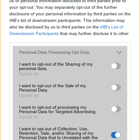
us or personal information disclosed to third parties prior to
Flash
/
Ujjlenyomat olvasó
Fingerprint sensor
your opt-out. You may separately opt-out of the further
SNS integráció
alap szolgáltatás
disclosure of your personal information by third parties on the
IAB’s list of downstream participants. This information may
Organizer
alap szolgáltatás
also be disclosed by us to third parties on the
IAB’s List of
Downstream Participants
that may further disclose it to other
T9 szótár
alkalmazás független szótár
third parties.
Office alkalmazások
alap szolgáltatás
Please note that this website/app uses one or more Google
Personal Data Processing Opt Outs
services and may gather and store information including but
Iránytũ
ecompass
not limited to your visit or usage behaviour. You may click to
I want to opt-out of the Sharing of my
personal data.
Extrák
Nincs
grant or deny consent to Google and its third-party tags to
Opted In
use your data for below specified purposes in below Google
EGYÉB
consent section.
I want to opt-out of the Sale of my
Personal Data.
Vibra jelzés
alap szolgáltatás
Opted In
SIM típus
nanoSIM
I want to opt-out of processing my
Personal Data for Targeted Advertising.
SIM-ek száma
2
Opted In
Flight mode
Van
I want to opt-out of Collection, Use,
Retention, Sale, and/or Sharing of my
Personal Data that Is Unrelated with the
Terület
Globális