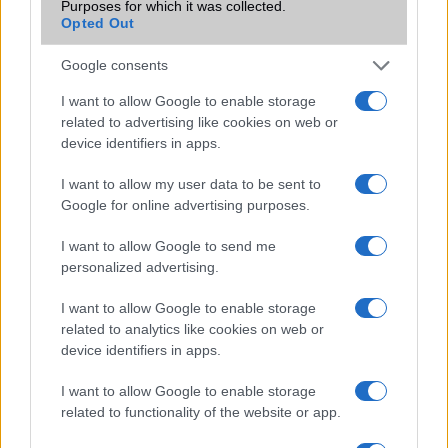
Purposes for which it was collected.
Opted Out
Funkciók
karcolás álló üveg
Google consents
Brand
2020
I want to allow Google to enable storage
Védelem
MIL-STD-810G
related to advertising like cookies on web or
Limited Edition
Nincs
device identifiers in apps.
SAR
1,29
I want to allow my user data to be sent to
Google for online advertising purposes.
N/A = Nincs adat. Legutóbbi frissítés: 2026-07-13 19:00:00
I want to allow Google to send me
personalized advertising.
I want to allow Google to enable storage
related to analytics like cookies on web or
device identifiers in apps.
Új és Használt GSM kiemelt ajánlatok
I want to allow Google to enable storage
related to functionality of the website or app.
Samsung Galaxy A56