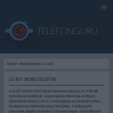
Toggle
naviga
Főoldal
>
Mobiltelefonok
>
LG K61
LG K61 MOBILTELEFON
A LG K61 telefont 2020 február dátummal adta ki a LG. 4 GB MB
memóriával rendelkezik. A kamerájának felbontása 48 Mpixel.
Kijelzőjének mérete 6.53 col. A telefongurun az elmúlt két hétben
98 alkalommal tekintették meg a készüléket. A felhasználói
szavazatok alapján összesítve 6.78 pontot kapott. A készülék nem