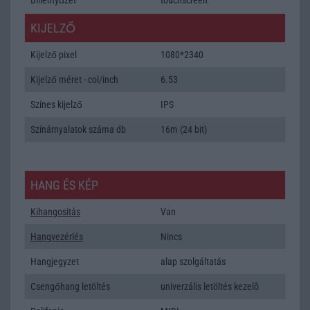
KIJELZŐ
Kijelző pixel
1080*2340
Kijelző méret - col/inch
6.53
Színes kijelző
IPS
Színárnyalatok száma db
16m (24 bit)
HANG ÉS KÉP
Kihangositás
Van
Hangvezérlés
Nincs
Hangjegyzet
alap szolgáltatás
Csengőhang letöltés
univerzális letöltés kezelõ