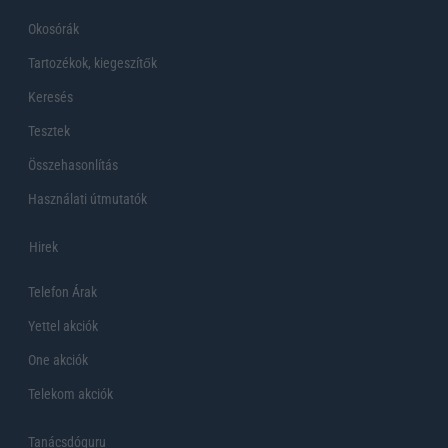
Okosórák
Tartozékok, kiegeszítők
Keresés
Tesztek
Összehasonlítás
Használati útmutatók
Hirek
Telefon Árak
Yettel akciók
One akciók
Telekom akciók
Tanácsdóguru