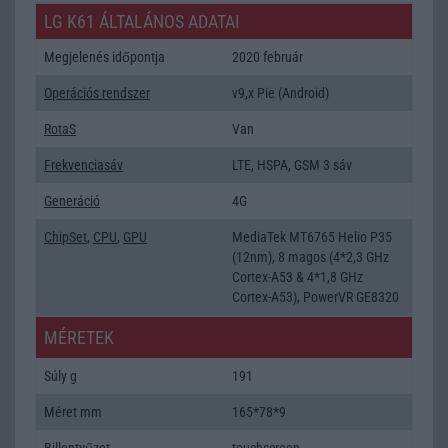
LG K61 ÁLTALÁNOS ADATAI
Megjelenés időpontja
2020 február
Operációs rendszer
v9,x Pie (Android)
RotaS
Van
Frekvenciasáv
LTE, HSPA, GSM 3 sáv
Generáció
4G
ChipSet
,
CPU
,
GPU
MediaTek MT6765 Helio P35
(12nm), 8 magos (4*2,3 GHz
Cortex-A53 & 4*1,8 GHz
Cortex-A53), PowerVR GE8320
MÉRETEK
Súly g
191
Méret mm
165*78*9
Billentyűzet
touchscreen