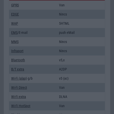
GPRS
Van
EDGE
Nincs
WAP
5HTML
EMS
/E-mail
push eMail
MMS
Nincs
Infraport
Nincs
Bluetooth
v5,x
B/T extra
A2DP
Wi-Fi (alap)
g/b
v5 (ac)
Wi-Fi Direct
Van
Wi-Fi extra
DLNA
Wi-Fi HotSpot
Van