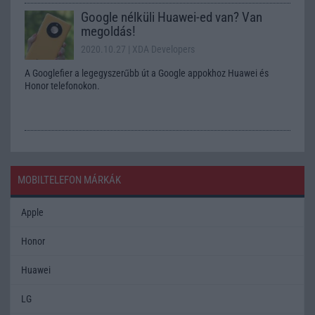
Google nélküli Huawei-ed van? Van
megoldás!
2020.10.27
| XDA Developers
A Googlefier a legegyszerűbb út a Google appokhoz Huawei és
Honor telefonokon.
MOBILTELEFON MÁRKÁK
Apple
Honor
Huawei
LG