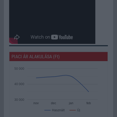
PIACI ÁR ALAKULÁSA (Ft)
50 000
40 000
30 000
nov
dec
jan
feb
Új
Használt