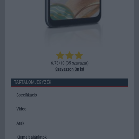
6.78/10 (
35 szavazat
)
Szavazzon Ön is!
TARTALOMJEGYZÉK
Specifikáció
Video
Árak
Kiemelt ajánlatok