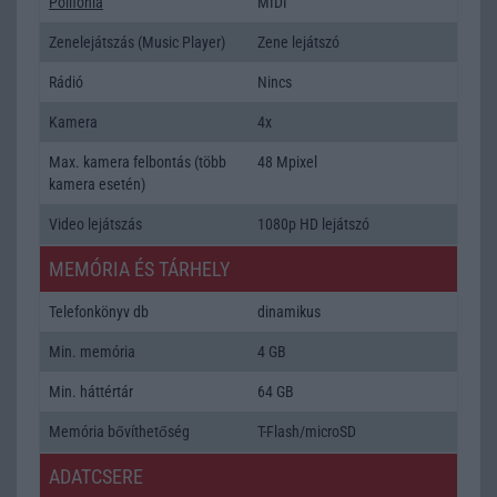
Polifonia
MIDI
Zenelejátszás (Music Player)
Zene lejátszó
Rádió
Nincs
Kamera
4x
Max. kamera felbontás (több
48 Mpixel
kamera esetén)
Video lejátszás
1080p HD lejátszó
MEMÓRIA ÉS TÁRHELY
Telefonkönyv db
dinamikus
Min. memória
4 GB
Min. háttértár
64 GB
Memória bővíthetőség
T-Flash/microSD
ADATCSERE