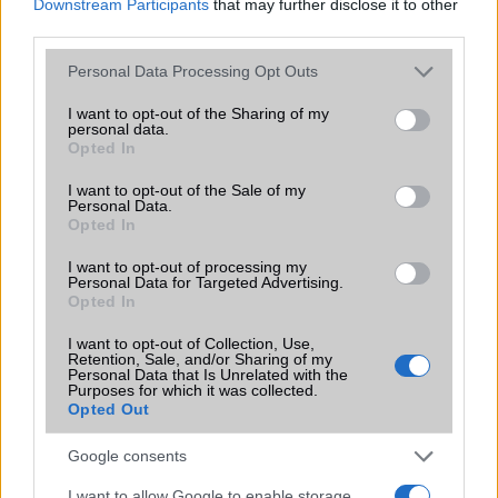
Downstream Participants
that may further disclose it to other
245.000 Ft (új)
third parties.
Please note that this website/app uses one or more Google
Personal Data Processing Opt Outs
services and may gather and store information including but
not limited to your visit or usage behaviour. You may click to
I want to opt-out of the Sharing of my
personal data.
Számos népszerű Samsung Galaxy
grant or deny consent to Google and its third-party tags to
Opted In
készülék kimarad a One UI 9
use your data for below specified purposes in below Google
frissítésből – itt a lista az érintett
consent section.
I want to opt-out of the Sale of my
modellekről
Personal Data.
Opted In
2026.06.30
| Phone Arena
A One UI 9 érkezése új mesterséges intelligencia-
I want to opt-out of processing my
funkciókat és továbbfejlesztett kezelőfelületet hoz,
Personal Data for Targeted Advertising.
azonban több korábbi csúcskategóriás és középkategóriás
Opted In
Galaxy készülék számára ez lesz az út vége.
I want to opt-out of Collection, Use,
Retention, Sale, and/or Sharing of my
iPhone 18 bemutató dátum - ekkor
Personal Data that Is Unrelated with the
rántja le a leplet az Apple az új
Purposes for which it was collected.
csúcsmobilokról
Opted Out
2026.06.29
| Phone Arena
Google consents
A szeptemberi eseményen az iPhone 18 Pro modellek
mellett a régóta pletykált hajlítható iPhone Ultra is
I want to allow Google to enable storage