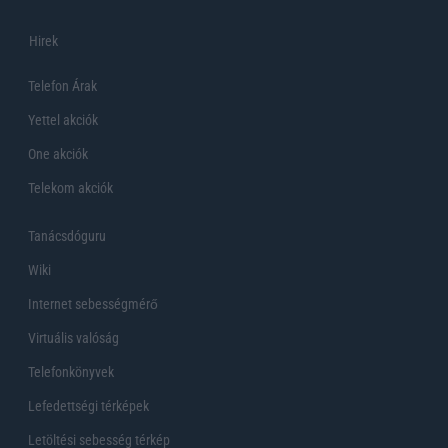
Hirek
Telefon Árak
Yettel akciók
One akciók
Telekom akciók
Tanácsdóguru
Wiki
Internet sebességmérő
Virtuális valóság
Telefonkönyvek
Lefedettségi térképek
Letöltési sebesség térkép