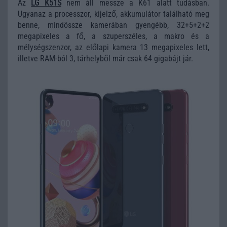
Az
LG K51S
nem áll messze a K61 alatt tudásban.
Ugyanaz a processzor, kijelző, akkumulátor található meg
benne, mindössze kamerában gyengébb, 32+5+2+2
megapixeles a fő, a szuperszéles, a makro és a
mélységszenzor, az előlapi kamera 13 megapixeles lett,
illetve RAM-ból 3, tárhelyből már csak 64 gigabájt jár.