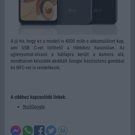
A jó hír, hogy ez a modell is 4000 mAh-s akkumulátort kap,
ami USB C-vel tölthető a többihez hasonlóan. Az
ujjlenyomat-olvasó a hátlapra került a kamera alá,
mindhárom készülék dedikált Google Asszisztens gombbal
és NFC-vel is rendelkezik.
A cikkhez kapcsolódó linkek:
9to5Google