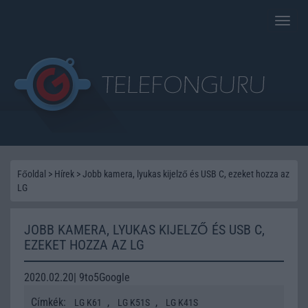
Toggle
naviga
Főoldal
>
Hírek
>
Jobb kamera, lyukas kijelző és USB C, ezeket hozza az
LG
JOBB KAMERA, LYUKAS KIJELZŐ ÉS USB C,
EZEKET HOZZA AZ LG
2020.02.20| 9to5Google
Címkék:
,
,
LG K61
LG K51S
LG K41S