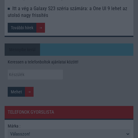
Itt a vég a Galaxy S23 széria számára: a One UI 9 lehet az
utolsó nagy frissítés
További hírek
Mennyibe kerül
Keressen a telefonboltok ajánlatai között!
TELEFONOK GYORSLISTA
Márka :