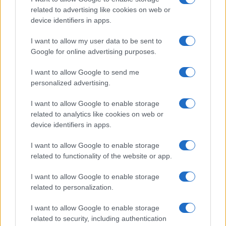
bemutatkozhat, miközben az áremelésekről szóló
related to advertising like cookies on web or
találgatások továbbra is beárnyékolják a rajtot.
device identifiers in apps.
Az Android rejtett automatizmusai: hat
I want to allow my user data to be sent to
funkció, amely észrevétlenül könnyíti
Google for online advertising purposes.
meg a mindennapokat
2026.06.14
| Android Police
I want to allow Google to send me
Sok felhasználó külön alkalmazásokra esküszik, pedig az
personalized advertising.
Android már évek óta olyan intelligens funkciókat kínál,
amelyek maguktól dolgoznak a háttérben.
I want to allow Google to enable storage
related to analytics like cookies on web or
device identifiers in apps.
Ez a rejtett Samsung funkció teljesen
megváltoztatja a mobilhasználatot –
sokan mégsem tudnak róla
I want to allow Google to enable storage
related to functionality of the website or app.
2026.07.12
| Android Central
Az Edge Panel az egyik leghasznosabb funkció, amely
I want to allow Google to enable storage
jelentősen felgyorsítja a mindennapi használatot,
related to personalization.
miközben a Pixel telefonokból továbbra is hiányzik.
I want to allow Google to enable storage
related to security, including authentication