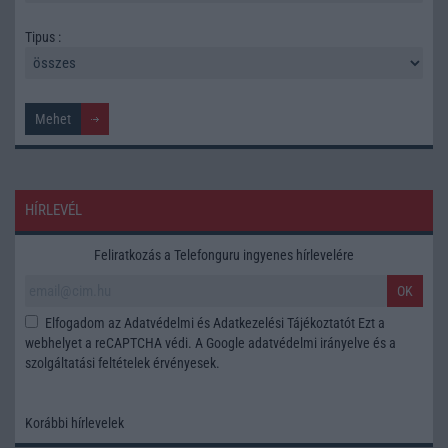
Tipus :
HÍRLEVÉL
Feliratkozás a Telefonguru ingyenes hírlevelére
OK
Elfogadom az
Adatvédelmi és Adatkezelési Tájékoztatót
Ezt a
webhelyet a reCAPTCHA védi. A Google
adatvédelmi irányelve
és a
szolgáltatási feltételek
érvényesek.
Korábbi hírlevelek