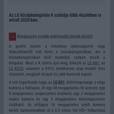
Az LG középkategóriás K szériája több részletben is
erősít 2020-ban.
Böngésszen tovább legfrissebb híreink között!
A gyártó sosem a hatalmas újdonságairól vagy
fejlesztéseiről volt híres a csúcskategóriában, ám a
középkategóriában lévő modelljei szépen teszik a
dolgukat. Most a K széria újul meg, érkezik az
LG K61
, az
LG K51S
, valamint a K41S, mindhárom alap modell friss
chipsetet, megújult dizájnt és jobb kamerát kapott.
A trió legerősebb tagja az
LG K61
. Különlegessége a négy
kamera a hátlapon, itt egy 48 megapixeles fő szenzor, egy
8 megapixeles szuperszéles érzékelő, egy 2 megapixeles
makro kamera és egy 5 megapixeles mélységszenzor
található. Az előlapra 16 megapixeles szelfi kamera
került, kameralyukban ül a 6.5 colos, full HD+ felbontású