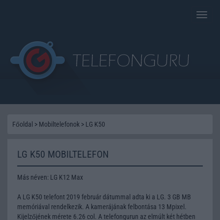
Toggle
naviga
Főoldal
>
Mobiltelefonok
>
LG K50
LG K50 MOBILTELEFON
Más néven: LG K12 Max
A LG K50 telefont 2019 február dátummal adta ki a LG. 3 GB MB
memóriával rendelkezik. A kamerájának felbontása 13 Mpixel.
Kijelzőjének mérete 6.26 col. A telefongurun az elmúlt két hétben