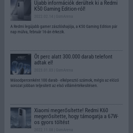
Újabb információk derültek ki a Redmi
K50 Gaming Edition-ról!
2022.02.14
| GsmArena
A Redmi legújabb gamer zászlóshajója, a K50 Gaming Edition pár
nap múlva, február 16-án érkezik.
Öt perc alatt 300.000 darab telefont
adtak el!
2023.01.03
| GsmArena
Másodpercenként 100 darab - elképesztő számok, mégis az előző
sorozat jobban teljesített az első villámértékesítésen.
Xiaomi megerősítette! Redmi K60
megerősítette, hogy támogatja a 67W-
os gyors töltést
2022.11.08
| GsmArena