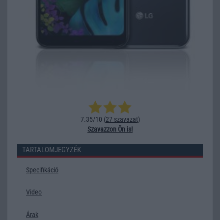
7.35/10 (
27 szavazat
)
Szavazzon Ön is!
TARTALOMJEGYZÉK
Specifikáció
Video
Árak