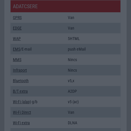
ADATCSERE
GPRS
Van
EDGE
Van
WAP
5HTML
EMS
/E-mail
push eMail
MMS
Nincs
Infraport
Nincs
Bluetooth
v5,x
B/T extra
A2DP
Wi-Fi (alap)
g/b
v5 (ac)
Wi-Fi Direct
Van
Wi-Fi extra
DLNA