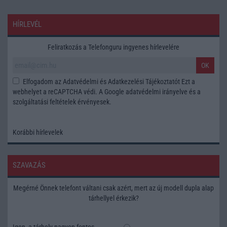
HÍRLEVÉL
Feliratkozás a Telefonguru ingyenes hírlevelére
OK
Elfogadom az
Adatvédelmi és Adatkezelési Tájékoztatót
Ezt a
webhelyet a reCAPTCHA védi. A Google
adatvédelmi irányelve
és a
szolgáltatási feltételek
érvényesek.
Korábbi hírlevelek
SZAVAZÁS
Megérné Önnek telefont váltani csak azért, mert az új modell dupla alap
tárhellyel érkezik?
Igen, a tárhely nagyon fontos