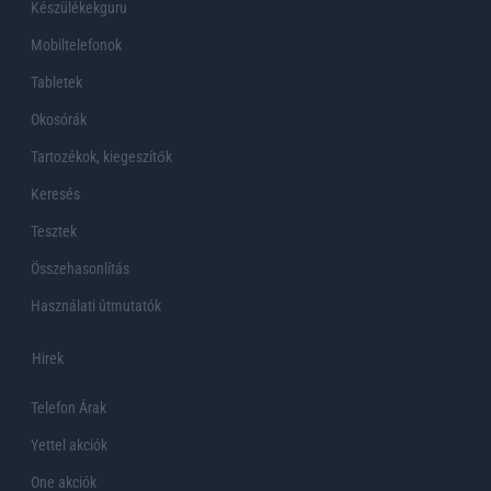
Készülékekguru
Mobiltelefonok
Tabletek
Okosórák
Tartozékok, kiegeszítők
Keresés
Tesztek
Összehasonlítás
Használati útmutatók
Hirek
Telefon Árak
Yettel akciók
One akciók