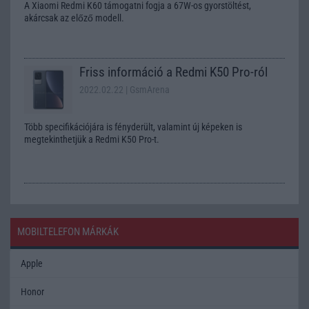
A Xiaomi Redmi K60 támogatni fogja a 67W-os gyorstöltést,
akárcsak az előző modell.
Friss információ a Redmi K50 Pro-ról
2022.02.22
| GsmArena
Több specifikációjára is fényderült, valamint új képeken is
megtekinthetjük a Redmi K50 Pro-t.
MOBILTELEFON MÁRKÁK
Apple
Honor