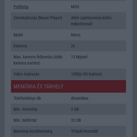
Polifonia
MIDI
Zenelejátszás (Music Player)
Aktív zajelnyomás külön
mikrofonnal!
Rádió
Nincs
Kamera
2x
Max. kamera felbontás (több
13 Mpixel
kamera esetén)
Video lejátszás
1080p HD lejátszó
MEMÓRIA ÉS TÁRHELY
Telefonkönyv db
dinamikus
Min. memória
3 GB
Min. háttértár
32 GB
Memória bővíthetőség
T-Flash/microSD