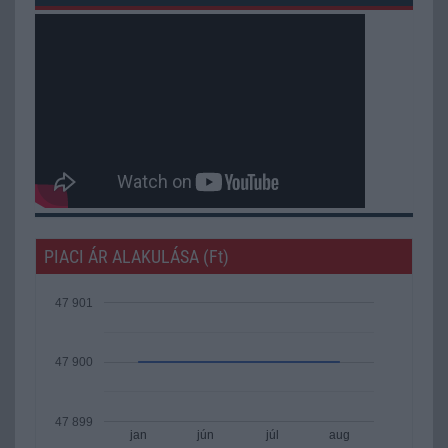
PIACI ÁR ALAKULÁSA (Ft)
47 901
47 900
47 899
jan
jún
júl
aug