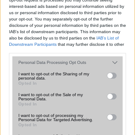
Java
Nincs
interest-based ads based on personal information utilized by
us or personal information disclosed to third parties prior to
Flash
/
Ujjlenyomat olvasó
Fingerprint sensor
your opt-out. You may separately opt-out of the further
SNS integráció
alap szolgáltatás
disclosure of your personal information by third parties on the
IAB’s list of downstream participants. This information may
Organizer
alap szolgáltatás
also be disclosed by us to third parties on the
IAB’s List of
Downstream Participants
that may further disclose it to other
T9 szótár
alkalmazás független szótár
third parties.
Office alkalmazások
DV = Document viewer (Word,
Please note that this website/app uses one or more Google
Personal Data Processing Opt Outs
Excel, PowerPoint, PDF)
services and may gather and store information including but
not limited to your visit or usage behaviour. You may click to
I want to opt-out of the Sharing of my
Iránytũ
Nincs
personal data.
grant or deny consent to Google and its third-party tags to
Opted In
Extrák
DTS sound
use your data for below specified purposes in below Google
consent section.
I want to opt-out of the Sale of my
EGYÉB
Personal Data.
Opted In
Vibra jelzés
alap szolgáltatás
I want to opt-out of processing my
SIM típus
Personal Data for Targeted Advertising.
nanoSIM
Opted In
SIM-ek száma
2