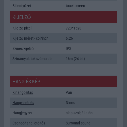
Billentyűzet
touchscreen
KIJELZŐ
Kijelző pixel
720*1520
Kijelző méret - col/inch
6.26
Színes kijelző
IPS
Színárnyalatok száma db
16m (24 bit)
HANG ÉS KÉP
Kihangositás
Van
Hangvezérlés
Nincs
Hangjegyzet
alap szolgáltatás
Csengőhang letöltés
Surround sound