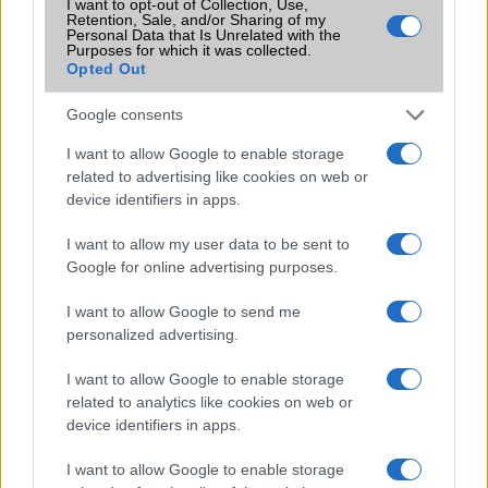
I want to opt-out of Collection, Use,
Retention, Sale, and/or Sharing of my
Flight mode
Van
Personal Data that Is Unrelated with the
Purposes for which it was collected.
Terület
Globális
Opted Out
Funkciók
Aurora Black, Moroccan Blue,
Google consents
Platinum Gray
I want to allow Google to enable storage
Brand
2019
related to advertising like cookies on web or
device identifiers in apps.
Védelem
MIL-STD-810G
Limited Edition
Nincs
I want to allow my user data to be sent to
Google for online advertising purposes.
SAR
1,05
N/A = Nincs adat. Legutóbbi frissítés: 2026-07-13 19:00:00
I want to allow Google to send me
personalized advertising.
I want to allow Google to enable storage
related to analytics like cookies on web or
device identifiers in apps.
I want to allow Google to enable storage
Új és Használt GSM kiemelt ajánlatok