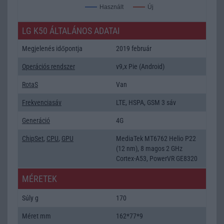
Új
Használt
LG K50 ÁLTALÁNOS ADATAI
Megjelenés időpontja
2019 február
Operációs rendszer
v9,x Pie (Android)
RotaS
Van
Frekvenciasáv
LTE, HSPA, GSM 3 sáv
Generáció
4G
ChipSet
,
CPU
,
GPU
MediaTek MT6762 Helio P22
(12 nm), 8 magos 2 GHz
Cortex-A53, PowerVR GE8320
MÉRETEK
Súly g
170
Méret mm
162*77*9