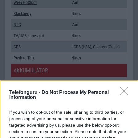
Wi-Fi HotSpot
Van
Blackberry
Nincs
NFC
Van
TV/USB kapcsolat
Nincs
GPS
aGPS (USA), Glonass (Orosz)
Push to Talk
Nincs
AKKUMULÁTOR
Típus
Li-Ion
Telefonguru -
Do Not Process My Personal
Készenléti idő h /
Az akkumulátor nem vehetõ ki!
Information
Cserélhetőség
Beszélgetési idő h /
Nincs publikus adat!
If you wish to opt-out of the sale, sharing to third parties, or
Gyorstöltés
processing of your personal or sensitive information for
targeted advertising by us, please use the below opt-out
ALKALMAZÁSOK ÉS ÉRZÉKELŐK
section to confirm your selection. Please note that after your
opt-out request is processed you may continue seeing