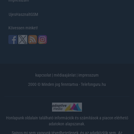
UjesHasznaltGSM
Kövessen minket!
kapcsolat
|
médiaajánlat
|
impresszum
2000 © Minden jog fenntartva - Telefonguru.hu
Honlapunk oldalain található információk és számítások a piacon elérhető
adatokon alapszanak.
Sajnos mi sem vagyunk tévedhetetlenek, és az adatközlők sem. Az