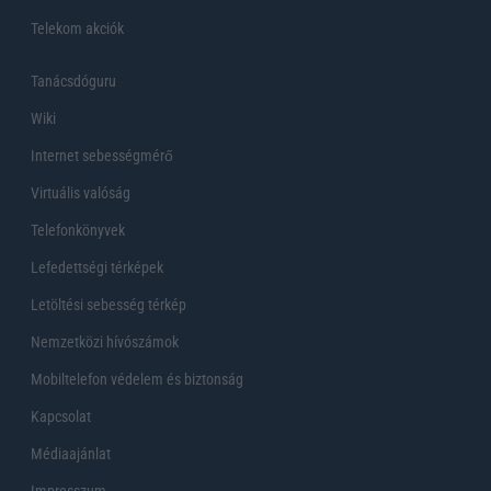
Telekom akciók
Tanácsdóguru
Wiki
Internet sebességmérő
Virtuális valóság
Telefonkönyvek
Lefedettségi térképek
Letöltési sebesség térkép
Nemzetközi hívószámok
Mobiltelefon védelem és biztonság
Kapcsolat
Médiaajánlat
Impresszum