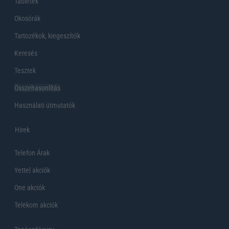
Tabletek
Okosórák
Tartozékok, kiegeszítők
Keresés
Tesztek
Összehasonlítás
Használati útmutatók
Hirek
Telefon Árak
Yettel akciók
One akciók
Telekom akciók