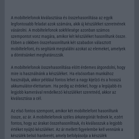
A mobiltelefonok kiválasztása és összehasonlítása az egyik
legfontosabb feladat azok számára, akik új készüléket szeretnének
vásárolni. A mobiltelefonok sokfélesége azonban számos
szempontot vonz magára, amikor két készüléket hasonlítunk össze.
Ebben a cikkben összehasonlítunk két szabadon választott
mobiltelefont, és segítünk megtalálni azokat az elemeket, amelyek
a döntésünket meghatározzák.
A mobiltelefonok összehasonlítása előtt érdemes átgondolni, hogy
mire is használnánk a készüléket. Ha elsősorban munkához
használjuk, akkor például fontos lehet a nagy kijelző és a hosszú
akkumulátor-élettartam. Ha pedig az érdekel, hogy a legújabb és
legjobb kamerával rendelkező készüléket szeretnéd, akkor az
kiválasztása a cél.
Az első fontos szempont, amikor két mobiltelefont hasonlítunk
össze, az ár. A mobiltelefonok széles árkategóriát fednek le, ezért
fontos, hogy az árakat összehasonlítsuk, és kiválasszuk a legjobb
értéket nyújtó készüléket. Az ár mellett figyelembe kell vennünk a
készülék belső hardverét, amely befolyásolja a készülék