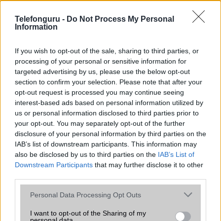
az operációs rendszer, a hardver, a kamera, az adatvédelem és a
kialakítás szempontjából döntő fontosságú lehet. Ezek a
Telefonguru -
Do Not Process My Personal
szempontok kritikusak ahhoz, hogy megtaláljuk azokat a
Information
mobiltelefonokat, amelyek megfelelnek az igényeinknek és
elvárásainknak.
If you wish to opt-out of the sale, sharing to third parties, or
processing of your personal or sensitive information for
Végül azt is fontos tudni, hogy a mobiltelefonok összehasonlítása
targeted advertising by us, please use the below opt-out
során minden felhasználó egyéni preferenciákkal rendelkezik, így a
section to confirm your selection. Please note that after your
választásuk eltérhet. Azonban azok, akik számára fontos a nagyobb
opt-out request is processed you may continue seeing
kijelző, hosszabb üzemidő, hatékony
interest-based ads based on personal information utilized by
us or personal information disclosed to third parties prior to
your opt-out. You may separately opt-out of the further
MOBILTELEFON MÁRKÁK
disclosure of your personal information by third parties on the
IAB’s list of downstream participants. This information may
Apple
also be disclosed by us to third parties on the
IAB’s List of
Downstream Participants
that may further disclose it to other
Honor
third parties.
Please note that this website/app uses one or more Google
Huawei
Personal Data Processing Opt Outs
services and may gather and store information including but
LG
not limited to your visit or usage behaviour. You may click to
I want to opt-out of the Sharing of my
personal data.