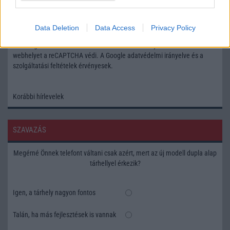
Feliratkozás a Telefonguru ingyenes hírlevelére
Data Deletion
Data Access
Privacy Policy
OK
Elfogadom az
Adatvédelmi és Adatkezelési Tájékoztatót
Ezt a
webhelyet a reCAPTCHA védi. A Google
adatvédelmi irányelve
és a
szolgáltatási feltételek
érvényesek.
Korábbi hírlevelek
SZAVAZÁS
Megérné Önnek telefont váltani csak azért, mert az új modell dupla alap
tárhellyel érkezik?
Igen, a tárhely nagyon fontos
Talán, ha más fejlesztések is vannak