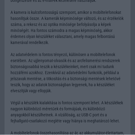
böngészésre és az e-mail-ek kezelésére használjuk.
A kamera is kulcsfontosságú szempont, amikor a mobiltelefonokat
hasonlítjuk össze. A kamerák képminősége változó, és az érzékelők
száma, a rekesz és az optika minősége befolyásolja a képek
minőségét. Ha fontos számodra a magas képminőség, akkor
érdemes olyan készüléket választani, amely magas felbontású
kamerával rendelkezik.
Az adatvédelem is fontos tényező, különösen a mobiltelefonok
esetében. Az ujjlenyomat-olvasók és az arcfelismerési rendszerek
biztonságosabbá teszik a készülékeinket, mert csak mi tudunk
hozzáférni azokhoz. Ezenkívül az adatvédelmi funkciók, például a
jelszavak mentése, a titkosítás és a biztonsági mentések lehetővé
teszik, hogy az adatok biztonságban legyenek, ha a készüléket
elveszítjük vagy ellopják.
Végül a készülék kialakítása is fontos szempont lehet. A készülékek
nagyon különböző méretűek és formájúak, és különböző
anyagokból készülhetnek. A vízállóság, az USB-C port és a
fejhallgató-csatlakozó megléte vagy hiánya is meghatározó lehet.
A mobiltelefonok összehasonlítása az ár, az akkumulátor-élettartam,