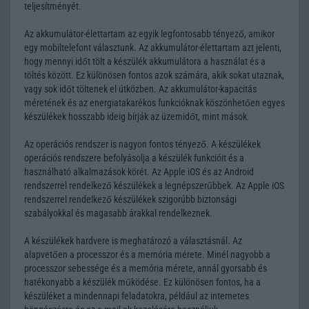
teljesítményét.
Az akkumulátor-élettartam az egyik legfontosabb tényező, amikor
egy mobiltelefont választunk. Az akkumulátor-élettartam azt jelenti,
hogy mennyi időt tölt a készülék akkumulátora a használat és a
töltés között. Ez különösen fontos azok számára, akik sokat utaznak,
vagy sok időt töltenek el útközben. Az akkumulátor-kapacitás
méretének és az energiatakarékos funkcióknak köszönhetően egyes
készülékek hosszabb ideig bírják az üzemidőt, mint mások.
Az operációs rendszer is nagyon fontos tényező. A készülékek
operációs rendszere befolyásolja a készülék funkcióit és a
használható alkalmazások körét. Az Apple iOS és az Android
rendszerrel rendelkező készülékek a legnépszerűbbek. Az Apple iOS
rendszerrel rendelkező készülékek szigorúbb biztonsági
szabályokkal és magasabb árakkal rendelkeznek.
A készülékek hardvere is meghatározó a választásnál. Az
alapvetően a processzor és a memória mérete. Minél nagyobb a
processzor sebessége és a memória mérete, annál gyorsabb és
hatékonyabb a készülék működése. Ez különösen fontos, ha a
készüléket a mindennapi feladatokra, például az internetes