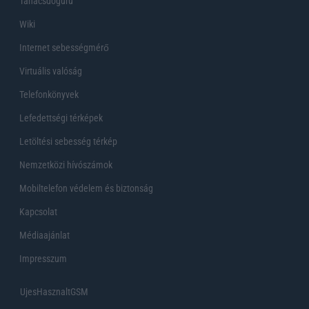
Tanácsdóguru
Wiki
Internet sebességmérő
Virtuális valóság
Telefonkönyvek
Lefedettségi térképek
Letöltési sebesség térkép
Nemzetközi hívószámok
Mobiltelefon védelem és biztonság
Kapcsolat
Médiaajánlat
Impresszum
UjesHasznaltGSM