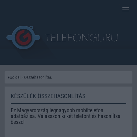
Toggle
naviga
Főoldal
>
Összehasonlítás
KÉSZÜLÉK ÖSSZEHASONLÍTÁS
Ez Magyarország legnagyobb mobiltelefon
adatbázisa. Válasszon ki két telefont és hasonlítsa
össze!