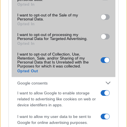
grant or deny consent to Google and its third-party tags to
Opted In
Motorola
use your data for below specified purposes in below Google
consent section.
I want to opt-out of the Sale of my
Nokia
Personal Data.
Opted In
Oppo
I want to opt-out of processing my
Personal Data for Targeted Advertising.
Samsung
Opted In
Vivo
I want to opt-out of Collection, Use,
Retention, Sale, and/or Sharing of my
Personal Data that Is Unrelated with the
Xiaomi
Purposes for which it was collected.
Opted Out
ZTE
Google consents
Összes márka
I want to allow Google to enable storage
related to advertising like cookies on web or
device identifiers in apps.
Mennyibe kerül
I want to allow my user data to be sent to
Keressen a telefonboltok ajánlatai között!
Google for online advertising purposes.