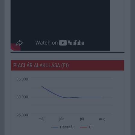
PIACI ÁR ALAKULÁSA (Ft)
35 000
30 000
25 000
máj
jún
júl
aug
Új
Használt