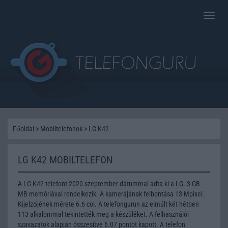
Toggle
naviga
Főoldal
>
Mobiltelefonok
>
LG K42
LG K42 MOBILTELEFON
A LG K42 telefont 2020 szeptember dátummal adta ki a LG. 3 GB
MB memóriával rendelkezik. A kamerájának felbontása 13 Mpixel.
Kijelzőjének mérete 6.6 col. A telefongurun az elmúlt két hétben
113 alkalommal tekintették meg a készüléket. A felhasználói
szavazatok alapján összesítve 6.07 pontot kapott. A telefon