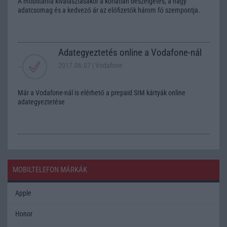
A mobiltarifa kiválasztásakor a korlátlan beszélgetés, a nagy
adatcsomag és a kedvező ár az előfizetők három fő szempontja.
Adategyeztetés online a Vodafone-nál
2017.06.07
| Vodafone
Már a Vodafone-nál is elérhető a prepaid SIM kártyák online
adategyeztetése
MOBILTELEFON MÁRKÁK
Apple
Honor