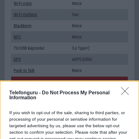
Wi-Fi extra
Nincs
Wi-Fi HotSpot
Van
Blackberry
Nincs
NFC
Nincs
TV/USB kapcsolat
3,x Type-C
GPS
aGPS (USA)
Push to Talk
Nincs
AKKUMULÁTOR
Telefonguru -
Do Not Process My Personal
Típus
Li-Polimer
Information
Készenléti idő h /
Az akkumulátor nem vehetõ ki!
Cserélhetőség
If you wish to opt-out of the sale, sharing to third parties, or
processing of your personal or sensitive information for
Beszélgetési idő h /
Nincs publikus adat!
targeted advertising by us, please use the below opt-out
Gyorstöltés
section to confirm your selection. Please note that after your
opt-out request is processed you may continue seeing