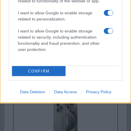
related to functionality of the website or app.
I want to allow Google to enable storage
Samsung Galaxy S26
related to personalization.
I want to allow Google to enable storage
related to security, including authentication
functionality and fraud prevention, and other
user protection.
Euro Gsm
CONFIRM
267.000 Ft (új)
Apple iPhone 15 Pro Max
Data Deletion
Data Access
Privacy Policy