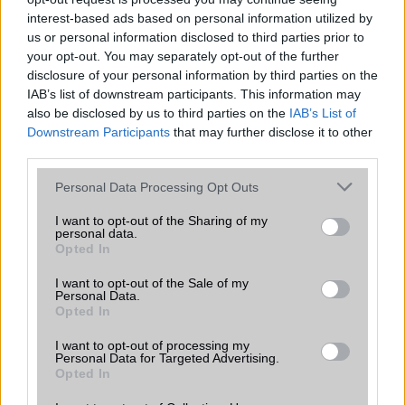
ALKALMAZÁSOK ÉS ÉRZÉKELŐK
interest-based ads based on personal information utilized by
us or personal information disclosed to third parties prior to
Java
Nincs
your opt-out. You may separately opt-out of the further
disclosure of your personal information by third parties on the
Flash
/
Ujjlenyomat olvasó
Fingerprint sensor
IAB’s list of downstream participants. This information may
SNS integráció
alap szolgáltatás
also be disclosed by us to third parties on the
IAB’s List of
Downstream Participants
that may further disclose it to other
Organizer
alap szolgáltatás
third parties.
T9 szótár
alkalmazás független szótár
Please note that this website/app uses one or more Google
Personal Data Processing Opt Outs
services and may gather and store information including but
Office alkalmazások
alap szolgáltatás
not limited to your visit or usage behaviour. You may click to
I want to opt-out of the Sharing of my
personal data.
Iránytũ
Nincs
grant or deny consent to Google and its third-party tags to
Opted In
use your data for below specified purposes in below Google
Extrák
Nincs
consent section.
I want to opt-out of the Sale of my
Personal Data.
EGYÉB
Opted In
Vibra jelzés
alap szolgáltatás
I want to opt-out of processing my
Personal Data for Targeted Advertising.
Opted In
SIM típus
nanoSIM