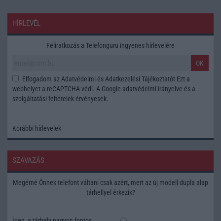
HÍRLEVÉL
Feliratkozás a Telefonguru ingyenes hírlevelére
OK
Elfogadom az
Adatvédelmi és Adatkezelési Tájékoztatót
Ezt a
webhelyet a reCAPTCHA védi. A Google
adatvédelmi irányelve
és a
szolgáltatási feltételek
érvényesek.
Korábbi hírlevelek
SZAVAZÁS
Megérné Önnek telefont váltani csak azért, mert az új modell dupla alap
tárhellyel érkezik?
Igen, a tárhely nagyon fontos