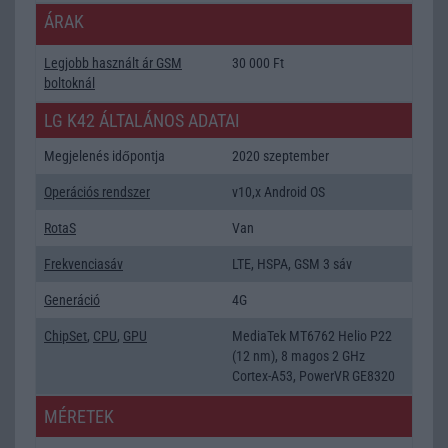
ÁRAK
Legjobb használt ár GSM
30 000 Ft
boltoknál
LG K42 ÁLTALÁNOS ADATAI
Megjelenés időpontja
2020 szeptember
Operációs rendszer
v10,x Android OS
RotaS
Van
Frekvenciasáv
LTE, HSPA, GSM 3 sáv
Generáció
4G
ChipSet
,
CPU
,
GPU
MediaTek MT6762 Helio P22
(12 nm), 8 magos 2 GHz
Cortex-A53, PowerVR GE8320
MÉRETEK