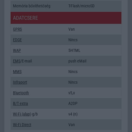
Memória bővíthetőség
T-Flash/microSD
ADATCSERE
GPRS
Van
EDGE
Nincs
WAP
5HTML
EMS
/E-mail
push eMail
MMS
Nincs
Infraport
Nincs
Bluetooth
v5,x
B/T extra
A2DP
Wi-Fi (alap)
g/b
v4 (n)
Wi-Fi Direct
Van