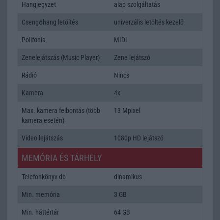
Hangjegyzet
alap szolgáltatás
Csengőhang letöltés
univerzális letöltés kezelõ
Polifonia
MIDI
Zenelejátszás (Music Player)
Zene lejátszó
Rádió
Nincs
Kamera
4x
Max. kamera felbontás (több
13 Mpixel
kamera esetén)
Video lejátszás
1080p HD lejátszó
MEMÓRIA ÉS TÁRHELY
Telefonkönyv db
dinamikus
Min. memória
3 GB
Min. háttértár
64 GB