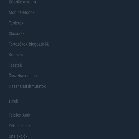
Készülékekguru
Mobiltelefonok
Tabletek
Okosórák
Tartozékok, kiegeszítők
Keresés
Tesztek
Összehasonlítás
Használati útmutatók
Hirek
Telefon Árak
Yettel akciók
One akciók