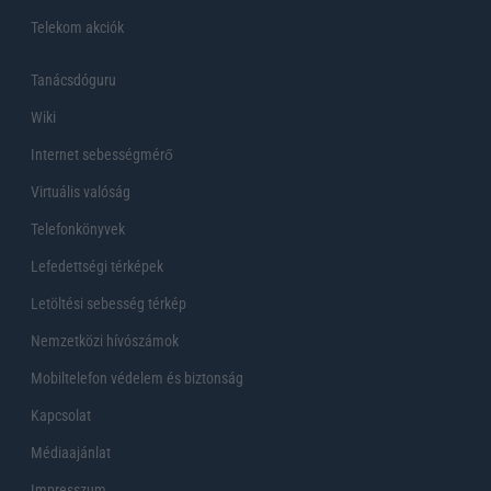
Telekom akciók
Tanácsdóguru
Wiki
Internet sebességmérő
Virtuális valóság
Telefonkönyvek
Lefedettségi térképek
Letöltési sebesség térkép
Nemzetközi hívószámok
Mobiltelefon védelem és biztonság
Kapcsolat
Médiaajánlat
Impresszum