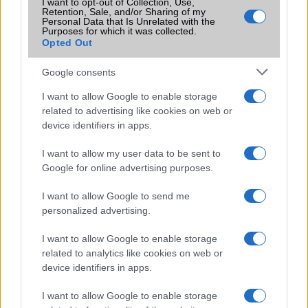
I want to opt-out of Collection, Use,
SIM-ek száma
2
Retention, Sale, and/or Sharing of my
Personal Data that Is Unrelated with the
Flight mode
Van
Purposes for which it was collected.
Opted Out
Terület
Globális
Google consents
Funkciók
HDR
I want to allow Google to enable storage
Brand
Nincs
related to advertising like cookies on web or
device identifiers in apps.
Védelem
MIL-STD-810G
Limited Edition
Nincs
I want to allow my user data to be sent to
Google for online advertising purposes.
SAR
1,05
N/A = Nincs adat. Legutóbbi frissítés: 2026-07-13 19:00:00
I want to allow Google to send me
personalized advertising.
I want to allow Google to enable storage
related to analytics like cookies on web or
device identifiers in apps.
I want to allow Google to enable storage
Új és Használt GSM kiemelt ajánlatok