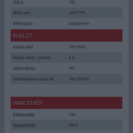
Súly g
182
Méret mm
165*77*9
Billentyűzet
touchscreen
KIJELZŐ
Kijelző pixel
720*1600
Kijelző méret - col/inch
6.6
Színes kijelző
IPS
Színárnyalatok száma db
16m (24 bit)
HANG ÉS KÉP
Kihangositás
Van
Hangvezérlés
Nincs