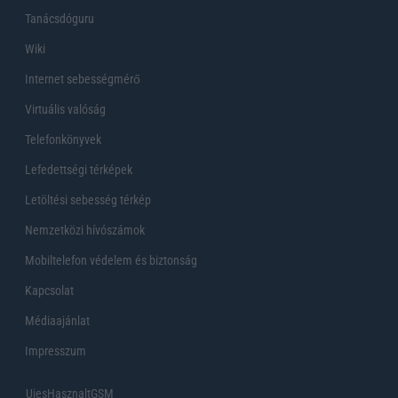
Tanácsdóguru
Wiki
Internet sebességmérő
Virtuális valóság
Telefonkönyvek
Lefedettségi térképek
Letöltési sebesség térkép
Nemzetközi hívószámok
Mobiltelefon védelem és biztonság
Kapcsolat
Médiaajánlat
Impresszum
UjesHasznaltGSM