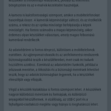
készüléket a mindennapi feladatokra, például az internetes
böngészésre és az e-mail-ek kezelésére használjuk.
A kamera is kulcsfontosságú szempont, amikor a mobiltelefonokat
hasonlítjuk össze. A kamerák képminősége változó, és az érzékelők
száma, a rekesz és az optika minősége befolyásolja a képek
minőségét. Ha fontos számodra a magas képminőség, akkor
érdemes olyan készüléket választani, amely magas felbontású
kamerával rendelkezik.
Az adatvédelem is fontos tényező, különösen a mobiltelefonok
esetében. Az ujjlenyomat-olvasók és az arcfelismerési rendszerek
biztonságosabbá teszik a készülékeinket, mert csak mi tudunk
hozzáférni azokhoz. Ezenkívül az adatvédelmi funkciók, például a
jelszavak mentése, a titkosítás és a biztonsági mentések lehetővé
teszik, hogy az adatok biztonságban legyenek, ha a készüléket
elveszítjük vagy ellopják.
Végül a készülék kialakítása is fontos szempont lehet. A készülékek
nagyon különböző méretűek és formájúak, és különböző
anyagokból készülhetnek. A vízállóság, az USB-C port és a
fejhallgató-csatlakozó megléte vagy hiánya is meghatározó lehet.