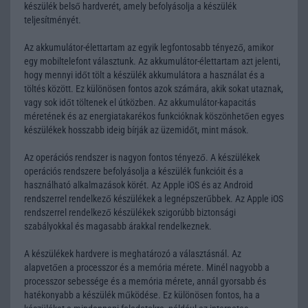
készülék belső hardverét, amely befolyásolja a készülék
teljesítményét.
Az akkumulátor-élettartam az egyik legfontosabb tényező, amikor
egy mobiltelefont választunk. Az akkumulátor-élettartam azt jelenti,
hogy mennyi időt tölt a készülék akkumulátora a használat és a
töltés között. Ez különösen fontos azok számára, akik sokat utaznak,
vagy sok időt töltenek el útközben. Az akkumulátor-kapacitás
méretének és az energiatakarékos funkcióknak köszönhetően egyes
készülékek hosszabb ideig bírják az üzemidőt, mint mások.
Az operációs rendszer is nagyon fontos tényező. A készülékek
operációs rendszere befolyásolja a készülék funkcióit és a
használható alkalmazások körét. Az Apple iOS és az Android
rendszerrel rendelkező készülékek a legnépszerűbbek. Az Apple iOS
rendszerrel rendelkező készülékek szigorúbb biztonsági
szabályokkal és magasabb árakkal rendelkeznek.
A készülékek hardvere is meghatározó a választásnál. Az
alapvetően a processzor és a memória mérete. Minél nagyobb a
processzor sebessége és a memória mérete, annál gyorsabb és
hatékonyabb a készülék működése. Ez különösen fontos, ha a