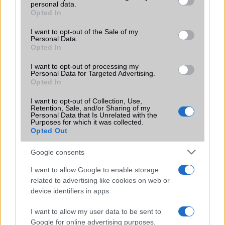
LG
personal data.
grant or deny consent to Google and its third-party tags to
Opted In
use your data for below specified purposes in below Google
Motorola
consent section.
I want to opt-out of the Sale of my
Personal Data.
Nokia
Opted In
Realme
I want to opt-out of processing my
Personal Data for Targeted Advertising.
Opted In
Samsung
I want to opt-out of Collection, Use,
Vivo
Retention, Sale, and/or Sharing of my
Personal Data that Is Unrelated with the
Purposes for which it was collected.
Xiaomi
Opted Out
ZTE
Google consents
Összes márka
I want to allow Google to enable storage
related to advertising like cookies on web or
device identifiers in apps.
Mennyibe kerül
I want to allow my user data to be sent to
Keressen a telefonboltok ajánlatai között!
Google for online advertising purposes.