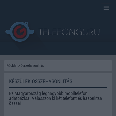
Toggle
naviga
Főoldal
>
Összehasonlítás
KÉSZÜLÉK ÖSSZEHASONLÍTÁS
Ez Magyarország legnagyobb mobiltelefon
adatbázisa. Válasszon ki két telefont és hasonlítsa
össze!