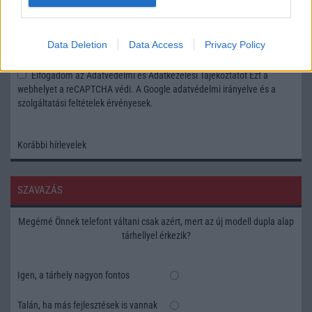
Feliratkozás a Telefonguru ingyenes hírlevelére
Data Deletion
Data Access
Privacy Policy
OK
Elfogadom az
Adatvédelmi és Adatkezelési Tájékoztatót
Ezt a
webhelyet a reCAPTCHA védi. A Google
adatvédelmi irányelve
és a
szolgáltatási feltételek
érvényesek.
Korábbi hírlevelek
SZAVAZÁS
Megérné Önnek telefont váltani csak azért, mert az új modell dupla alap
tárhellyel érkezik?
Igen, a tárhely nagyon fontos
Talán, ha más fejlesztések is vannak