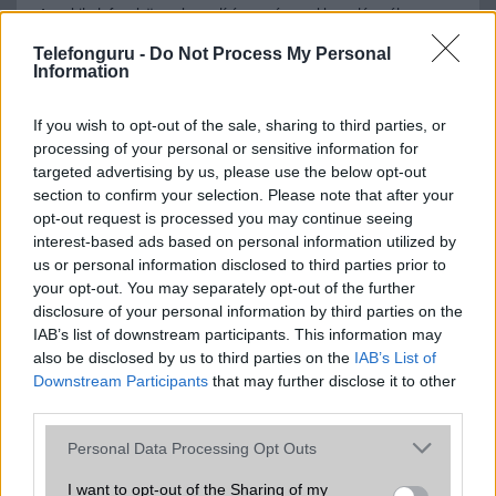
A mobiltelefonok összehasonlítása az ár, az akkumulátor-élettartam,
az operációs rendszer, a hardver, a kamera, az adatvédelem és a
Telefonguru -
Do Not Process My Personal
kialakítás szempontjából döntő fontosságú lehet. Ezek a
Information
szempontok kritikusak ahhoz, hogy megtaláljuk azokat a
mobiltelefonokat, amelyek megfelelnek az igényeinknek és
elvárásainknak.
If you wish to opt-out of the sale, sharing to third parties, or
processing of your personal or sensitive information for
Végül azt is fontos tudni, hogy a mobiltelefonok összehasonlítása
targeted advertising by us, please use the below opt-out
során minden felhasználó egyéni preferenciákkal rendelkezik, így a
section to confirm your selection. Please note that after your
választásuk eltérhet. Azonban azok, akik számára fontos a nagyobb
opt-out request is processed you may continue seeing
kijelző, hosszabb üzemidő, hatékony
interest-based ads based on personal information utilized by
us or personal information disclosed to third parties prior to
your opt-out. You may separately opt-out of the further
disclosure of your personal information by third parties on the
MOBILTELEFON MÁRKÁK
IAB’s list of downstream participants. This information may
also be disclosed by us to third parties on the
IAB’s List of
Apple
Downstream Participants
that may further disclose it to other
third parties.
Honor
Please note that this website/app uses one or more Google
Personal Data Processing Opt Outs
Huawei
services and may gather and store information including but
not limited to your visit or usage behaviour. You may click to
I want to opt-out of the Sharing of my