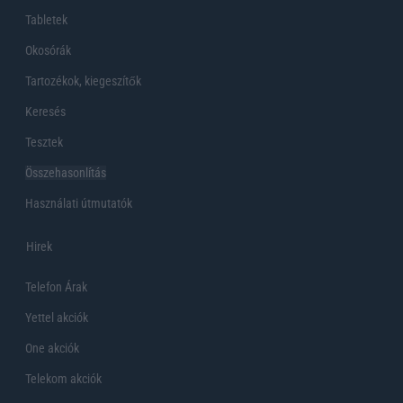
Tabletek
Okosórák
Tartozékok, kiegeszítők
Keresés
Tesztek
Összehasonlítás
Használati útmutatók
Hirek
Telefon Árak
Yettel akciók
One akciók
Telekom akciók