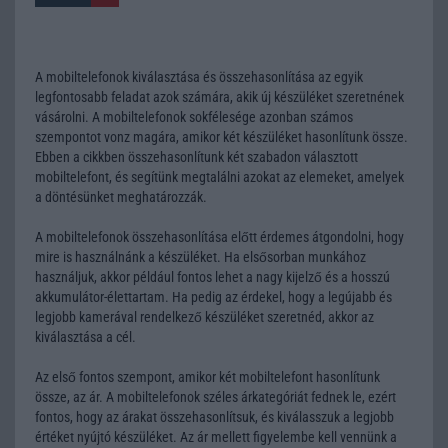
A mobiltelefonok kiválasztása és összehasonlítása az egyik
legfontosabb feladat azok számára, akik új készüléket szeretnének
vásárolni. A mobiltelefonok sokfélesége azonban számos
szempontot vonz magára, amikor két készüléket hasonlítunk össze.
Ebben a cikkben összehasonlítunk két szabadon választott
mobiltelefont, és segítünk megtalálni azokat az elemeket, amelyek
a döntésünket meghatározzák.
A mobiltelefonok összehasonlítása előtt érdemes átgondolni, hogy
mire is használnánk a készüléket. Ha elsősorban munkához
használjuk, akkor például fontos lehet a nagy kijelző és a hosszú
akkumulátor-élettartam. Ha pedig az érdekel, hogy a legújabb és
legjobb kamerával rendelkező készüléket szeretnéd, akkor az
kiválasztása a cél.
Az első fontos szempont, amikor két mobiltelefont hasonlítunk
össze, az ár. A mobiltelefonok széles árkategóriát fednek le, ezért
fontos, hogy az árakat összehasonlítsuk, és kiválasszuk a legjobb
értéket nyújtó készüléket. Az ár mellett figyelembe kell vennünk a