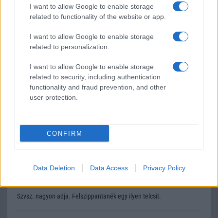
I want to allow Google to enable storage
related to functionality of the website or app.
Apple iPhone 16 Pro Max
I want to allow Google to enable storage
related to personalization.
I want to allow Google to enable storage
related to security, including authentication
functionality and fraud prevention, and other
user protection.
Euro Gsm
435.000 Ft (új)
CONFIRM
Pretti®
Data Deletion
Data Access
Privacy Policy
2010-10-12 11:19:18
Szvsz. nagyon adja. Felszippantanék egy ilyen telcsit.