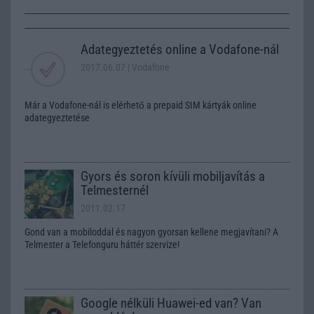
Adategyeztetés online a Vodafone-nál
2017.06.07
| Vodafone
Már a Vodafone-nál is elérhető a prepaid SIM kártyák online
adategyeztetése
Gyors és soron kívüli mobiljavítás a
Telmesternél
2011.02.17
Gond van a mobiloddal és nagyon gyorsan kellene megjavítani? A
Telmester a Telefonguru háttér szervize!
Google nélküli Huawei-ed van? Van