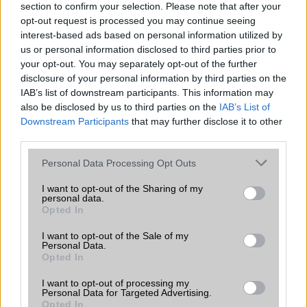
section to confirm your selection. Please note that after your
Funkciók
Nincs
opt-out request is processed you may continue seeing
interest-based ads based on personal information utilized by
Brand
Nincs
us or personal information disclosed to third parties prior to
Védelem
Nincs
your opt-out. You may separately opt-out of the further
disclosure of your personal information by third parties on the
Limited Edition
Nincs
IAB’s list of downstream participants. This information may
also be disclosed by us to third parties on the
IAB’s List of
SAR
0,37
Downstream Participants
that may further disclose it to other
N/A = Nincs adat. Legutóbbi frissítés: 2026-07-13 19:00:00
third parties.
Please note that this website/app uses one or more Google
Personal Data Processing Opt Outs
services and may gather and store information including but
not limited to your visit or usage behaviour. You may click to
I want to opt-out of the Sharing of my
personal data.
grant or deny consent to Google and its third-party tags to
Opted In
use your data for below specified purposes in below Google
consent section.
I want to opt-out of the Sale of my
Új és Használt GSM kiemelt ajánlatok
Personal Data.
Opted In
Apple iPhone 15
I want to opt-out of processing my
Personal Data for Targeted Advertising.
Opted In