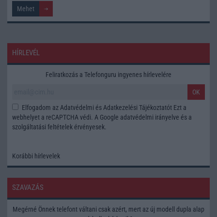
HÍRLEVÉL
Feliratkozás a Telefonguru ingyenes hírlevelére
OK
Elfogadom az
Adatvédelmi és Adatkezelési Tájékoztatót
Ezt a
webhelyet a reCAPTCHA védi. A Google
adatvédelmi irányelve
és a
szolgáltatási feltételek
érvényesek.
Korábbi hírlevelek
SZAVAZÁS
Megérné Önnek telefont váltani csak azért, mert az új modell dupla alap