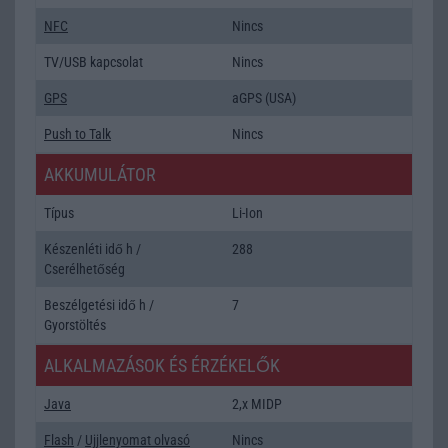
NFC
Nincs
TV/USB kapcsolat
Nincs
GPS
aGPS (USA)
Push to Talk
Nincs
AKKUMULÁTOR
Típus
Li-Ion
Készenléti idő h /
288
Cserélhetőség
Beszélgetési idő h /
7
Gyorstöltés
ALKALMAZÁSOK ÉS ÉRZÉKELŐK
Java
2,x MIDP
Flash
/
Ujjlenyomat olvasó
Nincs