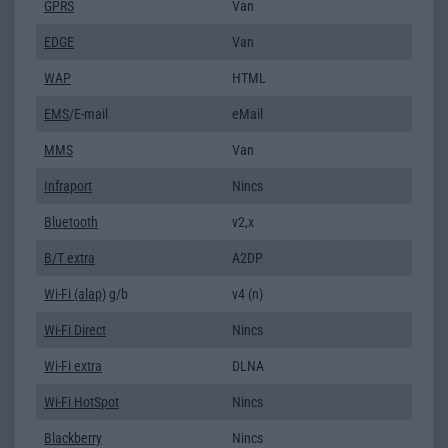
GPRS
Van
EDGE
Van
WAP
HTML
EMS
/E-mail
eMail
MMS
Van
Infraport
Nincs
Bluetooth
v2,x
B/T extra
A2DP
Wi-Fi (alap)
g/b
v4 (n)
Wi-Fi Direct
Nincs
Wi-Fi extra
DLNA
Wi-Fi HotSpot
Nincs
Blackberry
Nincs