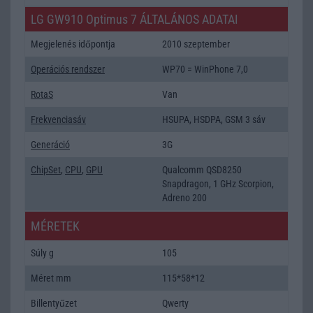
LG GW910 Optimus 7 ÁLTALÁNOS ADATAI
Megjelenés időpontja
2010 szeptember
Operációs rendszer
WP70 = WinPhone 7,0
RotaS
Van
Frekvenciasáv
HSUPA, HSDPA, GSM 3 sáv
Generáció
3G
ChipSet
,
CPU
,
GPU
Qualcomm QSD8250
Snapdragon, 1 GHz Scorpion,
Adreno 200
MÉRETEK
Súly g
105
Méret mm
115*58*12
Billentyűzet
Qwerty