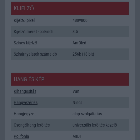
KIJELZŐ
Kijelző pixel
480*800
Kijelző méret - col/inch
3.5
Színes kijelző
AmOled
Színárnyalatok száma db
256k (18 bit)
HANG ÉS KÉP
Kihangositás
Van
Hangvezérlés
Nincs
Hangjegyzet
alap szolgáltatás
Csengőhang letöltés
univerzális letöltés kezelõ
Polifonia
MIDI