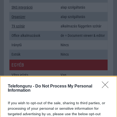
SNS integráció
alap szolgáltatás
Organizer
alap szolgáltatás
T9 szótár
alkalmazás független szótár
Office alkalmazások
de = Document viewer & editor
Iránytũ
Nincs
Extrák
Nincs
EGYÉB
Vibra jelzés
Van
SIM típus
miniSIM
Telefonguru -
Do Not Process My Personal
Information
SIM-ek száma
1
If you wish to opt-out of the sale, sharing to third parties, or
Flight mode
Van
processing of your personal or sensitive information for
Terület
Magyar
targeted advertising by us, please use the below opt-out