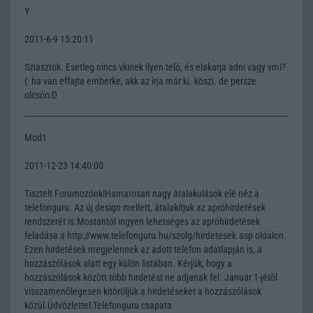
Y
2011-6-9 15:20:11
Sziasztok. Esetleg nincs vkinek ilyen teló, és elakarja adni vagy vmi?
(: ha van effajta emberke, akk az írja már ki. köszi. de persze
olcsón:D
Mod1
2011-12-23 14:40:00
Tisztelt Forumozónk!Hamarosan nagy átalakulások elé néz a
telefonguru. Az új design mellett, átalakítjuk az apróhirdetések
rendszerét is.Mostantól ingyen lehetséges az apróhirdetések
feladása a http://www.telefonguru.hu/szolg/hirdetesek.asp oldalon.
Ezen hirdetések megjelennek az adott telefon adatlapján is, a
hozzászólások alatt egy külön listában. Kérjük, hogy a
hozzászólások között több hirdetést ne adjanak fel. Január 1-jétõl
visszamenõlegesen kitöröljük a hirdetéseket a hozzászólások
közül.Üdvözlettel:Telefonguru csapata