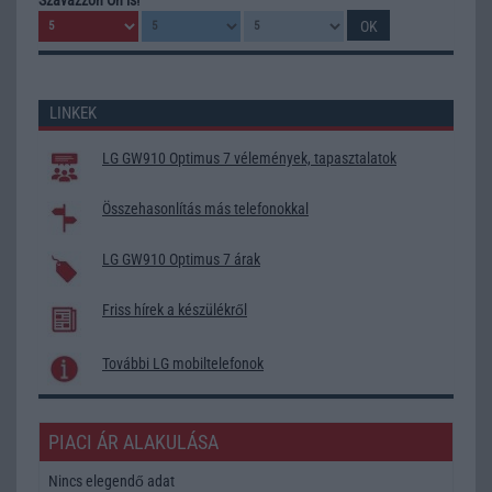
LINKEK
LG GW910 Optimus 7 vélemények, tapasztalatok
Összehasonlítás más telefonokkal
LG GW910 Optimus 7 árak
Friss hírek a készülékről
További LG mobiltelefonok
PIACI ÁR ALAKULÁSA
Nincs elegendő adat