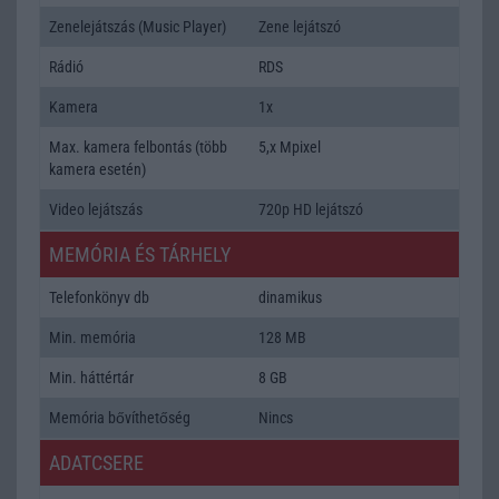
Zenelejátszás (Music Player)
Zene lejátszó
Rádió
RDS
Kamera
1x
Max. kamera felbontás (több
5,x Mpixel
kamera esetén)
Video lejátszás
720p HD lejátszó
MEMÓRIA ÉS TÁRHELY
Telefonkönyv db
dinamikus
Min. memória
128 MB
Min. háttértár
8 GB
Memória bővíthetőség
Nincs
ADATCSERE