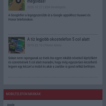
megoldás!
2020.10.27
| XDA Developers
A Googlefier a legegyszerűbb út a Google appokhoz Huawei és
Honor telefonokon.
A tíz legjobb okostelefon 5 col alatt
2015.02.10
| Phone Arena
Sokan nem rajonganak az évek óta egyre inkább növekvõ kijelzõkért
és szeretnének 5 col alatt maradni, hogy még egyszerûen kezelhetõ
legyen egy kézzel a mobil és akár a zsebbe is gond nélkül beférjen.
MOBILTELEFON MÁRKÁK
Apple