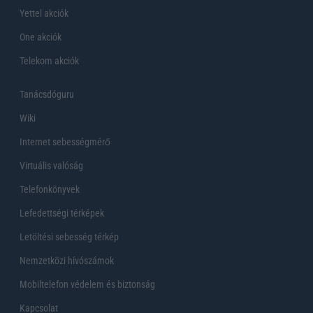
Yettel akciók
One akciók
Telekom akciók
Tanácsdóguru
Wiki
Internet sebességmérő
Virtuális valóság
Telefonkönyvek
Lefedettségi térképek
Letöltési sebesség térkép
Nemzetközi hívószámok
Mobiltelefon védelem és biztonság
Kapcsolat