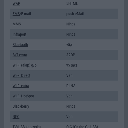
WAP
5HTML
EMS
/E-mail
push eMail
MMS
Nincs
Infraport
Nincs
Bluetooth
v5,x
B/T extra
A2DP
Wi-Fi (alap)
g/b
v5 (ac)
Wi-Fi Direct
Van
Wi-Fi extra
DLNA
Wi-Fi HotSpot
Van
Blackberry
Nincs
NFC
Van
TV/USB kapcsolat
OtG (On-the-Go USB)