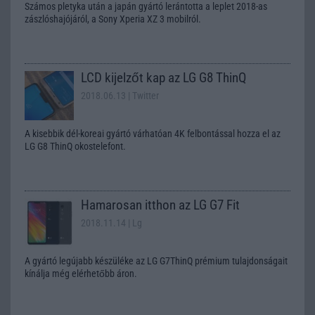
Számos pletyka után a japán gyártó lerántotta a leplet 2018-as
zászlóshajójáról, a Sony Xperia XZ 3 mobilról.
LCD kijelzőt kap az LG G8 ThinQ
2018.06.13
| Twitter
A kisebbik dél-koreai gyártó várhatóan 4K felbontással hozza el az
LG G8 ThinQ okostelefont.
Hamarosan itthon az LG G7 Fit
2018.11.14
| Lg
A gyártó legújabb készüléke az LG G7ThinQ prémium tulajdonságait
kínálja még elérhetőbb áron.