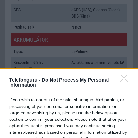
GPS
aGPS (USA), Glonass (Orosz),
BDS (Kína)
Push to Talk
Nincs
AKKUMULÁTOR
Típus
Li-Polimer
Készenléti idő h /
Az akkumulátor nem vehetõ ki!
Cserélhetőség
Telefonguru -
Beszélgetési idő h /
Do Not Process My Personal
Gyorstöltésre alkalmas
Information
Gyorstöltés
ALKALMAZÁSOK ÉS ÉRZÉKELŐK
If you wish to opt-out of the sale, sharing to third parties, or
processing of your personal or sensitive information for
Java
Nincs
targeted advertising by us, please use the below opt-out
section to confirm your selection. Please note that after your
Flash
/
Ujjlenyomat olvasó
Fingerprint sensor
opt-out request is processed you may continue seeing
interest-based ads based on personal information utilized by
SNS integráció
alap szolgáltatás