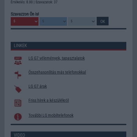
Értékelés: 8.00 | Szavazatok: 37
Szavazzon Ön is!
LINKEK
LG G7 vélemények, tapasztalatok
Összehasonlítás más telefonokkal
LG G7 árak
Friss hírek a készülékről
További LG mobiltelefonok
VIDEO