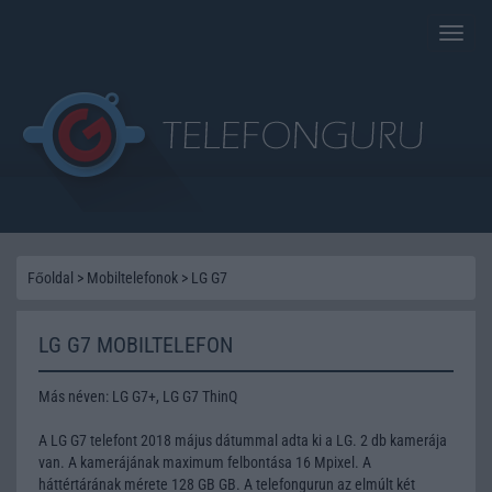
Toggle
naviga
Főoldal
>
Mobiltelefonok
>
LG G7
LG G7 MOBILTELEFON
Más néven: LG G7+, LG G7 ThinQ
A LG G7 telefont 2018 május dátummal adta ki a LG. 2 db kamerája
van. A kamerájának maximum felbontása 16 Mpixel. A
háttértárának mérete 128 GB GB. A telefongurun az elmúlt két