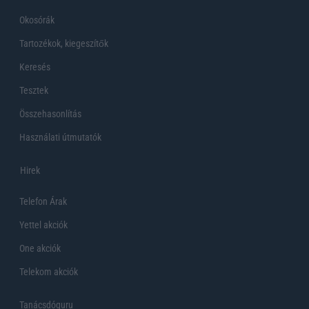
Okosórák
Tartozékok, kiegeszítők
Keresés
Tesztek
Összehasonlítás
Használati útmutatók
Hirek
Telefon Árak
Yettel akciók
One akciók
Telekom akciók
Tanácsdóguru