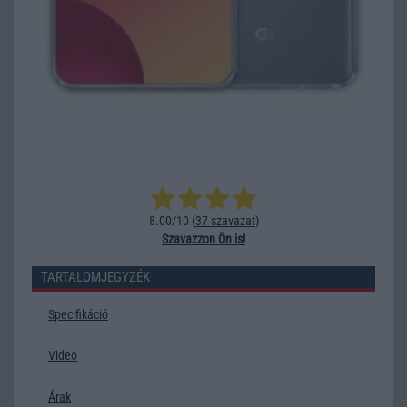
8.00/10 (
37 szavazat
)
Szavazzon Ön is!
TARTALOMJEGYZÉK
Specifikáció
Video
Árak