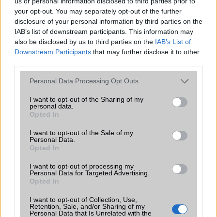
us or personal information disclosed to third parties prior to
Organizer
alap szolgáltatás
your opt-out. You may separately opt-out of the further
disclosure of your personal information by third parties on the
T9 szótár
alkalmazás független szótár
IAB’s list of downstream participants. This information may
also be disclosed by us to third parties on the
IAB’s List of
Office alkalmazások
de = Document viewer & editor
Downstream Participants
that may further disclose it to other
Iránytũ
ecompass
third parties.
Extrák
DTS sound
Please note that this website/app uses one or more Google
Personal Data Processing Opt Outs
services and may gather and store information including but
EGYÉB
not limited to your visit or usage behaviour. You may click to
I want to opt-out of the Sharing of my
personal data.
grant or deny consent to Google and its third-party tags to
Opted In
Vibra jelzés
Van
use your data for below specified purposes in below Google
consent section.
I want to opt-out of the Sale of my
SIM típus
nanoSIM
Personal Data.
Opted In
SIM-ek száma
2
I want to opt-out of processing my
Flight mode
Van
Personal Data for Targeted Advertising.
Opted In
Terület
Globális
I want to opt-out of Collection, Use,
Funkciók
Glass front, glass back,
Retention, Sale, and/or Sharing of my
Personal Data that Is Unrelated with the
aluminum frame, MIL-STD-