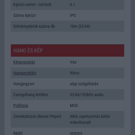
Kijelző méret - col/inch
6.1
Színes kijelző
IPS
Színárnyalatok száma db
16m (24 bit)
HANG ÉS KÉP
Kihangositás
Van
Hangvezérlés
Nincs
Hangjegyzet
alap szolgáltatás
Csengőhang letöltés
32-bit/192kHz audio
Polifonia
MIDI
Zenelejátszás (Music Player)
Aktív zajelnyomás külön
mikrofonnal!
Rádió
sztereó