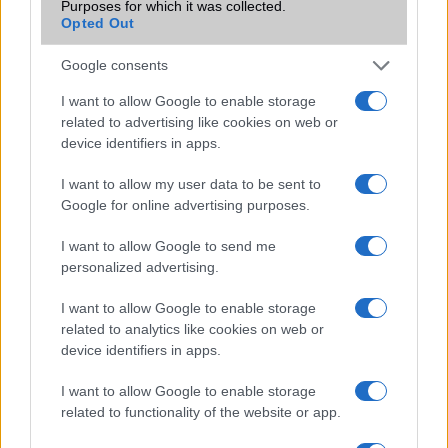
Purposes for which it was collected.
810G, DCI-P3 100%, HDR10,
Opted Out
Dolby Vision, Always-on display
Google consents
Brand
Nincs
I want to allow Google to enable storage
Védelem
IP68
related to advertising like cookies on web or
Limited Edition
Nincs
device identifiers in apps.
SAR
1,47
I want to allow my user data to be sent to
Google for online advertising purposes.
N/A = Nincs adat. Legutóbbi frissítés: 2026-07-13 19:00:00
I want to allow Google to send me
personalized advertising.
I want to allow Google to enable storage
related to analytics like cookies on web or
device identifiers in apps.
Új és Használt GSM kiemelt ajánlatok
I want to allow Google to enable storage
related to functionality of the website or app.
Samsung Galaxy A56