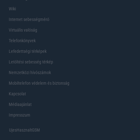
Wiki
Internet sebességmérő
Virtuális valóság
Telefonkönyvek
Lefedettségi térképek
Letöltési sebesség térkép
Nemzetközi hívószámok
Mobiltelefon védelem és biztonság
Kapcsolat
Médiaajánlat
Impresszum
UjesHasznaltGSM