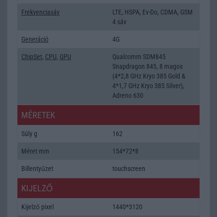
Frekvenciasáv
LTE, HSPA, Ev-Do, CDMA, GSM
4 sáv
Generáció
4G
ChipSet
,
CPU
,
GPU
Qualcomm SDM845
Snapdragon 845, 8 magos
(4*2,8 GHz Kryo 385 Gold &
4*1,7 GHz Kryo 385 Silver),
Adreno 630
MÉRETEK
Súly g
162
Méret mm
154*72*8
Billentyűzet
touchscreen
KIJELZŐ
Kijelző pixel
1440*3120