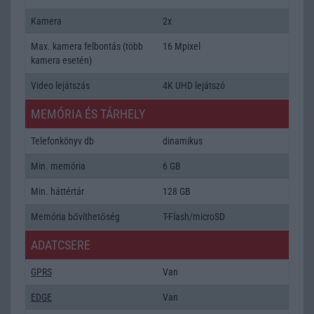
Kamera
2x
Max. kamera felbontás (több
16 Mpixel
kamera esetén)
Video lejátszás
4K UHD lejátszó
MEMÓRIA ÉS TÁRHELY
Telefonkönyv db
dinamikus
Min. memória
6 GB
Min. háttértár
128 GB
Memória bővíthetőség
T-Flash/microSD
ADATCSERE
GPRS
Van
EDGE
Van