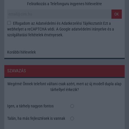
Feliratkozás a Telefonguru ingyenes hírlevelére
OK
Elfogadom az
Adatvédelmi és Adatkezelési Tájékoztatót
Ezt a
webhelyet a reCAPTCHA védi. A Google
adatvédelmi irányelve
és a
szolgáltatási feltételek
érvényesek.
Korábbi hírlevelek
SZAVAZÁS
Megérné Önnek telefont váltani csak azért, mert az új modell dupla alap
tárhellyel érkezik?
Igen, a tárhely nagyon fontos
Talán, ha más fejlesztések is vannak