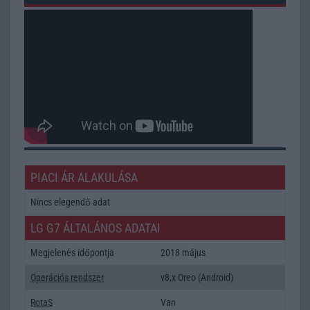
PIACI ÁR ALAKULÁSA
Nincs elegendő adat
LG G7 ÁLTALÁNOS ADATAI
Megjelenés időpontja
2018 május
Operációs rendszer
v8,x Oreo (Android)
RotaS
Van