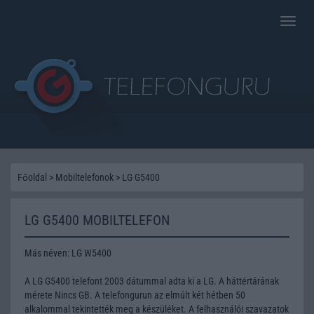
Toggle
naviga
Főoldal
>
Mobiltelefonok
>
LG G5400
LG G5400 MOBILTELEFON
Más néven: LG W5400
A LG G5400 telefont 2003 dátummal adta ki a LG. A háttértárának
mérete Nincs GB. A telefongurun az elmúlt két hétben 50
alkalommal tekintették meg a készüléket. A felhasználói szavazatok