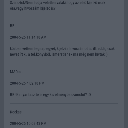
Sziasztok!Nem tudja véletlen valaki,hogy az elsö kijelzõ csak
óra,vagy hivószám kijelzö is?
BB
2004-5-25 11:14:18 AM
közben vettem tegnap egyet, kijelzi a hívószámot is. ill. eddig csak
nevet írt ki, a tel.könyvbõl, ismeretlenek ma még nem hívtak :)
MADcat
2004-5-25 4:02:18 PM
BB! Kanyarítasz te is egy kis élménybeszámolót? :D
Kockas
2004-5-25 10:08:43 PM