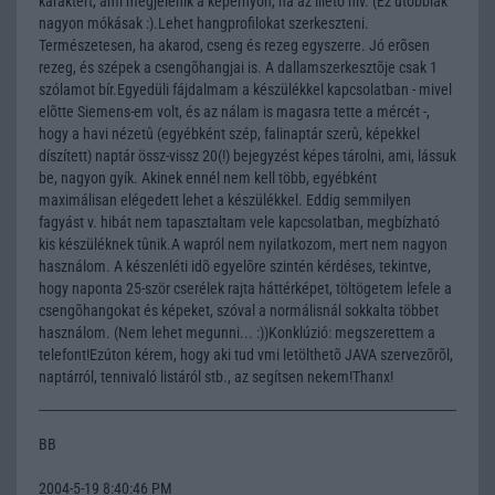
karaktert, ami megjelenik a képernyõn, ha az illetõ hív. (Ez utóbbiak
nagyon mókásak :).Lehet hangprofilokat szerkeszteni.
Természetesen, ha akarod, cseng és rezeg egyszerre. Jó erõsen
rezeg, és szépek a csengõhangjai is. A dallamszerkesztõje csak 1
szólamot bír.Egyedüli fájdalmam a készülékkel kapcsolatban - mivel
elõtte Siemens-em volt, és az nálam is magasra tette a mércét -,
hogy a havi nézetû (egyébként szép, falinaptár szerû, képekkel
díszített) naptár össz-vissz 20(!) bejegyzést képes tárolni, ami, lássuk
be, nagyon gyík. Akinek ennél nem kell több, egyébként
maximálisan elégedett lehet a készülékkel. Eddig semmilyen
fagyást v. hibát nem tapasztaltam vele kapcsolatban, megbízható
kis készüléknek tûnik.A wapról nem nyilatkozom, mert nem nagyon
használom. A készenléti idõ egyelõre szintén kérdéses, tekintve,
hogy naponta 25-ször cserélek rajta háttérképet, töltögetem lefele a
csengõhangokat és képeket, szóval a normálisnál sokkalta többet
használom. (Nem lehet megunni... :))Konklúzió: megszerettem a
telefont!Ezúton kérem, hogy aki tud vmi letölthetõ JAVA szervezõrõl,
naptárról, tennivaló listáról stb., az segítsen nekem!Thanx!
BB
2004-5-19 8:40:46 PM