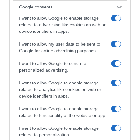
Google consents
2004-4-12 5:19:46 PM
I want to allow Google to enable storage
Miért van a kép tükrözve? :)
related to advertising like cookies on web or
device identifiers in apps.
MADcat
I want to allow my user data to be sent to
Google for online advertising purposes.
2004-4-14 8:11:14 AM
I want to allow Google to send me
Az olyan sasszemû felhasználók miatt amilyen te vagy! :)Egyébként
personalized advertising.
jó telcsi!
I want to allow Google to enable storage
related to analytics like cookies on web or
csicsi
device identifiers in apps.
2004-4-19 12:53:27 PM
I want to allow Google to enable storage
related to functionality of the website or app.
Sziasztok!Ezt a telefont csak egy színben lehet megtalálni?
I want to allow Google to enable storage
related to personalization.
GoKa