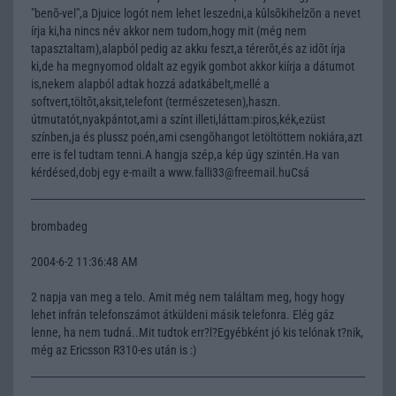
"benõ-vel",a Djuice logót nem lehet leszedni,a kûlsõkihelzõn a nevet
írja ki,ha nincs név akkor nem tudom,hogy mit (még nem
tapasztaltam),alapból pedig az akku feszt,a térerõt,és az idõt írja
ki,de ha megnyomod oldalt az egyik gombot akkor kiírja a dátumot
is,nekem alapból adtak hozzá adatkábelt,mellé a
softvert,töltõt,aksit,telefont (természetesen),haszn.
útmutatót,nyakpántot,ami a színt illeti,láttam:piros,kék,ezüst
színben,ja és plussz poén,ami csengõhangot letöltöttem nokiára,azt
erre is fel tudtam tenni.A hangja szép,a kép úgy szintén.Ha van
kérdésed,dobj egy e-mailt a www.falli33@freemail.huCsá
brombadeg
2004-6-2 11:36:48 AM
2 napja van meg a telo. Amit még nem találtam meg, hogy hogy
lehet infrán telefonszámot átküldeni másik telefonra. Elég gáz
lenne, ha nem tudná..Mit tudtok err?l?Egyébként jó kis telónak t?nik,
még az Ericsson R310-es után is :)