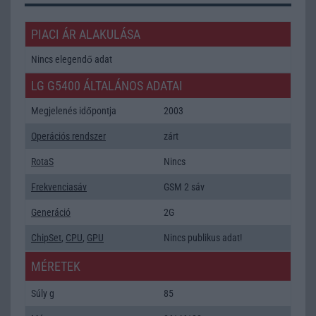
PIACI ÁR ALAKULÁSA
Nincs elegendő adat
LG G5400 ÁLTALÁNOS ADATAI
Megjelenés időpontja
2003
Operációs rendszer
zárt
RotaS
Nincs
Frekvenciasáv
GSM 2 sáv
Generáció
2G
ChipSet
,
CPU
,
GPU
Nincs publikus adat!
MÉRETEK
Súly g
85