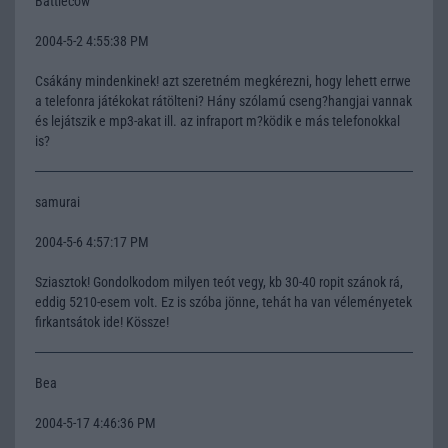
Battlecow
2004-5-2 4:55:38 PM
Csákány mindenkinek! azt szeretném megkérezni, hogy lehett errwe
a telefonra játékokat rátölteni? Hány szólamú cseng?hangjai vannak
és lejátszik e mp3-akat ill. az infraport m?ködik e más telefonokkal
is?
samurai
2004-5-6 4:57:17 PM
Sziasztok! Gondolkodom milyen teót vegy, kb 30-40 ropit szánok rá,
eddig 5210-esem volt. Ez is szóba jönne, tehát ha van véleményetek
firkantsátok ide! Kössze!
Bea
2004-5-17 4:46:36 PM