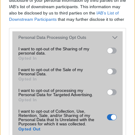
disclosure of your personal information by third parties on the
IAB’s list of downstream participants. This information may
nem tudom nekem valahogy nem jön be de az ára a készükékhez
also be disclosed by us to third parties on the
IAB’s List of
képest nem rossz
Downstream Participants
that may further disclose it to other
third parties.
Akyboi
Please note that this website/app uses one or more Google
Personal Data Processing Opt Outs
services and may gather and store information including but
2004-4-8 8:21:21 PM
not limited to your visit or usage behaviour. You may click to
I want to opt-out of the Sharing of my
personal data.
grant or deny consent to Google and its third-party tags to
Sziasztok!Van valaki, akinek ilyen telefonja van?Vagy aki általában
Opted In
use your data for below specified purposes in below Google
tud valamit az LG telefonokról?Várnám a véleményeiteket!
consent section.
I want to opt-out of the Sale of my
Personal Data.
Opted In
Rita
I want to opt-out of processing my
2004-4-11 11:27:20 AM
Personal Data for Targeted Advertising.
Opted In
Nekem ilyen készülékem van,és nagyon meg vagyok elégedve
vele.Ha sikerülne kicsikarni a vodafontól az mms beállításokat,akkor
I want to opt-out of Collection, Use,
Retention, Sale, and/or Sharing of my
teljes lenne a boldogság.
Personal Data that Is Unrelated with the
Purposes for which it was collected.
Opted Out
vlki