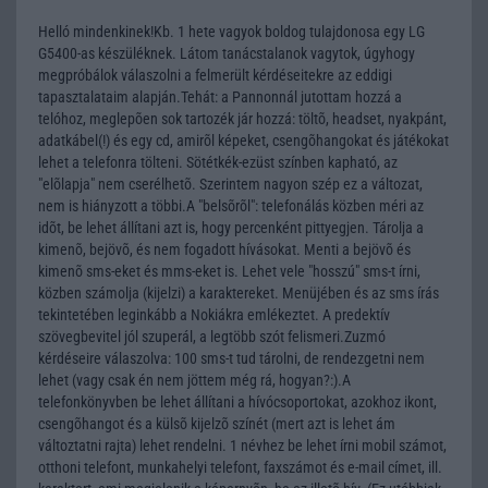
Helló mindenkinek!Kb. 1 hete vagyok boldog tulajdonosa egy LG
G5400-as készüléknek. Látom tanácstalanok vagytok, úgyhogy
megpróbálok válaszolni a felmerült kérdéseitekre az eddigi
tapasztalataim alapján.Tehát: a Pannonnál jutottam hozzá a
telóhoz, meglepõen sok tartozék jár hozzá: töltõ, headset, nyakpánt,
adatkábel(!) és egy cd, amirõl képeket, csengõhangokat és játékokat
lehet a telefonra tölteni. Sötétkék-ezüst színben kapható, az
"elõlapja" nem cserélhetõ. Szerintem nagyon szép ez a változat,
nem is hiányzott a többi.A "belsõrõl": telefonálás közben méri az
idõt, be lehet állítani azt is, hogy percenként pittyegjen. Tárolja a
kimenõ, bejövõ, és nem fogadott hívásokat. Menti a bejövõ és
kimenõ sms-eket és mms-eket is. Lehet vele "hosszú" sms-t írni,
közben számolja (kijelzi) a karaktereket. Menüjében és az sms írás
tekintetében leginkább a Nokiákra emlékeztet. A predektív
szövegbevitel jól szuperál, a legtöbb szót felismeri.Zuzmó
kérdéseire válaszolva: 100 sms-t tud tárolni, de rendezgetni nem
lehet (vagy csak én nem jöttem még rá, hogyan?:).A
telefonkönyvben be lehet állítani a hívócsoportokat, azokhoz ikont,
csengõhangot és a külsõ kijelzõ színét (mert azt is lehet ám
változtatni rajta) lehet rendelni. 1 névhez be lehet írni mobil számot,
otthoni telefont, munkahelyi telefont, faxszámot és e-mail címet, ill.