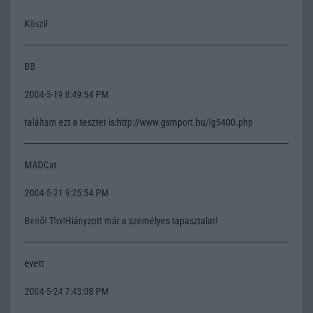
Köszi!
BB
2004-5-19 8:49:54 PM
találtam ezt a tesztet is:http://www.gsmport.hu/lg5400.php
MADCat
2004-5-21 9:25:54 PM
Benõ! Thx!Hiányzott már a személyes tapasztalat!
evett
2004-5-24 7:43:08 PM