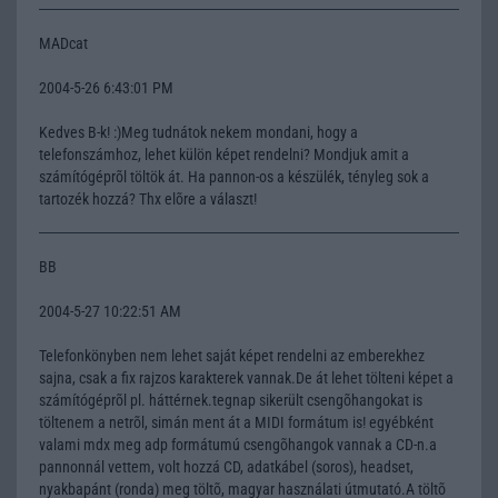
MADcat
2004-5-26 6:43:01 PM
Kedves B-k! :)Meg tudnátok nekem mondani, hogy a
telefonszámhoz, lehet külön képet rendelni? Mondjuk amit a
számítógéprõl töltök át. Ha pannon-os a készülék, tényleg sok a
tartozék hozzá? Thx elõre a választ!
BB
2004-5-27 10:22:51 AM
Telefonkönyben nem lehet saját képet rendelni az emberekhez
sajna, csak a fix rajzos karakterek vannak.De át lehet tölteni képet a
számítógéprõl pl. háttérnek.tegnap sikerült csengõhangokat is
töltenem a netrõl, simán ment át a MIDI formátum is! egyébként
valami mdx meg adp formátumú csengõhangok vannak a CD-n.a
pannonnál vettem, volt hozzá CD, adatkábel (soros), headset,
nyakbapánt (ronda) meg töltõ, magyar használati útmutató.A töltõ