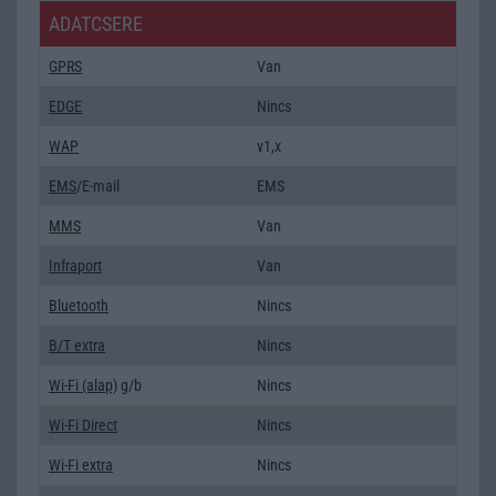
ADATCSERE
GPRS
Van
EDGE
Nincs
WAP
v1,x
EMS
/E-mail
EMS
MMS
Van
Infraport
Van
Bluetooth
Nincs
B/T extra
Nincs
Wi-Fi (alap)
g/b
Nincs
Wi-Fi Direct
Nincs
Wi-Fi extra
Nincs