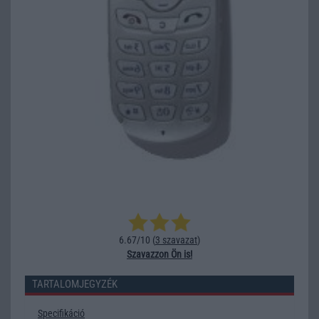
6.67/10 (
3 szavazat
)
Szavazzon Ön is!
TARTALOMJEGYZÉK
Specifikáció