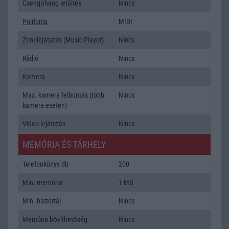
Csengőhang letöltés
Nincs
Polifonia
MIDI
Zenelejátszás (Music Player)
Nincs
Rádió
Nincs
Kamera
Nincs
Max. kamera felbontás (több
Nincs
kamera esetén)
Video lejátszás
Nincs
MEMÓRIA ÉS TÁRHELY
Telefonkönyv db
200
Min. memória
1 MB
Min. háttértár
Nincs
Memória bővíthetőség
Nincs