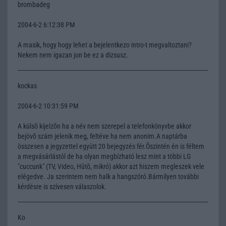
brombadeg
2004-6-2 6:12:38 PM
A masik, hogy hogy lehet a bejelentkezo intro-t megvaltoztani?
Nekem nem igazan jon be ez a dizsusz.
kockas
2004-6-2 10:31:59 PM
A külsõ kijelzõn ha a név nem szerepel a telefonkönyvbe akkor
bejövõ szám jelenik meg, feltéve ha nem anonim.A naptárba
összesen a jegyzettel együtt 20 bejegyzés fér.Õszintén én is féltem
a megvásárlástól de ha olyan megbízható lesz mint a többi LG
"cuccunk" (TV, Video, Hûtõ, mikró) akkor azt hiszem megleszek vele
elégedve. Ja szerintem nem halk a hangszóró.Bármilyen további
kérdésre is szívesen válaszolok.
Ko