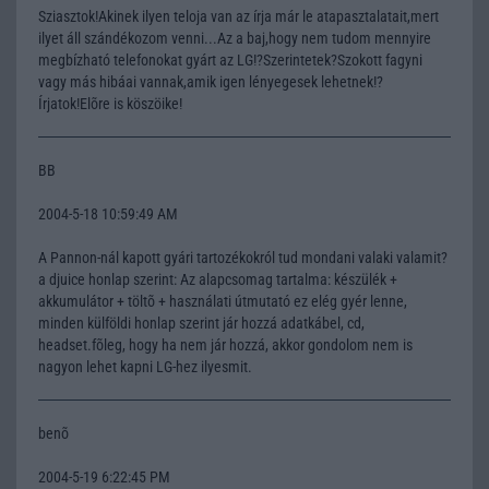
Sziasztok!Akinek ilyen teloja van az írja már le atapasztalatait,mert
ilyet áll szándékozom venni...Az a baj,hogy nem tudom mennyire
megbízható telefonokat gyárt az LG!?Szerintetek?Szokott fagyni
vagy más hibáai vannak,amik igen lényegesek lehetnek!?
Írjatok!Elõre is köszöike!
BB
2004-5-18 10:59:49 AM
A Pannon-nál kapott gyári tartozékokról tud mondani valaki valamit?
a djuice honlap szerint: Az alapcsomag tartalma: készülék +
akkumulátor + töltõ + használati útmutató ez elég gyér lenne,
minden külföldi honlap szerint jár hozzá adatkábel, cd,
headset.fõleg, hogy ha nem jár hozzá, akkor gondolom nem is
nagyon lehet kapni LG-hez ilyesmit.
benõ
2004-5-19 6:22:45 PM