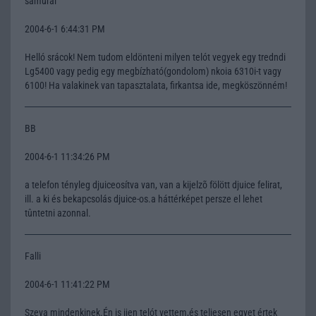
samurai
2004-6-1 6:44:31 PM
Helló srácok! Nem tudom eldönteni milyen telót vegyek egy tredndi
Lg5400 vagy pedig egy megbízható(gondolom) nkoia 6310i-t vagy
6100! Ha valakinek van tapasztalata, firkantsa ide, megköszönném!
BB
2004-6-1 11:34:26 PM
a telefon tényleg djuiceosítva van, van a kijelzõ fölött djuice felirat,
ill. a ki és bekapcsolás djuice-os.a háttérképet persze el lehet
tûntetni azonnal.
Falli
2004-6-1 11:41:22 PM
Szeva mindenkinek.Én is ijen telót vettem,és teljesen egyet értek