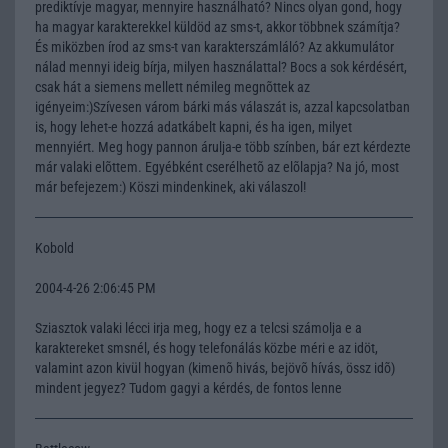
prediktívje magyar, mennyire használható? Nincs olyan gond, hogy
ha magyar karakterekkel küldöd az sms-t, akkor többnek számítja?
És miközben írod az sms-t van karakterszámláló? Az akkumulátor
nálad mennyi ideig bírja, milyen használattal? Bocs a sok kérdésért,
csak hát a siemens mellett némileg megnõttek az
igényeim:)Szívesen várom bárki más válaszát is, azzal kapcsolatban
is, hogy lehet-e hozzá adatkábelt kapni, és ha igen, milyet
mennyiért. Meg hogy pannon árulja-e több színben, bár ezt kérdezte
már valaki elõttem. Egyébként cserélhetõ az elõlapja? Na jó, most
már befejezem:) Köszi mindenkinek, aki válaszol!
Kobold
2004-4-26 2:06:45 PM
Sziasztok valaki lécci irja meg, hogy ez a telcsi számolja e a
karaktereket smsnél, és hogy telefonálás közbe méri e az idöt,
valamint azon kivül hogyan (kimenõ hivás, bejövõ hívás, össz idõ)
mindent jegyez? Tudom gagyi a kérdés, de fontos lenne