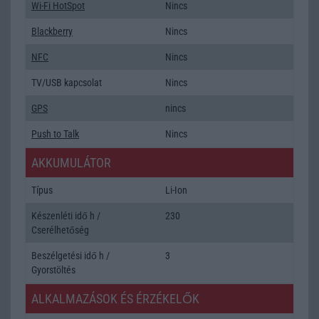
Wi-Fi HotSpot
Nincs
Blackberry
Nincs
NFC
Nincs
TV/USB kapcsolat
Nincs
GPS
nincs
Push to Talk
Nincs
AKKUMULÁTOR
Típus
Li-Ion
Készenléti idő h /
230
Cserélhetőség
Beszélgetési idő h /
3
Gyorstöltés
ALKALMAZÁSOK ÉS ÉRZÉKELŐK