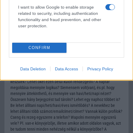
I want to allow Google to enable storage
2004-4-19 5:25:02 PM
related to security, including authentication
functionality and fraud prevention, and other
Sziasztok!Tud valaki mondani egy helyet, ahol LG5400-hoz
user protection.
headsetet lehet kapni?
zuzmó
CONFIRM
2004-4-20 3:16:18 PM
Data Deletion
Data Access
Privacy Policy
Szia Rita! Lenne pár kérdésem a telefonnal kapcsolatban! Az elsõ a
sms-ekkel kapcsolatban lenne, hogy tényleg 100-at tud tárolni a
készülék? Lehet õket ezen belül külön rendezgetni? A naptár
megoldása mennyire logikus? Siemensem volt(van), és pl. hogy
mennyire áttekinthetõ, és mennyire van havi/heti/napi nézet?
Összesen hány bejegyzést tud tárolni? Lehet egy naphoz többet is?
Be lehet állítani napi/heti/havi/éves ismétlõdés? A nevekhez be
lehet állítani több számot/emailcímet/címet? Vannak külön profilok?
Cseng és rezeg egyszerre a telefon? Wapolni mennyire egyszerû
vele? Pl. van-e könyvjelzõje, illetve amikor adott oldalon vagyok, azt
be tudom tenni minden nehézség nélkül a könyvjelzõbe? A