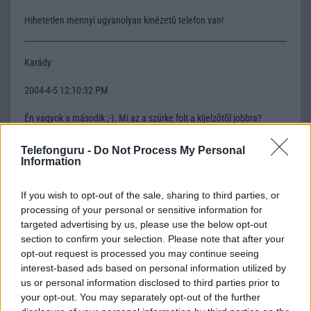
Hihetetlen mennyi ugyanolyan kinézetû telefon van!
Karády
2004-4-5 12:10:32 PM
Én vagyok a második ;-). Mi az a szürke folt a kijelzõtõl jobbra?
Telefonguru -
Do Not Process My Personal
Tamas
Information
2004-4-5 1:17:33 PM
If you wish to opt-out of the sale, sharing to third parties, or
processing of your personal or sensitive information for
Karády: Háát... vagy az árnyéka, vagy ezt a telefon három
targeted advertising by us, please use the below opt-out
összehajtható darabból áll :-) Ez egy csõd...
section to confirm your selection. Please note that after your
opt-out request is processed you may continue seeing
interest-based ads based on personal information utilized by
zoli
us or personal information disclosed to third parties prior to
your opt-out. You may separately opt-out of the further
2004-4-6 9:28:13 AM