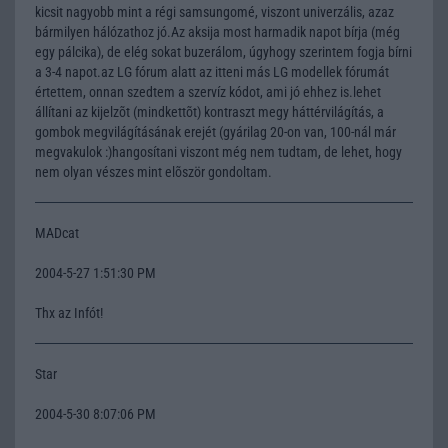
kicsit nagyobb mint a régi samsungomé, viszont univerzális, azaz
bármilyen hálózathoz jó.Az aksija most harmadik napot bírja (még
egy pálcika), de elég sokat buzerálom, úgyhogy szerintem fogja bírni
a 3-4 napot.az LG fórum alatt az itteni más LG modellek fórumát
értettem, onnan szedtem a szervíz kódot, ami jó ehhez is.lehet
állítani az kijelzõt (mindkettõt) kontraszt megy háttérvilágítás, a
gombok megvilágításának erejét (gyárilag 20-on van, 100-nál már
megvakulok :)hangosítani viszont még nem tudtam, de lehet, hogy
nem olyan vészes mint elõször gondoltam.
MADcat
2004-5-27 1:51:30 PM
Thx az Infót!
Star
2004-5-30 8:07:06 PM