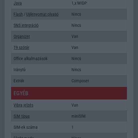
Java
1,x MIDP
Flash
/
Ujjlenyomat olvasó
Nincs
SNS integráció
Nincs
Organizer
Van
T9 szótár
Van
Office alkalmazások
Nincs
Iránytũ
Nincs
Extrák
Composer
EGYÉB
Vibra jelzés
Van
SIM típus
miniSIM
SIM-ek száma
1