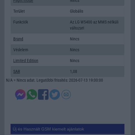
Flight mode
Nincs
Terület
Globális
Funkciók
Az LG W5400 az MMS nélküli
változat!
Brand
Nincs
Védelem
Nincs
Limited Edition
Nincs
SAR
1,08
N/A = Nincs adat. Legutóbbi frissítés: 2026-07-13 19:00:00
Új és Használt GSM kiemelt ajánlatok