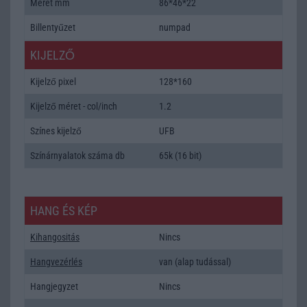
Méret mm
86*46*22
Billentyűzet
numpad
KIJELZŐ
Kijelző pixel
128*160
Kijelző méret - col/inch
1.2
Színes kijelző
UFB
Színárnyalatok száma db
65k (16 bit)
HANG ÉS KÉP
Kihangositás
Nincs
Hangvezérlés
van (alap tudással)
Hangjegyzet
Nincs