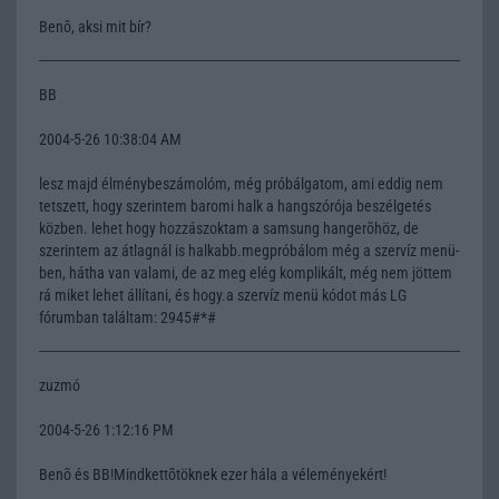
Benõ, aksi mit bír?
BB
2004-5-26 10:38:04 AM
lesz majd élménybeszámolóm, még próbálgatom, ami eddig nem
tetszett, hogy szerintem baromi halk a hangszórója beszélgetés
közben. lehet hogy hozzászoktam a samsung hangerõhöz, de
szerintem az átlagnál is halkabb.megpróbálom még a szervíz menü-
ben, hátha van valami, de az meg elég komplikált, még nem jöttem
rá miket lehet állítani, és hogy.a szervíz menü kódot más LG
fórumban találtam: 2945#*#
zuzmó
2004-5-26 1:12:16 PM
Benõ és BB!Mindkettõtöknek ezer hála a véleményekért!