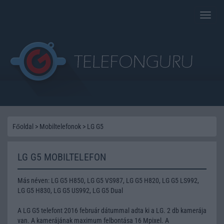
Toggle
naviga
Főoldal
>
Mobiltelefonok
>
LG G5
LG G5 MOBILTELEFON
Más néven: LG G5 H850, LG G5 VS987, LG G5 H820, LG G5 LS992,
LG G5 H830, LG G5 US992, LG G5 Dual
A LG G5 telefont 2016 február dátummal adta ki a LG. 2 db kamerája
van. A kamerájának maximum felbontása 16 Mpixel. A