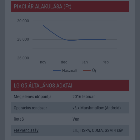
PIACI ÁR ALAKULÁSA (Ft)
30 000
28 000
26 000
nov
dec
jan
feb
Új
Használt
LG G5 ÁLTALÁNOS ADATAI
Megjelenés időpontja
2016 február
Operációs rendszer
v6,x Marshmallow (Android)
RotaS
Van
Frekvenciasáv
LTE, HSPA, CDMA, GSM 4 sáv