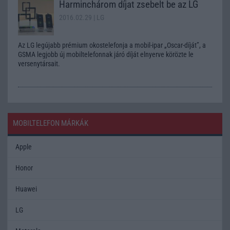
Harminchárom díjat zsebelt be az LG
2016.02.29
| LG
Az LG legújabb prémium okostelefonja a mobil-ipar „Oscar-díját”, a
GSMA legjobb új mobiltelefonnak járó díját elnyerve körözte le
versenytársait.
MOBILTELEFON MÁRKÁK
Apple
Honor
Huawei
LG