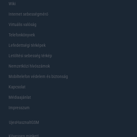
Wiki
Internet sebességmérő
Virtuális valóság
Telefonkönyvek
Lefedettségi térképek
Letöltési sebesség térkép
Nemzetközi hívószámok
Mobiltelefon védelem és biztonság
Kapcsolat
Médiaajánlat
Impresszum
UjesHasznaltGSM
Kövessen minket!