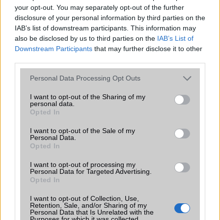
Excel, PowerPoint, PDF)
your opt-out. You may separately opt-out of the further
disclosure of your personal information by third parties on the
Iránytũ
ecompass
IAB’s list of downstream participants. This information may
also be disclosed by us to third parties on the
IAB’s List of
Extrák
24-bit/192kHz audio
Downstream Participants
that may further disclose it to other
third parties.
EGYÉB
Please note that this website/app uses one or more Google
Personal Data Processing Opt Outs
Vibra jelzés
Van
services and may gather and store information including but
not limited to your visit or usage behaviour. You may click to
I want to opt-out of the Sharing of my
SIM típus
nanoSIM
personal data.
grant or deny consent to Google and its third-party tags to
Opted In
SIM-ek száma
2
use your data for below specified purposes in below Google
consent section.
I want to opt-out of the Sale of my
Flight mode
Van
Personal Data.
Opted In
Terület
Globális
I want to opt-out of processing my
Funkciók
A H850 az Eu számára, a
Personal Data for Targeted Advertising.
VS987 a Verizon részére, a
Opted In
H820 az AT&T, az LS992 a
I want to opt-out of Collection, Use,
Sprint, a H830 a T-Mobile, míg
Retention, Sale, and/or Sharing of my
az US992 az US Cellular és a
Personal Data that Is Unrelated with the
Vodafone részére készült! Van
Purposes for which it was collected.