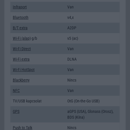
Infraport
Van
Bluetooth
v4,x
B/T extra
A2DP
Wi-Fi (alap)
g/b
v5 (ac)
Wi-Fi Direct
Van
Wi-Fi extra
DLNA
Wi-Fi HotSpot
Van
Blackberry
Nincs
NFC
Van
TV/USB kapcsolat
OtG (On-the-Go USB)
GPS
aGPS (USA), Glonass (Orosz),
BDS (Kína)
Push to Talk
Nincs