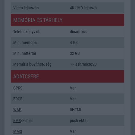
Video lejátszás
4K UHD lejátszó
MEMÓRIA ÉS TÁRHELY
Telefonkönyv db
dinamikus
Min. memória
4 GB
Min. háttértár
32 GB
Memória bővíthetőség
T-Flash/microSD
ADATCSERE
GPRS
Van
EDGE
Van
WAP
5HTML
EMS
/E-mail
push eMail
MMS
Van