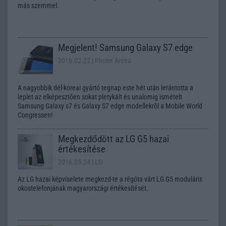
más szemmel.
Megjelent! Samsung Galaxy S7 edge
2016.02.22
| Phone Arena
A nagyobbik dél-koreai gyártó tegnap este hét után lerántotta a
leplet az elképesztõen sokat pletykált és unalomig ismételt
Samsung Galaxy s7 és Galaxy S7 edge modellekrõl a Mobile World
Congressen!
Megkezdődött az LG G5 hazai
értékesítése
2016.05.24
| LG
Az LG hazai képviselete megkezd-te a régóta várt LG G5 moduláris
okostelefonjának magyarországi értékesítését.