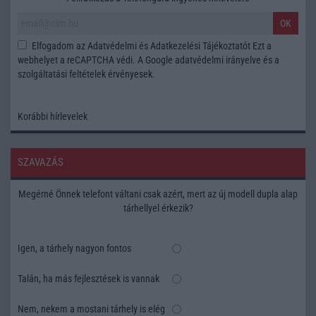
OK
Elfogadom az
Adatvédelmi és Adatkezelési Tájékoztatót
Ezt a
webhelyet a reCAPTCHA védi. A Google
adatvédelmi irányelve
és a
szolgáltatási feltételek
érvényesek.
Korábbi hírlevelek
SZAVAZÁS
Megérné Önnek telefont váltani csak azért, mert az új modell dupla alap
tárhellyel érkezik?
Igen, a tárhely nagyon fontos
Talán, ha más fejlesztések is vannak
Nem, nekem a mostani tárhely is elég