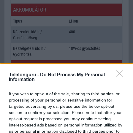
AKKUMULÁTOR
Típus
Li-Ion
Készenléti idő h /
400
Cserélhetőség
Beszélgetési idő h /
18W-os gyorstöltés
Gyorstöltés
ALKALMAZÁSOK ÉS ÉRZÉKELŐK
Telefonguru -
Do Not Process My Personal
Java
Nincs
Information
Flash
/
Ujjlenyomat olvasó
Fingerprint sensor
If you wish to opt-out of the sale, sharing to third parties, or
SNS integráció
alap szolgáltatás
processing of your personal or sensitive information for
targeted advertising by us, please use the below opt-out
Organizer
alap szolgáltatás
section to confirm your selection. Please note that after your
opt-out request is processed you may continue seeing
T9 szótár
alkalmazás független szótár
interest-based ads based on personal information utilized by
us or personal information disclosed to third parties prior to
Office alkalmazások
DV = Document viewer (Word,