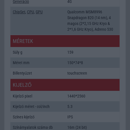
Generáció
4G
ChipSet
,
CPU
,
GPU
Qualcomm MSM8996
Snapdragon 820 (14 nm), 4
magos (2*2,15 GHz Kryo &
2*1,6 GHz Kryo), Adreno 530
MÉRETEK
Súly g
159
Méret mm
150*74*8
Billentyűzet
touchscreen
KIJELZŐ
Kijelző pixel
1440*2560
Kijelző méret - col/inch
5.3
Színes kijelző
IPS
Színárnyalatok száma db
16m (24 bit)