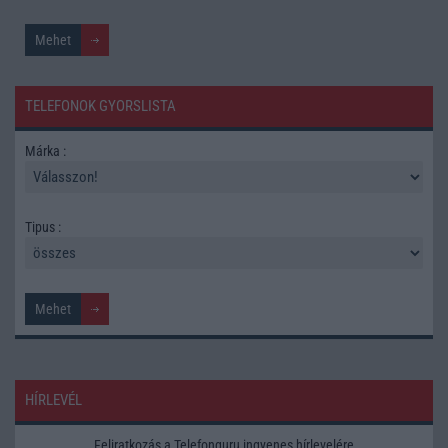
TELEFONOK GYORSLISTA
Márka :
Tipus :
HÍRLEVÉL
Feliratkozás a Telefonguru ingyenes hírlevelére