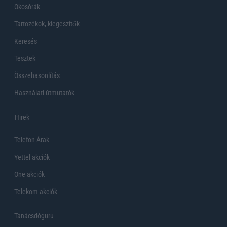
Okosórák
Tartozékok, kiegeszítők
Keresés
Tesztek
Összehasonlítás
Használati útmutatók
Hirek
Telefon Árak
Yettel akciók
One akciók
Telekom akciók
Tanácsdóguru