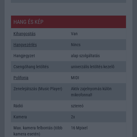
HANG ÉS KÉP
Kihangositás
Van
Hangvezérlés
Nincs
Hangjegyzet
alap szolgáltatás
Csengőhang letöltés
univerzális letöltés kezelõ
Polifonia
MIDI
Zenelejátszás (Music Player)
Aktív zajelnyomás külön
mikrofonnal!
Rádió
sztereó
Kamera
2x
Max. kamera felbontás (több
16 Mpixel
kamera esetén)