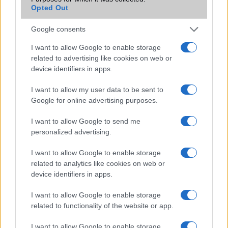
Opted Out
1 és 2 SIM-es változata is.
Brand
Nincs
Google consents
Védelem
Nincs
I want to allow Google to enable storage
related to advertising like cookies on web or
Limited Edition
Nincs
device identifiers in apps.
SAR
1,24
I want to allow my user data to be sent to
N/A = Nincs adat. Legutóbbi frissítés: 2026-07-13 19:00:00
Google for online advertising purposes.
I want to allow Google to send me
personalized advertising.
I want to allow Google to enable storage
related to analytics like cookies on web or
device identifiers in apps.
Új és Használt GSM kiemelt ajánlatok
I want to allow Google to enable storage
Apple iPhone 17e
related to functionality of the website or app.
I want to allow Google to enable storage