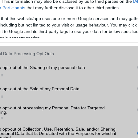
. This information may also be disclosed by us to third parties on the
IA
Participants
that may further disclose it to other third parties.
EMS
/E-mail
eMail
 that this website/app uses one or more Google services and may gath
MMS
Van
including but not limited to your visit or usage behaviour. You may click 
 to Google and its third-party tags to use your data for below specifi
Infraport
Nincs
ogle consent section.
Bluetooth
v1,x
l Data Processing Opt Outs
B/T extra
Nincs
k
Wi-Fi (alap)
g/b
Nincs
o opt-out of the Sharing of my personal data.
In
Wi-Fi Direct
Nincs
tás
kkal
Wi-Fi extra
Nincs
o opt-out of the Sale of my Personal Data.
In
ak
Wi-Fi HotSpot
Nincs
to opt-out of processing my Personal Data for Targeted
Blackberry
Nincs
ing.
In
NFC
Nincs
o opt-out of Collection, Use, Retention, Sale, and/or Sharing
TV/USB kapcsolat
Nincs
ersonal Data that Is Unrelated with the Purposes for which it
lected.