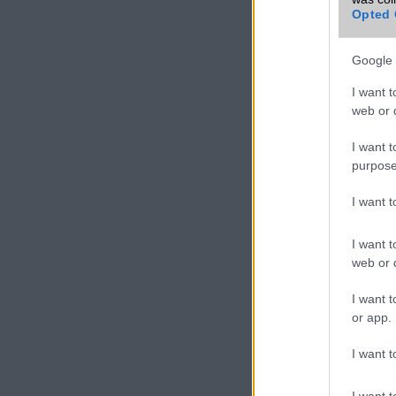
mobiltelefon
Opted 
Google 
I want t
web or d
I want t
purpose
I want 
I want t
web or d
I want t
or app.
I want t
I want t