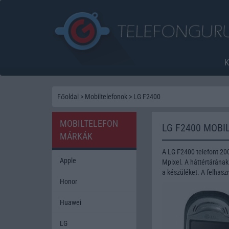
Főoldal
>
Mobiltelefonok
>
LG F2400
MOBILTELEFON
LG F2400 MOBI
MÁRKÁK
A LG F2400 telefont 20
Apple
Mpixel. A háttértárána
a készüléket. A felhasz
Honor
Huawei
LG