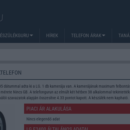
KÉSZÜLÉKGURU
HÍREK
TELEFON ÁRAK
TANÁ
LTELEFON
05 dátummal adta ki a LG. 1 db kamerája van. A kamerájának maximum felbontá
k mérete Nincs GB. A telefongurun az elmúlt két hétben 38 alkalommal tekintetté
nálói szavazatok alapján összesítve 4.33 pontot kapott. A készülék nem kapható.
PIACI ÁR ALAKULÁSA
Nincs elegendő adat
LG F2400 ÁLTALÁNOS ADATAI