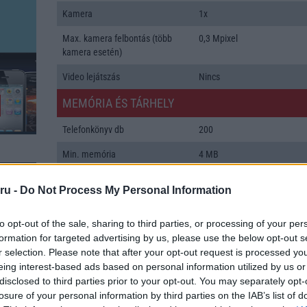
Kamera
1x
Max. kamera felbontás (több
0,3 Mpixel
kamera esetén)
Video lejátszás
Nincs
MEMÓRIA ÉS TÁRHELY
Telefonkönyv db
200
Min. memória
4 MB
Min. háttértár
Nincs
ru -
Do Not Process My Personal Information
Memória bővíthetőség
Nincs
to opt-out of the sale, sharing to third parties, or processing of your per
ADATCSERE
formation for targeted advertising by us, please use the below opt-out s
r selection. Please note that after your opt-out request is processed y
GPRS
Van
eing interest-based ads based on personal information utilized by us or
disclosed to third parties prior to your opt-out. You may separately opt-
EDGE
Nincs
losure of your personal information by third parties on the IAB’s list of
k: 1
WAP
v2,x