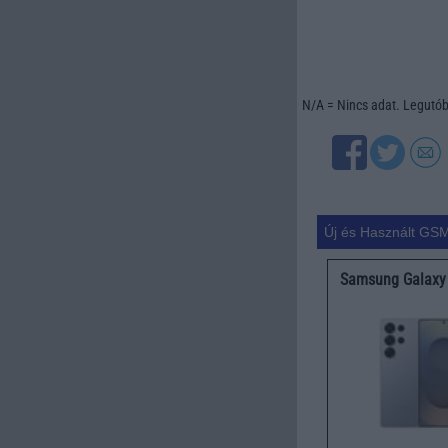
N/A = Nincs adat. Legutóbb
Új és Használt GSM
Samsung Galaxy 