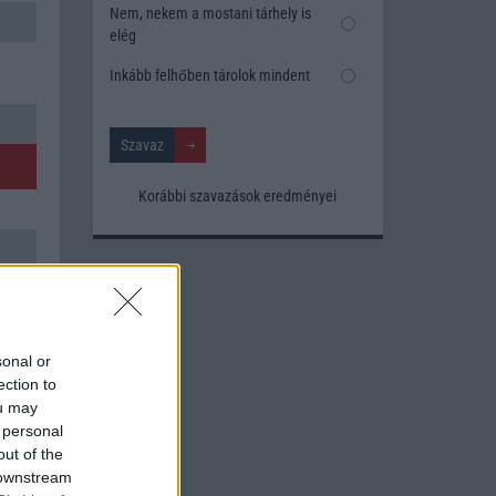
Nem, nekem a mostani tárhely is
elég
Inkább felhőben tárolok mindent
Korábbi szavazások eredményei
sonal or
ection to
ou may
 personal
out of the
 downstream