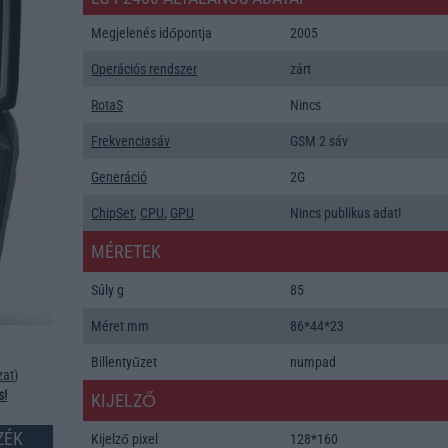
Megjelenés időpontja
2005
Operációs rendszer
zárt
RotaS
Nincs
Frekvenciasáv
GSM 2 sáv
Generáció
2G
ChipSet
,
CPU
,
GPU
Nincs publikus adat!
MÉRETEK
Súly g
85
Méret mm
86*44*23
Billentyűzet
numpad
zat
)
s!
KIJELZŐ
ZÉK
Kijelző pixel
128*160