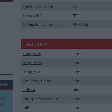
Kijelző méret - col/inch
1.2
Színes kijelző
TFT
Színárnyalatok száma db
65k (16 bit)
HANG ÉS KÉP
Kihangositás
Nincs
Hangvezérlés
Nincs
Hangjegyzet
Nincs
Csengőhang letöltés
Nincs
TGSM
Polifonia
MIDI
ért
Zenelejátszás (Music Player)
Nincs
 LG
Rádió
Nincs