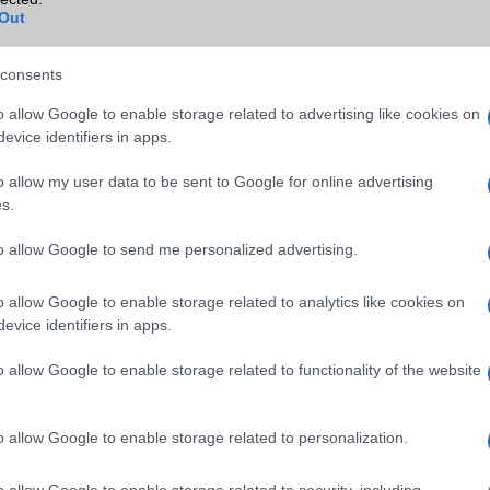
ok
Out
GPS
nincs
Push to Talk
Nincs
consents
AKKUMULÁTOR
o allow Google to enable storage related to advertising like cookies on
evice identifiers in apps.
Típus
Li-Ion
o allow my user data to be sent to Google for online advertising
Készenléti idő h /
300
s.
Cserélhetőség
Beszélgetési idő h /
2
to allow Google to send me personalized advertising.
Gyorstöltés
o allow Google to enable storage related to analytics like cookies on
ALKALMAZÁSOK ÉS ÉRZÉKELŐK
evice identifiers in apps.
Java
1,x MIDP
o allow Google to enable storage related to functionality of the website
Flash
/
Ujjlenyomat olvasó
Nincs
SNS integráció
Nincs
o allow Google to enable storage related to personalization.
Organizer
Van
o allow Google to enable storage related to security, including