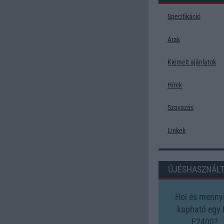
Specifikáció
Árak
Kiemelt ajánlatok
Hírek
Szavazás
Linkek
ÚJÉSHASZNÁL
Hol és mennyi
kapható egy
F2400?