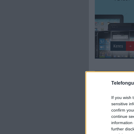
SZAVAZÁS
Telefongu
Külső: 5.00
If you wish 
Tudás: 4.00
sensitive in
confirm you
continue se
Minőség: 4.00
information 
further disc
Értékelés: 4.33 | Szavazato