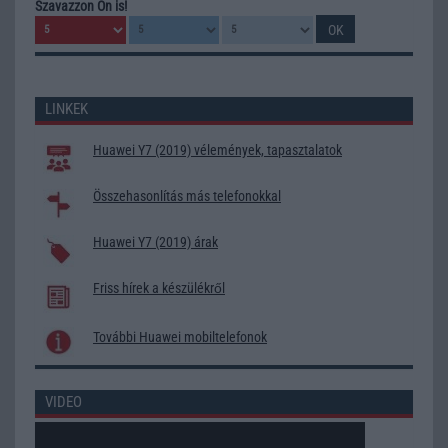
Szavazzon Ön is!
LINKEK
Huawei Y7 (2019) vélemények, tapasztalatok
Összehasonlítás más telefonokkal
Huawei Y7 (2019) árak
Friss hírek a készülékről
További Huawei mobiltelefonok
VIDEO