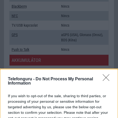
Blackberry
Nincs
NFC
Nincs
TV/USB kapcsolat
Nincs
GPS
aGPS (USA), Glonass (Orosz),
BDS (Kína)
Push to Talk
Nincs
AKKUMULÁTOR
Típus
Li-Ion
Telefonguru -
Do Not Process My Personal
Készenléti idő h /
Az akkumulátor nem vehetõ ki!
Information
Cserélhetőség
Beszélgetési idő h /
Gyorstöltésre alkalmas
If you wish to opt-out of the sale, sharing to third parties, or
Gyorstöltés
processing of your personal or sensitive information for
targeted advertising by us, please use the below opt-out
ALKALMAZÁSOK ÉS ÉRZÉKELŐK
section to confirm your selection. Please note that after your
opt-out request is processed you may continue seeing