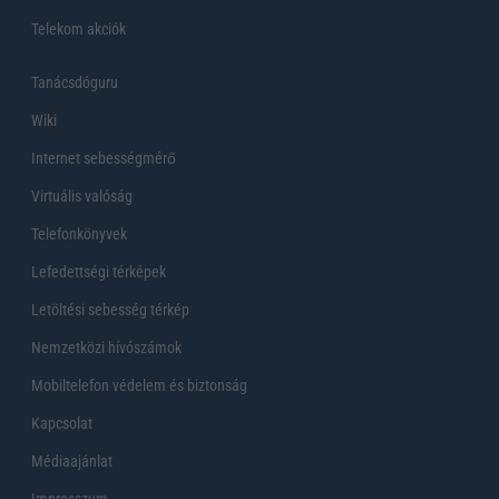
Telekom akciók
Tanácsdóguru
Wiki
Internet sebességmérő
Virtuális valóság
Telefonkönyvek
Lefedettségi térképek
Letöltési sebesség térkép
Nemzetközi hívószámok
Mobiltelefon védelem és biztonság
Kapcsolat
Médiaajánlat
Impresszum