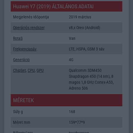
Huawei Y7 (2019) ÁLTALÁNOS ADATAI
Megjelenés időpontja
2019 március
Operációs rendszer
v8,x Oreo (Android)
RotaS
Van
Frekvenciasáv
LTE, HSPA, GSM 3 sáv
Generáció
4G
ChipSet
,
CPU
,
GPU
Qualcomm SDM450
Snapdragon 450 (14 nm), 8
magos 1,8 GHz Cortex-A53,
Adreno 506
MÉRETEK
Súly g
168
Méret mm
159*77*9
Billentyűzet
touchscreen