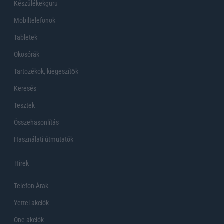
Készülékekguru
Mobiltelefonok
Tabletek
Okosórák
Tartozékok, kiegeszítők
Keresés
Tesztek
Összehasonlítás
Használati útmutatók
Hirek
Telefon Árak
Yettel akciók
One akciók