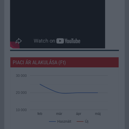
PIACI ÁR ALAKULÁSA (Ft)
30 000
20 000
10 000
feb
már
ápr
máj
Új
Használt