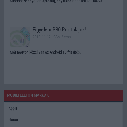
Mindössze egyetlen apróság, egy különleges tok kell hozzá.
Figyelem P30 Pro tulajok!
2019.11.12
| GSM Arena
Már nagyon közel van az Android 10 frissítés.
MOBILTELEFON MÁRKÁK
Apple
Honor