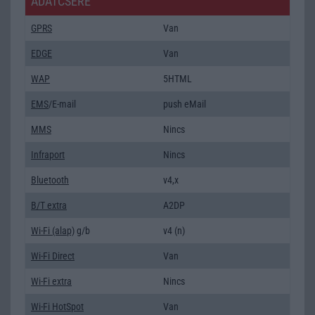
ADATCSERE
GPRS
Van
EDGE
Van
WAP
5HTML
EMS
/E-mail
push eMail
MMS
Nincs
Infraport
Nincs
Bluetooth
v4,x
B/T extra
A2DP
Wi-Fi (alap)
g/b
v4 (n)
Wi-Fi Direct
Van
Wi-Fi extra
Nincs
Wi-Fi HotSpot
Van