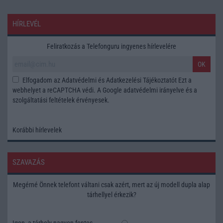
HÍRLEVÉL
Feliratkozás a Telefonguru ingyenes hírlevelére
OK
Elfogadom az
Adatvédelmi és Adatkezelési Tájékoztatót
Ezt a
webhelyet a reCAPTCHA védi. A Google
adatvédelmi irányelve
és a
szolgáltatási feltételek
érvényesek.
Korábbi hírlevelek
SZAVAZÁS
Megérné Önnek telefont váltani csak azért, mert az új modell dupla alap
tárhellyel érkezik?
Igen, a tárhely nagyon fontos