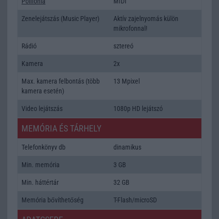
Polifonia
MIDI
Zenelejátszás (Music Player)
Aktív zajelnyomás külön
mikrofonnal!
Rádió
sztereó
Kamera
2x
Max. kamera felbontás (több
13 Mpixel
kamera esetén)
Video lejátszás
1080p HD lejátszó
MEMÓRIA ÉS TÁRHELY
Telefonkönyv db
dinamikus
Min. memória
3 GB
Min. háttértár
32 GB
Memória bővíthetőség
T-Flash/microSD