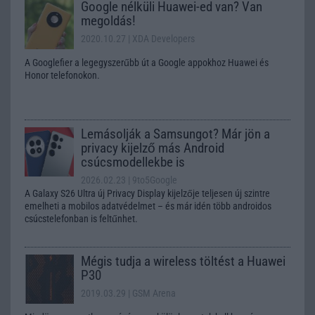
Google nélküli Huawei-ed van? Van
megoldás!
2020.10.27
| XDA Developers
A Googlefier a legegyszerűbb út a Google appokhoz Huawei és
Honor telefonokon.
Lemásolják a Samsungot? Már jön a
privacy kijelző más Android
csúcsmodellekbe is
2026.02.23
| 9to5Google
A Galaxy S26 Ultra új Privacy Display kijelzője teljesen új szintre
emelheti a mobilos adatvédelmet – és már idén több androidos
csúcstelefonban is feltűnhet.
Mégis tudja a wireless töltést a Huawei
P30
2019.03.29
| GSM Arena