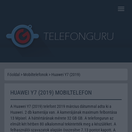
Toggle
naviga
Főoldal
>
Mobiltelefonok
>
Huawei Y7 (2019)
HUAWEI Y7 (2019) MOBILTELEFON
A Huawei Y7 (2019) telefont 2019 március dátummal adta ki a
Huawei. 2 db kamerája van. A kamerájának maximum felbontása
13 Mpixel. A háttértárának mérete 32 GB GB. A telefongurun az
elmúlt két hétben 80 alkalommal tekintették meg a készüléket. A
felhasználói szavazatok alapján összesítve 7.13 pontot kapott. A