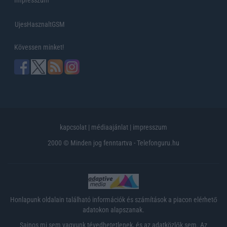
UjesHasznaltGSM
Kövessen minket!
kapcsolat
|
médiaajánlat
|
impresszum
2000 © Minden jog fenntartva - Telefonguru.hu
Honlapunk oldalain található információk és számítások a piacon elérhető
adatokon alapszanak.
Sajnos mi sem vagyunk tévedhetetlenek, és az adatközlők sem. Az