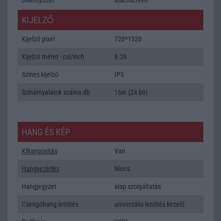
KIJELZŐ
Kijelző pixel
720*1520
Kijelző méret - col/inch
6.26
Színes kijelző
IPS
Színárnyalatok száma db
16m (24 bit)
HANG ÉS KÉP
Kihangositás
Van
Hangvezérlés
Nincs
Hangjegyzet
alap szolgáltatás
Csengőhang letöltés
univerzális letöltés kezelõ