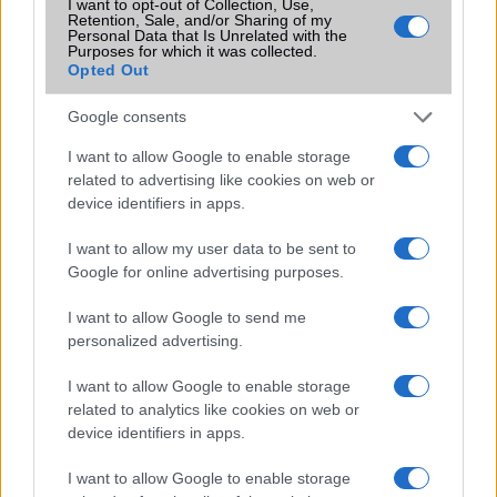
I want to opt-out of Collection, Use,
Retention, Sale, and/or Sharing of my
Flight mode
Van
Personal Data that Is Unrelated with the
Purposes for which it was collected.
Terület
Globális
Opted Out
Funkciók
Aurora Blue, Midnight Black,
Google consents
Coral Red
I want to allow Google to enable storage
Brand
2019
related to advertising like cookies on web or
device identifiers in apps.
Védelem
Nincs
Limited Edition
Nincs
I want to allow my user data to be sent to
Google for online advertising purposes.
SAR
Nincs publikus adat!
N/A = Nincs adat. Legutóbbi frissítés: 2026-07-13 19:00:00
I want to allow Google to send me
personalized advertising.
I want to allow Google to enable storage
related to analytics like cookies on web or
device identifiers in apps.
I want to allow Google to enable storage
Új és Használt GSM kiemelt ajánlatok