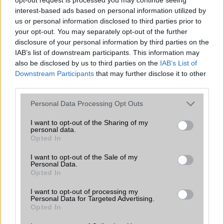
Java
Nincs
interest-based ads based on personal information utilized by
us or personal information disclosed to third parties prior to
Flash
/
Ujjlenyomat olvasó
Fingerprint sensor
your opt-out. You may separately opt-out of the further
SNS integráció
alap szolgáltatás
disclosure of your personal information by third parties on the
IAB’s list of downstream participants. This information may
Organizer
alap szolgáltatás
also be disclosed by us to third parties on the
IAB’s List of
Downstream Participants
that may further disclose it to other
T9 szótár
alkalmazás független szótár
third parties.
Office alkalmazások
DV = Document viewer (Word,
Please note that this website/app uses one or more Google
Personal Data Processing Opt Outs
Excel, PowerPoint, PDF)
services and may gather and store information including but
not limited to your visit or usage behaviour. You may click to
I want to opt-out of the Sharing of my
Iránytũ
ecompass
personal data.
grant or deny consent to Google and its third-party tags to
Opted In
Extrák
Nincs
use your data for below specified purposes in below Google
consent section.
I want to opt-out of the Sale of my
EGYÉB
Personal Data.
Opted In
Vibra jelzés
Van
I want to opt-out of processing my
SIM típus
Personal Data for Targeted Advertising.
nanoSIM
Opted In
SIM-ek száma
2