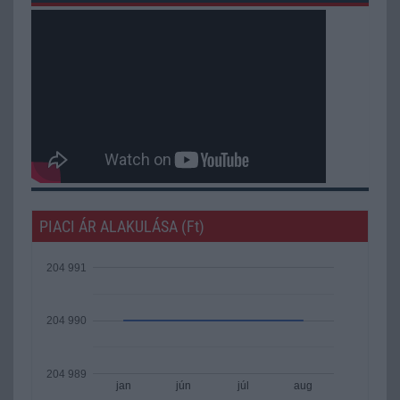
PIACI ÁR ALAKULÁSA (Ft)
204 991
204 990
204 989
jan
jún
júl
aug