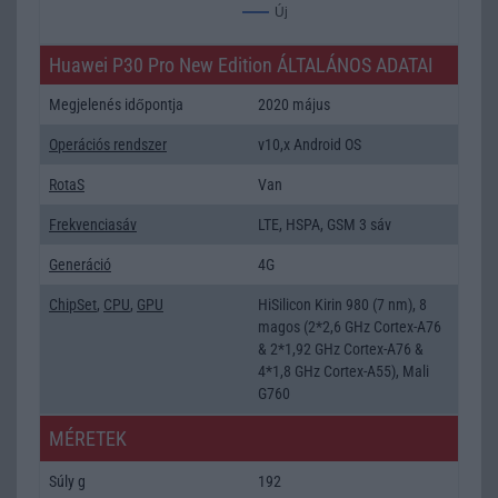
Új
Huawei P30 Pro New Edition ÁLTALÁNOS ADATAI
Megjelenés időpontja
2020 május
Operációs rendszer
v10,x Android OS
RotaS
Van
Frekvenciasáv
LTE, HSPA, GSM 3 sáv
Generáció
4G
ChipSet
,
CPU
,
GPU
HiSilicon Kirin 980 (7 nm), 8
magos (2*2,6 GHz Cortex-A76
& 2*1,92 GHz Cortex-A76 &
4*1,8 GHz Cortex-A55), Mali
G760
MÉRETEK
Súly g
192