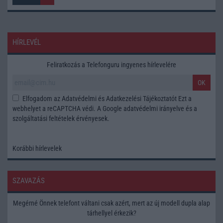
HÍRLEVÉL
Feliratkozás a Telefonguru ingyenes hírlevelére
OK
Elfogadom az
Adatvédelmi és Adatkezelési Tájékoztatót
Ezt a
webhelyet a reCAPTCHA védi. A Google
adatvédelmi irányelve
és a
szolgáltatási feltételek
érvényesek.
Korábbi hírlevelek
SZAVAZÁS
Megérné Önnek telefont váltani csak azért, mert az új modell dupla alap
tárhellyel érkezik?