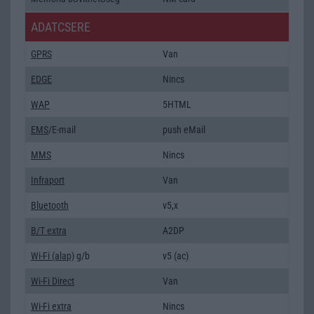
ADATCSERE
GPRS
Van
EDGE
Nincs
WAP
5HTML
EMS
/E-mail
push eMail
MMS
Nincs
Infraport
Van
Bluetooth
v5,x
B/T extra
A2DP
Wi-Fi (alap)
g/b
v5 (ac)
Wi-Fi Direct
Van
Wi-Fi extra
Nincs