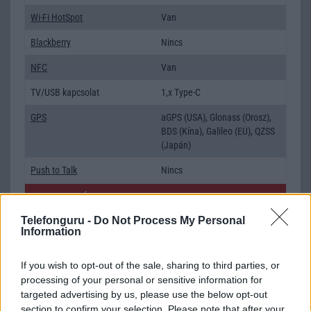
Wi-Fi HotSpot
Van
Blackberry
Nincs
NFC
Van
TV/USB kapcsolat
1,x Type-C
GPS
aGPS (USA), Glonass (Orosz),
BDS (Kína), Galileo (EU), QZSS
(Japán)
Push to Talk
Nincs
AKKUMULÁTOR
Telefonguru -
Do Not Process My Personal
Típus
Li-Polimer
Information
Készenléti idő h /
Az akkumulátor nem vehetõ ki!
Cserélhetőség
If you wish to opt-out of the sale, sharing to third parties, or
processing of your personal or sensitive information for
Beszélgetési idő h /
Gyorstöltésre alkalmas
targeted advertising by us, please use the below opt-out
Gyorstöltés
section to confirm your selection. Please note that after your