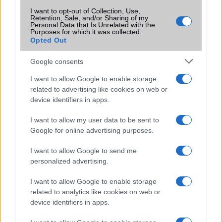
SIM-ek száma
2
I want to opt-out of Collection, Use,
Retention, Sale, and/or Sharing of my
Personal Data that Is Unrelated with the
Flight mode
Van
Purposes for which it was collected.
Opted Out
Terület
Globális
Google consents
Funkciók
HDR10
I want to allow Google to enable storage
Brand
Pro - emelt szintû és
related to advertising like cookies on web or
felszereltségû változat!
device identifiers in apps.
Védelem
IP68
I want to allow my user data to be sent to
Limited Edition
Nincs
Google for online advertising purposes.
SAR
Nincs publikus adat!
I want to allow Google to send me
N/A = Nincs adat. Legutóbbi frissítés: 2026-07-13 19:00:00
personalized advertising.
I want to allow Google to enable storage
related to analytics like cookies on web or
device identifiers in apps.