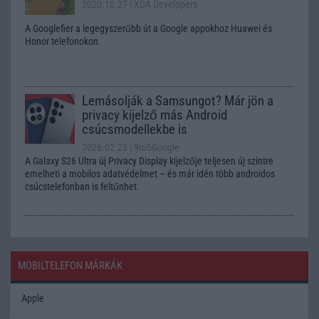
2020.10.27
| XDA Developers
A Googlefier a legegyszerűbb út a Google appokhoz Huawei és
Honor telefonokon.
Lemásolják a Samsungot? Már jön a
privacy kijelző más Android
csúcsmodellekbe is
2026.02.23
| 9to5Google
A Galaxy S26 Ultra új Privacy Display kijelzője teljesen új szintre
emelheti a mobilos adatvédelmet – és már idén több androidos
csúcstelefonban is feltűnhet.
MOBILTELEFON MÁRKÁK
Apple