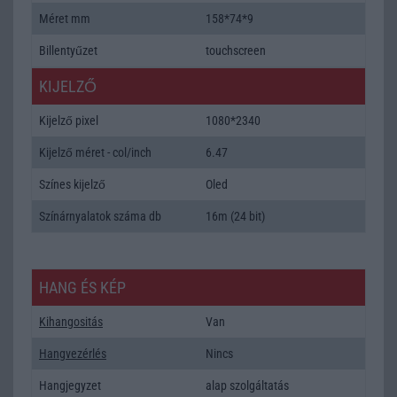
Méret mm
158*74*9
Billentyűzet
touchscreen
KIJELZŐ
Kijelző pixel
1080*2340
Kijelző méret - col/inch
6.47
Színes kijelző
Oled
Színárnyalatok száma db
16m (24 bit)
HANG ÉS KÉP
Kihangositás
Van
Hangvezérlés
Nincs
Hangjegyzet
alap szolgáltatás