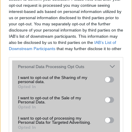
opt-out request is processed you may continue seeing
ALKALMAZÁSOK ÉS ÉRZÉKELŐK
interest-based ads based on personal information utilized by
us or personal information disclosed to third parties prior to
Java
Nincs
your opt-out. You may separately opt-out of the further
disclosure of your personal information by third parties on the
Flash
/
Ujjlenyomat olvasó
Fingerprint sensor
IAB’s list of downstream participants. This information may
SNS integráció
alap szolgáltatás
also be disclosed by us to third parties on the
IAB’s List of
Downstream Participants
that may further disclose it to other
Organizer
alap szolgáltatás
third parties.
T9 szótár
alkalmazás független szótár
Please note that this website/app uses one or more Google
Personal Data Processing Opt Outs
services and may gather and store information including but
Office alkalmazások
alap szolgáltatás
not limited to your visit or usage behaviour. You may click to
I want to opt-out of the Sharing of my
personal data.
Iránytũ
ecompass
grant or deny consent to Google and its third-party tags to
Opted In
use your data for below specified purposes in below Google
Extrák
32-bit/384kHz audio
consent section.
I want to opt-out of the Sale of my
Personal Data.
EGYÉB
Opted In
Vibra jelzés
alap szolgáltatás
I want to opt-out of processing my
Personal Data for Targeted Advertising.
Opted In
SIM típus
nanoSIM