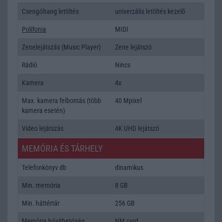
Csengőhang letöltés
univerzális letöltés kezelõ
Polifonia
MIDI
Zenelejátszás (Music Player)
Zene lejátszó
Rádió
Nincs
Kamera
4x
Max. kamera felbontás (több
40 Mpixel
kamera esetén)
Video lejátszás
4K UHD lejátszó
MEMÓRIA ÉS TÁRHELY
Telefonkönyv db
dinamikus
Min. memória
8 GB
Min. háttértár
256 GB
Memória bővíthetőség
NM card