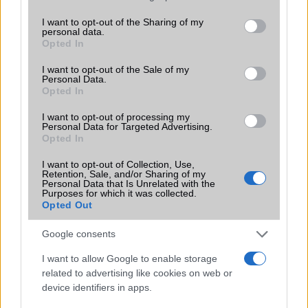
services and may gather and store information including but
SIM-ek száma
2
not limited to your visit or usage behaviour. You may click to
I want to opt-out of the Sharing of my
personal data.
grant or deny consent to Google and its third-party tags to
Flight mode
Opted In
Van
use your data for below specified purposes in below Google
consent section.
Terület
Globális
I want to opt-out of the Sale of my
Personal Data.
Opted In
Funkciók
DCI-P3, HDR10
I want to opt-out of processing my
Brand
2019
Personal Data for Targeted Advertising.
Opted In
Védelem
IP68
I want to opt-out of Collection, Use,
Limited Edition
Porsche Design
Retention, Sale, and/or Sharing of my
Personal Data that Is Unrelated with the
SAR
Nincs publikus adat!
Purposes for which it was collected.
Opted Out
N/A = Nincs adat. Legutóbbi frissítés: 2026-07-13 19:00:00
Google consents
I want to allow Google to enable storage
related to advertising like cookies on web or
device identifiers in apps.