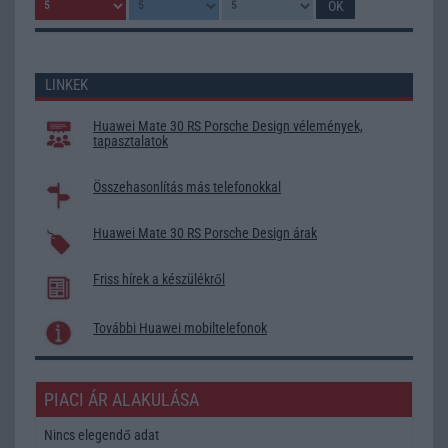
LINKEK
Huawei Mate 30 RS Porsche Design vélemények,
tapasztalatok
Összehasonlítás más telefonokkal
Huawei Mate 30 RS Porsche Design árak
Friss hírek a készülékről
További Huawei mobiltelefonok
PIACI ÁR ALAKULÁSA
Nincs elegendő adat