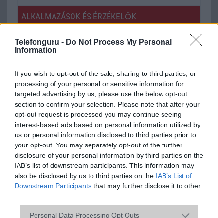
ALKALMAZÁSOK ÉS ÉRZÉKELŐK
Java
Nincs
Telefonguru -
Do Not Process My Personal
Information
Flash
/
Ujjlenyomat olvasó
Fingerprint sensor
SNS integráció
alap szolgáltatás
If you wish to opt-out of the sale, sharing to third parties, or
processing of your personal or sensitive information for
Organizer
alap szolgáltatás
targeted advertising by us, please use the below opt-out
section to confirm your selection. Please note that after your
T9 szótár
alkalmazás független szótár
opt-out request is processed you may continue seeing
Office alkalmazások
alap szolgáltatás
interest-based ads based on personal information utilized by
us or personal information disclosed to third parties prior to
Iránytũ
ecompass
your opt-out. You may separately opt-out of the further
disclosure of your personal information by third parties on the
Extrák
32-bit/384kHz audio
IAB’s list of downstream participants. This information may
also be disclosed by us to third parties on the
IAB’s List of
EGYÉB
Downstream Participants
that may further disclose it to other
third parties.
Vibra jelzés
alap szolgáltatás
Please note that this website/app uses one or more Google
SIM típus
nanoSIM
Personal Data Processing Opt Outs