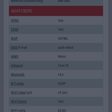
Memória bővíthetőség
NM card
ADATCSERE
GPRS
Van
EDGE
Van
WAP
5HTML
EMS
/E-mail
push eMail
MMS
Nincs
Infraport
Face ID
Bluetooth
v5,x
B/T extra
A2DP
Wi-Fi (alap)
g/b
v5 (ac)
Wi-Fi Direct
Van
Wi-Fi extra
DLNA