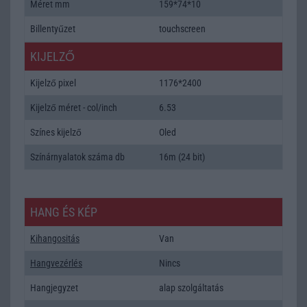
Méret mm
159*74*10
Billentyűzet
touchscreen
KIJELZŐ
Kijelző pixel
1176*2400
Kijelző méret - col/inch
6.53
Színes kijelző
Oled
Színárnyalatok száma db
16m (24 bit)
HANG ÉS KÉP
Kihangositás
Van
Hangvezérlés
Nincs
Hangjegyzet
alap szolgáltatás