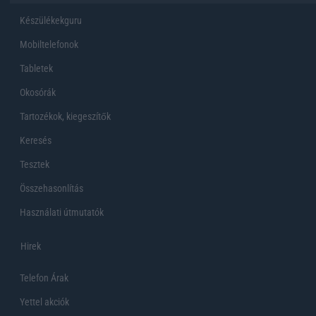
Készülékekguru
Mobiltelefonok
Tabletek
Okosórák
Tartozékok, kiegeszítők
Keresés
Tesztek
Összehasonlítás
Használati útmutatók
Hirek
Telefon Árak
Yettel akciók