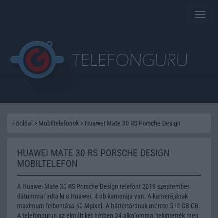
Toggle
naviga
Főoldal
>
Mobiltelefonok
>
Huawei Mate 30 RS Porsche Design
HUAWEI MATE 30 RS PORSCHE DESIGN
MOBILTELEFON
A Huawei Mate 30 RS Porsche Design telefont 2019 szeptember
dátummal adta ki a Huawei. 4 db kamerája van. A kamerájának
maximum felbontása 40 Mpixel. A háttértárának mérete 512 GB GB.
A telefongurun az elmúlt két hétben 24 alkalommal tekintették meg