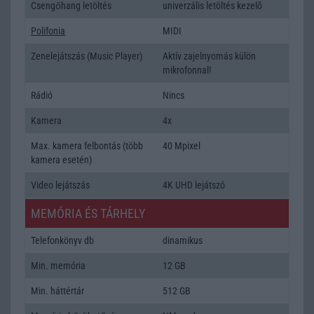
Csengőhang letöltés
univerzális letöltés kezelõ
Polifonia
MIDI
Zenelejátszás (Music Player)
Aktív zajelnyomás külön
mikrofonnal!
Rádió
Nincs
Kamera
4x
Max. kamera felbontás (több
40 Mpixel
kamera esetén)
Video lejátszás
4K UHD lejátszó
MEMÓRIA ÉS TÁRHELY
Telefonkönyv db
dinamikus
Min. memória
12 GB
Min. háttértár
512 GB