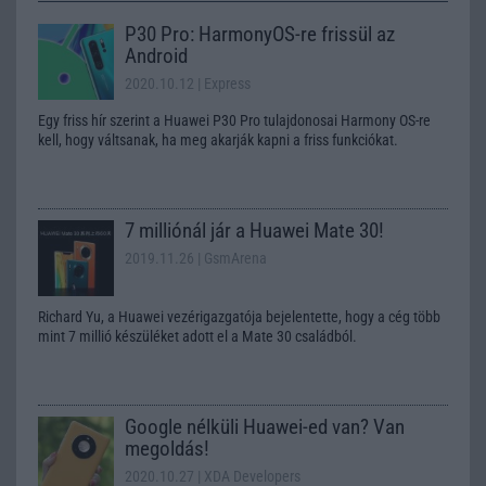
P30 Pro: HarmonyOS-re frissül az
Android
2020.10.12
| Express
Egy friss hír szerint a Huawei P30 Pro tulajdonosai Harmony OS-re
kell, hogy váltsanak, ha meg akarják kapni a friss funkciókat.
7 milliónál jár a Huawei Mate 30!
2019.11.26
| GsmArena
Richard Yu, a Huawei vezérigazgatója bejelentette, hogy a cég több
mint 7 millió készüléket adott el a Mate 30 családból.
Google nélküli Huawei-ed van? Van
megoldás!
2020.10.27
| XDA Developers