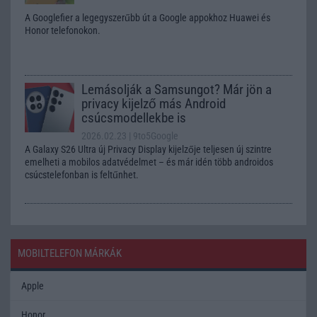
A Googlefier a legegyszerűbb út a Google appokhoz Huawei és
Honor telefonokon.
Lemásolják a Samsungot? Már jön a
privacy kijelző más Android
csúcsmodellekbe is
2026.02.23
| 9to5Google
A Galaxy S26 Ultra új Privacy Display kijelzője teljesen új szintre
emelheti a mobilos adatvédelmet – és már idén több androidos
csúcstelefonban is feltűnhet.
MOBILTELEFON MÁRKÁK
Apple
Honor