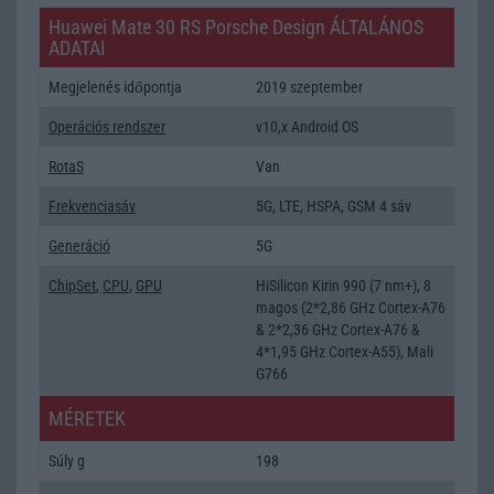
Huawei Mate 30 RS Porsche Design ÁLTALÁNOS
ADATAI
Megjelenés időpontja
2019 szeptember
Operációs rendszer
v10,x Android OS
RotaS
Van
Frekvenciasáv
5G, LTE, HSPA, GSM 4 sáv
Generáció
5G
ChipSet
,
CPU
,
GPU
HiSilicon Kirin 990 (7 nm+), 8
magos (2*2,86 GHz Cortex-A76
& 2*2,36 GHz Cortex-A76 &
4*1,95 GHz Cortex-A55), Mali
G766
MÉRETEK
Súly g
198