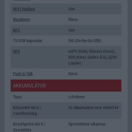
Wi-Fi HotSpot
Van
Blackberry
Nincs
NFC
Van
TV/USB kapcsolat
OtG (On-the-Go USB)
GPS
aGPS (USA), Glonass (Orosz),
BDS (Kína), Galileo (EU), QZSS
(Japán)
Push to Talk
Nincs
AKKUMULÁTOR
Típus
Li-Polimer
Készenléti idő h /
Az akkumulátor nem vehetõ ki!
Cserélhetőség
Beszélgetési idő h /
Gyorstöltésre alkalmas
Gyorstöltés