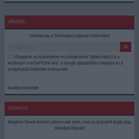
HÍRLEVÉL
Feliratkozás a Telefonguru ingyenes hírlevelére
OK
Elfogadom az
Adatvédelmi és Adatkezelési Tájékoztatót
Ezt a
webhelyet a reCAPTCHA védi. A Google
adatvédelmi irányelve
és a
szolgáltatási feltételek
érvényesek.
Korábbi hírlevelek
SZAVAZÁS
Megérné Önnek telefont váltani csak azért, mert az új modell dupla alap
tárhellyel érkezik?