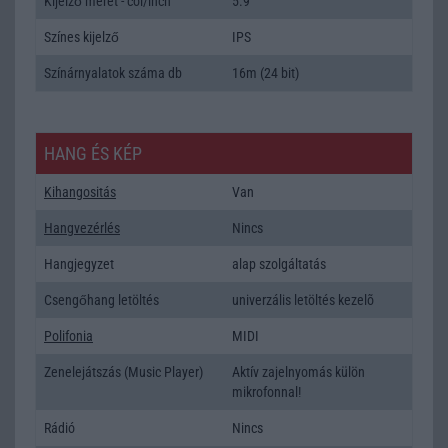
Kijelző méret - col/inch
5.9
Színes kijelző
IPS
Színárnyalatok száma db
16m (24 bit)
HANG ÉS KÉP
Kihangositás
Van
Hangvezérlés
Nincs
Hangjegyzet
alap szolgáltatás
Csengőhang letöltés
univerzális letöltés kezelõ
Polifonia
MIDI
Zenelejátszás (Music Player)
Aktív zajelnyomás külön
mikrofonnal!
Rádió
Nincs