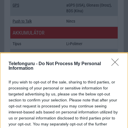
GPS
aGPS (USA), Glonass (Orosz),
BDS (Kína)
Push to Talk
Nincs
AKKUMULÁTOR
Típus
Li-Polimer
Készenléti idő h /
Az akkumulátor nem vehetõ ki!
Cserélhetőség
Telefonguru -
Do Not Process My Personal
Information
Beszélgetési idő h /
Gyorstöltésre alkalmas
Gyorstöltés
If you wish to opt-out of the sale, sharing to third parties, or
ALKALMAZÁSOK ÉS ÉRZÉKELŐK
processing of your personal or sensitive information for
targeted advertising by us, please use the below opt-out
Java
Nincs
section to confirm your selection. Please note that after your
opt-out request is processed you may continue seeing
Flash
/
Ujjlenyomat olvasó
Fingerprint sensor
interest-based ads based on personal information utilized by
us or personal information disclosed to third parties prior to
SNS integráció
alap szolgáltatás
your opt-out. You may separately opt-out of the further