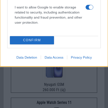
I want to allow Google to enable storage
related to security, including authentication
functionality and fraud prevention, and other
Nelly GSM
user protection.
245.000 Ft (használt)
Apple iPhone 16
CONFIRM
Data Deletion
Data Access
Privacy Policy
Nyugati GSM
260.000 Ft (új)
Apple Watch Series 11