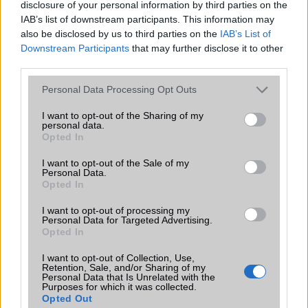
Organizer
alap szolgáltatás
disclosure of your personal information by third parties on the
IAB’s list of downstream participants. This information may
T9 szótár
alkalmazás független szótár
also be disclosed by us to third parties on the
IAB’s List of
Downstream Participants
that may further disclose it to other
Office alkalmazások
de = Document viewer & editor
third parties.
Iránytũ
ecompass
Please note that this website/app uses one or more Google
Personal Data Processing Opt Outs
services and may gather and store information including but
Extrák
32-bit/384kHz audio
not limited to your visit or usage behaviour. You may click to
I want to opt-out of the Sharing of my
personal data.
EGYÉB
grant or deny consent to Google and its third-party tags to
Opted In
use your data for below specified purposes in below Google
Vibra jelzés
Van
consent section.
I want to opt-out of the Sale of my
Personal Data.
SIM típus
nanoSIM
Opted In
SIM-ek száma
2
I want to opt-out of processing my
Personal Data for Targeted Advertising.
Flight mode
Van
Opted In
Terület
Globális
I want to opt-out of Collection, Use,
Retention, Sale, and/or Sharing of my
Personal Data that Is Unrelated with the
Funkciók
HDR10
Purposes for which it was collected.
Opted Out
Brand
Nincs