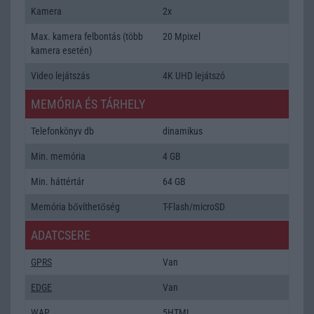
Kamera
2x
Max. kamera felbontás (több
20 Mpixel
kamera esetén)
Video lejátszás
4K UHD lejátszó
MEMÓRIA ÉS TÁRHELY
Telefonkönyv db
dinamikus
Min. memória
4 GB
Min. háttértár
64 GB
Memória bővíthetőség
T-Flash/microSD
ADATCSERE
GPRS
Van
EDGE
Van
WAP
5HTML