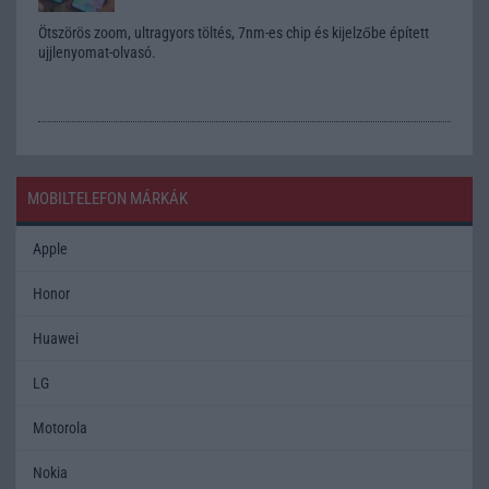
Ötszörös zoom, ultragyors töltés, 7nm-es chip és kijelzőbe épített
ujjlenyomat-olvasó.
MOBILTELEFON MÁRKÁK
Apple
Honor
Huawei
LG
Motorola
Nokia