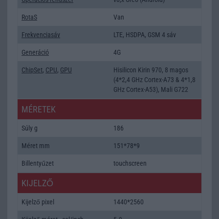
RotaS
Van
Frekvenciasáv
LTE, HSDPA, GSM 4 sáv
Generáció
4G
ChipSet
,
CPU
,
GPU
Hisilicon Kirin 970, 8 magos
(4*2,4 GHz Cortex-A73 & 4*1,8
GHz Cortex-A53), Mali G722
MÉRETEK
Súly g
186
Méret mm
151*78*9
Billentyűzet
touchscreen
KIJELZŐ
Kijelző pixel
1440*2560