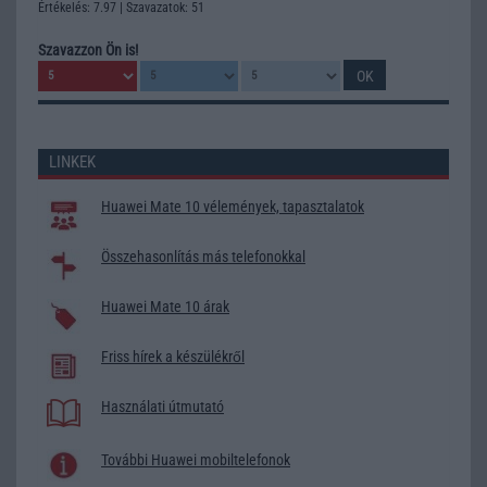
Értékelés: 7.97 | Szavazatok: 51
Szavazzon Ön is!
LINKEK
Huawei Mate 10 vélemények, tapasztalatok
Összehasonlítás más telefonokkal
Huawei Mate 10 árak
Friss hírek a készülékről
Használati útmutató
További Huawei mobiltelefonok