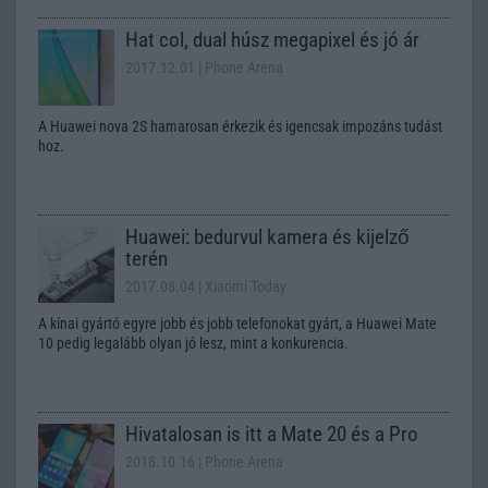
Hat col, dual húsz megapixel és jó ár
2017.12.01
| Phone Arena
A Huawei nova 2S hamarosan érkezik és igencsak impozáns tudást
hoz.
Huawei: bedurvul kamera és kijelző
terén
2017.08.04
| Xiaomi Today
A kínai gyártó egyre jobb és jobb telefonokat gyárt, a Huawei Mate
10 pedig legalább olyan jó lesz, mint a konkurencia.
Hivatalosan is itt a Mate 20 és a Pro
2018.10.16
| Phone Arena