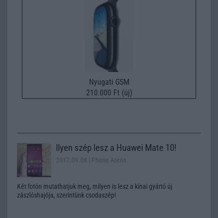
Nyugati GSM
210.000 Ft (új)
llyen szép lesz a Huawei Mate 10!
2017.09.08
| Phone Arena
Két fotón mutathatjuk meg, milyen is lesz a kínai gyártó új
zászlóshajója, szerintünk csodaszép!