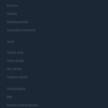
Keresés
Tesztek
Összehasonlítás
Használati útmutatók
Hirek
Telefon Árak
Yettel akciók
One akciók
Telekom akciók
Tanácsdóguru
Wiki
Internet sebességmérő