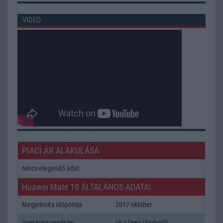
VIDEO
PIACI ÁR ALAKULÁSA
Nincs elegendő adat
Huawei Mate 10 ÁLTALÁNOS ADATAI
Megjelenés időpontja
2017 október
Operációs rendszer
v8,x Oreo (Android)