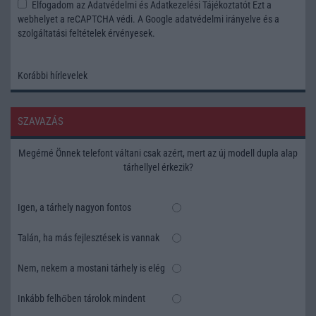
Elfogadom az
Adatvédelmi és Adatkezelési Tájékoztatót
Ezt a
webhelyet a reCAPTCHA védi. A Google
adatvédelmi irányelve
és a
szolgáltatási feltételek
érvényesek.
Korábbi hírlevelek
SZAVAZÁS
Megérné Önnek telefont váltani csak azért, mert az új modell dupla alap
tárhellyel érkezik?
Igen, a tárhely nagyon fontos
Talán, ha más fejlesztések is vannak
Nem, nekem a mostani tárhely is elég
Inkább felhőben tárolok mindent