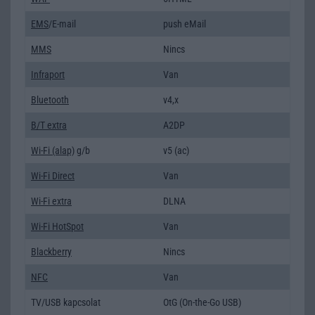
EMS
/E-mail
push eMail
MMS
Nincs
Infraport
Van
Bluetooth
v4,x
B/T extra
A2DP
Wi-Fi (alap)
g/b
v5 (ac)
Wi-Fi Direct
Van
Wi-Fi extra
DLNA
Wi-Fi HotSpot
Van
Blackberry
Nincs
NFC
Van
TV/USB kapcsolat
OtG (On-the-Go USB)