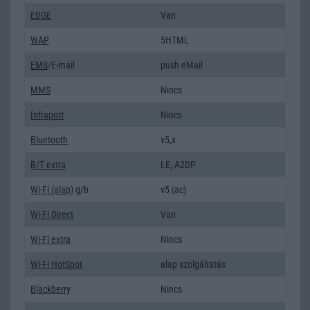
EDGE
Van
WAP
5HTML
EMS
/E-mail
push eMail
MMS
Nincs
Infraport
Nincs
Bluetooth
v5,x
B/T extra
LE, A2DP
Wi-Fi (alap)
g/b
v5 (ac)
Wi-Fi Direct
Van
Wi-Fi extra
Nincs
Wi-Fi HotSpot
alap szolgáltatás
Blackberry
Nincs