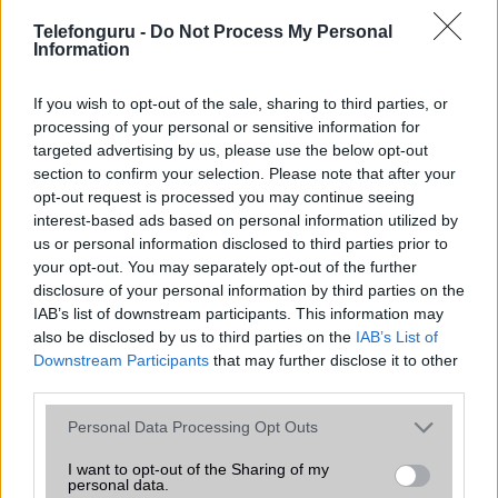
Telefonguru -
SNS integráció
Do Not Process My Personal
alap szolgáltatás
Information
Organizer
alap szolgáltatás
If you wish to opt-out of the sale, sharing to third parties, or
T9 szótár
alkalmazás független szótár
processing of your personal or sensitive information for
targeted advertising by us, please use the below opt-out
Office alkalmazások
alap szolgáltatás
section to confirm your selection. Please note that after your
Iránytũ
ecompass
opt-out request is processed you may continue seeing
interest-based ads based on personal information utilized by
Extrák
Nincs
us or personal information disclosed to third parties prior to
your opt-out. You may separately opt-out of the further
EGYÉB
disclosure of your personal information by third parties on the
IAB’s list of downstream participants. This information may
Vibra jelzés
alap szolgáltatás
also be disclosed by us to third parties on the
IAB’s List of
SIM típus
nanoSIM
Downstream Participants
that may further disclose it to other
third parties.
SIM-ek száma
2
Please note that this website/app uses one or more Google
Personal Data Processing Opt Outs
Flight mode
Van
services and may gather and store information including but
not limited to your visit or usage behaviour. You may click to
I want to opt-out of the Sharing of my
Terület
Globális
personal data.
grant or deny consent to Google and its third-party tags to