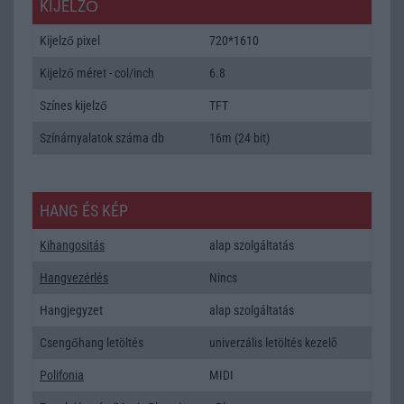
KIJELZŐ
Kijelző pixel
720*1610
Kijelző méret - col/inch
6.8
Színes kijelző
TFT
Színárnyalatok száma db
16m (24 bit)
HANG ÉS KÉP
Kihangositás
alap szolgáltatás
Hangvezérlés
Nincs
Hangjegyzet
alap szolgáltatás
Csengőhang letöltés
univerzális letöltés kezelõ
Polifonia
MIDI