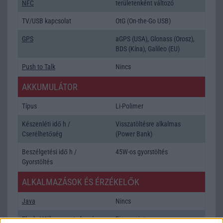
NFC
területenként változó
TV/USB kapcsolat
OtG (On-the-Go USB)
GPS
aGPS (USA), Glonass (Orosz),
BDS (Kína), Galileo (EU)
Push to Talk
Nincs
AKKUMULÁTOR
Típus
Li-Polimer
Készenléti idő h /
Visszatöltésre alkalmas
Cserélhetőség
(Power Bank)
Beszélgetési idő h /
45W-os gyorstöltés
Gyorstöltés
ALKALMAZÁSOK ÉS ÉRZÉKELŐK
Java
Nincs
Flash
/
Ujjlenyomat olvasó
Fingerprint sensor