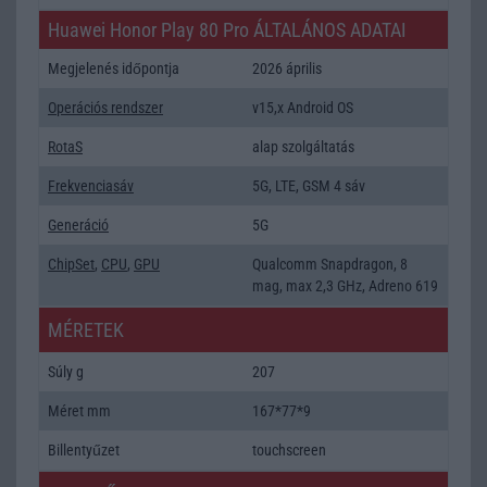
Huawei Honor Play 80 Pro ÁLTALÁNOS ADATAI
Megjelenés időpontja
2026 április
Operációs rendszer
v15,x Android OS
RotaS
alap szolgáltatás
Frekvenciasáv
5G, LTE, GSM 4 sáv
Generáció
5G
ChipSet
,
CPU
,
GPU
Qualcomm Snapdragon, 8
mag, max 2,3 GHz, Adreno 619
MÉRETEK
Súly g
207
Méret mm
167*77*9
Billentyűzet
touchscreen