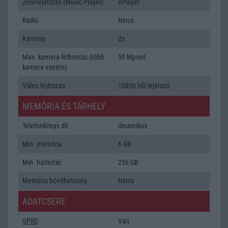
Zenelejátszás (Music Player)
ePlayer
Rádió
Nincs
Kamera
2x
Max. kamera felbontás (több
50 Mpixel
kamera esetén)
Video lejátszás
1080p HD lejátszó
MEMÓRIA ÉS TÁRHELY
Telefonkönyv db
dinamikus
Min. memória
6 GB
Min. háttértár
256 GB
Memória bővíthetőség
Nincs
ADATCSERE
GPRS
Van