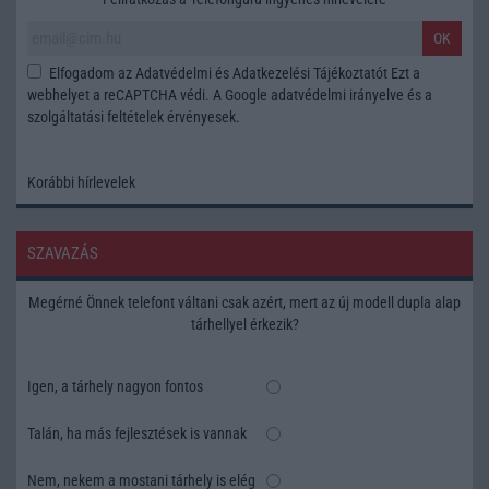
OK
Elfogadom az
Adatvédelmi és Adatkezelési Tájékoztatót
Ezt a
webhelyet a reCAPTCHA védi. A Google
adatvédelmi irányelve
és a
szolgáltatási feltételek
érvényesek.
Korábbi hírlevelek
SZAVAZÁS
Megérné Önnek telefont váltani csak azért, mert az új modell dupla alap
tárhellyel érkezik?
Igen, a tárhely nagyon fontos
Talán, ha más fejlesztések is vannak
Nem, nekem a mostani tárhely is elég