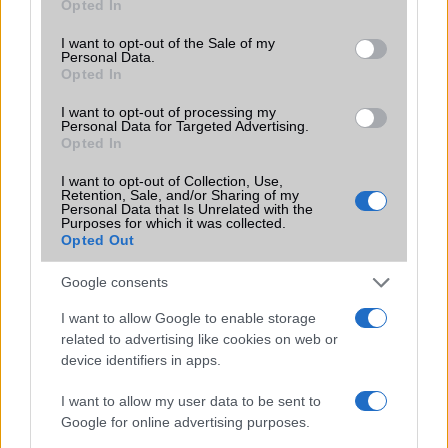
Opted In
use your data for below specified purposes in below Google
Funkciók
Nincs
consent section.
I want to opt-out of the Sale of my
Brand
Nincs
Personal Data.
Opted In
Védelem
Nincs
I want to opt-out of processing my
Personal Data for Targeted Advertising.
Limited Edition
Nincs
Opted In
SAR
Nincs publikus adat!
I want to opt-out of Collection, Use,
N/A = Nincs adat. Legutóbbi frissítés: 2026-07-13 19:00:00
Retention, Sale, and/or Sharing of my
Personal Data that Is Unrelated with the
Purposes for which it was collected.
Opted Out
Google consents
I want to allow Google to enable storage
related to advertising like cookies on web or
Új és Használt GSM kiemelt ajánlatok
device identifiers in apps.
Apple iPhone 16
I want to allow my user data to be sent to
Google for online advertising purposes.