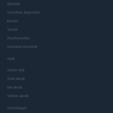
Okosórák
Tartozékok, kiegeszítők
Keresés
Tesztek
Összehasonlítás
Használati útmutatók
Hirek
Telefon Árak
Yettel akciók
One akciók
Telekom akciók
Tanácsdóguru