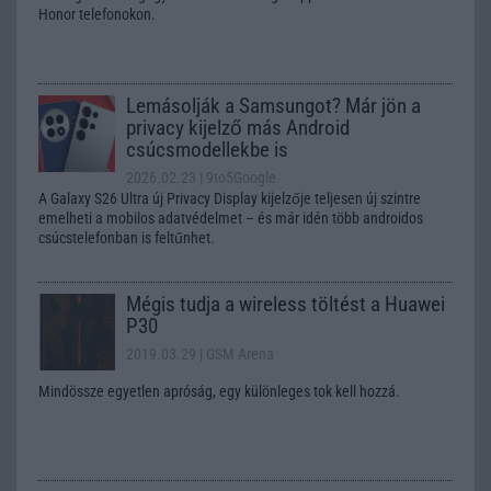
Honor telefonokon.
Lemásolják a Samsungot? Már jön a
privacy kijelző más Android
csúcsmodellekbe is
2026.02.23
| 9to5Google
A Galaxy S26 Ultra új Privacy Display kijelzője teljesen új szintre
emelheti a mobilos adatvédelmet – és már idén több androidos
csúcstelefonban is feltűnhet.
Mégis tudja a wireless töltést a Huawei
P30
2019.03.29
| GSM Arena
Mindössze egyetlen apróság, egy különleges tok kell hozzá.