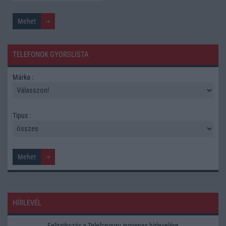
TELEFONOK GYORSLISTA
Márka :
Tipus :
HÍRLEVÉL
Feliratkozás a Telefonguru ingyenes hírlevelére