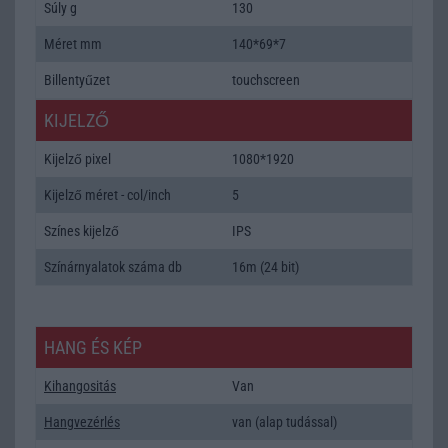
Súly g
130
Méret mm
140*69*7
Billentyűzet
touchscreen
KIJELZŐ
Kijelző pixel
1080*1920
Kijelző méret - col/inch
5
Színes kijelző
IPS
Színárnyalatok száma db
16m (24 bit)
HANG ÉS KÉP
Kihangositás
Van
Hangvezérlés
van (alap tudással)