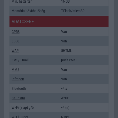
Min. háttértár
16 GB
Memória bővíthetőség
T-Flash/microSD
ADATCSERE
GPRS
Van
EDGE
Van
WAP
5HTML
EMS
/E-mail
push eMail
MMS
Van
Infraport
Van
Bluetooth
v4,x
B/T extra
A2DP
Wi-Fi (alap)
g/b
v4 (n)
Wi-Fi Direct
Nincs