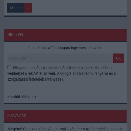
HÍRLEVÉL
Feliratkozás a Telefonguru ingyenes hírlevelére
OK
Elfogadom az
Adatvédelmi és Adatkezelési Tájékoztatót
Ezt a
webhelyet a reCAPTCHA védi. A Google
adatvédelmi irányelve
és a
szolgáltatási feltételek
érvényesek.
Korábbi hírlevelek
SZAVAZÁS
Megérné Önnek telefont váltani csak azért, mert az új modell dupla alap