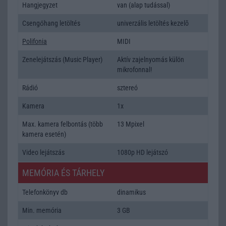
Hangjegyzet
van (alap tudással)
Csengőhang letöltés
univerzális letöltés kezelõ
Polifonia
MIDI
Zenelejátszás (Music Player)
Aktív zajelnyomás külön
mikrofonnal!
Rádió
sztereó
Kamera
1x
Max. kamera felbontás (több
13 Mpixel
kamera esetén)
Video lejátszás
1080p HD lejátszó
MEMÓRIA ÉS TÁRHELY
Telefonkönyv db
dinamikus
Min. memória
3 GB