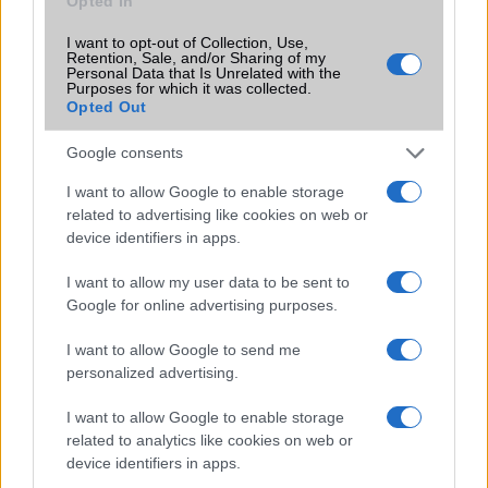
Opted In
SIM típus
microSIM
I want to opt-out of Collection, Use,
SIM-ek száma
2
Retention, Sale, and/or Sharing of my
Personal Data that Is Unrelated with the
Flight mode
Purposes for which it was collected.
Van
Opted Out
Terület
Globális
Google consents
Funkciók
Dolby Digital Plus audio
enhancement
I want to allow Google to enable storage
related to advertising like cookies on web or
Brand
Nincs
device identifiers in apps.
Védelem
Nincs
I want to allow my user data to be sent to
Google for online advertising purposes.
Limited Edition
Nincs
SAR
0,31
I want to allow Google to send me
personalized advertising.
N/A = Nincs adat. Legutóbbi frissítés: 2026-07-13 19:00:00
I want to allow Google to enable storage
related to analytics like cookies on web or
device identifiers in apps.