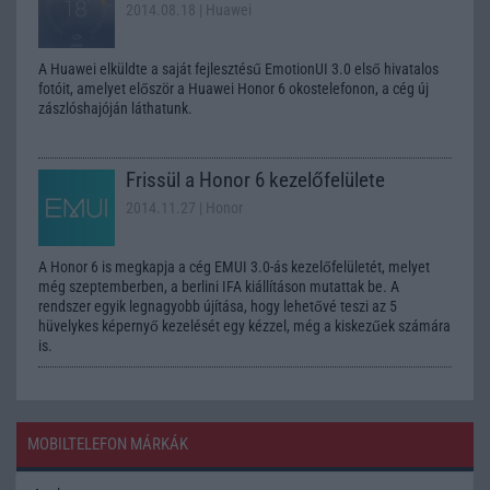
2014.08.18
| Huawei
A Huawei elküldte a saját fejlesztésű EmotionUI 3.0 első hivatalos
fotóit, amelyet először a Huawei Honor 6 okostelefonon, a cég új
zászlóshajóján láthatunk.
Frissül a Honor 6 kezelőfelülete
2014.11.27
| Honor
A Honor 6 is megkapja a cég EMUI 3.0-ás kezelőfelületét, melyet
még szeptemberben, a berlini IFA kiállításon mutattak be. A
rendszer egyik legnagyobb újítása, hogy lehetővé teszi az 5
hüvelykes képernyő kezelését egy kézzel, még a kiskezűek számára
is.
MOBILTELEFON MÁRKÁK