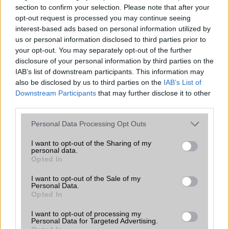
section to confirm your selection. Please note that after your
ALKALMAZÁSOK ÉS ÉRZÉKELŐK
opt-out request is processed you may continue seeing
interest-based ads based on personal information utilized by
Java
Nincs
us or personal information disclosed to third parties prior to
your opt-out. You may separately opt-out of the further
Flash
/
Ujjlenyomat olvasó
Nincs
disclosure of your personal information by third parties on the
IAB’s list of downstream participants. This information may
SNS integráció
van (alap tudással)
also be disclosed by us to third parties on the
IAB’s List of
Organizer
van (alap tudással)
Downstream Participants
that may further disclose it to other
third parties.
T9 szótár
Van
Please note that this website/app uses one or more Google
Personal Data Processing Opt Outs
Office alkalmazások
DV = Document viewer (Word,
services and may gather and store information including but
Excel, PowerPoint, PDF)
not limited to your visit or usage behaviour. You may click to
I want to opt-out of the Sharing of my
personal data.
grant or deny consent to Google and its third-party tags to
Iránytũ
ecompass
Opted In
use your data for below specified purposes in below Google
Extrák
Nincs
consent section.
I want to opt-out of the Sale of my
Personal Data.
EGYÉB
Opted In
I want to opt-out of processing my
Vibra jelzés
Van
Personal Data for Targeted Advertising.