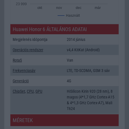
23 999
okt
nov
dec
már
Használt
Huawei Honor 6 ÁLTALÁNOS ADATAI
Megjelenés időpontja
2014 június
Operációs rendszer
v4,4 KitKat (Android)
RotaS
Van
Frekvenciasáv
LTE, TD-SCDMA, GSM 3 sáv
Generáció
4G
ChipSet
,
CPU
,
GPU
HiSilicon Kirin 920 (28 nm), 8
magos (4*1,7 GHz Cortex-A15
& 4*1,3 GHz Cortex-A7), Mali
T624
MÉRETEK