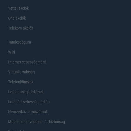
Yettel akciók
One akciók
Telekom akciók
Tanácsdóguru
Wiki
Internet sebességmérő
Virtuális valóság
Telefonkönyvek
Lefedettségi térképek
Letöltési sebesség térkép
Nemzetközi hívószámok
Mobiltelefon védelem és biztonság