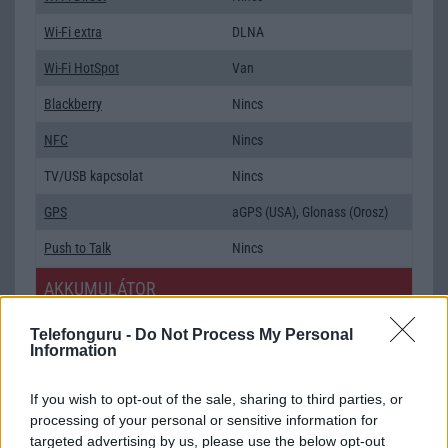
Wi-Fi extra
DLNA
Wi-Fi HotSpot
Van
Blackberry
Nincs
NFC
Nincs
TV/USB kapcsolat
Nincs
GPS
aGPS (USA), Glonass (Orosz)
Push to Talk
Nincs
AKKUMULÁTOR
Típus
Li-Polimer
Telefonguru -
Do Not Process My Personal
Information
Készenléti idő h /
Az akkumulátor nem vehetõ ki!
Cserélhetőség
If you wish to opt-out of the sale, sharing to third parties, or
Beszélgetési idő h /
5
processing of your personal or sensitive information for
Gyorstöltés
targeted advertising by us, please use the below opt-out