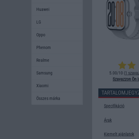
Huawei
LG
Oppo
Phenom
Realme
Samsung
5.00/10 (
1 szava
Szavazzon Ön i
Xiaomi
TARTALOMJEGY
Összes márka
Specifikáció
Árak
Kiemelt ajánlatok