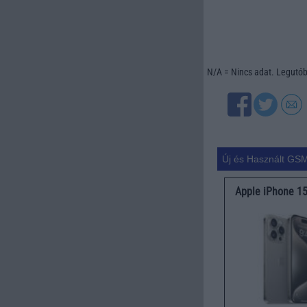
N/A = Nincs adat. Legutóbb
Új és Használt GSM
Apple iPhone 1