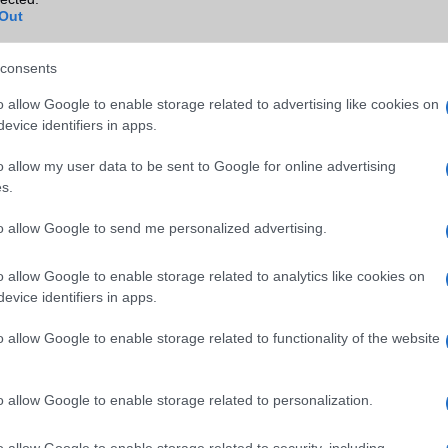
Out
GPS
nincs
Push to Talk
Nincs
consents
AKKUMULÁTOR
o allow Google to enable storage related to advertising like cookies on
evice identifiers in apps.
Típus
Li-Polimer
o allow my user data to be sent to Google for online advertising
Készenléti idő h /
Az akkumulátor nem vehetõ 
s.
Cserélhetőség
Beszélgetési idő h /
Nincs publikus adat!
to allow Google to send me personalized advertising.
Gyorstöltés
o allow Google to enable storage related to analytics like cookies on
ALKALMAZÁSOK ÉS ÉRZÉKELŐK
evice identifiers in apps.
Java
Nincs
o allow Google to enable storage related to functionality of the website
Flash
/
Ujjlenyomat olvasó
Nincs
SNS integráció
Nincs
o allow Google to enable storage related to personalization.
Organizer
Nincs
o allow Google to enable storage related to security, including