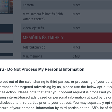
Kamera
Nincs
Max. kamera felbontás (több
Nincs
kamera esetén)
Video lejátszás
Nincs
MEMÓRIA ÉS TÁRHELY
Telefonkönyv db
Nincs
Min. memória
0 MB
Min. háttértár
Nincs
ru -
Do Not Process My Personal Information
Memória bővíthetőség
Nincs
k: 1
to opt-out of the sale, sharing to third parties, or processing of your per
ADATCSERE
formation for targeted advertising by us, please use the below opt-out s
r selection. Please note that after your opt-out request is processed y
GPRS
Nincs
eing interest-based ads based on personal information utilized by us or
disclosed to third parties prior to your opt-out. You may separately opt-
EDGE
Nincs
losure of your personal information by third parties on the IAB’s list of
WAP
Nincs