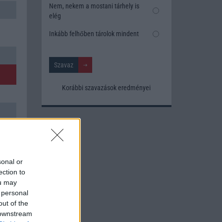
Nem, nekem a mostani tárhely is
elég
Inkább felhőben tárolok mindent
Korábbi szavazások eredményei
sonal or
ection to
ou may
 personal
out of the
 downstream