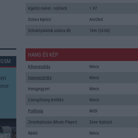
Kijelző méret - col/inch
1.97
Színes kijelző
AmOled
Színárnyalatok száma db
16m (24 bit)
HANG ÉS KÉP
TGSM
Kihangositás
Nincs
ért
Hangvezérlés
Nincs
onor
Hangjegyzet
Nincs
?
Csengőhang letöltés
Nincs
Polifonia
MIDI
Zenelejátszás (Music Player)
Zene lejátszó
Rádió
Nincs