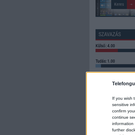
SZAVAZÁS
Külső: 4.00
Tudás: 1.00
Minőség: 10.00
Telefongu
Értékelés: 5.00 | Szavazato
If you wish 
Szavazzon Ön is!
sensitive in
confirm you
continue se
information 
further disc
LINKEK