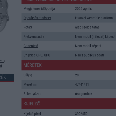
Megjelenés időpontja
2026 április
Operációs rendszer
Huawei wearable platform
RotaS
alap szolgáltatás
Frekvenciasáv
Nem mobil (hálózat) képes!
Generáció
Nem mobil képes!
ChipSet
,
CPU
,
GPU
Nincs publikus adat!
zat
)
MÉRETEK
s!
Súly g
28
ZÉK
Méret mm
47*41*11
Billentyűzet
óra gombok
KIJELZŐ
Kijelző pixel
390*450