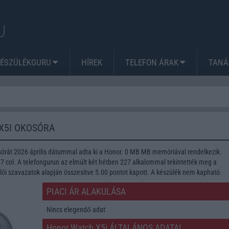
KÉSZÜLÉKGURU
HÍREK
TELEFON ÁRAK
TANÁ
X5I OKOSÓRA
órát 2026 április dátummal adta ki a Honor. 0 MB MB memóriával rendelkezik.
7 col. A telefongurun az elmúlt két hétben 227 alkalommal tekintették meg a
lói szavazatok alapján összesítve 5.00 pontot kapott. A készülék nem kapható.
PIACI ÁR ALAKULÁSA
Nincs elegendő adat
Honor Watch X5i ÁLTALÁNOS ADATAI