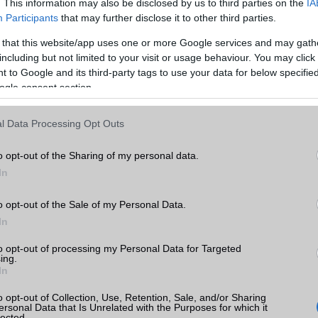
. This information may also be disclosed by us to third parties on the
IA
Participants
that may further disclose it to other third parties.
EMS
/E-mail
push eMail
 X5i
 that this website/app uses one or more Google services and may gath
MMS
Nincs
k
including but not limited to your visit or usage behaviour. You may click 
 to Google and its third-party tags to use your data for below specifi
Infraport
Nincs
tás
ogle consent section.
kkal
Bluetooth
v5,x
l Data Processing Opt Outs
 X5i
B/T extra
LE, A2DP
Wi-Fi (alap)
g/b
Nincs
o opt-out of the Sharing of my personal data.
In
Wi-Fi Direct
Nincs
Wi-Fi extra
Nincs
o opt-out of the Sale of my Personal Data.
or
In
Wi-Fi HotSpot
Nincs
to opt-out of processing my Personal Data for Targeted
Blackberry
Nincs
ing.
In
NFC
Nincs
o opt-out of Collection, Use, Retention, Sale, and/or Sharing
TV/USB kapcsolat
Nincs
ersonal Data that Is Unrelated with the Purposes for which it
lected.