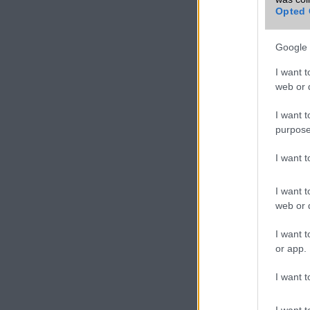
Opted 
Google 
I want t
web or d
I want t
purpose
I want 
I want t
web or d
I want t
or app.
I want t
I want t