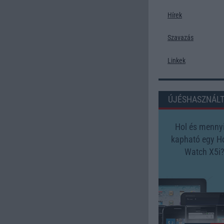
Hírek
Szavazás
Linkek
ÚJÉSHASZNÁL
Hol és mennyi
kapható egy H
Watch X5i