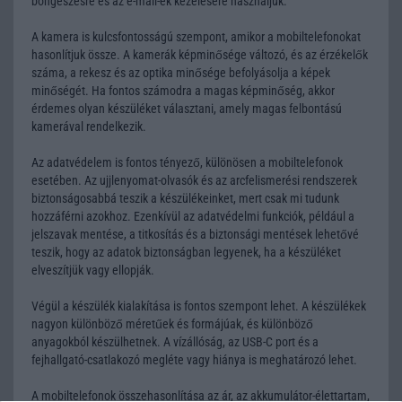
böngészésre és az e-mail-ek kezelésére használjuk.
A kamera is kulcsfontosságú szempont, amikor a mobiltelefonokat
hasonlítjuk össze. A kamerák képminősége változó, és az érzékelők
száma, a rekesz és az optika minősége befolyásolja a képek
minőségét. Ha fontos számodra a magas képminőség, akkor
érdemes olyan készüléket választani, amely magas felbontású
kamerával rendelkezik.
Az adatvédelem is fontos tényező, különösen a mobiltelefonok
esetében. Az ujjlenyomat-olvasók és az arcfelismerési rendszerek
biztonságosabbá teszik a készülékeinket, mert csak mi tudunk
hozzáférni azokhoz. Ezenkívül az adatvédelmi funkciók, például a
jelszavak mentése, a titkosítás és a biztonsági mentések lehetővé
teszik, hogy az adatok biztonságban legyenek, ha a készüléket
elveszítjük vagy ellopják.
Végül a készülék kialakítása is fontos szempont lehet. A készülékek
nagyon különböző méretűek és formájúak, és különböző
anyagokból készülhetnek. A vízállóság, az USB-C port és a
fejhallgató-csatlakozó megléte vagy hiánya is meghatározó lehet.
A mobiltelefonok összehasonlítása az ár, az akkumulátor-élettartam,