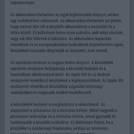
teljesítményét.
Az akkumulátor-élettartam az egyik legfontosabb tényező, amikor
egy mobiltelefont választunk. Az akkumulátor-élettartam azt jelenti,
hogy mennyi időt tölt a készülék akkumulátora a használat és a
töltés között. Ez különösen fontos azok számára, akik sokat utaznak,
vagy sok időt töltenek el útközben. Az akkumulátor-kapacitás
méretének és az energiatakarékos funkcióknak köszönhetően egyes
készülékek hosszabb ideig bírják az üzemidőt, mint mások.
Az operációs rendszer is nagyon fontos tényező. A készülékek
operációs rendszere befolyásolja a készülék funkcióit és a
használható alkalmazások körét. Az Apple iOS és az Android
rendszerrel rendelkező készülékek a legnépszerűbbek. Az Apple iOS
rendszerrel rendelkező készülékek szigorúbb biztonsági
szabályokkal és magasabb árakkal rendelkeznek.
A készülékek hardvere is meghatározó a választásnál. Az
alapvetően a processzor és a memória mérete. Minél nagyobb a
processzor sebessége és a memória mérete, annál gyorsabb és
hatékonyabb a készülék működése. Ez különösen fontos, ha a
készüléket a mindennapi feladatokra, például az internetes