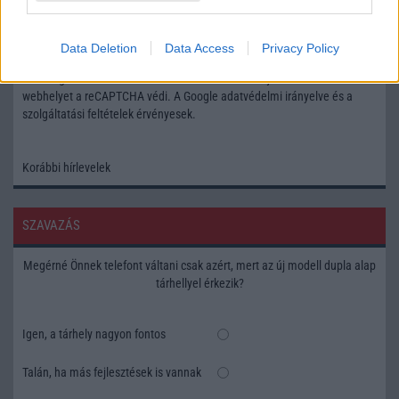
Feliratkozás a Telefonguru ingyenes hírlevelére
Data Deletion
Data Access
Privacy Policy
OK
Elfogadom az
Adatvédelmi és Adatkezelési Tájékoztatót
Ezt a
webhelyet a reCAPTCHA védi. A Google
adatvédelmi irányelve
és a
szolgáltatási feltételek
érvényesek.
Korábbi hírlevelek
SZAVAZÁS
Megérné Önnek telefont váltani csak azért, mert az új modell dupla alap
tárhellyel érkezik?
Igen, a tárhely nagyon fontos
Talán, ha más fejlesztések is vannak