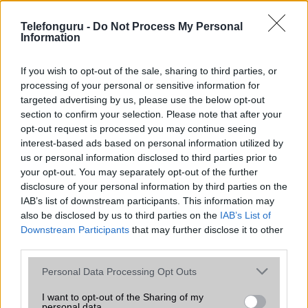
az operációs rendszer, a hardver, a kamera, az adatvédelem és a
kialakítás szempontjából döntő fontosságú lehet. Ezek a
Telefonguru -
Do Not Process My Personal
szempontok kritikusak ahhoz, hogy megtaláljuk azokat a
Information
mobiltelefonokat, amelyek megfelelnek az igényeinknek és
elvárásainknak.
If you wish to opt-out of the sale, sharing to third parties, or
processing of your personal or sensitive information for
Végül azt is fontos tudni, hogy a mobiltelefonok összehasonlítása
targeted advertising by us, please use the below opt-out
során minden felhasználó egyéni preferenciákkal rendelkezik, így a
section to confirm your selection. Please note that after your
választásuk eltérhet. Azonban azok, akik számára fontos a nagyobb
opt-out request is processed you may continue seeing
kijelző, hosszabb üzemidő, hatékony
interest-based ads based on personal information utilized by
us or personal information disclosed to third parties prior to
your opt-out. You may separately opt-out of the further
MOBILTELEFON MÁRKÁK
disclosure of your personal information by third parties on the
IAB’s list of downstream participants. This information may
Apple
also be disclosed by us to third parties on the
IAB’s List of
Downstream Participants
that may further disclose it to other
Honor
third parties.
Please note that this website/app uses one or more Google
Huawei
Personal Data Processing Opt Outs
services and may gather and store information including but
LG
not limited to your visit or usage behaviour. You may click to
I want to opt-out of the Sharing of my
personal data.