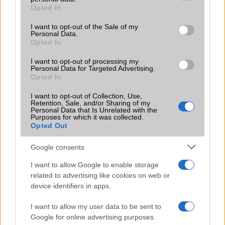
grant or deny consent to Google and its third-party tags to
Opted In
Motorola
use your data for below specified purposes in below Google
consent section.
I want to opt-out of the Sale of my
Nokia
Personal Data.
Opted In
Realme
I want to opt-out of processing my
Personal Data for Targeted Advertising.
Samsung
Opted In
Vivo
I want to opt-out of Collection, Use,
Retention, Sale, and/or Sharing of my
Personal Data that Is Unrelated with the
Xiaomi
Purposes for which it was collected.
Opted Out
ZTE
Google consents
Összes márka
I want to allow Google to enable storage
related to advertising like cookies on web or
device identifiers in apps.
Mennyibe kerül
I want to allow my user data to be sent to
Keressen a telefonboltok ajánlatai között!
Google for online advertising purposes.