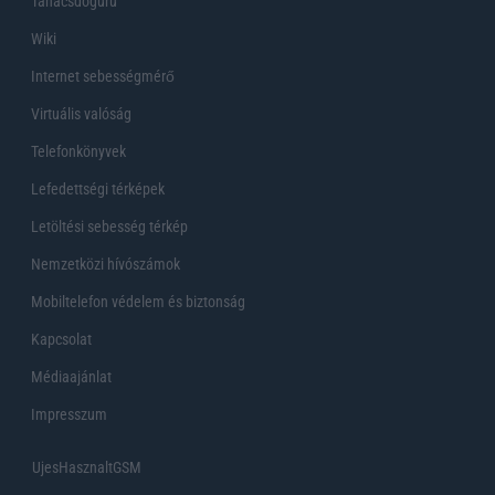
Tanácsdóguru
Wiki
Internet sebességmérő
Virtuális valóság
Telefonkönyvek
Lefedettségi térképek
Letöltési sebesség térkép
Nemzetközi hívószámok
Mobiltelefon védelem és biztonság
Kapcsolat
Médiaajánlat
Impresszum
UjesHasznaltGSM