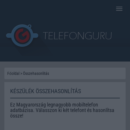
Toggle
naviga
Főoldal
>
Összehasonlítás
KÉSZÜLÉK ÖSSZEHASONLÍTÁS
Ez Magyarország legnagyobb mobiltelefon
adatbázisa. Válasszon ki két telefont és hasonlítsa
össze!