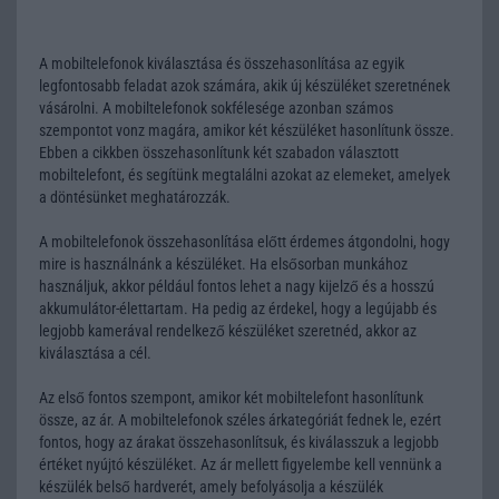
A mobiltelefonok kiválasztása és összehasonlítása az egyik
legfontosabb feladat azok számára, akik új készüléket szeretnének
vásárolni. A mobiltelefonok sokfélesége azonban számos
szempontot vonz magára, amikor két készüléket hasonlítunk össze.
Ebben a cikkben összehasonlítunk két szabadon választott
mobiltelefont, és segítünk megtalálni azokat az elemeket, amelyek
a döntésünket meghatározzák.
A mobiltelefonok összehasonlítása előtt érdemes átgondolni, hogy
mire is használnánk a készüléket. Ha elsősorban munkához
használjuk, akkor például fontos lehet a nagy kijelző és a hosszú
akkumulátor-élettartam. Ha pedig az érdekel, hogy a legújabb és
legjobb kamerával rendelkező készüléket szeretnéd, akkor az
kiválasztása a cél.
Az első fontos szempont, amikor két mobiltelefont hasonlítunk
össze, az ár. A mobiltelefonok széles árkategóriát fednek le, ezért
fontos, hogy az árakat összehasonlítsuk, és kiválasszuk a legjobb
értéket nyújtó készüléket. Az ár mellett figyelembe kell vennünk a
készülék belső hardverét, amely befolyásolja a készülék