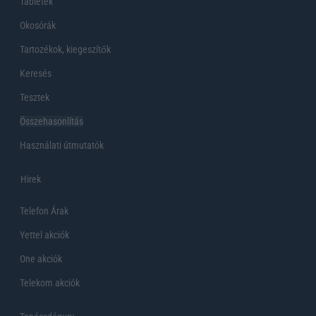
Tabletek
Okosórák
Tartozékok, kiegeszítők
Keresés
Tesztek
Összehasonlítás
Használati útmutatók
Hirek
Telefon Árak
Yettel akciók
One akciók
Telekom akciók