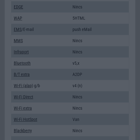
EDGE
Nincs
WAP
5HTML
EMS
/E-mail
push eMail
MMS
Nincs
Infraport
Nincs
Bluetooth
v5,x
B/T extra
A2DP
Wi-Fi (alap)
g/b
v4 (n)
Wi-Fi Direct
Nincs
Wi-Fi extra
Nincs
Wi-Fi HotSpot
Van
Blackberry
Nincs