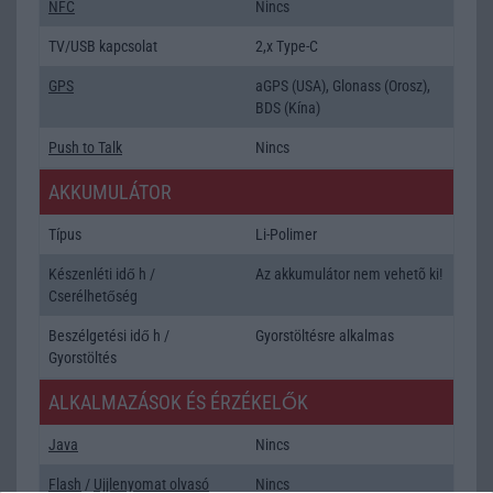
NFC
Nincs
TV/USB kapcsolat
2,x Type-C
GPS
aGPS (USA), Glonass (Orosz),
BDS (Kína)
Push to Talk
Nincs
AKKUMULÁTOR
Típus
Li-Polimer
Készenléti idő h /
Az akkumulátor nem vehetõ ki!
Cserélhetőség
Beszélgetési idő h /
Gyorstöltésre alkalmas
Gyorstöltés
ALKALMAZÁSOK ÉS ÉRZÉKELŐK
Java
Nincs
Flash
/
Ujjlenyomat olvasó
Nincs