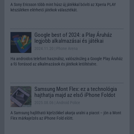
A Sony Ericsson több mint húsz új játékkal bővíti az Xperia PLAY
készüléken elérhető játékok választékát.
Google best of 2024: a Play Áruház
legjobb alkalmazásai és játékai
2024.11.20
| Phone Arena
Ha androidos telefont használsz, valószínűleg a Google Play Áruház
a fő forrásod az alkalmazások és játékok letöltésére.
Samsung Mont Flex: ez a technológia
hajthatja majd az első iPhone Foldot
2025.08.06
| Android Police
A Samsung hajlítható kijelzőkkel akarja uralni a piacot – jön a Mont
Flex márkajelzés az iPhone Fold előtt.