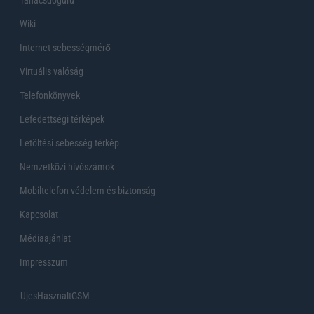
Wiki
Internet sebességmérő
Virtuális valóság
Telefonkönyvek
Lefedettségi térképek
Letöltési sebesség térkép
Nemzetközi hívószámok
Mobiltelefon védelem és biztonság
Kapcsolat
Médiaajánlat
Impresszum
UjesHasznaltGSM