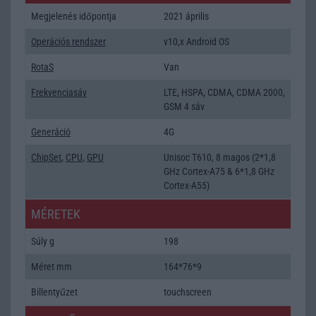
Megjelenés időpontja
2021 április
Operációs rendszer
v10,x Android OS
RotaS
Van
Frekvenciasáv
LTE, HSPA, CDMA, CDMA 2000,
GSM 4 sáv
Generáció
4G
ChipSet
,
CPU
,
GPU
Unisoc T610, 8 magos (2*1,8
GHz Cortex-A75 & 6*1,8 GHz
Cortex-A55)
MÉRETEK
Súly g
198
Méret mm
164*76*9
Billentyűzet
touchscreen