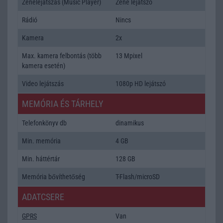
Zenelejátszás (Music Player)
Zene lejátszó
Rádió
Nincs
Kamera
2x
Max. kamera felbontás (több
13 Mpixel
kamera esetén)
Video lejátszás
1080p HD lejátszó
MEMÓRIA ÉS TÁRHELY
Telefonkönyv db
dinamikus
Min. memória
4 GB
Min. háttértár
128 GB
Memória bővíthetőség
T-Flash/microSD
ADATCSERE
GPRS
Van