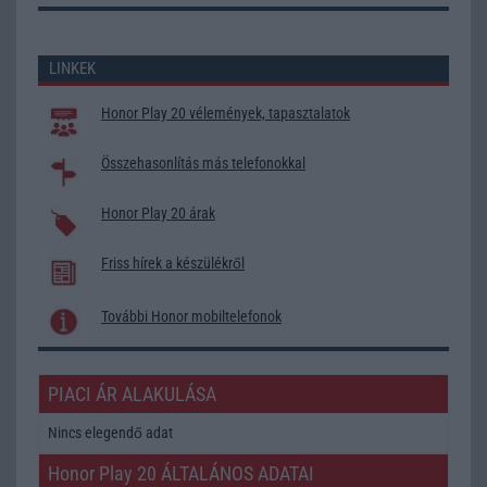
LINKEK
Honor Play 20 vélemények, tapasztalatok
Összehasonlítás más telefonokkal
Honor Play 20 árak
Friss hírek a készülékről
További Honor mobiltelefonok
PIACI ÁR ALAKULÁSA
Nincs elegendő adat
Honor Play 20 ÁLTALÁNOS ADATAI