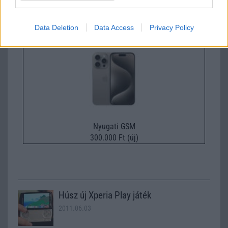
447.000 Ft (új)
Data Deletion
Data Access
Privacy Policy
Apple iPhone 15 Pro
Nyugati GSM
300.000 Ft (új)
Húsz új Xperia Play játék
2011.06.03