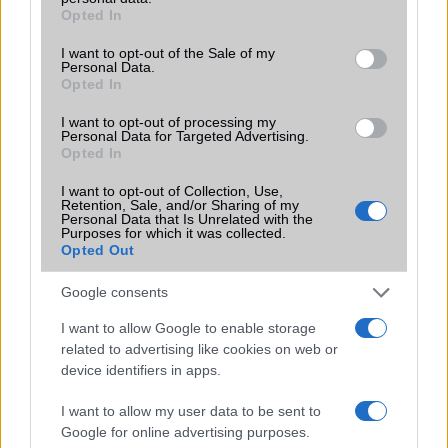
grant or deny consent to Google and its third-party tags to
Opted In
Funkciók
Nincs "Google Play"
use your data for below specified purposes in below Google
szolgáltatás csomag rajta!
consent section.
I want to opt-out of the Sale of my
Personal Data.
Brand
Nincs
Opted In
Védelem
Nincs
I want to opt-out of processing my
Personal Data for Targeted Advertising.
Limited Edition
Nincs
Opted In
SAR
Nincs publikus adat!
I want to opt-out of Collection, Use,
Retention, Sale, and/or Sharing of my
N/A = Nincs adat. Legutóbbi frissítés: 2026-07-13 19:00:00
Personal Data that Is Unrelated with the
Purposes for which it was collected.
Opted Out
Google consents
I want to allow Google to enable storage
related to advertising like cookies on web or
device identifiers in apps.
Új és Használt GSM kiemelt ajánlatok
I want to allow my user data to be sent to
Apple iPhone Air
Google for online advertising purposes.