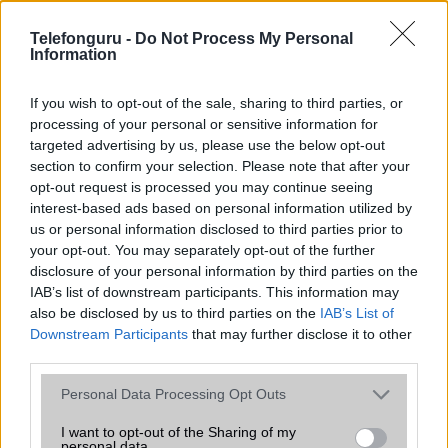
SNS integráció
alap szolgáltatás
Telefonguru -
Do Not Process My Personal
Information
Organizer
alap szolgáltatás
T9 szótár
alkalmazás független szótár
If you wish to opt-out of the sale, sharing to third parties, or
processing of your personal or sensitive information for
Office alkalmazások
alap szolgáltatás
targeted advertising by us, please use the below opt-out
section to confirm your selection. Please note that after your
Iránytũ
ecompass
opt-out request is processed you may continue seeing
interest-based ads based on personal information utilized by
Extrák
Nincs
us or personal information disclosed to third parties prior to
EGYÉB
your opt-out. You may separately opt-out of the further
disclosure of your personal information by third parties on the
Vibra jelzés
alap szolgáltatás
IAB’s list of downstream participants. This information may
also be disclosed by us to third parties on the
IAB’s List of
SIM típus
nanoSIM
Downstream Participants
that may further disclose it to other
third parties.
SIM-ek száma
2
Please note that this website/app uses one or more Google
Personal Data Processing Opt Outs
Flight mode
Van
services and may gather and store information including but
Terület
Globális
not limited to your visit or usage behaviour. You may click to
I want to opt-out of the Sharing of my
personal data.