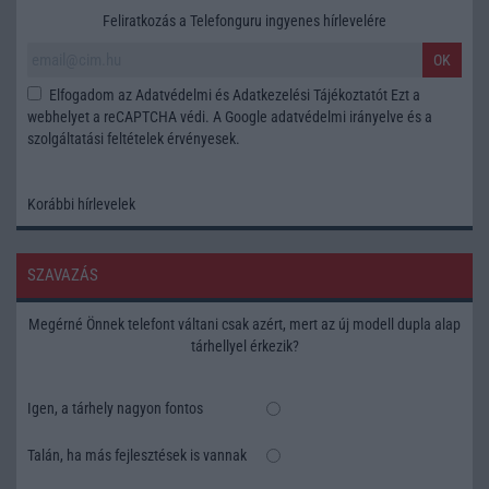
Feliratkozás a Telefonguru ingyenes hírlevelére
OK
Elfogadom az
Adatvédelmi és Adatkezelési Tájékoztatót
Ezt a
webhelyet a reCAPTCHA védi. A Google
adatvédelmi irányelve
és a
szolgáltatási feltételek
érvényesek.
Korábbi hírlevelek
SZAVAZÁS
Megérné Önnek telefont váltani csak azért, mert az új modell dupla alap
tárhellyel érkezik?
Igen, a tárhely nagyon fontos
Talán, ha más fejlesztések is vannak