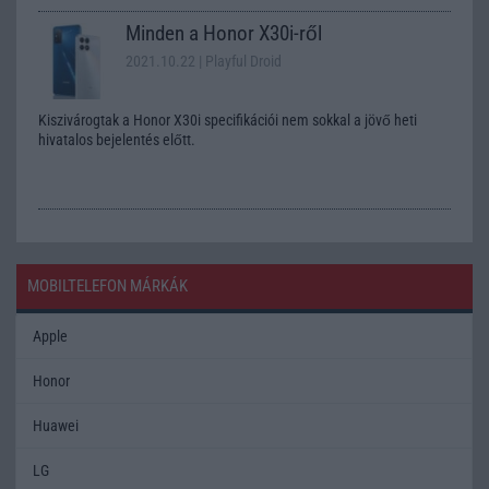
Minden a Honor X30i-ről
2021.10.22
| Playful Droid
Kiszivárogtak a Honor X30i specifikációi nem sokkal a jövő heti
hivatalos bejelentés előtt.
MOBILTELEFON MÁRKÁK
Apple
Honor
Huawei
LG