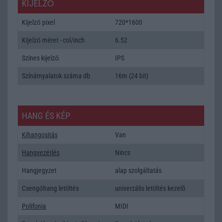
KIJELZŐ
Kijelző pixel
720*1600
Kijelző méret - col/inch
6.52
Színes kijelző
IPS
Színárnyalatok száma db
16m (24 bit)
HANG ÉS KÉP
Kihangositás
Van
Hangvezérlés
Nincs
Hangjegyzet
alap szolgáltatás
Csengőhang letöltés
univerzális letöltés kezelõ
Polifonia
MIDI