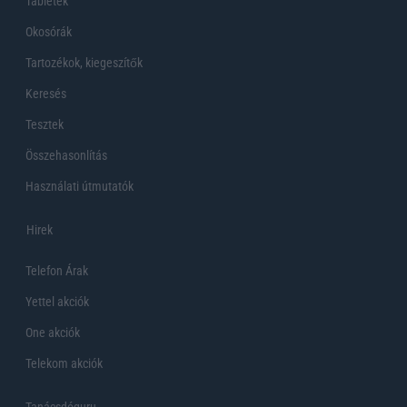
Tabletek
Okosórák
Tartozékok, kiegeszítők
Keresés
Tesztek
Összehasonlítás
Használati útmutatók
Hirek
Telefon Árak
Yettel akciók
One akciók
Telekom akciók
Tanácsdóguru