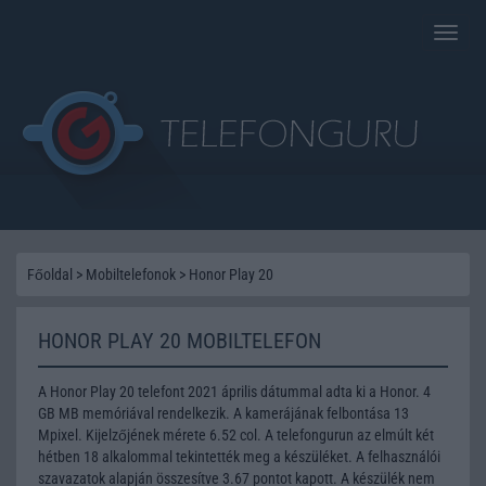
Toggle
naviga
Főoldal
>
Mobiltelefonok
>
Honor Play 20
HONOR PLAY 20 MOBILTELEFON
A Honor Play 20 telefont 2021 április dátummal adta ki a Honor. 4
GB MB memóriával rendelkezik. A kamerájának felbontása 13
Mpixel. Kijelzőjének mérete 6.52 col. A telefongurun az elmúlt két
hétben 18 alkalommal tekintették meg a készüléket. A felhasználói
szavazatok alapján összesítve 3.67 pontot kapott. A készülék nem