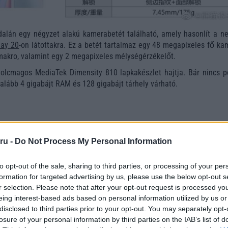
dalán egy négyzet alakú kamerabetét található, amely hasonlít a n
lay 20
-on látottakra. Ez a betét tartalmaz egy 48 megapixeles fő ka
makro, valamint egy 2 megapixeles mélységérzékelőt.
yolcmagos MediaTek Dimensity 810 lapkakészlet hajtja. Bár nincs p
galább 4 gigabájt RAM és 128 gigabájt tárhely várható.
ru -
Do Not Process My Personal Information
to opt-out of the sale, sharing to third parties, or processing of your per
formation for targeted advertising by us, please use the below opt-out s
r selection. Please note that after your opt-out request is processed y
eing interest-based ads based on personal information utilized by us or
disclosed to third parties prior to your opt-out. You may separately opt-
losure of your personal information by third parties on the IAB’s list of