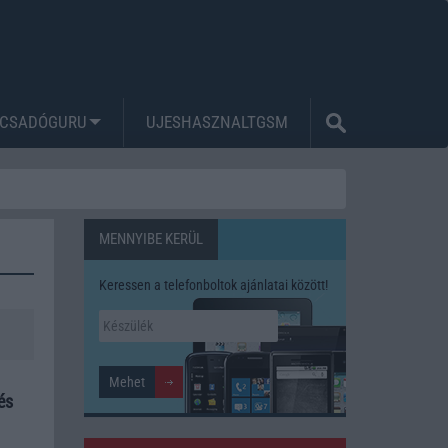
CSADÓGURU
UJESHASZNALTGSM
MENNYIBE KERÜL
Keressen a telefonboltok ajánlatai között!
és