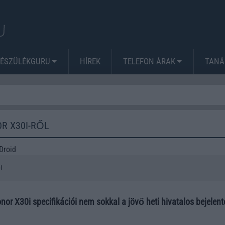
KÉSZÜLÉKGURU
HÍREK
TELEFON ÁRAK
TANÁ
R X30I-RŐL
Droid
i
nor X30i specifikációi nem sokkal a jövő heti hivatalos bejelent