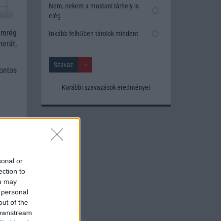
Nem, nekem a mostani tárhely is
elég
emrég
Inkább felhőben tárolok mindent
merát,
ontos
Korábbi szavazások eredményei
sonal or
ection to
ou may
 personal
out of the
 downstream