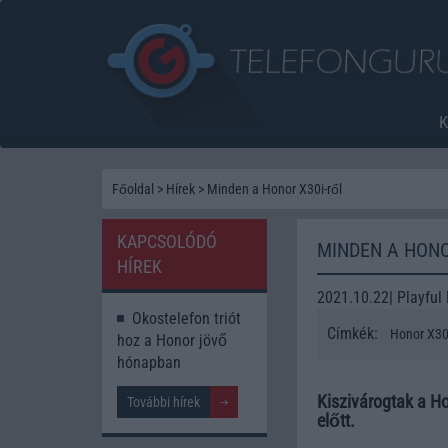
Főoldal
>
Hírek
>
Minden a Honor X30i-ről
KAPCSOLÓDÓ
MINDEN A HONO
HÍREK
2021.10.22| Playful 
Okostelefon triót
Címkék:
Honor X30
hoz a Honor jövő
hónapban
Kiszivárogtak a Ho
További hírek
előtt.