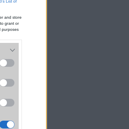
B’s List of
er and store
to grant or
ed purposes