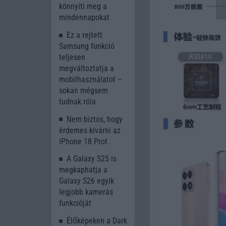
könnyíti meg a
mindennapokat
Ez a rejtett
Samsung funkció
teljesen
megváltoztatja a
mobilhasználatot –
sokan mégsem
tudnak róla
Nem biztos, hogy
érdemes kivárni az
iPhone 18 Prot
A Galaxy S25 is
megkaphatja a
Galaxy S26 egyik
legjobb kamerás
funkcióját
Élőképeken a Dark