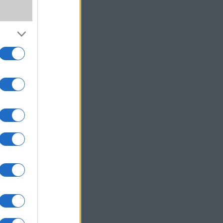
ltést
 kék,