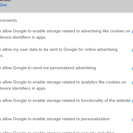
Out
consents
o allow Google to enable storage related to advertising like cookies on
evice identifiers in apps.
o allow my user data to be sent to Google for online advertising
s.
to allow Google to send me personalized advertising.
o allow Google to enable storage related to analytics like cookies on
4000 mAh-s akkumulátorra támaszkodik, amely a 22,5W-os gyorstö
evice identifiers in apps.
kostelefon várhatóan négy különböző színben jelenik meg, köztük
ete árnyalatokban október 28-án két másik telefon társaságában.
o allow Google to enable storage related to functionality of the website
o allow Google to enable storage related to personalization.
elefongurus hírek erre!
ó linkek:
o allow Google to enable storage related to security, including