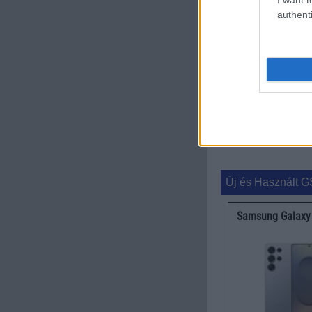
authenti
Playful Droid
GSM Arena
Új és Használt G
Samsung Galaxy 