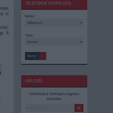
TELEFONOK GYORSLISTA
inden
ói is
Márka :
tást,
egy 8
Tipus :
HÍRLEVÉL
Feliratkozás a Telefonguru ingyenes
hírlevelére
OK