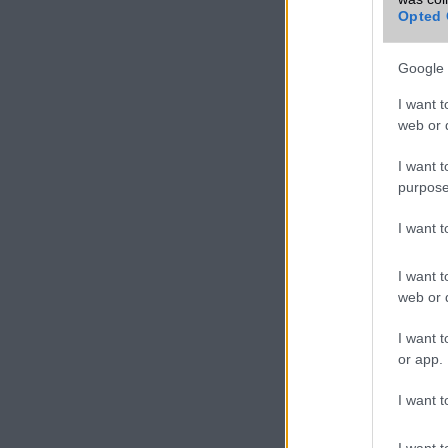
Opted 
Google 
I want t
web or d
I want t
purpose
I want 
I want t
A Honor X30i egy 
web or d
támogatja. Az új o
ezüst, arany és fek
I want t
or app.
I want t
További friss T
A cikkhez kapcsolód
I want t