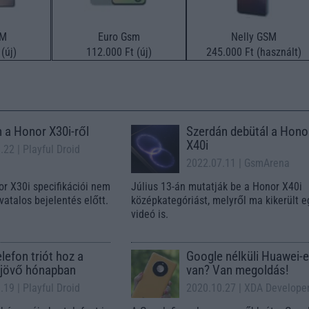
SM
Euro Gsm
Nelly GSM
(új)
112.000 Ft (új)
245.000 Ft (használt)
 a Honor X30i-ről
Szerdán debütál a Hono
X40i
0.22
| Playful Droid
2022.07.11
| GsmArena
or X30i specifikációi nem
Július 13-án mutatják be a Honor X40i
ivatalos bejelentés előtt.
középkategóriást, melyről ma kikerült e
videó is.
lefon triót hoz a
Google nélküli Huawei-
jövő hónapban
van? Van megoldás!
0.19
| Playful Droid
2020.10.27
| XDA Develope