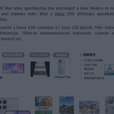
0 Max teljes specifikációja már kiszivárgott a kínai Weibo-n és m
tt, amit érdemes tudni. Most a
Honor
X30i állítólagos specifikáci
ethez.
 szerint a Honor X30i várhatóan 6,7 colos LCD kijelzőt, FHD+ felbon
 frekvenciát, 180Hz-es érintésmintavételi frekvenciát, valamint 
 kamerát hoz.