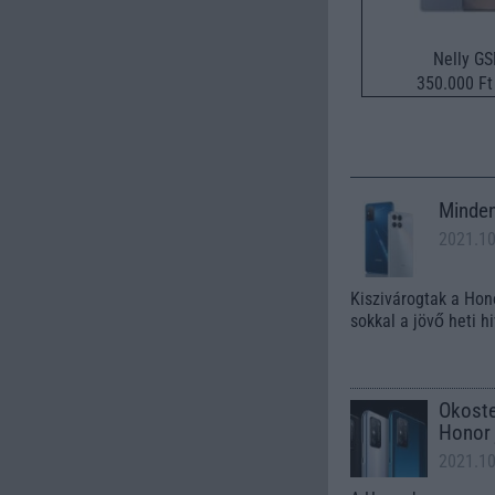
Nelly G
350.000 Ft 
Minden
2021.1
Kiszivárogtak a Hon
sokkal a jövő heti h
Okoste
Honor 
2021.1