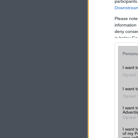
participants
Downstream 
Please note
information 
deny consent
in below Go
Persona
I want t
Opted 
I want t
Opted 
I want 
Advertis
Opted 
I want t
of my P
was col