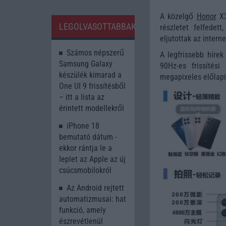
A közelgő
Honor
X3
LEGOLVASOTTABBAK
részletet felfede
eljutottak az intern
Számos népszerű
A legfrissebb hírek
Samsung Galaxy
90Hz-es frissítési
készülék kimarad a
megapixeles előlapi
One UI 9 frissítésből
– itt a lista az
érintett modellekről
iPhone 18
bemutató dátum -
ekkor rántja le a
leplet az Apple az új
csúcsmobilokról
Az Android rejtett
automatizmusai: hat
funkció, amely
észrevétlenül