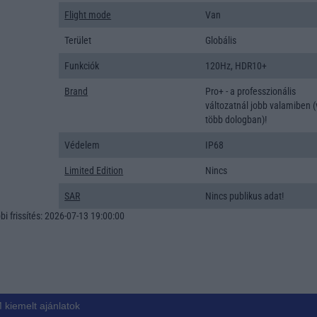
Flight mode
Van
Terület
Globális
Funkciók
120Hz, HDR10+
Brand
Pro+ - a professzionális
változatnál jobb valamiben 
több dologban)!
Védelem
IP68
Limited Edition
Nincs
SAR
Nincs publikus adat!
i frissítés: 2026-07-13 19:00:00
 kiemelt ajánlatok