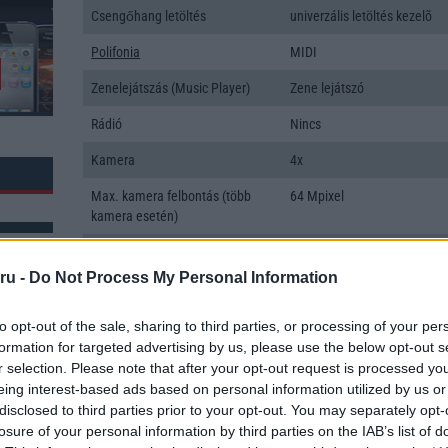
Csengőhang letöltés
univerzális letöltés kezelõ
Polifonia
MIDI
Zenelejátszás (Music Player)
Zene lejátszó
Rádió
Nincs
Kamera
4x
Max. kamera felbontás (több
64 Mpixel
kamera esetén)
Video lejátszás
4K UHD lejátszó
ru -
Do Not Process My Personal Information
MEMÓRIA ÉS TÁRHELY
to opt-out of the sale, sharing to third parties, or processing of your per
Telefonkönyv db
dinamikus
formation for targeted advertising by us, please use the below opt-out s
k: 2
Min. memória
12 GB
r selection. Please note that after your opt-out request is processed y
eing interest-based ads based on personal information utilized by us or
Min. háttértár
512 GB
disclosed to third parties prior to your opt-out. You may separately opt-
losure of your personal information by third parties on the IAB’s list of
Memória bővíthetőség
Nincs