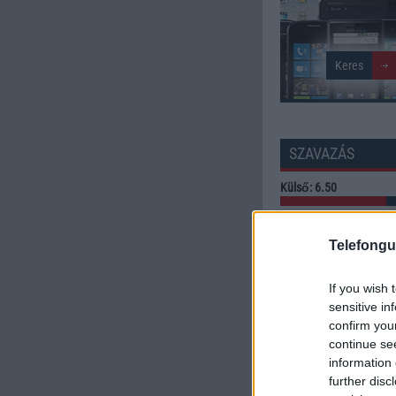
SZAVAZÁS
Külső: 6.50
Tudás: 3.50
Telefongu
Minőség: 5.50
If you wish 
sensitive in
Értékelés: 5.17 | Szavazato
confirm you
continue se
Szavazzon Ön is!
information 
further disc