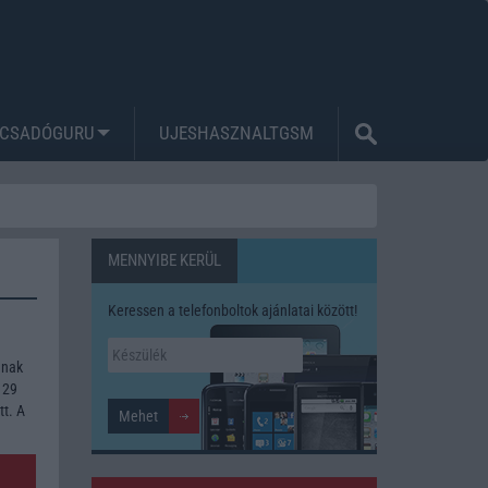
CSADÓGURU
UJESHASZNALTGSM
MENNYIBE KERÜL
Keressen a telefonboltok ajánlatai között!
ának
 29
tt. A