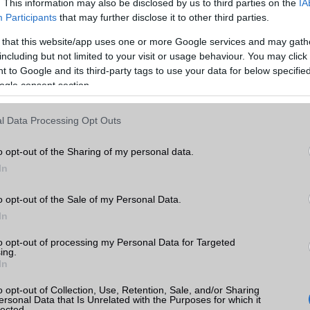
. This information may also be disclosed by us to third parties on the
IA
Participants
that may further disclose it to other third parties.
ADATCSERE
 that this website/app uses one or more Google services and may gath
GPRS
Van
including but not limited to your visit or usage behaviour. You may click 
3 Pro+
 to Google and its third-party tags to use your data for below specifi
EDGE
Nincs
ogle consent section.
k
WAP
5HTML
l Data Processing Opt Outs
EMS
/E-mail
push eMail
tás
kkal
MMS
Nincs
o opt-out of the Sharing of my personal data.
3 Pro+
In
Infraport
Nincs
Bluetooth
v5,x
o opt-out of the Sale of my Personal Data.
In
B/T extra
A2DP
to opt-out of processing my Personal Data for Targeted
Wi-Fi (alap)
g/b
v6 (ax)
or
ing.
In
ok
Wi-Fi Direct
Van
o opt-out of Collection, Use, Retention, Sale, and/or Sharing
Wi-Fi extra
Nincs
ersonal Data that Is Unrelated with the Purposes for which it
lected.