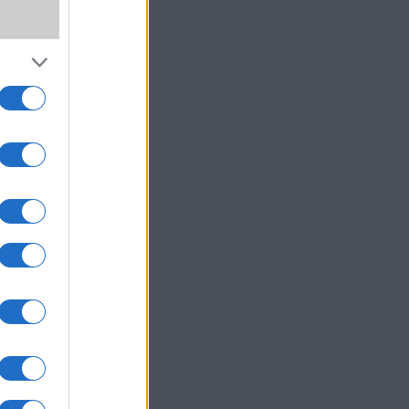
,
ki!