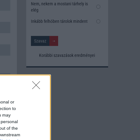
Nem, nekem a mostani tárhely is
elég
Inkább felhőben tárolok mindent
Korábbi szavazások eredményei
sonal or
ection to
ou may
 personal
out of the
 downstream