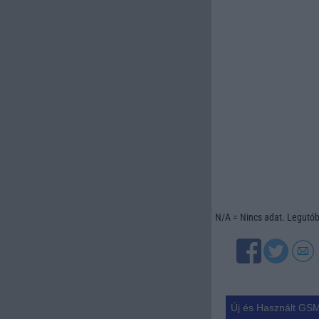
N/A = Nincs adat. Legutóbb
Új és Használt GSM