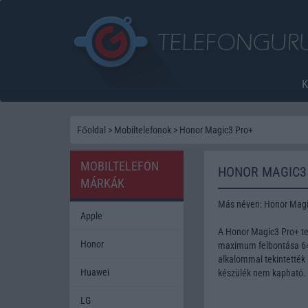
Főoldal
>
Mobiltelefonok
>
Honor Magic3 Pro+
MOBILTELEFON
HONOR MAGIC3
MÁRKÁK
Más néven: Honor Magi
Apple
A Honor Magic3 Pro+ te
Honor
maximum felbontása 64 
alkalommal tekintették 
Huawei
készülék nem kapható.
LG