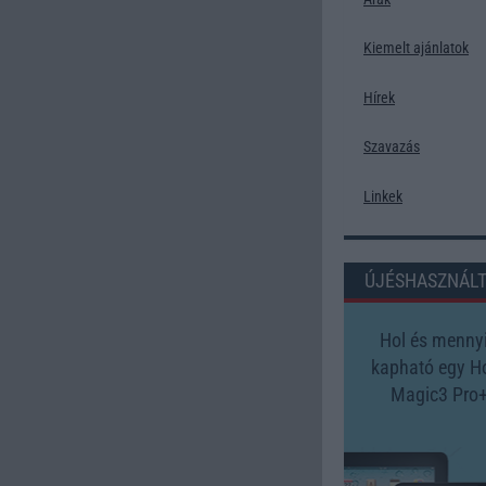
Kiemelt ajánlatok
Hírek
Szavazás
Linkek
ÚJÉSHASZNÁL
Hol és mennyi
kapható egy H
Magic3 Pro