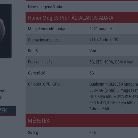
Nincs elegendő adat
Honor Magic3 Pro+ ÁLTALÁNOS ADATAI
Megjelenés időpontja
2021 augusztus
Operációs rendszer
v11,x Android OS
RotaS
Van
Frekvenciasáv
5G, LTE, HSPA, GSM 4 sáv
Generáció
5G
ChipSet
,
CPU
,
GPU
Qualcomm SM8350 Snapdr
888+ 5G (5 nm), 8 magos (1
zat
)
GHz Kryo 680 & 3*2,42 GHz 
s!
680 & 4*1,8 GHz Kryo 680),
Adreno 660
ZÉK
MÉRETEK
Súly g
236