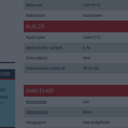
Méret mm
163*75*10
Billentyűzet
touchscreen
KIJELZŐ
Kijelző pixel
1344*2772
Kijelző méret - col/inch
6.76
Színes kijelző
Oled
Színárnyalatok száma db
1B (32 bit)
TGSM
ért
HANG ÉS KÉP
onor
Kihangositás
Van
+?
Hangvezérlés
Nincs
Hangjegyzet
alap szolgáltatás