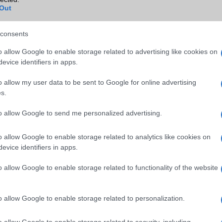
Wi-Fi HotSpot
Van
Out
Blackberry
Nincs
consents
NFC
Van
o allow Google to enable storage related to advertising like cookies on
TV/USB kapcsolat
OtG (On-the-Go USB)
evice identifiers in apps.
GPS
aGPS (USA), Glonass (Orosz)
o allow my user data to be sent to Google for online advertising
BDS (Kína)
s.
Push to Talk
Nincs
to allow Google to send me personalized advertising.
AKKUMULÁTOR
o allow Google to enable storage related to analytics like cookies on
Típus
Li-Polimer
evice identifiers in apps.
Készenléti idő h /
Az akkumulátor nem vehetõ 
o allow Google to enable storage related to functionality of the website
Cserélhetőség
Beszélgetési idő h /
66W-os gyorstöltés
o allow Google to enable storage related to personalization.
Gyorstöltés
ALKALMAZÁSOK ÉS ÉRZÉKELŐK
o allow Google to enable storage related to security, including