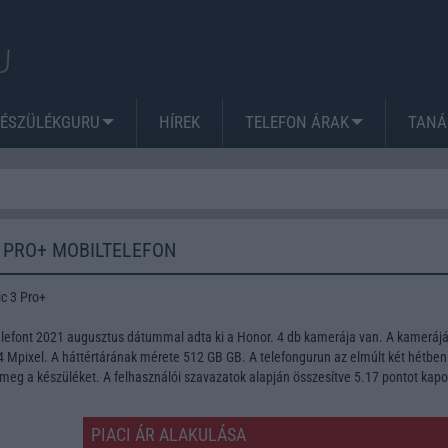
KÉSZÜLÉKGURU
HÍREK
TELEFON ÁRAK
TANÁ
 PRO+ MOBILTELEFON
c 3 Pro+
lefont 2021 augusztus dátummal adta ki a Honor. 4 db kamerája van. A kameráj
Mpixel. A háttértárának mérete 512 GB GB. A telefongurun az elmúlt két hétben
meg a készüléket. A felhasználói szavazatok alapján összesítve 5.17 pontot kapo
PIACI ÁR ALAKULÁSA