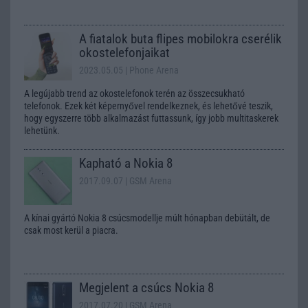
A fiatalok buta flipes mobilokra cserélik
okostelefonjaikat
2023.05.05
| Phone Arena
A legújabb trend az okostelefonok terén az összecsukható
telefonok. Ezek két képernyővel rendelkeznek, és lehetővé teszik,
hogy egyszerre több alkalmazást futtassunk, így jobb multitaskerek
lehetünk.
Kapható a Nokia 8
2017.09.07
| GSM Arena
A kínai gyártó Nokia 8 csúcsmodellje múlt hónapban debütált, de
csak most kerül a piacra.
Megjelent a csúcs Nokia 8
2017.07.20
| GSM Arena