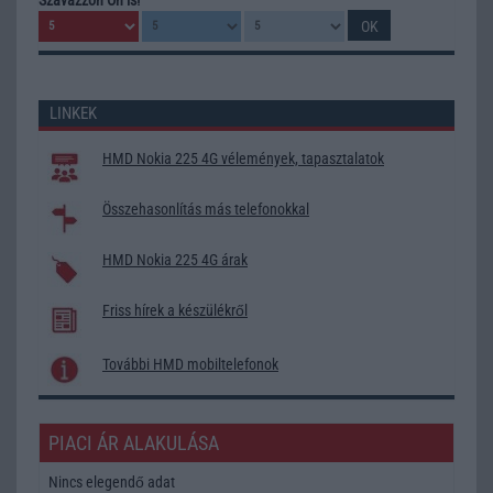
LINKEK
HMD Nokia 225 4G vélemények, tapasztalatok
Összehasonlítás más telefonokkal
HMD Nokia 225 4G árak
Friss hírek a készülékről
További HMD mobiltelefonok
PIACI ÁR ALAKULÁSA
Nincs elegendő adat