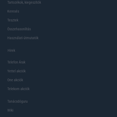
Tartozékok, kiegeszítők
Keresés
Tesztek
Összehasonlítás
Használati útmutatók
Hirek
Telefon Árak
Yettel akciók
One akciók
Telekom akciók
Tanácsdóguru
Wiki