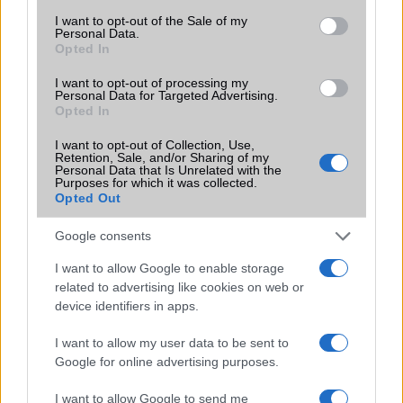
Brand
egyszerû felhasználóknak
consent section.
I want to opt-out of the Sale of my
Personal Data.
Védelem
Nincs
Opted In
Limited Edition
Nincs
I want to opt-out of processing my
Personal Data for Targeted Advertising.
SAR
Opted In
Nincs publikus adat!
N/A = Nincs adat. Legutóbbi frissítés: 2026-07-13 19:00:00
I want to opt-out of Collection, Use,
Retention, Sale, and/or Sharing of my
Personal Data that Is Unrelated with the
Purposes for which it was collected.
Opted Out
Google consents
I want to allow Google to enable storage
Új és Használt GSM kiemelt ajánlatok
related to advertising like cookies on web or
device identifiers in apps.
Apple iPhone 17 Pro Max
I want to allow my user data to be sent to
Google for online advertising purposes.
I want to allow Google to send me