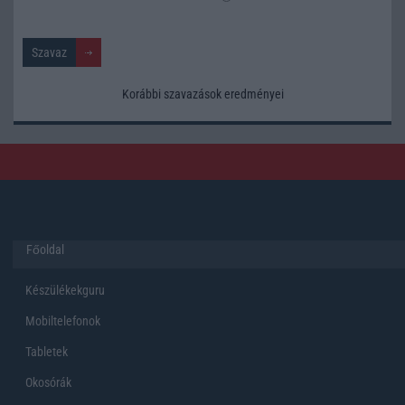
Korábbi szavazások eredményei
Főoldal
Készülékekguru
Mobiltelefonok
Tabletek
Okosórák