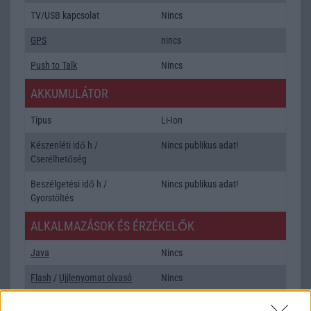
TV/USB kapcsolat
Nincs
GPS
nincs
Push to Talk
Nincs
AKKUMULÁTOR
Típus
Li-Ion
Készenléti idő h /
Nincs publikus adat!
Cserélhetőség
Beszélgetési idő h /
Nincs publikus adat!
Gyorstöltés
ALKALMAZÁSOK ÉS ÉRZÉKELŐK
Java
Nincs
Flash
/
Ujjlenyomat olvasó
Nincs
SNS integráció
Nincs