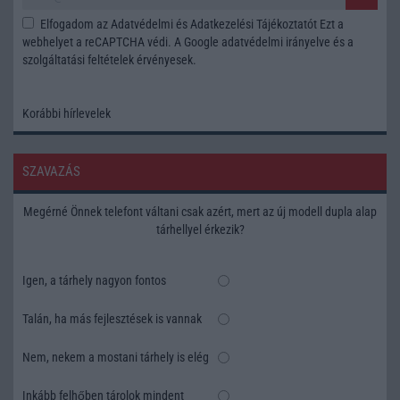
Elfogadom az
Adatvédelmi és Adatkezelési Tájékoztatót
Ezt a
webhelyet a reCAPTCHA védi. A Google
adatvédelmi irányelve
és a
szolgáltatási feltételek
érvényesek.
Korábbi hírlevelek
SZAVAZÁS
Megérné Önnek telefont váltani csak azért, mert az új modell dupla alap
tárhellyel érkezik?
Igen, a tárhely nagyon fontos
Talán, ha más fejlesztések is vannak
Nem, nekem a mostani tárhely is elég
Inkább felhőben tárolok mindent