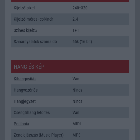
Kijelző pixel
240*320
Kijelző méret - col/inch
2.4
Színes kijelző
TFT
Színárnyalatok száma db
65k (16 bit)
HANG ÉS KÉP
Kihangositás
Van
Hangvezérlés
Nincs
Hangjegyzet
Nincs
Csengőhang letöltés
Van
Polifonia
MIDI
Zenelejátszás (Music Player)
MP3