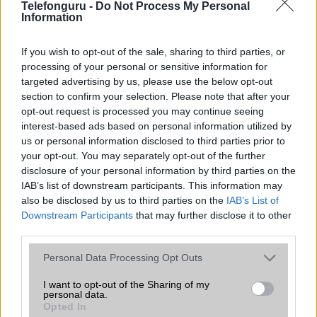
Telefonguru -
Do Not Process My Personal
Information
Organizer
Nincs
T9 szótár
Van
If you wish to opt-out of the sale, sharing to third parties, or
processing of your personal or sensitive information for
Office alkalmazások
Nincs
targeted advertising by us, please use the below opt-out
Iránytũ
Nincs
section to confirm your selection. Please note that after your
opt-out request is processed you may continue seeing
Extrák
Nincs
interest-based ads based on personal information utilized by
us or personal information disclosed to third parties prior to
EGYÉB
your opt-out. You may separately opt-out of the further
disclosure of your personal information by third parties on the
Vibra jelzés
Van
IAB’s list of downstream participants. This information may
also be disclosed by us to third parties on the
SIM típus
nanoSIM
IAB’s List of
Downstream Participants
that may further disclose it to other
SIM-ek száma
2
third parties.
Flight mode
Van
Please note that this website/app uses one or more Google
Personal Data Processing Opt Outs
services and may gather and store information including but
Terület
Globális
not limited to your visit or usage behaviour. You may click to
I want to opt-out of the Sharing of my
personal data.
grant or deny consent to Google and its third-party tags to
Funkciók
Nokia utánzat!
Opted In
use your data for below specified purposes in below Google