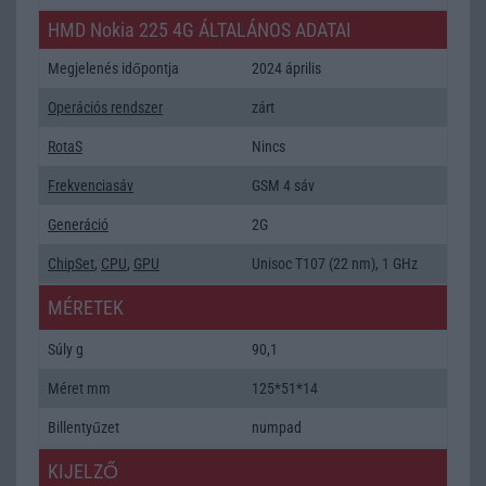
HMD Nokia 225 4G ÁLTALÁNOS ADATAI
Megjelenés időpontja
2024 április
Operációs rendszer
zárt
RotaS
Nincs
Frekvenciasáv
GSM 4 sáv
Generáció
2G
ChipSet
,
CPU
,
GPU
Unisoc T107 (22 nm), 1 GHz
MÉRETEK
Súly g
90,1
Méret mm
125*51*14
Billentyűzet
numpad
KIJELZŐ