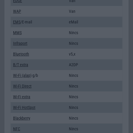
EDGE
Van
WAP
Van
EMS
/E-mail
eMail
MMS
Nincs
Infraport
Nincs
Bluetooth
v5,x
B/T extra
A2DP
Wi-Fi (alap)
g/b
Nincs
Wi-Fi Direct
Nincs
Wi-Fi extra
Nincs
Wi-Fi HotSpot
Nincs
Blackberry
Nincs
NFC
Nincs