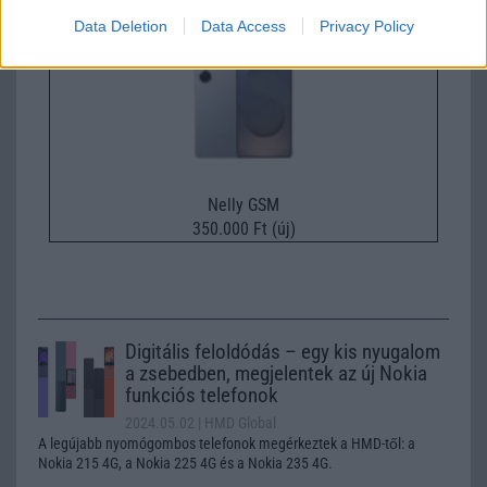
Data Deletion
Data Access
Privacy Policy
Nelly GSM
350.000 Ft (új)
Digitális feloldódás – egy kis nyugalom
a zsebedben, megjelentek az új Nokia
funkciós telefonok
2024.05.02
| HMD Global
A legújabb nyomógombos telefonok megérkeztek a HMD-től: a
Nokia 215 4G, a Nokia 225 4G és a Nokia 235 4G.