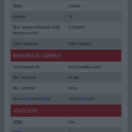
Rádió
sztereó
Kamera
1x
Max. kamera felbontás (több
0,3 Mpixel
kamera esetén)
Video lejátszás
Video lejátszó
MEMÓRIA ÉS TÁRHELY
Telefonkönyv db
Nincs publikus adat!
Min. memória
64 MB
Min. háttértár
Nincs
Memória bővíthetőség
T-Flash/microSD
ADATCSERE
GPRS
Van