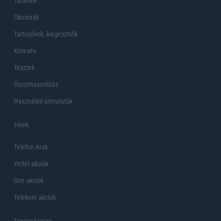
Tabletek
Okosórák
Tartozékok, kiegeszítők
Keresés
Tesztek
Összehasonlítás
Használati útmutatók
Hirek
Telefon Árak
Yettel akciók
One akciók
Telekom akciók
Tanácsdóguru