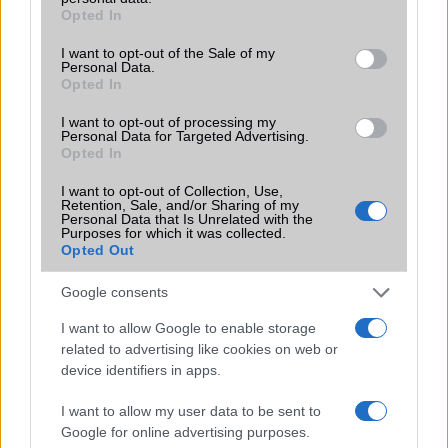
grant or deny consent to Google and its third-party tags to
Opted In
use your data for below specified purposes in below Google
Brand
Plus - általában nagyobb
consent section.
I want to opt-out of the Sale of my
képernyõvel és nagyobb
Personal Data.
aksival kiadott változat!
Opted In
Védelem
Nincs
I want to opt-out of processing my
Personal Data for Targeted Advertising.
Limited Edition
Nincs
Opted In
SAR
Nincs publikus adat!
I want to opt-out of Collection, Use,
Retention, Sale, and/or Sharing of my
N/A = Nincs adat. Legutóbbi frissítés: 2026-07-13 19:00:00
Personal Data that Is Unrelated with the
Purposes for which it was collected.
Opted Out
Google consents
I want to allow Google to enable storage
related to advertising like cookies on web or
device identifiers in apps.
Új és Használt GSM kiemelt ajánlatok
I want to allow my user data to be sent to
Apple iPhone 15 Plus
Google for online advertising purposes.