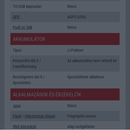
TV/USB kapcsolat
Nincs
GPS
aGPS (USA)
Push to Talk
Nincs
AKKUMULÁTOR
Típus
Li-Polimer
Készenléti idő h /
Az akkumulátor nem vehetõ ki!
Cserélhetőség
Beszélgetési idő h /
Gyorstöltésre alkalmas
Gyorstöltés
ALKALMAZÁSOK ÉS ÉRZÉKELŐK
Java
Nincs
Flash
/
Ujjlenyomat olvasó
Fingerprint sensor
SNS integráció
alap szolgáltatás