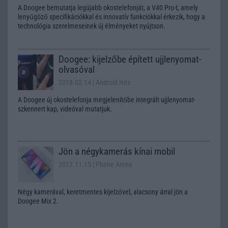
A Doogee bemutatja legújabb okostelefonját, a V40 Pro-t, amely
lenyűgöző specifikációkkal és innovatív funkciókkal érkezik, hogy a
technológia szerelmeseinek új élményeket nyújtson.
Doogee: kijelzőbe épített ujjlenyomat-
olvasóval
2018.02.14
| Android Hits
A Doogee új okostelefonja megjelenítőbe integrált ujjlenyomat-
szkennert kap, videóval mutatjuk.
Jön a négykamerás kínai mobil
2017.11.15
| Phone Arena
Négy kamerával, keretmentes kijelzővel, alacsony árral jön a
Doogee Mix 2.