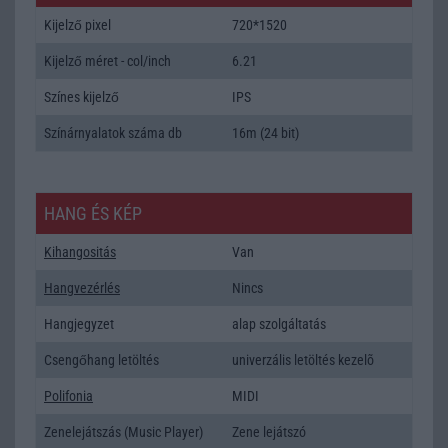
Kijelző pixel
720*1520
Kijelző méret - col/inch
6.21
Színes kijelző
IPS
Színárnyalatok száma db
16m (24 bit)
HANG ÉS KÉP
Kihangositás
Van
Hangvezérlés
Nincs
Hangjegyzet
alap szolgáltatás
Csengőhang letöltés
univerzális letöltés kezelõ
Polifonia
MIDI
Zenelejátszás (Music Player)
Zene lejátszó