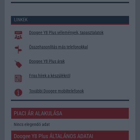
LINKEK
Doogee Y8 Plus vélemények, tapasztalatok
Összehasonlítás más telefonokkal
Doogee Y8 Plus árak
Friss hírek a készülékről
További Doogee mobiltelefonok
PIACI ÁR ALAKULÁSA
Nincs elegendő adat
Doogee Y8 Plus ÁLTALÁNOS ADATAI