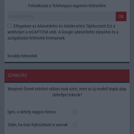
Feliratkozás a Telefonguru ingyenes hírlevelére
OK
Elfogadom az
Adatvédelmi és Adatkezelési Tájékoztatót
Ezt a
webhelyet a reCAPTCHA védi. A Google
adatvédelmi irányelve
és a
szolgáltatási feltételek
érvényesek.
Korábbi hírlevelek
SZAVAZÁS
Megérné Önnek telefont váltani csak azért, mert az új modell dupla alap
tárhellyel érkezik?
Igen, a tárhely nagyon fontos
Talán, ha más fejlesztések is vannak