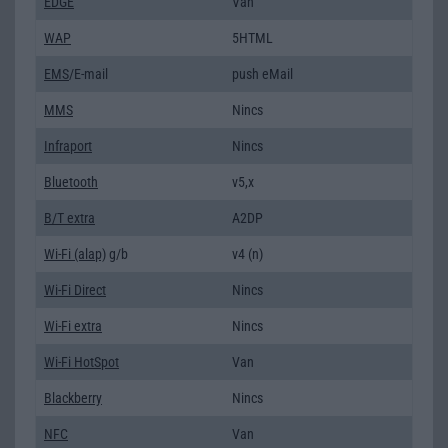
EDGE
Van
WAP
5HTML
EMS
/E-mail
push eMail
MMS
Nincs
Infraport
Nincs
Bluetooth
v5,x
B/T extra
A2DP
Wi-Fi (alap)
g/b
v4 (n)
Wi-Fi Direct
Nincs
Wi-Fi extra
Nincs
Wi-Fi HotSpot
Van
Blackberry
Nincs
NFC
Van