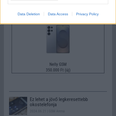
229.000 Ft (új)
Data Deletion
Data Access
Privacy Policy
Samsung Galaxy S26 Ultra
Nelly GSM
350.000 Ft (új)
Ez lehet a jövő legkeresettebb
okostelefonja
2024.06.21
| GSM Arena