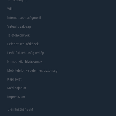
Wiki
Internet sebességmérő
Virtuális valóság
Telefonkönyvek
Lefedettségi térképek
Letöltési sebesség térkép
Nemzetközi hívószámok
Mobiltelefon védelem és biztonság
Kapcsolat
Médiaajánlat
Impresszum
UjesHasznaltGSM