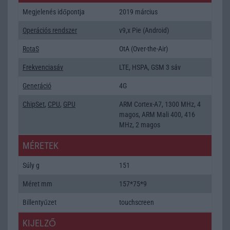
Megjelenés időpontja
2019 március
Operációs rendszer
v9,x Pie (Android)
RotaS
OtA (Over-the-Air)
Frekvenciasáv
LTE, HSPA, GSM 3 sáv
Generáció
4G
ChipSet
,
CPU
,
GPU
ARM Cortex-A7, 1300 MHz, 4
magos, ARM Mali 400, 416
MHz, 2 magos
MÉRETEK
Súly g
151
Méret mm
157*75*9
Billentyűzet
touchscreen
KIJELZŐ