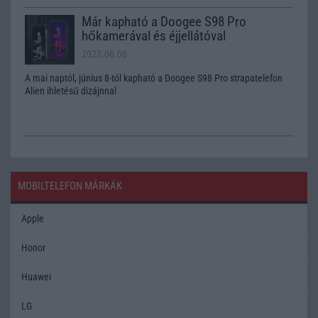
Már kapható a Doogee S98 Pro
hőkamerával és éjjellátóval
2022.06.08
A mai naptól, június 8-tól kapható a Doogee S98 Pro strapatelefon
Alien ihletésű dizájnnal
MOBILTELEFON MÁRKÁK
Apple
Honor
Huawei
LG