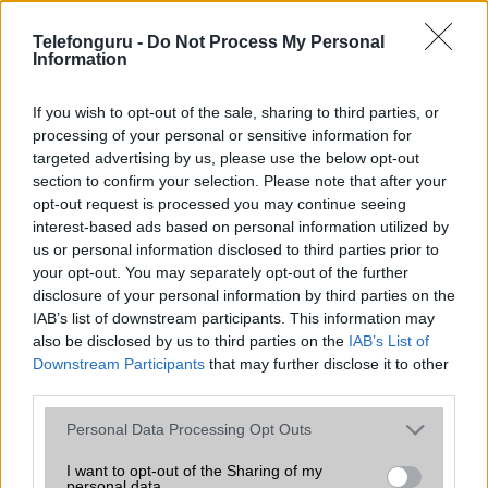
Organizer
alap szolgáltatás
Telefonguru -
Do Not Process My Personal
Information
T9 szótár
alkalmazás független szótár
Office alkalmazások
DV = Document viewer (Word,
If you wish to opt-out of the sale, sharing to third parties, or
Excel, PowerPoint, PDF)
processing of your personal or sensitive information for
targeted advertising by us, please use the below opt-out
Iránytũ
ecompass
section to confirm your selection. Please note that after your
opt-out request is processed you may continue seeing
Extrák
Nincs
interest-based ads based on personal information utilized by
EGYÉB
us or personal information disclosed to third parties prior to
your opt-out. You may separately opt-out of the further
Vibra jelzés
alap szolgáltatás
disclosure of your personal information by third parties on the
IAB’s list of downstream participants. This information may
SIM típus
nanoSIM
also be disclosed by us to third parties on the
IAB’s List of
Downstream Participants
that may further disclose it to other
SIM-ek száma
2
third parties.
Flight mode
Van
Please note that this website/app uses one or more Google
Personal Data Processing Opt Outs
services and may gather and store information including but
Terület
Magyar
not limited to your visit or usage behaviour. You may click to
I want to opt-out of the Sharing of my
personal data.
Funkciók
Az eMag is árusítja!