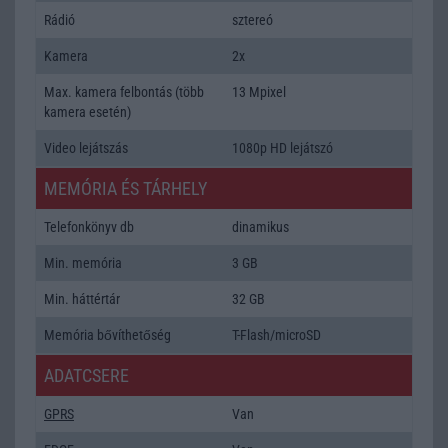
Rádió
sztereó
Kamera
2x
Max. kamera felbontás (több
13 Mpixel
kamera esetén)
Video lejátszás
1080p HD lejátszó
MEMÓRIA ÉS TÁRHELY
Telefonkönyv db
dinamikus
Min. memória
3 GB
Min. háttértár
32 GB
Memória bővíthetőség
T-Flash/microSD
ADATCSERE
GPRS
Van