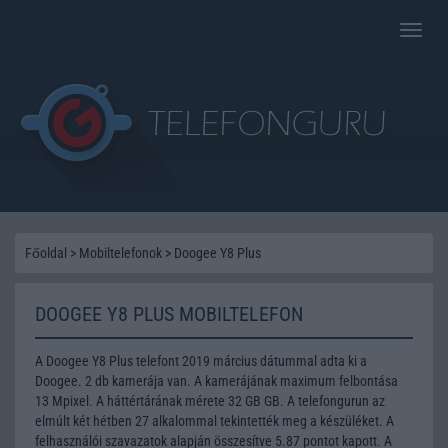
Toggle
naviga
Főoldal
>
Mobiltelefonok
>
Doogee Y8 Plus
DOOGEE Y8 PLUS MOBILTELEFON
A Doogee Y8 Plus telefont 2019 március dátummal adta ki a
Doogee. 2 db kamerája van. A kamerájának maximum felbontása
13 Mpixel. A háttértárának mérete 32 GB GB. A telefongurun az
elmúlt két hétben 27 alkalommal tekintették meg a készüléket. A
felhasználói szavazatok alapján összesítve 5.87 pontot kapott. A