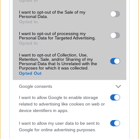
Opted In
use your data for below specified purposes in below Google
Már kapható a Doogee S98 Pro
consent section.
I want to opt-out of the Sale of my
hőkamerával és éjjellátóval
Personal Data.
Opted In
2022.06.08
I want to opt-out of processing my
A mai naptól, június 8-tól kapható a Doogee S98 Pro
Personal Data for Targeted Advertising.
strapatelefon Alien ihletésű dizájnnal
Opted In
I want to opt-out of Collection, Use,
Retention, Sale, and/or Sharing of my
Personal Data that Is Unrelated with the
Hamarosan jön a Doogee S98 Pro
Purposes for which it was collected.
hőképalkotással és földönkívüli
Opted Out
dizájnnal
Google consents
2022.04.27
Június elején érkezik a Doogee harmadik modellje az idei
I want to allow Google to enable storage
évben. Az S98 utódja, különleges kamera jellemzőkkel
related to advertising like cookies on web or
rendelkezik.
device identifiers in apps.
Nyilvános a földönkívüliek ihlette
I want to allow my user data to be sent to
Doogee S98 Pro strapafon ára és
Google for online advertising purposes.
megjelenési dátuma