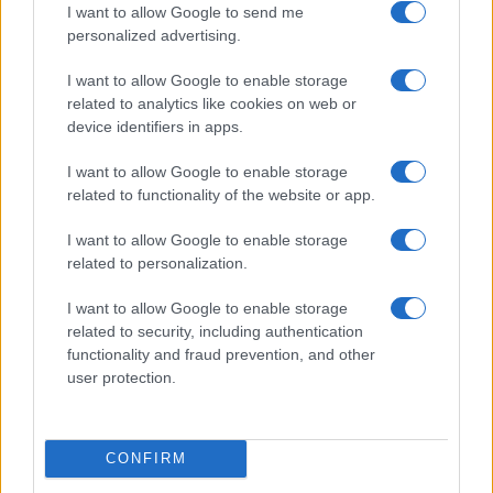
I want to allow Google to send me
2022.05.17
personalized advertising.
Június 6-án jelenik meg az új telefon és jelentős
akciókkal és nyereményjátékkal indul a piacralépés
I want to allow Google to enable storage
related to analytics like cookies on web or
device identifiers in apps.
Ez lehet a jövő legkeresettebb
okostelefonja
I want to allow Google to enable storage
2024.06.21
| GSM Arena
related to functionality of the website or app.
A Doogee bemutatja legújabb okostelefonját, a V40 Pro-t,
I want to allow Google to enable storage
amely lenyűgöző specifikációkkal és innovatív funkciókkal
related to personalization.
érkezik, hogy a technológia szerelmeseinek új élményeket
nyújtson.
I want to allow Google to enable storage
related to security, including authentication
functionality and fraud prevention, and other
user protection.
KAPCSOLÓDÓ HÍREK
CONFIRM
Hamarosan jön a Doogee S98 Pro hőképalkotással és