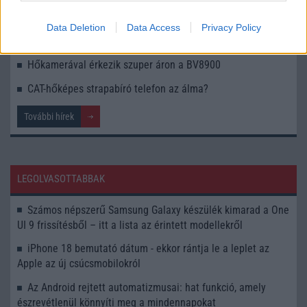
földönkívüli dizájnnal
Nyilvános a földönkívüliek ihlette Doogee S98 Pro
Data Deletion
Data Access
Privacy Policy
strapafon ára és megjelenési dátuma
Hőkamerával érkezik szuper áron a BV8900
CAT-hőképes strapabíró telefon az álma?
További hírek
LEGOLVASOTTABBAK
Számos népszerű Samsung Galaxy készülék kimarad a One
UI 9 frissítésből – itt a lista az érintett modellekről
iPhone 18 bemutató dátum - ekkor rántja le a leplet az
Apple az új csúcsmobilokról
Az Android rejtett automatizmusai: hat funkció, amely
észrevétlenül könnyíti meg a mindennapokat