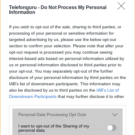
Telefonguru -
Do Not Process My Personal
Information
Euro Gsm
If you wish to opt-out of the sale, sharing to third parties, or
267.000 Ft (új)
processing of your personal or sensitive information for
targeted advertising by us, please use the below opt-out
section to confirm your selection. Please note that after your
Samsung Galaxy S26 Ultra
opt-out request is processed you may continue seeing
interest-based ads based on personal information utilized by
us or personal information disclosed to third parties prior to
your opt-out. You may separately opt-out of the further
disclosure of your personal information by third parties on the
IAB’s list of downstream participants. This information may
also be disclosed by us to third parties on the
IAB’s List of
Downstream Participants
that may further disclose it to other
third parties.
Nelly GSM
350.000 Ft (új)
Please note that this website/app uses one or more Google
Personal Data Processing Opt Outs
services and may gather and store information including but
not limited to your visit or usage behaviour. You may click to
I want to opt-out of the Sharing of my
personal data.
grant or deny consent to Google and its third-party tags to