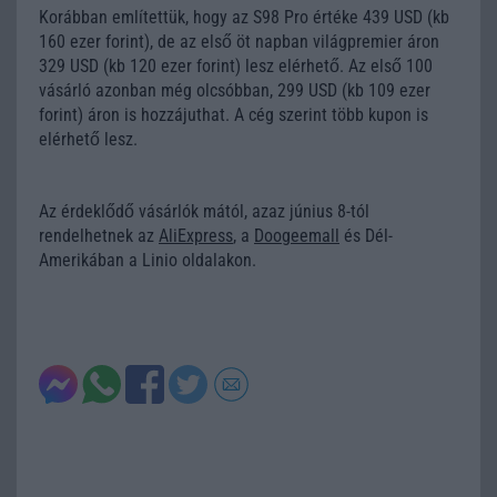
Korábban említettük, hogy az S98 Pro értéke 439 USD (kb
160 ezer forint), de az első öt napban világpremier áron
329 USD (kb 120 ezer forint) lesz elérhető. Az első 100
vásárló azonban még olcsóbban, 299 USD (kb 109 ezer
forint) áron is hozzájuthat. A cég szerint több kupon is
elérhető lesz.
Az érdeklődő vásárlók mától, azaz június 8-tól
rendelhetnek az
AliExpress
, a
Doogeemall
és Dél-
Amerikában a Linio oldalakon.