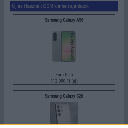
Új és Használt GSM kiemelt ajánlatok
Samsung Galaxy A56
Euro Gsm
112.000 Ft (új)
Samsung Galaxy S26