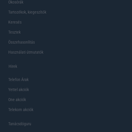
Okosórák
Tartozékok, kiegeszítők
Keresés
Tesztek
Összehasonlítás
Használati útmutatók
Hirek
Telefon Árak
Yettel akciók
One akciók
Telekom akciók
Tanácsdóguru