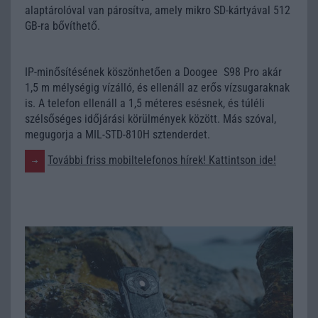
alaptárolóval van párosítva, amely mikro SD-kártyával 512
GB-ra bővíthető.
IP-minősítésének köszönhetően a Doogee S98 Pro akár
1,5 m mélységig vízálló, és ellenáll az erős vízsugaraknak
is. A telefon ellenáll a 1,5 méteres esésnek, és túléli
szélsőséges időjárási körülmények között. Más szóval,
megugorja a MIL-STD-810H sztenderdet.
További friss mobiltelefonos hírek! Kattintson ide!