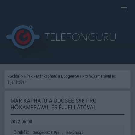
Toggle
naviga
Főoldal
>
Hírek
>
Már kapható a Doogee S98 Pro hőkamerával és
éjjellátóval
MÁR KAPHATÓ A DOOGEE S98 PRO
HŐKAMERÁVAL ÉS ÉJJELLÁTÓVAL
2022.06.08
Címkék:
,
Doogee S98 Pro
hőkamera