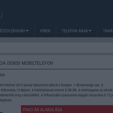
KÉSZÜLÉKGURU
HÍREK
TELEFON ÁRAK
TANÁ
IA DG800 MOBILTELEFON
800
0 telefont 2015 január dátummal adta ki a Doogee. 1 db kamerája van. A
lbontása 13 Mpixel. A háttértárának mérete 8 GB GB. A telefongurun az elmúlt
kintették meg a készüléket. A felhasználói szavazatok alapján összesítve 6.72 
 kapható.
PIACI ÁR ALAKULÁSA