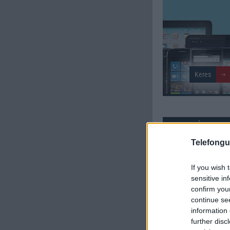
SZAVAZÁS
Telefongu
Külső: 6.92
If you wish 
Tudás: 6.62
sensitive in
confirm you
Minőség: 6.62
continue se
information 
further disc
Értékelés: 6.72 | Szavazato