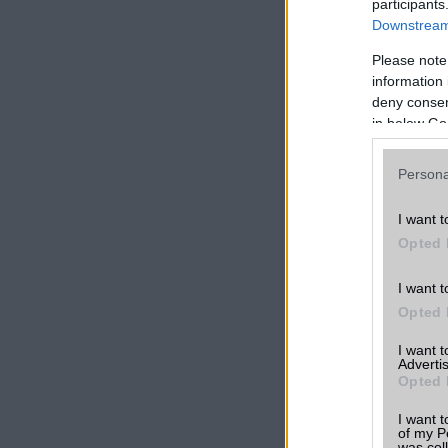
participants
Downstream 
Szavazzon Ön is!
Please note
information 
deny consent
in below Go
LINKEK
Doogee Vale
Persona
DG800
vélemények,
tapasztalato
I want t
Opted 
Összehasonlí
más telefono
I want t
Opted 
Doogee Vale
DG800 árak
I want 
Advertis
Opted 
Friss hírek a
készülékről
I want t
of my P
was col