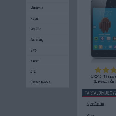
Motorola
Nokia
Realme
Samsung
Vivo
Xiaomi
ZTE
6.72/10 (
13 szava
Szavazzon Ön i
Összes márka
TARTALOMJEGY
Specifikáció
Video