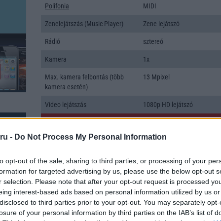
Polifonia
MIDI
Zenelejátszás (Music Player)
Zene lejátszó
Rádió
sztereó
Kamera
1x
Max. kamera felbontás (több
13 Mpixel
kamera esetén)
Video lejátszás
1080p HD lejátszó
MEMÓRIA ÉS TÁRHELY
ru -
Do Not Process My Personal Information
Telefonkönyv db
dinamikus
Min. memória
1 GB
to opt-out of the sale, sharing to third parties, or processing of your per
formation for targeted advertising by us, please use the below opt-out s
Min. háttértár
8 GB
r selection. Please note that after your opt-out request is processed y
eing interest-based ads based on personal information utilized by us or
Memória bővíthetőség
T-Flash/microSD
disclosed to third parties prior to your opt-out. You may separately opt-
losure of your personal information by third parties on the IAB’s list of
ADATCSERE
k: 13