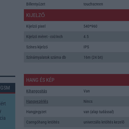
Billentyűzet
touchscreen
KIJELZŐ
Kijelző pixel
540*960
Kijelző méret - col/inch
4.5
Színes kijelző
IPS
Színárnyalatok száma db
16m (24 bit)
HANG ÉS KÉP
TGSM
Kihangositás
Van
Hangvezérlés
Nincs
ért
y
Hangjegyzet
van (alap tudással)
cia
Csengőhang letöltés
univerzális letöltés kezelõ