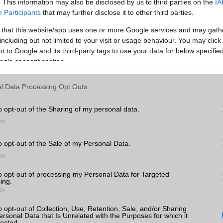
. This information may also be disclosed by us to third parties on the
IA
Participants
that may further disclose it to other third parties.
GPRS
Van
 that this website/app uses one or more Google services and may gath
EDGE
Van
including but not limited to your visit or usage behaviour. You may click 
WAP
5HTML
 to Google and its third-party tags to use your data for below specifi
ogle consent section.
EMS
/E-mail
push eMail
MMS
Van
ncia
l Data Processing Opt Outs
Infraport
Nincs
k
o opt-out of the Sharing of my personal data.
Bluetooth
v4,x
In
tás
kkal
B/T extra
A2DP
o opt-out of the Sale of my Personal Data.
In
Wi-Fi (alap)
g/b
v4 (n)
ncia
to opt-out of processing my Personal Data for Targeted
Wi-Fi Direct
Van
ing.
In
Wi-Fi extra
Nincs
o opt-out of Collection, Use, Retention, Sale, and/or Sharing
Wi-Fi HotSpot
Van
ersonal Data that Is Unrelated with the Purposes for which it
lected.