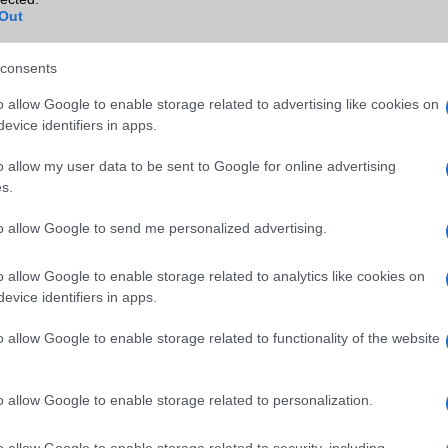
gee
Blackberry
Nincs
Out
ok
NFC
Nincs
consents
TV/USB kapcsolat
Nincs
o allow Google to enable storage related to advertising like cookies on
GPS
aGPS (USA)
evice identifiers in apps.
Push to Talk
Nincs
o allow my user data to be sent to Google for online advertising
s.
AKKUMULÁTOR
to allow Google to send me personalized advertising.
Típus
Li-Ion
Készenléti idő h /
620
o allow Google to enable storage related to analytics like cookies on
Cserélhetőség
evice identifiers in apps.
Beszélgetési idő h /
8
o allow Google to enable storage related to functionality of the website
Gyorstöltés
ALKALMAZÁSOK ÉS ÉRZÉKELŐK
o allow Google to enable storage related to personalization.
Java
Nincs
o allow Google to enable storage related to security, including