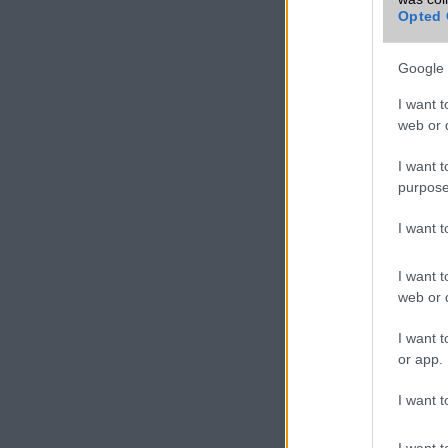
További Doo
Opted 
mobiltelefon
Google 
VIDEO
I want t
web or d
I want t
purpose
I want 
I want t
web or d
I want t
or app.
I want t
I want t