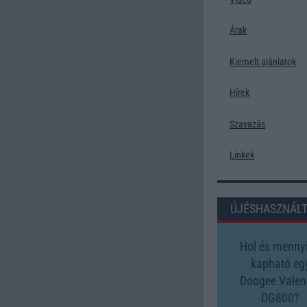
Árak
Kiemelt ajánlatok
Hírek
Szavazás
Linkek
ÚJÉSHASZNÁL
Hol és mennyi
kapható eg
Doogee Valen
DG800?