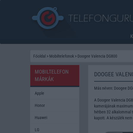
Főoldal
>
Mobiltelefonok
>
Doogee Valencia DG800
MOBILTELEFON
DOOGEE VALENC
MÁRKÁK
Más néven: Doogee DG
Apple
A Doogee Valencia DG80
Honor
kamerájának maximum fe
hétben 32 alkalommal te
Huawei
kapott. A készülék nem
LG