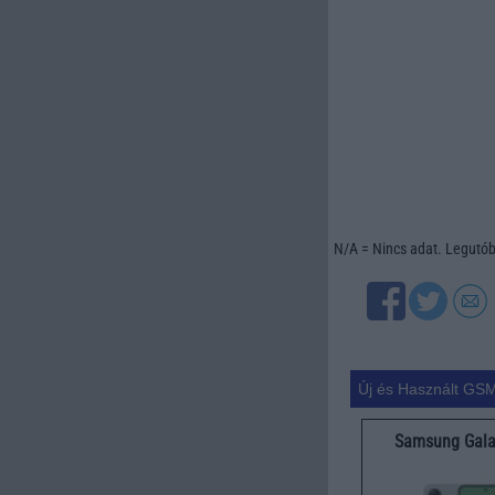
N/A = Nincs adat. Legutóbb
Új és Használt GSM
Samsung Gala