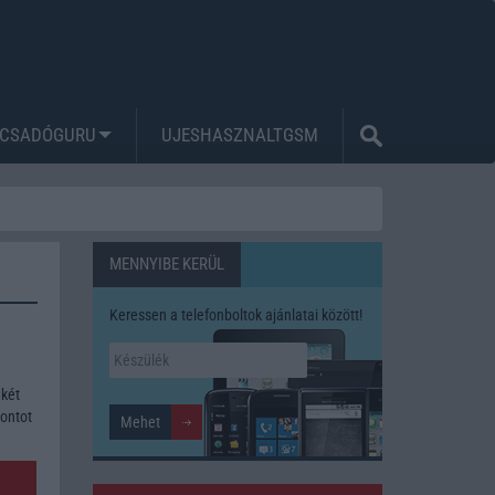
CSADÓGURU
UJESHASZNALTGSM
MENNYIBE KERÜL
Keressen a telefonboltok ajánlatai között!
 két
pontot