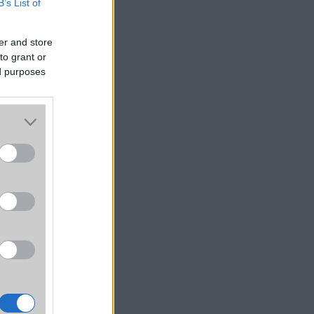
B’s List of
er and store
to grant or
ed purposes