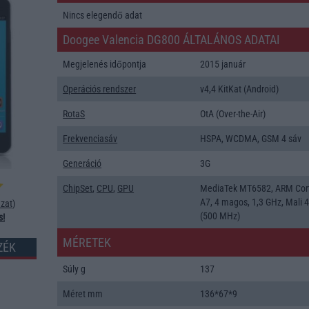
Nincs elegendő adat
Doogee Valencia DG800 ÁLTALÁNOS ADATAI
Megjelenés időpontja
2015 január
Operációs rendszer
v4,4 KitKat (Android)
RotaS
OtA (Over-the-Air)
Frekvenciasáv
HSPA, WCDMA, GSM 4 sáv
Generáció
3G
ChipSet
,
CPU
,
GPU
MediaTek MT6582, ARM Cor
A7, 4 magos, 1,3 GHz, Mali 
zat
)
(500 MHz)
s!
MÉRETEK
ZÉK
Súly g
137
Méret mm
136*67*9