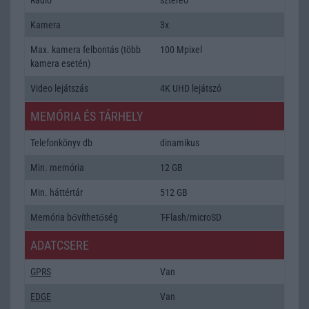
Kamera
3x
Max. kamera felbontás (több
100 Mpixel
kamera esetén)
Video lejátszás
4K UHD lejátszó
MEMÓRIA ÉS TÁRHELY
Telefonkönyv db
dinamikus
Min. memória
12 GB
Min. háttértár
512 GB
Memória bővíthetőség
T-Flash/microSD
ADATCSERE
GPRS
Van
EDGE
Van