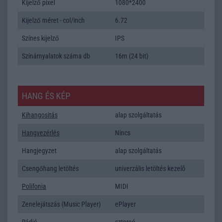
Kijelző pixel
1080*2400
Kijelző méret - col/inch
6.72
Színes kijelző
IPS
Színárnyalatok száma db
16m (24 bit)
HANG ÉS KÉP
Kihangositás
alap szolgáltatás
Hangvezérlés
Nincs
Hangjegyzet
alap szolgáltatás
Csengőhang letöltés
univerzális letöltés kezelõ
Polifonia
MIDI
Zenelejátszás (Music Player)
ePlayer
Rádió
sztereó