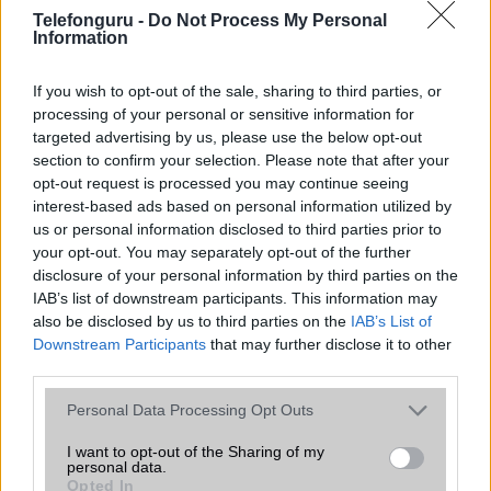
Telefonguru -
Do Not Process My Personal
Organizer
alap szolgáltatás
Information
T9 szótár
alkalmazás független szótár
If you wish to opt-out of the sale, sharing to third parties, or
Office alkalmazások
alap szolgáltatás
processing of your personal or sensitive information for
targeted advertising by us, please use the below opt-out
Iránytũ
ecompass
section to confirm your selection. Please note that after your
opt-out request is processed you may continue seeing
Extrák
Nincs
interest-based ads based on personal information utilized by
EGYÉB
us or personal information disclosed to third parties prior to
your opt-out. You may separately opt-out of the further
Vibra jelzés
alap szolgáltatás
disclosure of your personal information by third parties on the
IAB’s list of downstream participants. This information may
SIM típus
nanoSIM
also be disclosed by us to third parties on the
IAB’s List of
Downstream Participants
that may further disclose it to other
SIM-ek száma
2
third parties.
Flight mode
Van
Please note that this website/app uses one or more Google
Personal Data Processing Opt Outs
services and may gather and store information including but
Terület
Kína
not limited to your visit or usage behaviour. You may click to
I want to opt-out of the Sharing of my
personal data.
Funkciók
Van hátul egy 2. képernyõje is:
grant or deny consent to Google and its third-party tags to
Opted In
466*466, 1,32", AMOLED