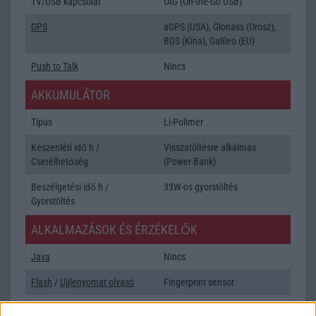
TV/USB kapcsolat
OtG (On-the-Go USB)
GPS
aGPS (USA), Glonass (Orosz),
BDS (Kína), Galileo (EU)
Push to Talk
Nincs
AKKUMULÁTOR
Típus
Li-Polimer
Készenléti idő h /
Visszatöltésre alkalmas
Cserélhetőség
(Power Bank)
Beszélgetési idő h /
33W-os gyorstöltés
Gyorstöltés
ALKALMAZÁSOK ÉS ÉRZÉKELŐK
Java
Nincs
Flash
/
Ujjlenyomat olvasó
Fingerprint sensor
SNS integráció
alap szolgáltatás