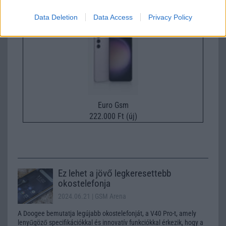
Samsung Galaxy S25
Data Deletion
Data Access
Privacy Policy
Euro Gsm
222.000 Ft (új)
Ez lehet a jövő legkeresettebb
okostelefonja
2024.06.21
| GSM Arena
A Doogee bemutatja legújabb okostelefonját, a V40 Pro-t, amely
lenyűgöző specifikációkkal és innovatív funkciókkal érkezik, hogy a