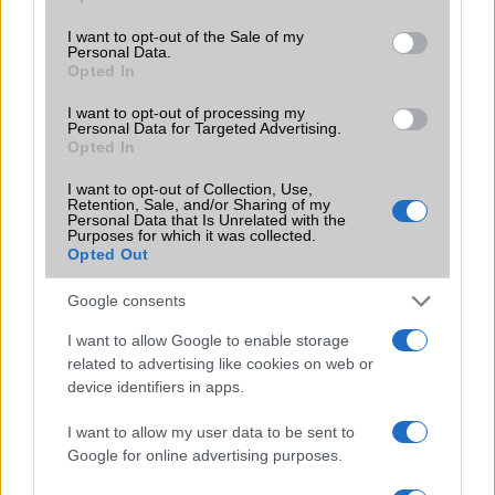
use your data for below specified purposes in below Google
consent section.
I want to opt-out of the Sale of my
Brand
Strapabíró
Personal Data.
Opted In
Védelem
IP69k
I want to opt-out of processing my
Limited Edition
Nincs
Personal Data for Targeted Advertising.
Opted In
SAR
1,65
I want to opt-out of Collection, Use,
N/A = Nincs adat. Legutóbbi frissítés: 2026-07-13 19:00:00
Retention, Sale, and/or Sharing of my
Personal Data that Is Unrelated with the
Purposes for which it was collected.
Opted Out
Google consents
I want to allow Google to enable storage
related to advertising like cookies on web or
Új és Használt GSM kiemelt ajánlatok
device identifiers in apps.
Apple iPhone 17
I want to allow my user data to be sent to
Google for online advertising purposes.