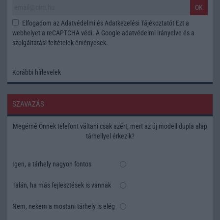
OK
Elfogadom az
Adatvédelmi és Adatkezelési Tájékoztatót
Ezt a
webhelyet a reCAPTCHA védi. A Google
adatvédelmi irányelve
és a
szolgáltatási feltételek
érvényesek.
Korábbi hírlevelek
SZAVAZÁS
Megérné Önnek telefont váltani csak azért, mert az új modell dupla alap
tárhellyel érkezik?
Igen, a tárhely nagyon fontos
Talán, ha más fejlesztések is vannak
Nem, nekem a mostani tárhely is elég