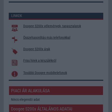
LINKEK
Doogee S200x vélemények, tapasztalatok
Összehasonlítás más telefonokkal
Doogee S200x árak
Friss hírek a készülékről
További Doogee mobiltelefonok
PIACI ÁR ALAKULÁSA
Nincs elegendő adat
Doogee S200x ÁLTALÁNOS ADATAI