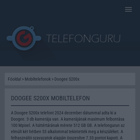
Toggle
naviga
Főoldal
>
Mobiltelefonok
>
Doogee S200x
DOOGEE S200X MOBILTELEFON
A Doogee S200x telefont 2024 december dátummal adta ki a
Doogee. 3 db kamerája van. A kamerájának maximum felbontása
100 Mpixel. A háttértárának mérete 512 GB GB. A telefongurun az
elmúlt két hétben 53 alkalommal tekintették meg a készüléket. A
felhasználói szavazatok alapján összesítve 7.33 pontot kapott. A