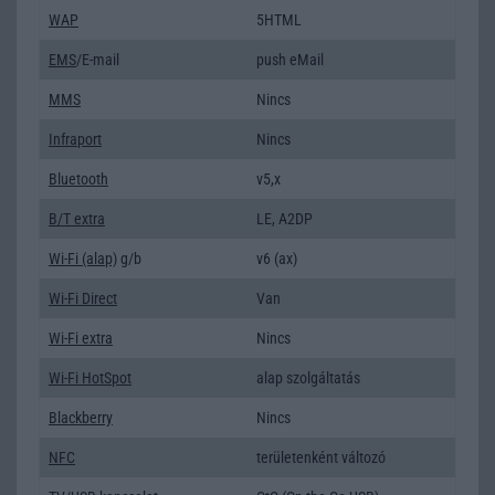
WAP
5HTML
EMS
/E-mail
push eMail
MMS
Nincs
Infraport
Nincs
Bluetooth
v5,x
B/T extra
LE, A2DP
Wi-Fi (alap)
g/b
v6 (ax)
Wi-Fi Direct
Van
Wi-Fi extra
Nincs
Wi-Fi HotSpot
alap szolgáltatás
Blackberry
Nincs
NFC
területenként változó