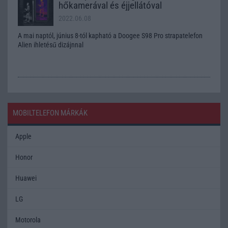
hőkamerával és éjjellátóval
2022.06.08
A mai naptól, június 8-tól kapható a Doogee S98 Pro strapatelefon
Alien ihletésű dizájnnal
MOBILTELEFON MÁRKÁK
Apple
Honor
Huawei
LG
Motorola