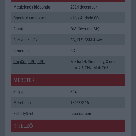
Megjelenés időpontja
2024 december
Operációs rendszer
v14,x Android OS
RotaS
OtA (Over-the-Air)
Frekvenciasáv
5G, LTE, GSM 4 sáv
Generáció
5G
ChipSet
,
CPU
,
GPU
MediaTek Dimensity, 8 mag,
max 2,6 GHz, Mali G68
MÉRETEK
Súly g
364
Méret mm
180*83*16
Billentyűzet
touchscreen
KIJELZŐ