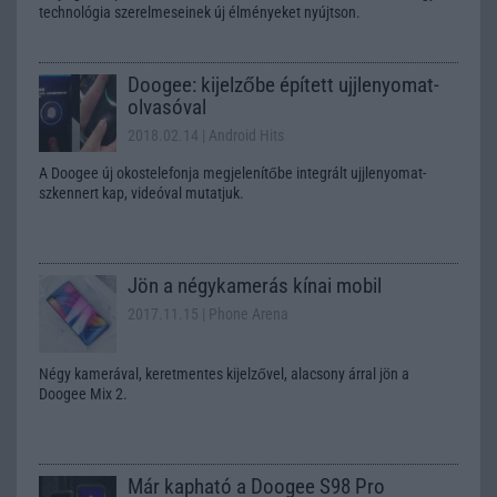
technológia szerelmeseinek új élményeket nyújtson.
Doogee: kijelzőbe épített ujjlenyomat-
olvasóval
2018.02.14
| Android Hits
A Doogee új okostelefonja megjelenítőbe integrált ujjlenyomat-
szkennert kap, videóval mutatjuk.
Jön a négykamerás kínai mobil
2017.11.15
| Phone Arena
Négy kamerával, keretmentes kijelzővel, alacsony árral jön a
Doogee Mix 2.
Már kapható a Doogee S98 Pro