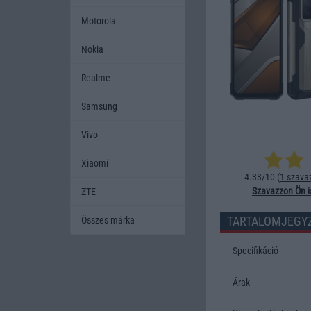
Motorola
Nokia
Realme
Samsung
Vivo
Xiaomi
4.33/10 (
1 szava
Szavazzon Ön i
ZTE
TARTALOMJEGY
Összes márka
Specifikáció
Árak