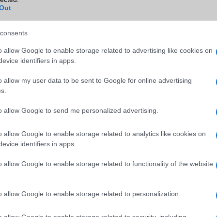
Out
TV/USB kapcsolat
OtG (On-the-Go USB)
GPS
aGPS (USA), Glonass (Orosz)
consents
BDS (Kína), Galileo (EU)
o allow Google to enable storage related to advertising like cookies on
Push to Talk
Nincs
evice identifiers in apps.
AKKUMULÁTOR
o allow my user data to be sent to Google for online advertising
s.
Típus
Li-Polimer
Készenléti idő h /
Visszatöltésre alkalmas (Po
to allow Google to send me personalized advertising.
Cserélhetőség
Bank)
o allow Google to enable storage related to analytics like cookies on
Beszélgetési idő h /
66W-os gyorstöltés
evice identifiers in apps.
Gyorstöltés
o allow Google to enable storage related to functionality of the website
ALKALMAZÁSOK ÉS ÉRZÉKELŐK
Java
Nincs
o allow Google to enable storage related to personalization.
Flash
/
Ujjlenyomat olvasó
Fingerprint sensor
o allow Google to enable storage related to security, including