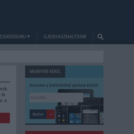
CSADÓGURU
UJESHASZNALTGSM
MENNYIBE KERÜL
Keressen a telefonboltok ajánlatai között!
ezik.
 59
tt. A