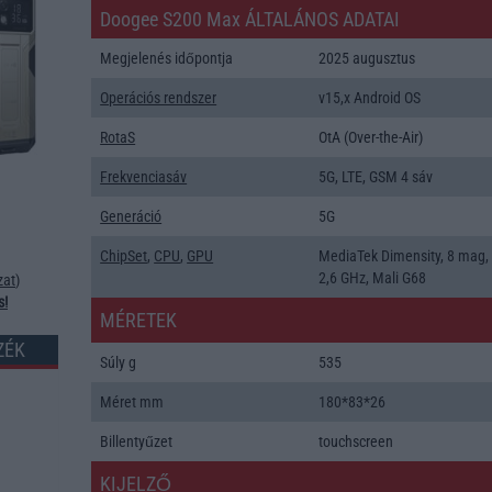
Doogee S200 Max ÁLTALÁNOS ADATAI
Megjelenés időpontja
2025 augusztus
Operációs rendszer
v15,x Android OS
RotaS
OtA (Over-the-Air)
Frekvenciasáv
5G, LTE, GSM 4 sáv
Generáció
5G
ChipSet
,
CPU
,
GPU
MediaTek Dimensity, 8 mag,
2,6 GHz, Mali G68
zat
)
s!
MÉRETEK
ZÉK
Súly g
535
Méret mm
180*83*26
Billentyűzet
touchscreen
KIJELZŐ