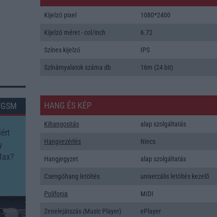
Kijelző pixel
1080*2400
Kijelző méret - col/inch
6.72
Színes kijelző
IPS
Színárnyalatok száma db
16m (24 bit)
HANG ÉS KÉP
TGSM
Kihangositás
alap szolgáltatás
ért
Hangvezérlés
Nincs
y
Max?
Hangjegyzet
alap szolgáltatás
Csengőhang letöltés
univerzális letöltés kezelõ
Polifonia
MIDI
Zenelejátszás (Music Player)
ePlayer