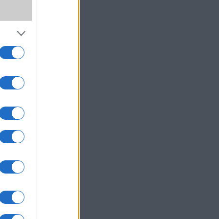
,
wer