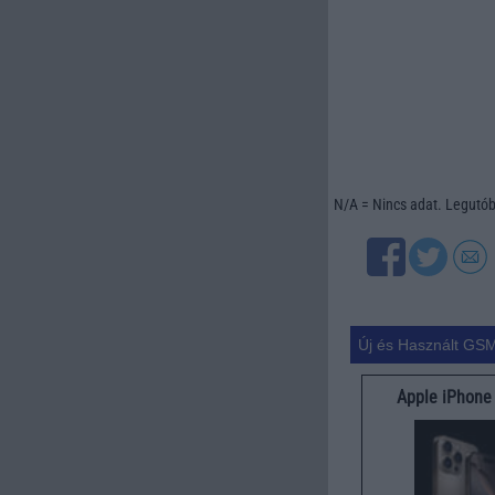
N/A = Nincs adat. Legutóbb
Új és Használt GSM
Apple iPhone