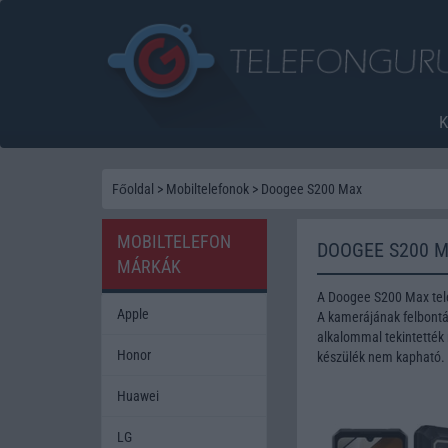
Főoldal
>
Mobiltelefonok
>
Doogee S200 Max
MOBILTELEFON
DOOGEE S200 
MÁRKÁK
A Doogee S200 Max tel
Apple
A kamerájának felbontás
alkalommal tekintették 
Honor
készülék nem kapható.
Huawei
LG