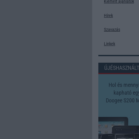
Kiemelt ajánlatok
Hírek
Szavazás
Linkek
ÚJÉSHASZNÁL
Hol és mennyi
kapható eg
Doogee S200 