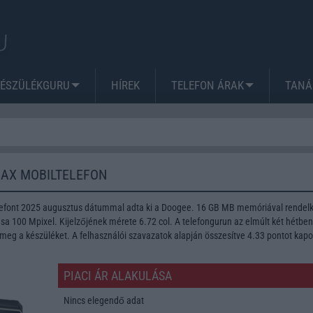
KÉSZÜLÉKGURU
HÍREK
TELEFON ÁRAK
TANÁ
MAX MOBILTELEFON
efont 2025 augusztus dátummal adta ki a Doogee. 16 GB MB memóriával rendelk
a 100 Mpixel. Kijelzőjének mérete 6.72 col. A telefongurun az elmúlt két hétben
meg a készüléket. A felhasználói szavazatok alapján összesítve 4.33 pontot kapo
PIACI ÁR ALAKULÁSA
Nincs elegendő adat