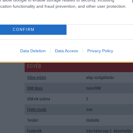
SNS integráció
alap szolgáltatás
cation functionality and fraud prevention, and other user protection.
Organizer
alap szolgáltatás
T9 szótár
alkalmazás független szótár
CONFIRM
Office alkalmazások
alap szolgáltatás
Iránytũ
ecompass
Data Deletion
Data Access
Privacy Policy
Extrák
Nincs
EGYÉB
Vibra jelzés
alap szolgáltatás
SIM típus
nanoSIM
SIM-ek száma
2
Flight mode
Van
Terület
Globális
Funkciók
Van hátul egy 2. képernyõje 