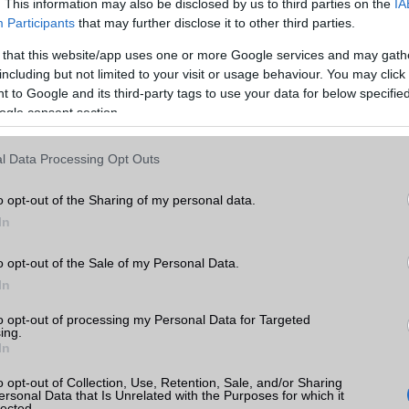
EDGE
Van
. This information may also be disclosed by us to third parties on the
IA
Participants
that may further disclose it to other third parties.
WAP
5HTML
 that this website/app uses one or more Google services and may gath
0 Max
EMS
/E-mail
push eMail
including but not limited to your visit or usage behaviour. You may click 
k
 to Google and its third-party tags to use your data for below specifi
MMS
Nincs
ogle consent section.
tás
Infraport
Nincs
kkal
l Data Processing Opt Outs
Bluetooth
v5,x
0 Max
B/T extra
LE, A2DP
o opt-out of the Sharing of my personal data.
In
Wi-Fi (alap)
g/b
v6 (ax)
o opt-out of the Sale of my Personal Data.
Wi-Fi Direct
Nincs
In
gee
Wi-Fi extra
Nincs
ok
to opt-out of processing my Personal Data for Targeted
Wi-Fi HotSpot
alap szolgáltatás
ing.
In
Blackberry
Nincs
o opt-out of Collection, Use, Retention, Sale, and/or Sharing
ersonal Data that Is Unrelated with the Purposes for which it
NFC
területenként változó
lected.