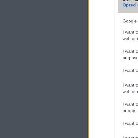
Opted 
Google 
I want t
web or d
I want t
purpose
I want 
I want t
web or d
I want t
or app.
I want t
I want t