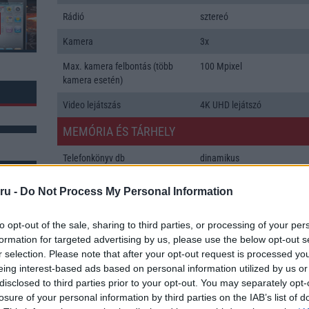
Rádió
sztereó
Kamera
3x
Max. kamera felbontás (több
100 Mpixel
kamera esetén)
Video lejátszás
4K UHD lejátszó
MEMÓRIA ÉS TÁRHELY
Telefonkönyv db
dinamikus
Min. memória
16 GB
ru -
Do Not Process My Personal Information
Min. háttértár
512 GB
k: 1
to opt-out of the sale, sharing to third parties, or processing of your per
Memória bővíthetőség
T-Flash/microSD
formation for targeted advertising by us, please use the below opt-out s
r selection. Please note that after your opt-out request is processed y
ADATCSERE
eing interest-based ads based on personal information utilized by us or
disclosed to third parties prior to your opt-out. You may separately opt-
GPRS
Van
losure of your personal information by third parties on the IAB’s list of