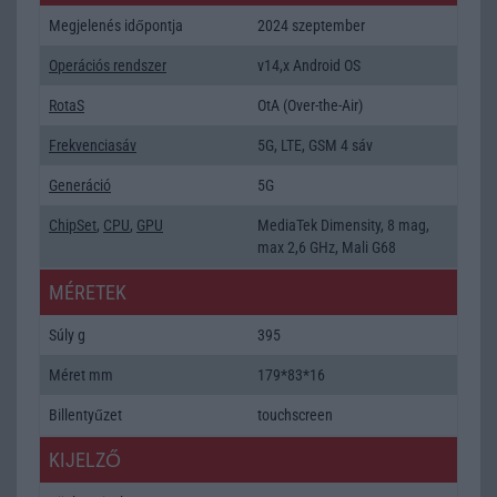
Megjelenés időpontja
2024 szeptember
Operációs rendszer
v14,x Android OS
RotaS
OtA (Over-the-Air)
Frekvenciasáv
5G, LTE, GSM 4 sáv
Generáció
5G
ChipSet
,
CPU
,
GPU
MediaTek Dimensity, 8 mag,
max 2,6 GHz, Mali G68
MÉRETEK
Súly g
395
Méret mm
179*83*16
Billentyűzet
touchscreen
KIJELZŐ