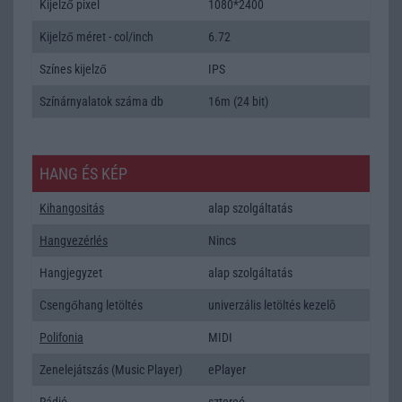
Kijelző pixel
1080*2400
Kijelző méret - col/inch
6.72
Színes kijelző
IPS
Színárnyalatok száma db
16m (24 bit)
HANG ÉS KÉP
Kihangositás
alap szolgáltatás
Hangvezérlés
Nincs
Hangjegyzet
alap szolgáltatás
Csengőhang letöltés
univerzális letöltés kezelõ
Polifonia
MIDI
Zenelejátszás (Music Player)
ePlayer
Rádió
sztereó