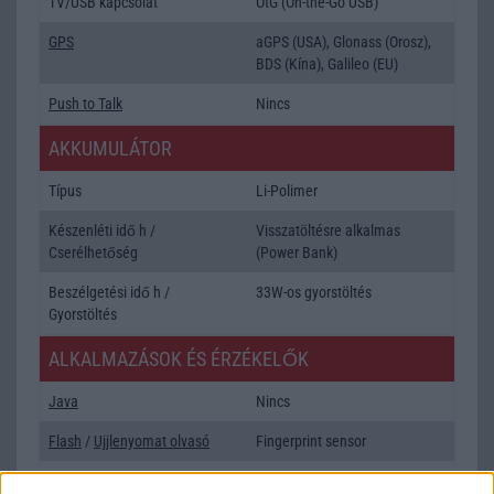
TV/USB kapcsolat
OtG (On-the-Go USB)
GPS
aGPS (USA), Glonass (Orosz),
BDS (Kína), Galileo (EU)
Push to Talk
Nincs
AKKUMULÁTOR
Típus
Li-Polimer
Készenléti idő h /
Visszatöltésre alkalmas
Cserélhetőség
(Power Bank)
Beszélgetési idő h /
33W-os gyorstöltés
Gyorstöltés
ALKALMAZÁSOK ÉS ÉRZÉKELŐK
Java
Nincs
Flash
/
Ujjlenyomat olvasó
Fingerprint sensor
SNS integráció
alap szolgáltatás