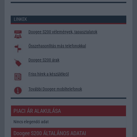
LINKEK
Doogee S200 vélemények, tapasztalatok
Összehasonlítás más telefonokkal
Doogee S200 árak
Friss hírek a készülékről
További Doogee mobiltelefonok
PIACI ÁR ALAKULÁSA
Nincs elegendő adat
Doogee S200 ÁLTALÁNOS ADATAI