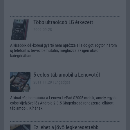
Több ultraolcsó LG érkezett
2009.09.28
A kisebbik dél-koreai gyártó nem aprózza el a dolgot, rögtön három
új telefont is tervez bemutatni, méghozzá az igen olcsó
kategóriában.
5 colos táblamobil a Lenovotól
2011.11.29
| Engadget
A kínai cég bemutatta a Lenovo LePad S2005 mobilt, amely egy öt
colos kijelzővel és Android 2.3.5 Gingerbread rendszerrel ellátott
táblamobil. Kínának.
Ez lehet a jövő legkeresettebb