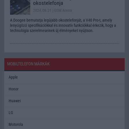
okostelefonja
2024.06.21
| GSM Arena
A Doogee bemutatja legújabb okostelefonját, a V40 Pro-t, amely
lenyűgöző specifikációkkal és innovatív funkciókkal érkezik, hogy a
technológia szerelmeseinek új élményeket nyújtson.
MOBILTELEFON MÁRKÁK
Apple
Honor
Huawei
LG
Motorola