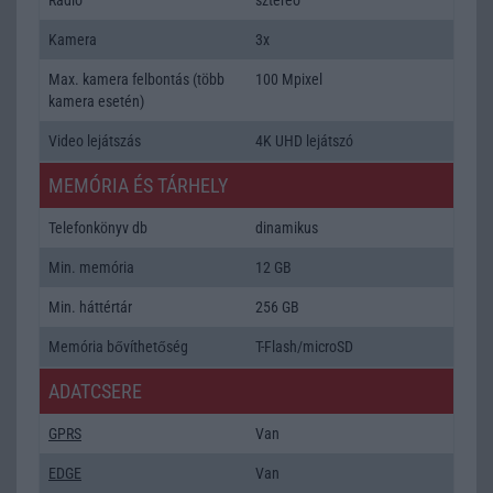
Kamera
3x
Max. kamera felbontás (több
100 Mpixel
kamera esetén)
Video lejátszás
4K UHD lejátszó
MEMÓRIA ÉS TÁRHELY
Telefonkönyv db
dinamikus
Min. memória
12 GB
Min. háttértár
256 GB
Memória bővíthetőség
T-Flash/microSD
ADATCSERE
GPRS
Van
EDGE
Van