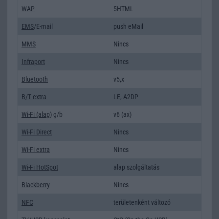
WAP
5HTML
EMS
/E-mail
push eMail
MMS
Nincs
Infraport
Nincs
Bluetooth
v5,x
B/T extra
LE, A2DP
Wi-Fi (alap)
g/b
v6 (ax)
Wi-Fi Direct
Nincs
Wi-Fi extra
Nincs
Wi-Fi HotSpot
alap szolgáltatás
Blackberry
Nincs
NFC
területenként változó