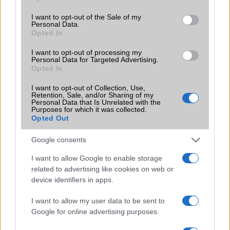
use your data for below specified purposes in below Google
consent section.
I want to opt-out of the Sale of my
Brand
Strapabíró
Personal Data.
Opted In
Védelem
IP69k
I want to opt-out of processing my
Limited Edition
Nincs
Personal Data for Targeted Advertising.
Opted In
SAR
Nincs publikus adat!
I want to opt-out of Collection, Use,
N/A = Nincs adat. Legutóbbi frissítés: 2026-07-13 19:00:00
Retention, Sale, and/or Sharing of my
Personal Data that Is Unrelated with the
Purposes for which it was collected.
Opted Out
Google consents
I want to allow Google to enable storage
related to advertising like cookies on web or
Új és Használt GSM kiemelt ajánlatok
device identifiers in apps.
Apple iPhone 16e
I want to allow my user data to be sent to
Google for online advertising purposes.