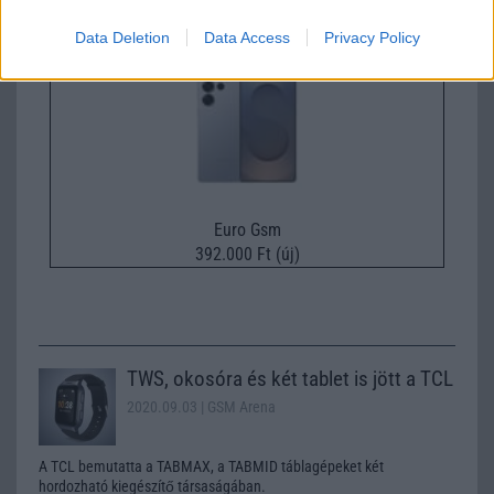
Samsung Galaxy S26 Ultra
Data Deletion
Data Access
Privacy Policy
Euro Gsm
392.000 Ft (új)
TWS, okosóra és két tablet is jött a TCL
2020.09.03
| GSM Arena
A TCL bemutatta a TABMAX, a TABMID táblagépeket két
hordozható kiegészítő társaságában.