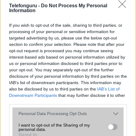
Telefonguru -
Do Not Process My Personal
Organizer
alap szolgáltatás
Information
T9 szótár
alkalmazás független szótár
If you wish to opt-out of the sale, sharing to third parties, or
Office alkalmazások
alap szolgáltatás
processing of your personal or sensitive information for
targeted advertising by us, please use the below opt-out
Iránytũ
ecompass
section to confirm your selection. Please note that after your
opt-out request is processed you may continue seeing
Extrák
Nincs
interest-based ads based on personal information utilized by
EGYÉB
us or personal information disclosed to third parties prior to
your opt-out. You may separately opt-out of the further
Vibra jelzés
alap szolgáltatás
disclosure of your personal information by third parties on the
IAB’s list of downstream participants. This information may
SIM típus
nanoSIM
also be disclosed by us to third parties on the
IAB’s List of
Downstream Participants
that may further disclose it to other
SIM-ek száma
2
third parties.
Flight mode
Van
Please note that this website/app uses one or more Google
Personal Data Processing Opt Outs
services and may gather and store information including but
Terület
Globális
not limited to your visit or usage behaviour. You may click to
I want to opt-out of the Sharing of my
personal data.
Funkciók
Van hátul egy 2. képernyõje is:
grant or deny consent to Google and its third-party tags to
Opted In
466*466, 1,32", AMOLED