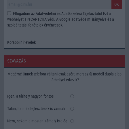
OK
Elfogadom az
Adatvédelmi és Adatkezelési Tájékoztatót
Ezt a
webhelyet a reCAPTCHA védi. A Google
adatvédelmi irányelve
és a
szolgáltatási feltételek
érvényesek.
Korábbi hírlevelek
SZAVAZÁS
Megérné Önnek telefont váltani csak azért, mert az új modell dupla alap
tárhellyel érkezik?
Igen, a tárhely nagyon fontos
Talán, ha más fejlesztések is vannak
Nem, nekem a mostani tárhely is elég