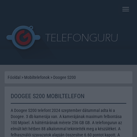
Toggle
naviga
Főoldal
>
Mobiltelefonok
>
Doogee S200
DOOGEE S200 MOBILTELEFON
A Doogee S200 telefont 2024 szeptember dátummal adta ki a
Doogee. 3 db kamerája van. A kamerájának maximum felbontása
100 Mpixel. A háttértárának mérete 256 GB GB. A telefongurun az
elmúlt két hétben 88 alkalommal tekintették meg a készüléket. A
felhasználói szavazatok alapján összesítve 6.60 pontot kapott. A