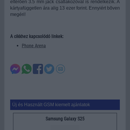
eltérõen 3.5 mm jack csatlakozóval is rendelkezik. A
kártyafüggetlen ára alig 13 ezer forint. Ennyiért bõven
megéri!
A cikkhez kapcsolódó linkek:
Phone Arena
Új és Használt GSM kiemelt ajánlatok
Samsung Galaxy S25