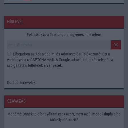
HÍRLEVÉL
Feliratkozás a Telefonguru ingyenes hírlevelére
OK
Elfogadom az
Adatvédelmi és Adatkezelési Tájékoztatót
Ezt a
webhelyet a reCAPTCHA védi. A Google
adatvédelmi irányelve
és a
szolgáltatási feltételek
érvényesek.
Korábbi hírlevelek
SZAVAZÁS
Megérné Önnek telefont váltani csak azért, mert az új modell dupla alap
tárhellyel érkezik?