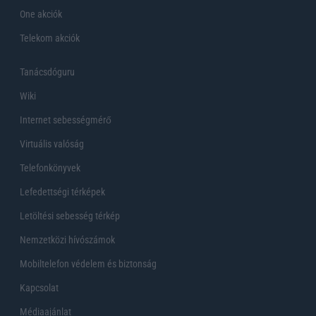
One akciók
Telekom akciók
Tanácsdóguru
Wiki
Internet sebességmérő
Virtuális valóság
Telefonkönyvek
Lefedettségi térképek
Letöltési sebesség térkép
Nemzetközi hívószámok
Mobiltelefon védelem és biztonság
Kapcsolat
Médiaajánlat