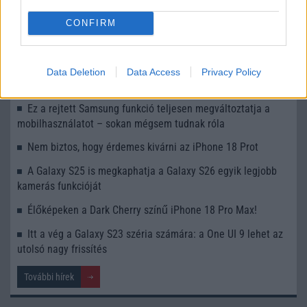
UI 9 frissítésből – itt a lista az érintett modellekről
CONFIRM
iPhone 18 bemutató dátum - ekkor rántja le a leplet az
Apple az új csúcsmobilokról
Az Android rejtett automatizmusai: hat funkció, amely
Data Deletion
Data Access
Privacy Policy
észrevétlenül könnyíti meg a mindennapokat
Ez a rejtett Samsung funkció teljesen megváltoztatja a
mobilhasználatot – sokan mégsem tudnak róla
Nem biztos, hogy érdemes kivárni az iPhone 18 Prot
A Galaxy S25 is megkaphatja a Galaxy S26 egyik legjobb
kamerás funkcióját
Élőképeken a Dark Cherry színű iPhone 18 Pro Max!
Itt a vég a Galaxy S23 széria számára: a One UI 9 lehet az
utolsó nagy frissítés
További hírek