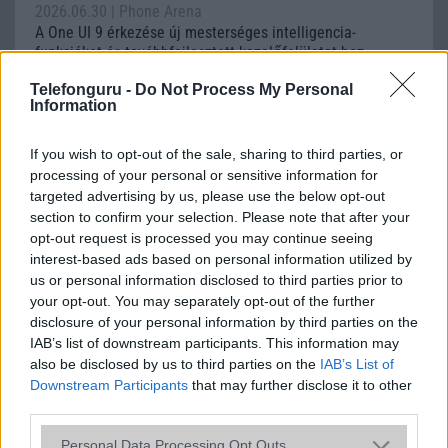
2026.06.30
| Phone Arena
A One UI 9 érkezése új mesterséges intelligencia-
funkciókat és továbbfejlesztett kezelőfelületet hoz,
azonban több korábbi csúcskategóriás és középkategóriás
Telefonguru -
Do Not Process My Personal
Galaxy készülék számára ez lesz az út vége.
Information
iPhone 18 bemutató dátum - ekkor
rántja le a leplet az Apple az új
If you wish to opt-out of the sale, sharing to third parties, or
csúcsmobilokról
processing of your personal or sensitive information for
targeted advertising by us, please use the below opt-out
2026.06.29
| Phone Arena
section to confirm your selection. Please note that after your
A szeptemberi eseményen az iPhone 18 Pro modellek
opt-out request is processed you may continue seeing
mellett a régóta pletykált hajlítható iPhone Ultra is
interest-based ads based on personal information utilized by
bemutatkozhat, miközben az áremelésekről szóló
találgatások továbbra is beárnyékolják a rajtot.
us or personal information disclosed to third parties prior to
your opt-out. You may separately opt-out of the further
Az Android rejtett automatizmusai: hat
disclosure of your personal information by third parties on the
funkció, amely észrevétlenül könnyíti
IAB’s list of downstream participants. This information may
meg a mindennapokat
also be disclosed by us to third parties on the
IAB’s List of
Downstream Participants
that may further disclose it to other
2026.06.14
| Android Police
third parties.
Sok felhasználó külön alkalmazásokra esküszik, pedig az
Android már évek óta olyan intelligens funkciókat kínál,
Please note that this website/app uses one or more Google
Personal Data Processing Opt Outs