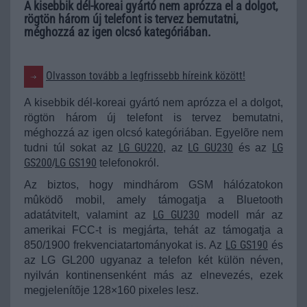
A kisebbik dél-koreai gyártó nem aprózza el a dolgot,
rögtön három új telefont is tervez bemutatni,
méghozzá az igen olcsó kategóriában.
Olvasson tovább a legfrissebb híreink között!
A kisebbik dél-koreai gyártó nem aprózza el a dolgot,
rögtön három új telefont is tervez bemutatni,
méghozzá az igen olcsó kategóriában. Egyelõre nem
LG GU220
LG GU230
LG
tudni túl sokat az
, az
és az
GS200
LG GS190
/
telefonokról.
Az biztos, hogy mindhárom GSM hálózatokon
mûködõ mobil, amely támogatja a Bluetooth
LG GU230
adatátvitelt, valamint az
modell már az
amerikai FCC-t is megjárta, tehát az támogatja a
LG GS190
850/1900 frekvenciatartományokat is.
Az
és
az LG GL200 ugyanaz a telefon két külön néven,
nyilván kontinensenként más az elnevezés, ezek
megjelenítõje 128×160 pixeles lesz.