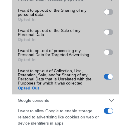
amelyek maguktól dolgoznak a háttérben.
services and may gather and store information including but
not limited to your visit or usage behaviour. You may click to
I want to opt-out of the Sharing of my
personal data.
Ez a rejtett Samsung funkció teljesen
grant or deny consent to Google and its third-party tags to
Opted In
megváltoztatja a mobilhasználatot –
use your data for below specified purposes in below Google
sokan mégsem tudnak róla
consent section.
I want to opt-out of the Sale of my
Personal Data.
2026.07.12
| Android Central
Opted In
Az Edge Panel az egyik leghasznosabb funkció, amely
jelentősen felgyorsítja a mindennapi használatot,
I want to opt-out of processing my
miközben a Pixel telefonokból továbbra is hiányzik.
Personal Data for Targeted Advertising.
Opted In
I want to opt-out of Collection, Use,
Retention, Sale, and/or Sharing of my
Personal Data that Is Unrelated with the
Purposes for which it was collected.
Opted Out
KAPCSOLÓDÓ HÍREK
Google consents
Android 4.2 Jelly Bean: mik az újdonságok?
I want to allow Google to enable storage
A kínaiak tovább támadnak, itt a Redmi Note 4
related to advertising like cookies on web or
device identifiers in apps.
A Google Chrome új biztonsági ellenőrzése a nem kívánt
webes értesítések megszüntetésére összpontosít