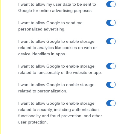
I want to allow my user data to be sent to
Így változtatja meg a jelszókezelésünket ez az újítás
Google for online advertising purposes.
Vajon túl vékonyra sikerül az iPhone 17 Air? – A divat ára a
I want to allow Google to send me
technológiában
personalized advertising.
Ezek az iPhone-ok, iPadek és Macek már nem kapják meg
I want to allow Google to enable storage
az iOS 26-ot és társait
related to analytics like cookies on web or
Az Apple új AI modellje forradalmasíthatja a kódgenerálást
device identifiers in apps.
a diffúziós architektúra alkalmazásával
I want to allow Google to enable storage
Apple Watch Series 11, Ultra 3 és SE 3: Mit várhatunk és
related to functionality of the website or app.
mikor érdemes vásárolni
I want to allow Google to enable storage
További hírek
related to personalization.
I want to allow Google to enable storage
related to security, including authentication
functionality and fraud prevention, and other
LEGOLVASOTTABBAK
user protection.
Számos népszerű Samsung Galaxy készülék kimarad a One