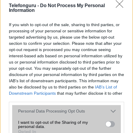
SNS integráció
alap szolgáltatás
Telefonguru -
Do Not Process My Personal
Information
Organizer
alap szolgáltatás
T9 szótár
alkalmazás független szótár
If you wish to opt-out of the sale, sharing to third parties, or
processing of your personal or sensitive information for
Office alkalmazások
alap szolgáltatás
targeted advertising by us, please use the below opt-out
section to confirm your selection. Please note that after your
Iránytũ
ecompass
opt-out request is processed you may continue seeing
interest-based ads based on personal information utilized by
Extrák
Nincs
us or personal information disclosed to third parties prior to
EGYÉB
your opt-out. You may separately opt-out of the further
disclosure of your personal information by third parties on the
Vibra jelzés
alap szolgáltatás
IAB’s list of downstream participants. This information may
also be disclosed by us to third parties on the
IAB’s List of
SIM típus
nanoSIM
Downstream Participants
that may further disclose it to other
third parties.
SIM-ek száma
2
Please note that this website/app uses one or more Google
Personal Data Processing Opt Outs
Flight mode
Van
services and may gather and store information including but
Terület
Globális
not limited to your visit or usage behaviour. You may click to
I want to opt-out of the Sharing of my
personal data.
grant or deny consent to Google and its third-party tags to
Opted In
Funkciók
MIL-STD-810H