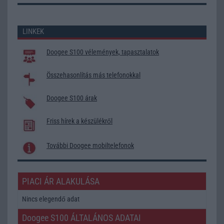
LINKEK
Doogee S100 vélemények, tapasztalatok
Összehasonlítás más telefonokkal
Doogee S100 árak
Friss hírek a készülékről
További Doogee mobiltelefonok
PIACI ÁR ALAKULÁSA
Nincs elegendő adat
Doogee S100 ÁLTALÁNOS ADATAI