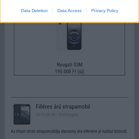
Apple iPhone 16e
Data Deletion
Data Access
Privacy Policy
Nyugati GSM
195.000 Ft (új)
Filléres árú strapamobil
2019.06.08
| Telefonguru
Az iHunt olcsó strapamobilja alacsony ára ellenére jó tudást biztosít.