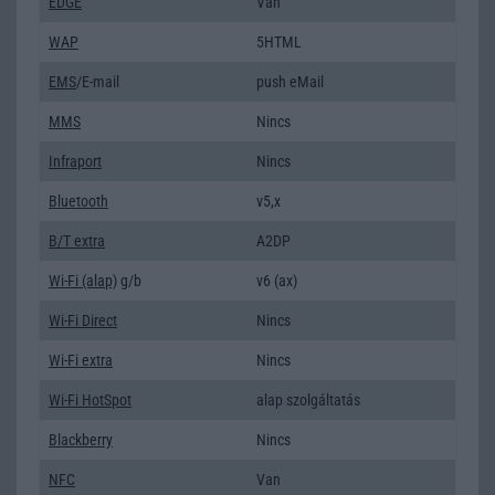
EDGE
Van
WAP
5HTML
EMS
/E-mail
push eMail
MMS
Nincs
Infraport
Nincs
Bluetooth
v5,x
B/T extra
A2DP
Wi-Fi (alap)
g/b
v6 (ax)
Wi-Fi Direct
Nincs
Wi-Fi extra
Nincs
Wi-Fi HotSpot
alap szolgáltatás
Blackberry
Nincs
NFC
Van