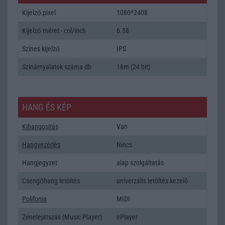
Kijelző pixel
1080*2408
Kijelző méret - col/inch
6.58
Színes kijelző
IPS
Színárnyalatok száma db
16m (24 bit)
HANG ÉS KÉP
Kihangositás
Van
Hangvezérlés
Nincs
Hangjegyzet
alap szolgáltatás
Csengőhang letöltés
univerzális letöltés kezelõ
Polifonia
MIDI
Zenelejátszás (Music Player)
ePlayer