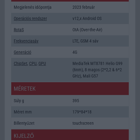
Megjelenés időpontja
2023 február
Operációs rendszer
v12,x Android OS
RotaS
OtA (Over-the-Air)
Frekvenciasáv
LTE, GSM 4 sáv
Generáció
4G
ChipSet
,
CPU
,
GPU
MediaTek MT8781 Helio G99
(6nm), 8 magos (2*2,2 & 6*2
GHz), Mali G57
MÉRETEK
Súly g
395
Méret mm
179*84*18
Billentyűzet
touchscreen
KIJELZŐ