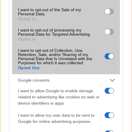
use your data for below specified purposes in below Google
consent section.
I want to opt-out of the Sale of my
Brand
Strapabíró
Personal Data.
Opted In
Védelem
IP69k
I want to opt-out of processing my
Limited Edition
Nincs
Personal Data for Targeted Advertising.
Opted In
SAR
Nincs publikus adat!
I want to opt-out of Collection, Use,
N/A = Nincs adat. Legutóbbi frissítés: 2026-07-13 19:00:00
Retention, Sale, and/or Sharing of my
Personal Data that Is Unrelated with the
Purposes for which it was collected.
Opted Out
Google consents
I want to allow Google to enable storage
related to advertising like cookies on web or
Új és Használt GSM kiemelt ajánlatok
device identifiers in apps.
Apple iPhone 15 Pro Max
I want to allow my user data to be sent to
Google for online advertising purposes.