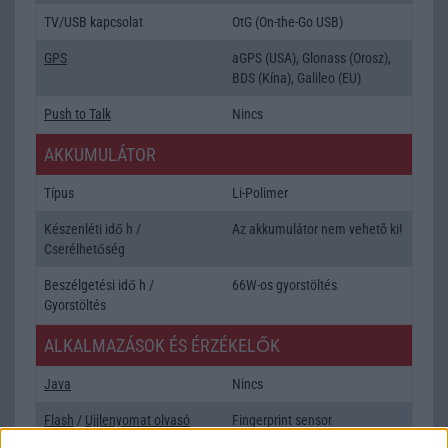
TV/USB kapcsolat
OtG (On-the-Go USB)
GPS
aGPS (USA), Glonass (Orosz),
BDS (Kína), Galileo (EU)
Push to Talk
Nincs
AKKUMULÁTOR
Típus
Li-Polimer
Készenléti idő h /
Az akkumulátor nem vehetõ ki!
Cserélhetőség
Beszélgetési idő h /
66W-os gyorstöltés
Gyorstöltés
ALKALMAZÁSOK ÉS ÉRZÉKELŐK
Java
Nincs
Flash
/
Ujjlenyomat olvasó
Fingerprint sensor