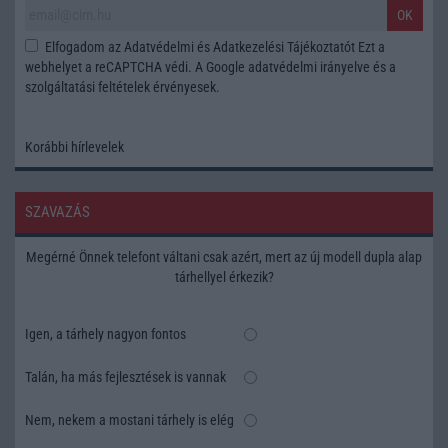
OK
Elfogadom az
Adatvédelmi és Adatkezelési Tájékoztatót
Ezt a
webhelyet a reCAPTCHA védi. A Google
adatvédelmi irányelve
és a
szolgáltatási feltételek
érvényesek.
Korábbi hírlevelek
SZAVAZÁS
Megérné Önnek telefont váltani csak azért, mert az új modell dupla alap
tárhellyel érkezik?
Igen, a tárhely nagyon fontos
Talán, ha más fejlesztések is vannak
Nem, nekem a mostani tárhely is elég