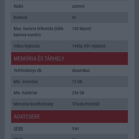
Rádió
sztereó
Kamera
3x
Max. kamera felbontás (több
108 Mpixel
kamera esetén)
Video lejátszás
1440p HD+ lejátszó
MEMÓRIA ÉS TÁRHELY
Telefonkönyv db
dinamikus
Min. memória
12 GB
Min. háttértár
256 GB
Memória bővíthetőség
T-Flash/microSD
ADATCSERE
GPRS
Van