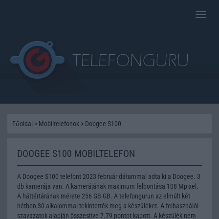
Toggle
naviga
Főoldal
>
Mobiltelefonok
>
Doogee S100
DOOGEE S100 MOBILTELEFON
A Doogee S100 telefont 2023 február dátummal adta ki a Doogee. 3
db kamerája van. A kamerájának maximum felbontása 108 Mpixel.
A háttértárának mérete 256 GB GB. A telefongurun az elmúlt két
hétben 30 alkalommal tekintették meg a készüléket. A felhasználói
szavazatok alapján összesítve 7.79 pontot kapott. A készülék nem