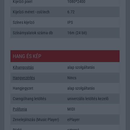
Kijelző pixel
1080*2400
Kijelző méret - col/inch
6.72
Színes kijelző
IPS
Színárnyalatok száma db
16m (24 bit)
HANG ÉS KÉP
Kihangositás
alap szolgáltatás
Hangvezérlés
Nincs
Hangjegyzet
alap szolgáltatás
Csengőhang letöltés
univerzális letöltés kezelõ
Polifonia
MIDI
Zenelejátszás (Music Player)
ePlayer
Rádió
sztereó