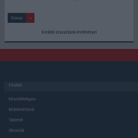
Korábbi szavazások eredményei
Főoldal
Készülékekguru
Mobiltelefonok
Tabletek
Okosórák