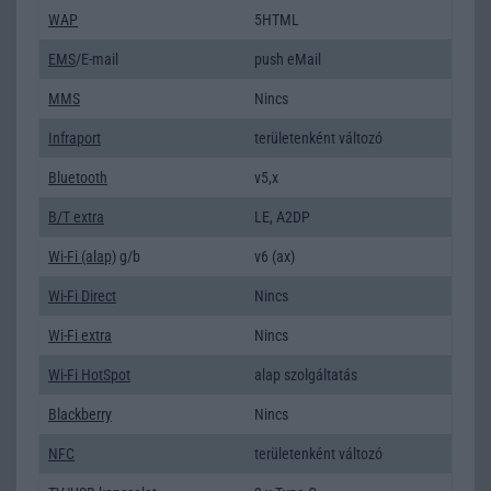
WAP
5HTML
EMS
/E-mail
push eMail
MMS
Nincs
Infraport
területenként változó
Bluetooth
v5,x
B/T extra
LE, A2DP
Wi-Fi (alap)
g/b
v6 (ax)
Wi-Fi Direct
Nincs
Wi-Fi extra
Nincs
Wi-Fi HotSpot
alap szolgáltatás
Blackberry
Nincs
NFC
területenként változó