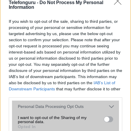
Telefonguru -
Do Not Process My Personal
Information
Organizer
alap szolgáltatás
T9 szótár
alkalmazás független szótár
If you wish to opt-out of the sale, sharing to third parties, or
processing of your personal or sensitive information for
Office alkalmazások
alap szolgáltatás
targeted advertising by us, please use the below opt-out
Iránytũ
ecompass
section to confirm your selection. Please note that after your
opt-out request is processed you may continue seeing
Extrák
Nincs
interest-based ads based on personal information utilized by
us or personal information disclosed to third parties prior to
EGYÉB
your opt-out. You may separately opt-out of the further
disclosure of your personal information by third parties on the
Vibra jelzés
alap szolgáltatás
IAB’s list of downstream participants. This information may
also be disclosed by us to third parties on the
SIM típus
nanoSIM
IAB’s List of
Downstream Participants
that may further disclose it to other
SIM-ek száma
2
third parties.
Flight mode
Van
Please note that this website/app uses one or more Google
Personal Data Processing Opt Outs
services and may gather and store information including but
Terület
Globális
not limited to your visit or usage behaviour. You may click to
I want to opt-out of the Sharing of my
personal data.
grant or deny consent to Google and its third-party tags to
Funkciók
HDR
Opted In
use your data for below specified purposes in below Google