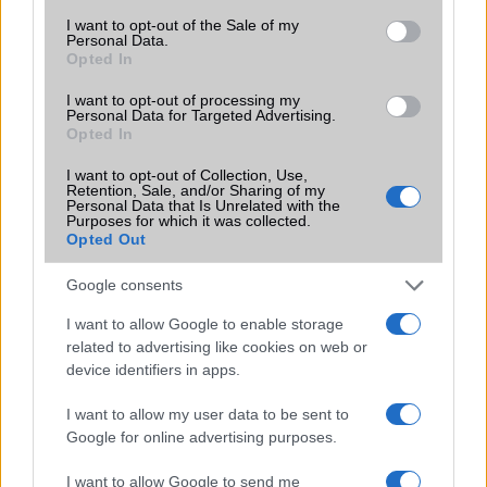
Brand
Strapabíró
consent section.
I want to opt-out of the Sale of my
Personal Data.
Védelem
IP69k
Opted In
Limited Edition
Nincs
I want to opt-out of processing my
Personal Data for Targeted Advertising.
SAR
Opted In
Nincs publikus adat!
N/A = Nincs adat. Legutóbbi frissítés: 2026-07-13 19:00:00
I want to opt-out of Collection, Use,
Retention, Sale, and/or Sharing of my
Personal Data that Is Unrelated with the
Purposes for which it was collected.
Opted Out
Google consents
I want to allow Google to enable storage
Új és Használt GSM kiemelt ajánlatok
related to advertising like cookies on web or
device identifiers in apps.
Apple iPhone 14 Pro Max
I want to allow my user data to be sent to
Google for online advertising purposes.
I want to allow Google to send me