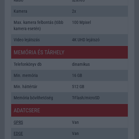
Kamera
2x
Max. kamera felbontás (több
100 Mpixel
kamera esetén)
Video lejátszás
4K UHD lejátszó
MEMÓRIA ÉS TÁRHELY
Telefonkönyv db
dinamikus
Min. memória
16 GB
Min. háttértár
512 GB
Memória bővíthetőség
T-Flash/microSD
ADATCSERE
GPRS
Van
EDGE
Van