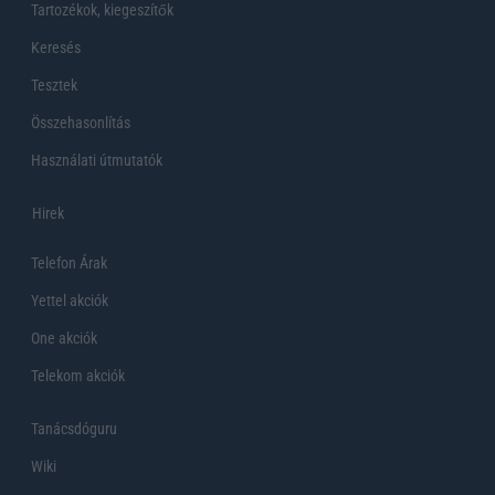
Tartozékok, kiegeszítők
Keresés
Tesztek
Összehasonlítás
Használati útmutatók
Hirek
Telefon Árak
Yettel akciók
One akciók
Telekom akciók
Tanácsdóguru
Wiki