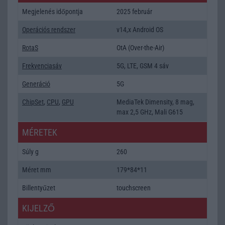
Megjelenés időpontja
2025 február
Operációs rendszer
v14,x Android OS
RotaS
OtA (Over-the-Air)
Frekvenciasáv
5G, LTE, GSM 4 sáv
Generáció
5G
ChipSet
,
CPU
,
GPU
MediaTek Dimensity, 8 mag,
max 2,5 GHz, Mali G615
MÉRETEK
Súly g
260
Méret mm
179*84*11
Billentyűzet
touchscreen
KIJELZŐ