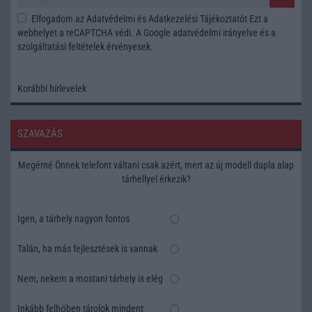
Elfogadom az
Adatvédelmi és Adatkezelési Tájékoztatót
Ezt a
webhelyet a reCAPTCHA védi. A Google
adatvédelmi irányelve
és a
szolgáltatási feltételek
érvényesek.
Korábbi hírlevelek
SZAVAZÁS
Megérné Önnek telefont váltani csak azért, mert az új modell dupla alap
tárhellyel érkezik?
Igen, a tárhely nagyon fontos
Talán, ha más fejlesztések is vannak
Nem, nekem a mostani tárhely is elég
Inkább felhőben tárolok mindent