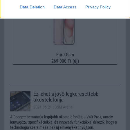
Data Deletion
Data Access
Privacy Policy
Euro Gsm
269.000 Ft (új)
Ez lehet a jövő legkeresettebb
okostelefonja
2024.06.21
| GSM Arena
A Doogee bemutatja legújabb okostelefonját, a V40 Pro-t, amely
lenyűgöző specifikációkkal és innovatív funkciókkal érkezik, hogy a
technológia szerelmeseinek új élményeket nyújtson.