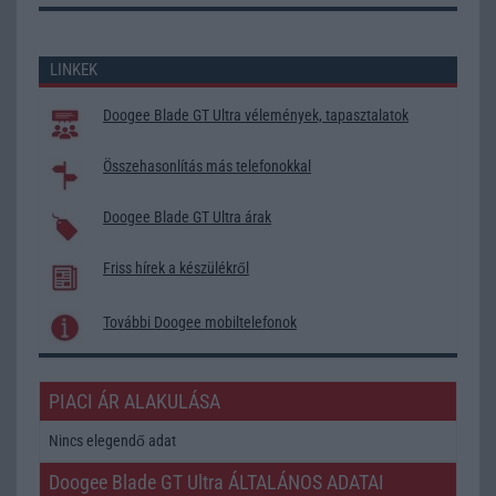
LINKEK
Doogee Blade GT Ultra vélemények, tapasztalatok
Összehasonlítás más telefonokkal
Doogee Blade GT Ultra árak
Friss hírek a készülékről
További Doogee mobiltelefonok
PIACI ÁR ALAKULÁSA
Nincs elegendő adat
Doogee Blade GT Ultra ÁLTALÁNOS ADATAI