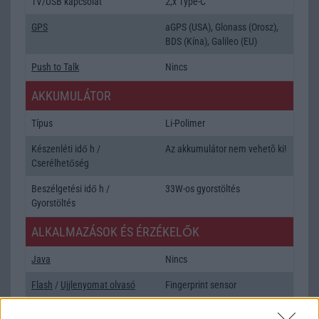
TV/USB kapcsolat
2,x Type-C
GPS
aGPS (USA), Glonass (Orosz),
BDS (Kína), Galileo (EU)
Push to Talk
Nincs
AKKUMULÁTOR
Típus
Li-Polimer
Készenléti idő h /
Az akkumulátor nem vehetõ ki!
Cserélhetőség
Beszélgetési idő h /
33W-os gyorstöltés
Gyorstöltés
ALKALMAZÁSOK ÉS ÉRZÉKELŐK
Java
Nincs
Flash
/
Ujjlenyomat olvasó
Fingerprint sensor
SNS integráció
alap szolgáltatás