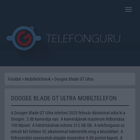
Toggle
naviga
Főoldal
>
Mobiltelefonok
>
Doogee Blade GT Ultra
DOOGEE BLADE GT ULTRA MOBILTELEFON
A Doogee Blade GT Ultra telefont 2025 február dátummal adta ki a
Doogee. 2 db kamerája van. A kamerájának maximum felbontása
100 Mpixel. A háttértárának mérete 512 GB GB. A telefongurun az
elmúlt két hétben 52 alkalommal tekintették meg a készüléket. A
felhasználói szavazatok alapján összesítve 3.00 pontot kapott. A