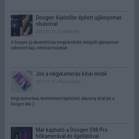
Doogee: kijelzőbe épített ujjlenyomat-
olvasóval
2018.02.14
| Android Hits
A Doogee új okostelefonja megjelenítőbe integrált ujjlenyomat-
szkennert kap, videóval mutatjuk.
Jön a négykamerás kínai mobil
2017.11.15
| Phone Arena
Négy kamerával, keretmentes kijelzővel, alacsony árral jön a
Doogee Mix 2.
Már kapható a Doogee S98 Pro
hőkamerával és éjjellátóval