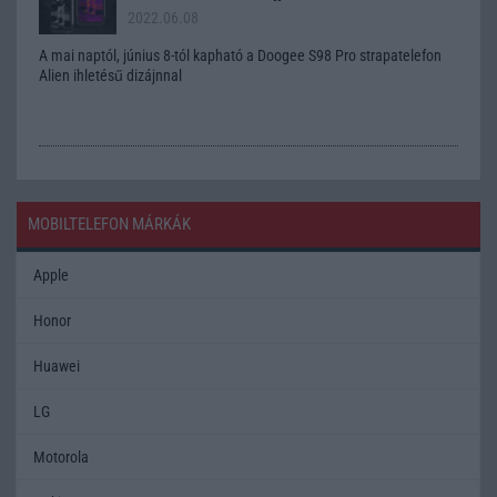
2022.06.08
A mai naptól, június 8-tól kapható a Doogee S98 Pro strapatelefon
Alien ihletésű dizájnnal
MOBILTELEFON MÁRKÁK
Apple
Honor
Huawei
LG
Motorola