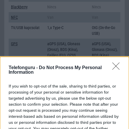
Blackberry
Nincs
Nincs
NFC
Van
Van
TV/USB kapcsolat
1,x Type-C
OtG (On-the-Go
USB)
GPS
aGPS (USA), Glonass
aGPS (USA),
(Orosz), BDS (Kína),
Glonass (Orosz),
Galileo (EU), QZSS
BDS (Kína),
(Japán)
Galileo (EU),
QZSS (Japán),
Telefonguru -
Do Not Process My Personal
Information
NavIC (India, új)
Push to Talk
Nincs
Nincs
If you wish to opt-out of the sale, sharing to third parties, or
processing of your personal or sensitive information for
AKKUMULÁTOR
targeted advertising by us, please use the below opt-out
Típus
Li-Polimer
Li-Polimer
section to confirm your selection. Please note that after your
opt-out request is processed you may continue seeing
Készenléti idő h /
Az akkumulátor nem
Az akkumulátor
interest-based ads based on personal information utilized by
Cserélhetőség
vehetõ ki!
nem vehetõ ki!
us or personal information disclosed to third parties prior to
your opt-out. You may separately opt-out of the further