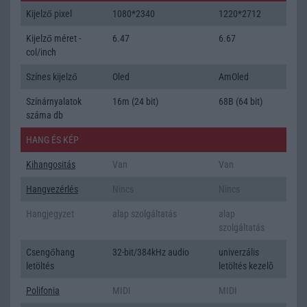
Kijelző pixel
1080*2340
1220*2712
Kijelző méret -
6.47
6.67
col/inch
Színes kijelző
Oled
AmOled
Színárnyalatok
16m (24 bit)
68B (64 bit)
száma db
HANG ÉS KÉP
Kihangositás
Van
Van
Hangvezérlés
Nincs
Nincs
Hangjegyzet
alap szolgáltatás
alap
szolgáltatás
Csengőhang
32-bit/384kHz audio
univerzális
letöltés
letöltés kezelõ
Polifonia
MIDI
MIDI