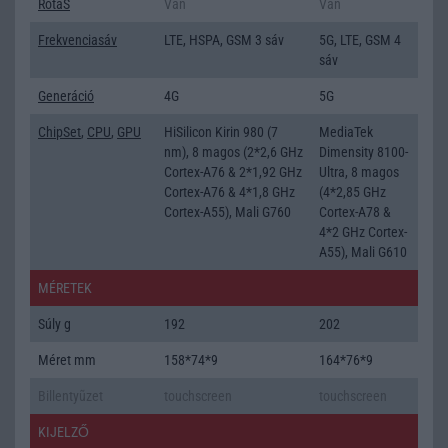
RotaS
Van
Van
Frekvenciasáv
LTE, HSPA, GSM 3 sáv
5G, LTE, GSM 4
sáv
Generáció
4G
5G
ChipSet
,
CPU
,
GPU
HiSilicon Kirin 980 (7
MediaTek
nm), 8 magos (2*2,6 GHz
Dimensity 8100-
Cortex-A76 & 2*1,92 GHz
Ultra, 8 magos
Cortex-A76 & 4*1,8 GHz
(4*2,85 GHz
Cortex-A55), Mali G760
Cortex-A78 &
4*2 GHz Cortex-
A55), Mali G610
MÉRETEK
Súly g
192
202
Méret mm
158*74*9
164*76*9
Billentyũzet
touchscreen
touchscreen
KIJELZŐ