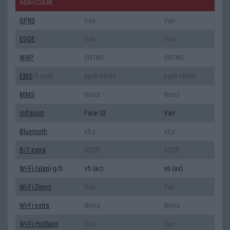
ADATCSERE
GPRS
Van
Van
EDGE
Van
Van
WAP
5HTML
5HTML
EMS
/E-mail
push eMail
push eMail
MMS
Nincs
Nincs
Infraport
Face ID
Van
Bluetooth
v5,x
v5,x
B/T extra
A2DP
A2DP
Wi-Fi (alap)
g/b
v5 (ac)
v6 (ax)
Wi-Fi Direct
Van
Van
Wi-Fi extra
Nincs
Nincs
Wi-Fi HotSpot
Van
Van