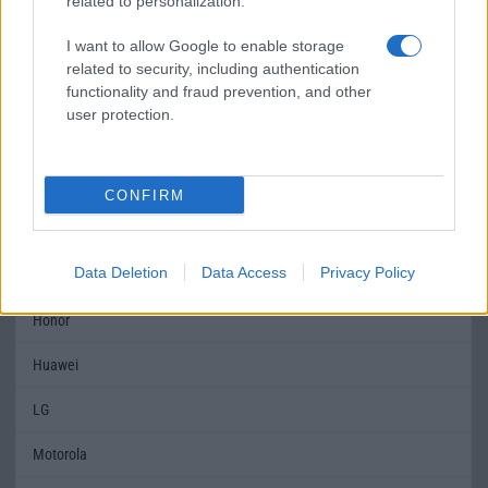
related to personalization.
Brand
Pro - emelt szintû és
Nincs
felszereltségû változat!
I want to allow Google to enable storage
related to security, including authentication
Védelem
IP68
Nincs
functionality and fraud prevention, and other
user protection.
Limited Edition
Nincs
Nincs
SAR
1,05
1,00
CONFIRM
MOBILTELEFON MÁRKÁK
Data Deletion
Data Access
Privacy Policy
Apple
Honor
Huawei
LG
Motorola