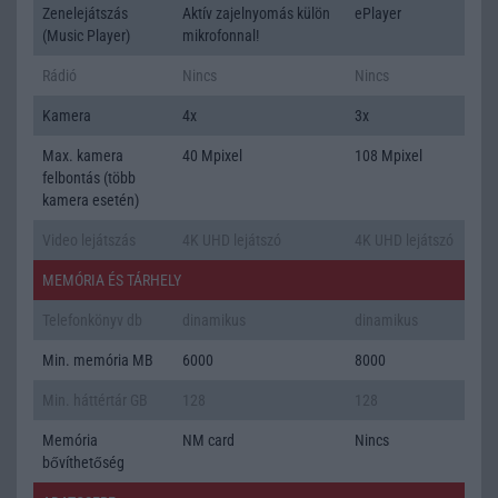
Zenelejátszás
Aktív zajelnyomás külön
ePlayer
(Music Player)
mikrofonnal!
Rádió
Nincs
Nincs
Kamera
4x
3x
Max. kamera
40 Mpixel
108 Mpixel
felbontás (több
kamera esetén)
Video lejátszás
4K UHD lejátszó
4K UHD lejátszó
MEMÓRIA ÉS TÁRHELY
Telefonkönyv db
dinamikus
dinamikus
Min. memória MB
6000
8000
Min. háttértár GB
128
128
Memória
NM card
Nincs
bővíthetőség