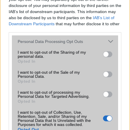
Beszélgetési idő h /
Gyorstöltésre alkalmas
120W-os
disclosure of your personal information by third parties on the
Gyorstöltés
gyorstöltés
IAB’s list of downstream participants. This information may
ALKALMAZÁSOK ÉS ÉRZÉKELŐK
also be disclosed by us to third parties on the
IAB’s List of
Downstream Participants
that may further disclose it to other
Java
Nincs
Nincs
third parties.
Flash
/
Ujjlenyomat
Fingerprint sensor
Fingerprint
Please note that this website/app uses one or more Google
Personal Data Processing Opt Outs
olvasó
sensor
services and may gather and store information including but
not limited to your visit or usage behaviour. You may click to
I want to opt-out of the Sharing of my
SNS integráció
alap szolgáltatás
alap
personal data.
grant or deny consent to Google and its third-party tags to
szolgáltatás
Opted In
use your data for below specified purposes in below Google
consent section.
Organizer
alap szolgáltatás
alap
I want to opt-out of the Sale of my
Personal Data.
szolgáltatás
Opted In
T9 szótár
alkalmazás független
alkalmazás
I want to opt-out of processing my
szótár
független szótár
Personal Data for Targeted Advertising.
Opted In
Office alkalmazások
DV = Document viewer
alap
(Word, Excel,
szolgáltatás
I want to opt-out of Collection, Use,
PowerPoint, PDF)
Retention, Sale, and/or Sharing of my
Personal Data that Is Unrelated with the
Purposes for which it was collected.
Iránytũ
ecompass
ecompass
Opted Out