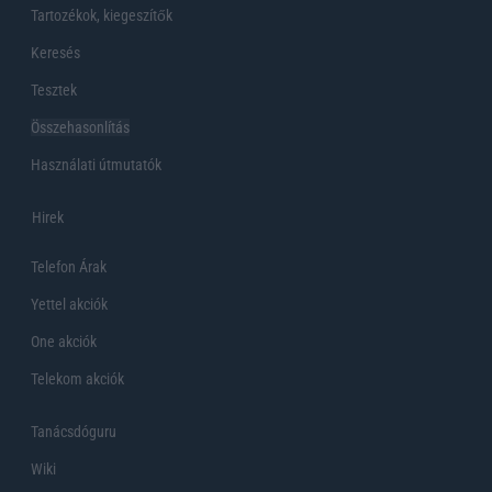
Tartozékok, kiegeszítők
Keresés
Tesztek
Összehasonlítás
Használati útmutatók
Hirek
Telefon Árak
Yettel akciók
One akciók
Telekom akciók
Tanácsdóguru
Wiki