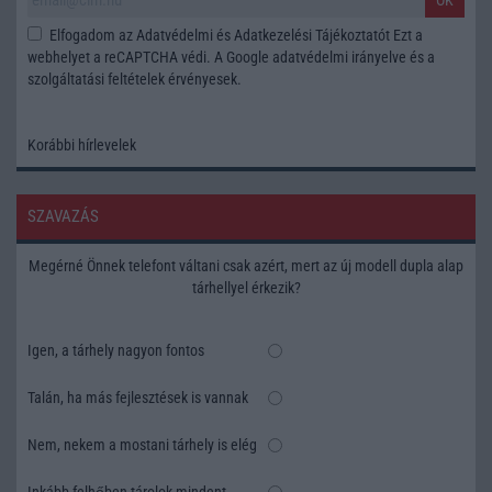
OK
Elfogadom az
Adatvédelmi és Adatkezelési Tájékoztatót
Ezt a
webhelyet a reCAPTCHA védi. A Google
adatvédelmi irányelve
és a
szolgáltatási feltételek
érvényesek.
Korábbi hírlevelek
SZAVAZÁS
Megérné Önnek telefont váltani csak azért, mert az új modell dupla alap
tárhellyel érkezik?
Igen, a tárhely nagyon fontos
Talán, ha más fejlesztések is vannak
Nem, nekem a mostani tárhely is elég
Inkább felhőben tárolok mindent