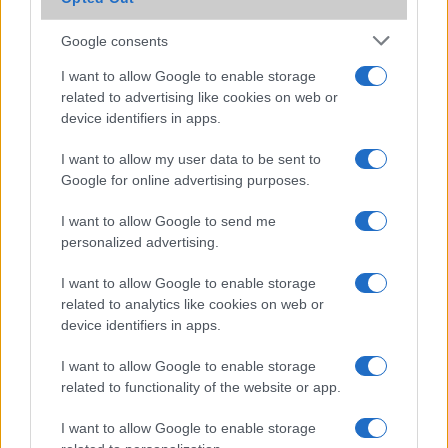
Extrák
Dolby mobile
24-bit/192kHz
audio
Google consents
EGYÉB
I want to allow Google to enable storage
related to advertising like cookies on web or
Vibra jelzés
alap szolgáltatás
alap
device identifiers in apps.
szolgáltatás
I want to allow my user data to be sent to
SIM típus
nanoSIM
nanoSIM
Google for online advertising purposes.
SIM-ek száma
2
2
I want to allow Google to send me
Flight mode
Van
Van
personalized advertising.
Terület
Globális
Globális
I want to allow Google to enable storage
related to analytics like cookies on web or
Funkciók
PowerBank/Reverse
120Hz, HDR10+
device identifiers in apps.
wireless charging. Abban
az esetben, ha 2 SIM
I want to allow Google to enable storage
van, akkor 0 hely az NM
related to functionality of the website or app.
kártyának, mivel a 2. SIM
foglalat lett kettõs
I want to allow Google to enable storage
funkciójú!