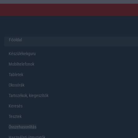
Főoldal
Készülékekguru
Mobiltelefonok
Tabletek
Okosórák
Tartozékok, kiegeszítők
Keresés
Tesztek
Összehasonlítás
Használati útmutatók