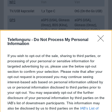
NFC
Van
Van
TV/USB kapcsolat
1,x Type-C
OtG (On-the-Go USB)
GPS
aGPS (USA), Glonass
aGPS (USA),
(Orosz), BDS (Kína),
Glonass (Orosz),
Galileo (EU), QZSS
BDS (Kína), Galileo
(Japán)
(EU)
Telefonguru -
Do Not Process My Personal
Information
Push to Talk
Nincs
Nincs
AKKUMULÁTOR
If you wish to opt-out of the sale, sharing to third parties, or
processing of your personal or sensitive information for
Típus
Li-Polimer
Li-Polimer
targeted advertising by us, please use the below opt-out
Készenléti idő h /
Az akkumulátor nem
Az akkumulátor
section to confirm your selection. Please note that after your
Cserélhetőség
vehetõ ki!
nem vehetõ ki!
opt-out request is processed you may continue seeing
interest-based ads based on personal information utilized by
Beszélgetési idő h /
Gyorstöltésre
Gyorstöltésre
us or personal information disclosed to third parties prior to
Gyorstöltés
alkalmas
alkalmas
your opt-out. You may separately opt-out of the further
disclosure of your personal information by third parties on the
ALKALMAZÁSOK ÉS ÉRZÉKELŐK
IAB’s list of downstream participants. This information may
Java
Nincs
Nincs
also be disclosed by us to third parties on the
IAB’s List of