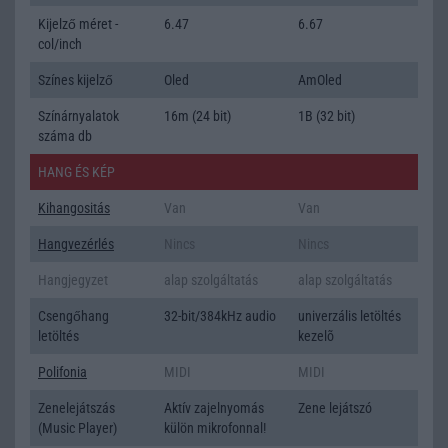
Kijelző méret -
6.47
6.67
col/inch
Színes kijelző
Oled
AmOled
Színárnyalatok
16m (24 bit)
1B (32 bit)
száma db
HANG ÉS KÉP
Kihangositás
Van
Van
Hangvezérlés
Nincs
Nincs
Hangjegyzet
alap szolgáltatás
alap szolgáltatás
Csengőhang
32-bit/384kHz audio
univerzális letöltés
letöltés
kezelõ
Polifonia
MIDI
MIDI
Zenelejátszás
Aktív zajelnyomás
Zene lejátszó
(Music Player)
külön mikrofonnal!