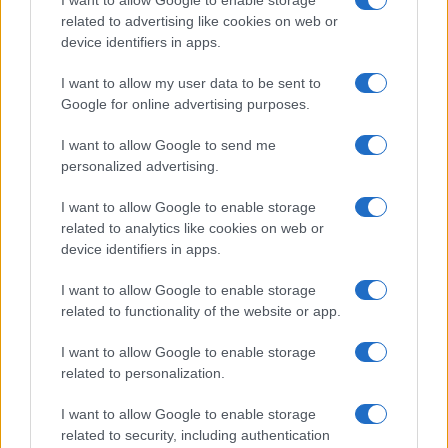
I want to allow Google to enable storage
SIM-ek száma
2
2
related to advertising like cookies on web or
device identifiers in apps.
Flight mode
Van
Van
I want to allow my user data to be sent to
Terület
Globális
Globális
Google for online advertising purposes.
Funkciók
PowerBank/Reverse
120Hz, HDR10+,
wireless charging.
800 nits (normál),
I want to allow Google to send me
Abban az esetben,
1000 nits (csúcs)
personalized advertising.
ha 2 SIM van, akkor 0
hely az NM
I want to allow Google to enable storage
kártyának, mivel a 2.
related to analytics like cookies on web or
SIM foglalat lett
device identifiers in apps.
kettõs funkciójú!
I want to allow Google to enable storage
Brand
Pro - emelt szintû és
Pro - emelt szintû és
related to functionality of the website or app.
felszereltségû
felszereltségû
változat!
változat!
I want to allow Google to enable storage
Védelem
IP68
IP53
related to personalization.
Limited Edition
Nincs
Nincs
I want to allow Google to enable storage
related to security, including authentication
SAR
1,05
Nincs publikus adat!