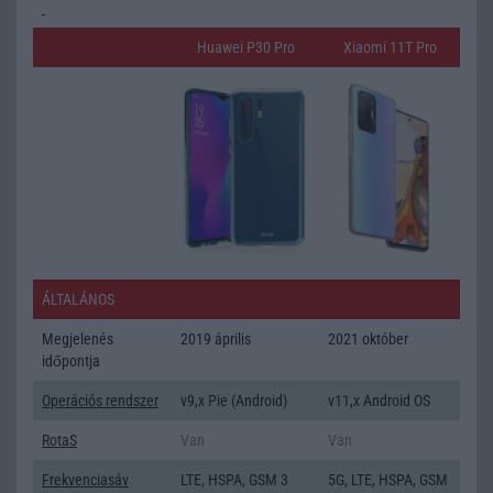
Huawei P30 Pro
Xiaomi 11T Pro
ÁLTALÁNOS
Megjelenés
2019 április
2021 október
időpontja
Operációs rendszer
v9,x Pie (Android)
v11,x Android OS
RotaS
Van
Van
Frekvenciasáv
LTE, HSPA, GSM 3
5G, LTE, HSPA, GSM