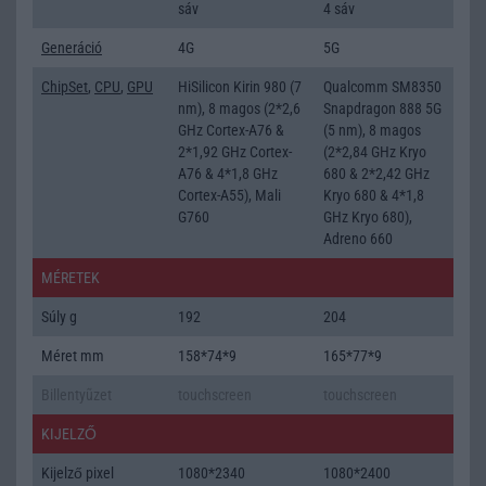
sáv
4 sáv
Generáció
4G
5G
ChipSet
,
CPU
,
GPU
HiSilicon Kirin 980 (7
Qualcomm SM8350
nm), 8 magos (2*2,6
Snapdragon 888 5G
GHz Cortex-A76 &
(5 nm), 8 magos
2*1,92 GHz Cortex-
(2*2,84 GHz Kryo
A76 & 4*1,8 GHz
680 & 2*2,42 GHz
Cortex-A55), Mali
Kryo 680 & 4*1,8
G760
GHz Kryo 680),
Adreno 660
MÉRETEK
Súly g
192
204
Méret mm
158*74*9
165*77*9
Billentyũzet
touchscreen
touchscreen
KIJELZŐ
Kijelző pixel
1080*2340
1080*2400