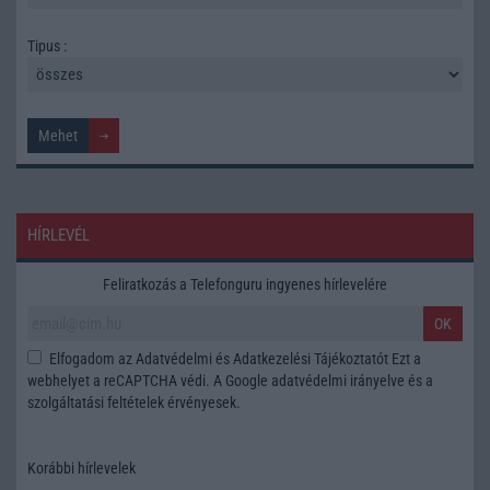
Tipus :
HÍRLEVÉL
Feliratkozás a Telefonguru ingyenes hírlevelére
OK
Elfogadom az
Adatvédelmi és Adatkezelési Tájékoztatót
Ezt a
webhelyet a reCAPTCHA védi. A Google
adatvédelmi irányelve
és a
szolgáltatási feltételek
érvényesek.
Korábbi hírlevelek