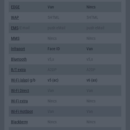
EDGE
Van
Nincs
WAP
5HTML
5HTML
EMS
/E-mail
push eMail
push eMail
MMS
Nincs
Nincs
Infraport
Face ID
Van
Bluetooth
v5,x
v5,x
B/T extra
A2DP
A2DP
Wi-Fi (alap)
g/b
v5 (ac)
v6 (ax)
Wi-Fi Direct
Van
Van
Wi-Fi extra
Nincs
Nincs
Wi-Fi HotSpot
Van
Van
Blackberry
Nincs
Nincs