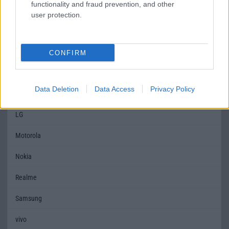
functionality and fraud prevention, and other
user protection.
MOBILTELEFON MÁRKÁK
Apple
CONFIRM
Honor
Data Deletion
Data Access
Privacy Policy
Huawei
LG
Motorola
Nokia
Realme
Samsung
vivo