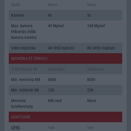
Rádió
Nincs
Nincs
Kamera
4x
3x
Max. kamera
40 Mpixel
108 Mpixel
felbontás (több
kamera esetén)
Video lejátszás
4K UHD lejátszó
8K UHD+ lejátszó
MEMÓRIA ÉS TÁRHELY
Telefonkönyv db
dinamikus
dinamikus
Min. memória MB
6000
8000
Min. háttértár GB
128
256
Memória
NM card
Nincs
bővíthetőség
ADATCSERE
GPRS
Van
Van