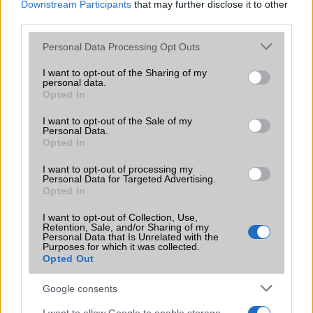
Downstream Participants
that may further disclose it to other
Flash
/
Ujjlenyomat
Fingerprint sensor
Fingerprint sensor
third parties.
olvasó
Please note that this website/app uses one or more Google
Personal Data Processing Opt Outs
SNS integráció
alap szolgáltatás
alap szolgáltatás
services and may gather and store information including but
not limited to your visit or usage behaviour. You may click to
I want to opt-out of the Sharing of my
Organizer
alap szolgáltatás
alap szolgáltatás
personal data.
grant or deny consent to Google and its third-party tags to
Opted In
use your data for below specified purposes in below Google
T9 szótár
alkalmazás
alkalmazás
consent section.
független szótár
független szótár
I want to opt-out of the Sale of my
Personal Data.
Office alkalmazások
DV = Document
alap szolgáltatás
Opted In
viewer (Word, Excel,
I want to opt-out of processing my
PowerPoint, PDF)
Personal Data for Targeted Advertising.
Opted In
Iránytũ
ecompass
ecompass
I want to opt-out of Collection, Use,
Extrák
Dolby mobile
Nincs
Retention, Sale, and/or Sharing of my
Personal Data that Is Unrelated with the
EGYÉB
Purposes for which it was collected.
Opted Out
Vibra jelzés
alap szolgáltatás
alap szolgáltatás
Google consents
SIM típus
nanoSIM
nanoSIM