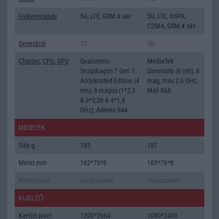
Frekvenciasáv
5G, LTE, GSM 4 sáv
5G, LTE, HSPA,
CDMA, GSM 4 sáv
Generáció
5G
5G
ChipSet
,
CPU
,
GPU
Qualcomm
MediaTek
Snapdragon 7 Gen 1
Dimensity (6 nm), 8
Accelerated Edition (4
mag, max 2,6 GHz,
nm), 8 magos (1*2,5
Mali G68
& 3*2,36 & 4*1,8
GHz), Adreno 644
MÉRETEK
Súly g
183
187
Méret mm
162*75*8
163*76*8
Billentyũzet
touchscreen
touchscreen
KIJELZŐ
Kijelző pixel
1200*2664
1080*2400