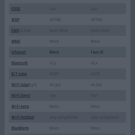
EDGE
Van
Van
WAP
5HTML
5HTML
EMS
/E-mail
push eMail
push eMail
MMS
Nincs
Nincs
Infraport
Nincs
Face ID
Bluetooth
v5,x
v5,x
B/T extra
A2DP
A2DP
Wi-Fi (alap)
g/b
v6 (ax)
v6 (ax)
Wi-Fi Direct
Van
Van
Wi-Fi extra
Nincs
Nincs
Wi-Fi HotSpot
alap szolgáltatás
alap szolgáltatás
Blackberry
Nincs
Nincs