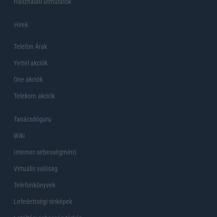
Használati útmutatók
Hirek
Telefon Árak
Yettel akciók
One akciók
Telekom akciók
Tanácsdóguru
Wiki
Internet sebességmérő
Virtuális valóság
Telefonkönyvek
Lefedettségi térképek