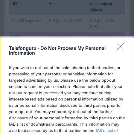
NFC
Van
területenként
változó
TV/USB kapcsolat
OtG (On-the-Go USB)
OtG (On-the-Go
USB)
GPS
aGPS (USA), Glonass
aGPS (USA),
(Orosz), BDS (Kína),
Glonass (Orosz),
Telefonguru -
Do Not Process My Personal
Galileo (EU), QZSS
BDS (Kína), Galileo
Information
(Japán)
(EU), QZSS (Japán)
Push to Talk
Nincs
Nincs
If you wish to opt-out of the sale, sharing to third parties, or
processing of your personal or sensitive information for
AKKUMULÁTOR
targeted advertising by us, please use the below opt-out
section to confirm your selection. Please note that after your
Típus
Li-Polimer
Li-Polimer
opt-out request is processed you may continue seeing
Készenléti idő h /
Az akkumulátor nem
Az akkumulátor
interest-based ads based on personal information utilized by
Cserélhetőség
vehetõ ki!
nem vehetõ ki!
us or personal information disclosed to third parties prior to
your opt-out. You may separately opt-out of the further
Beszélgetési idő h /
66W-os gyorstöltés
67W-os gyorstöltés
disclosure of your personal information by third parties on the
Gyorstöltés
IAB’s list of downstream participants. This information may
also be disclosed by us to third parties on the
IAB’s List of
ALKALMAZÁSOK ÉS ÉRZÉKELŐK