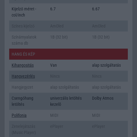
Kijelző méret -
6.7
6.67
col/inch
Színes kijelző
AmOled
AmOled
Színárnyalatok
1B (32 bit)
1B (32 bit)
száma db
HANG ÉS KÉP
Kihangositás
Van
alap szolgáltatás
Hangvezérlés
Nincs
Nincs
Hangjegyzet
alap szolgáltatás
alap szolgáltatás
Csengőhang
univerzális letöltés
Dolby Atmos
letöltés
kezelõ
Polifonia
MIDI
MIDI
Zenelejátszás
ePlayer
ePlayer
(Music Player)