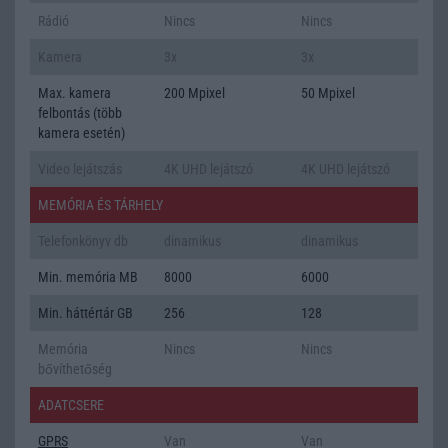
Rádió
Nincs
Nincs
Kamera
3x
3x
Max. kamera
200 Mpixel
50 Mpixel
felbontás (több
kamera esetén)
Video lejátszás
4K UHD lejátszó
4K UHD lejátszó
MEMÓRIA ÉS TÁRHELY
Telefonkönyv db
dinamikus
dinamikus
Min. memória MB
8000
6000
Min. háttértár GB
256
128
Memória
Nincs
Nincs
bővíthetőség
ADATCSERE
GPRS
Van
Van