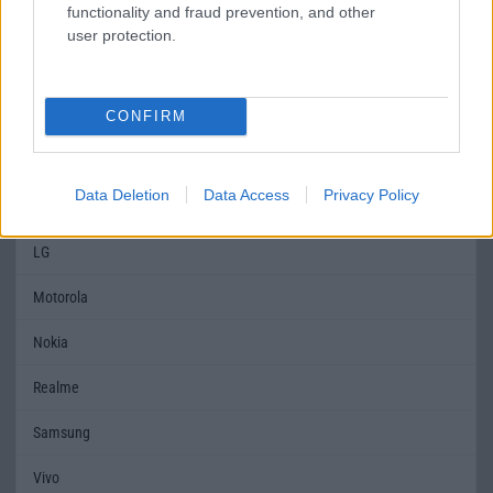
SAR
1,26
1,00
functionality and fraud prevention, and other
user protection.
MOBILTELEFON MÁRKÁK
Apple
CONFIRM
Honor
Data Deletion
Data Access
Privacy Policy
Huawei
LG
Motorola
Nokia
Realme
Samsung
Vivo