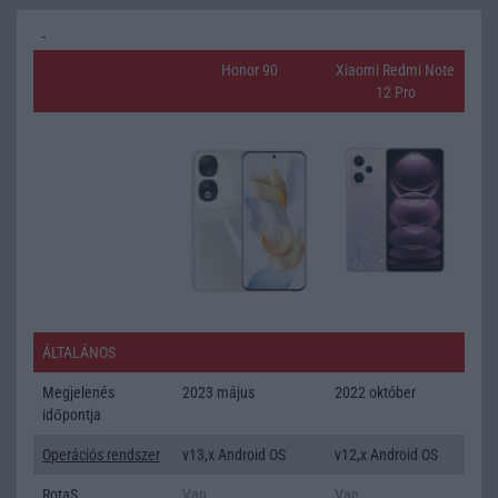
Honor 90
Xiaomi Redmi Note
12 Pro
ÁLTALÁNOS
Megjelenés
2023 május
2022 október
időpontja
Operációs rendszer
v13,x Android OS
v12,x Android OS
RotaS
Van
Van