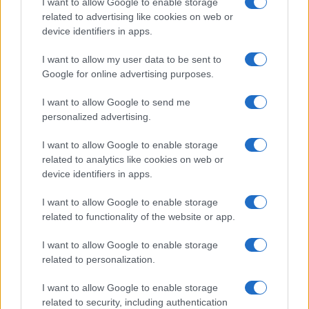
SIM típus
nanoSIM
nanoSIM
I want to allow Google to enable storage
related to advertising like cookies on web or
SIM-ek száma
2
2
device identifiers in apps.
Flight mode
Van
Van
I want to allow my user data to be sent to
Google for online advertising purposes.
Terület
Kína
Globális
Funkciók
HDR
Vannak olyan
I want to allow Google to send me
funkciói, amelyek
personalized advertising.
nincsenek
feltüntetve, de a
I want to allow Google to enable storage
telefon
related to analytics like cookies on web or
probálgatása
device identifiers in apps.
közben mûködnek!
I want to allow Google to enable storage
Brand
Nincs
Pro - emelt szintû
related to functionality of the website or app.
és felszereltségû
változat!
I want to allow Google to enable storage
related to personalization.
Védelem
Nincs
IP53
Limited Edition
Nincs
Nincs
I want to allow Google to enable storage
related to security, including authentication