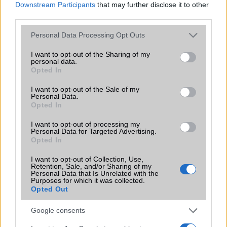
Downstream Participants
that may further disclose it to other
Java
Nincs
Nincs
third parties.
Please note that this website/app uses one or more Google
Flash
/
Ujjlenyomat
Fingerprint sensor
Fingerprint sensor
Personal Data Processing Opt Outs
olvasó
services and may gather and store information including but
not limited to your visit or usage behaviour. You may click to
I want to opt-out of the Sharing of my
SNS integráció
personal data.
alap szolgáltatás
alap szolgáltatás
grant or deny consent to Google and its third-party tags to
Opted In
use your data for below specified purposes in below Google
Organizer
alap szolgáltatás
alap szolgáltatás
consent section.
I want to opt-out of the Sale of my
Personal Data.
T9 szótár
alkalmazás független
alkalmazás
Opted In
szótár
független szótár
I want to opt-out of processing my
Office alkalmazások
alap szolgáltatás
alap szolgáltatás
Personal Data for Targeted Advertising.
Opted In
Iránytũ
ecompass
ecompass
I want to opt-out of Collection, Use,
Extrák
Nincs
24-bit/192kHz
Retention, Sale, and/or Sharing of my
audio
Personal Data that Is Unrelated with the
Purposes for which it was collected.
Opted Out
EGYÉB
Vibra jelzés
alap szolgáltatás
alap szolgáltatás
Google consents