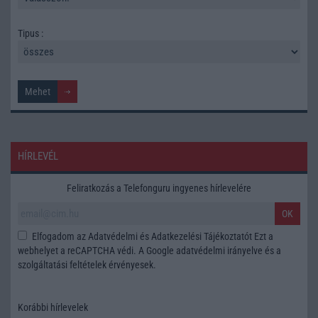
Tipus :
HÍRLEVÉL
Feliratkozás a Telefonguru ingyenes hírlevelére
OK
Elfogadom az
Adatvédelmi és Adatkezelési Tájékoztatót
Ezt a
webhelyet a reCAPTCHA védi. A Google
adatvédelmi irányelve
és a
szolgáltatási feltételek
érvényesek.
Korábbi hírlevelek