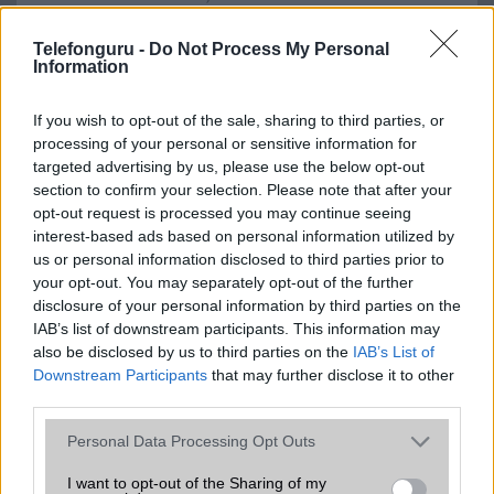
GPS
aGPS (USA),
aGPS (USA), Glonass
Telefonguru -
Do Not Process My Personal
Glonass (Orosz),
(Orosz), BDS (Kína),
Information
BDS (Kína), Galileo
Galileo (EU), QZSS
(EU)
(Japán)
If you wish to opt-out of the sale, sharing to third parties, or
Push to Talk
Nincs
Nincs
processing of your personal or sensitive information for
targeted advertising by us, please use the below opt-out
AKKUMULÁTOR
section to confirm your selection. Please note that after your
opt-out request is processed you may continue seeing
Típus
Li-Polimer
Li-Polimer
interest-based ads based on personal information utilized by
us or personal information disclosed to third parties prior to
Készenléti idő h /
Az akkumulátor
Az akkumulátor nem
Cserélhetőség
nem vehetõ ki!
vehetõ ki!
your opt-out. You may separately opt-out of the further
disclosure of your personal information by third parties on the
Beszélgetési idő h /
25W-os gyorstöltés
67W-os gyorstöltés
IAB’s list of downstream participants. This information may
Gyorstöltés
also be disclosed by us to third parties on the
IAB’s List of
Downstream Participants
that may further disclose it to other
ALKALMAZÁSOK ÉS ÉRZÉKELŐK
third parties.
Java
Nincs
Nincs
Please note that this website/app uses one or more Google
Personal Data Processing Opt Outs
services and may gather and store information including but
Flash
/
Ujjlenyomat
Fingerprint sensor
Fingerprint sensor
not limited to your visit or usage behaviour. You may click to
I want to opt-out of the Sharing of my
olvasó