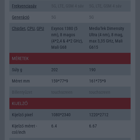
Frekvenciasáv
5G, LTE, GSM 4 sáv
5G, LTE, GSM 4 sáv
Generáció
5G
5G
ChipSet
,
CPU
,
GPU
Exynos 1380 (5
MediaTek Dimensity
nm), 8 magos
Ultra (4 nm), 8 mag,
(4*2,4 & 4*2 GHz),
max 3,35 GHz, Mali
Mali G68
G615
MÉRETEK
Súly g
202
190
Méret mm
159*77*9
161*75*9
Billentyũzet
touchscreen
touchscreen
KIJELZŐ
Kijelző pixel
1080*2340
1220*2712
Kijelző méret -
6.4
6.67
col/inch