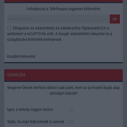
Feliratkozás a Telefonguru ingyenes hírlevelére
OK
Elfogadom az
Adatvédelmi és Adatkezelési Tájékoztatót
Ezt a
webhelyet a reCAPTCHA védi. A Google
adatvédelmi irányelve
és a
szolgáltatási feltételek
érvényesek.
Korábbi hírlevelek
SZAVAZÁS
Megérné Önnek telefont váltani csak azért, mert az új modell dupla alap
tárhellyel érkezik?
Igen, a tárhely nagyon fontos
Talán, ha más fejlesztések is vannak