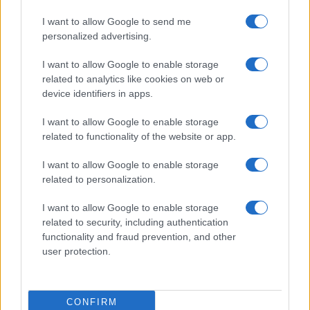
Funkciók
I want to allow Google to send me
HDR10+
Nincs
personalized advertising.
Brand
Nincs
Pro - emelt szintû és
felszereltségû
I want to allow Google to enable storage
változat!
related to analytics like cookies on web or
device identifiers in apps.
Védelem
IP67
IP54
I want to allow Google to enable storage
Limited Edition
Nincs
Nincs
related to functionality of the website or app.
SAR
1,34
Nincs publikus adat!
I want to allow Google to enable storage
related to personalization.
MOBILTELEFON MÁRKÁK
I want to allow Google to enable storage
Apple
related to security, including authentication
functionality and fraud prevention, and other
Honor
user protection.
Huawei
CONFIRM
LG