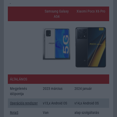
Samsung Galaxy
Xiaomi Poco X6 Pro
A54
ÁLTALÁNOS
Megjelenés
2023 március
2024 január
időpontja
Operációs rendszer
v13,x Android OS
v14,x Android OS
RotaS
Van
alap szolgáltatás