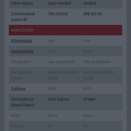
Színes kijelző
Super AmOled
AmOled
Színárnyalatok
16m (24 bit)
68B (64 bit)
száma db
HANG ÉS KÉP
Kihangositás
Van
Van
Hangvezérlés
Nincs
Nincs
Hangjegyzet
alap szolgáltatás
alap szolgáltatás
Csengőhang
univerzális letöltés
univerzális letöltés
letöltés
kezelõ
kezelõ
Polifonia
MIDI
MIDI
Zenelejátszás
Zene lejátszó
ePlayer
(Music Player)
Rádió
Nincs
Nincs
Kamera
3x
3x