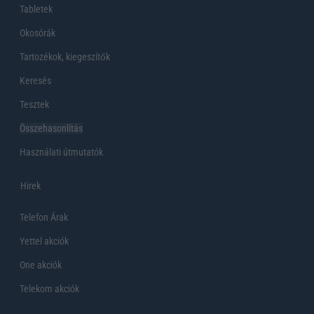
Tabletek
Okosórák
Tartozékok, kiegeszítők
Keresés
Tesztek
Összehasonlítás
Használati útmutatók
Hirek
Telefon Árak
Yettel akciók
One akciók
Telekom akciók