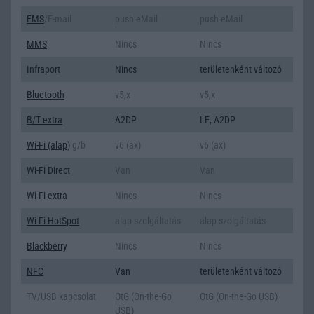
EMS
/E-mail
push eMail
push eMail
MMS
Nincs
Nincs
Infraport
Nincs
területenként változó
Bluetooth
v5,x
v5,x
B/T extra
A2DP
LE, A2DP
Wi-Fi (alap)
g/b
v6 (ax)
v6 (ax)
Wi-Fi Direct
Van
Van
Wi-Fi extra
Nincs
Nincs
Wi-Fi HotSpot
alap szolgáltatás
alap szolgáltatás
Blackberry
Nincs
Nincs
NFC
Van
területenként változó
TV/USB kapcsolat
OtG (On-the-Go
OtG (On-the-Go USB)
USB)