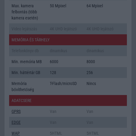
Max. kamera
50 Mpixel
64 Mpixel
felbontás (több
kamera esetén)
Video lejátszás
4K UHD lejátszó
4K UHD lejátszó
MEMÓRIA ÉS TÁRHELY
Telefonkönyv db
dinamikus
dinamikus
Min. memória MB
6000
8000
Min. háttértár GB
128
256
Memória
T-Flash/microSD
Nincs
bővíthetőség
ADATCSERE
GPRS
Van
Van
EDGE
Van
Van
WAP
5HTML
5HTML