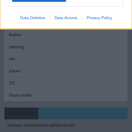
Motorola
Data Deletion
Data Access
Privacy Policy
Nokia
Realme
Samsung
vivo
Xiaomi
ZTE
Összes márka
Mennyibe kerül
Keressen a telefonboltok ajánlatai között!