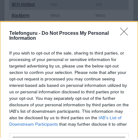
Wi-Fi HotSpot
Van
Van
Blackberry
Nincs
Nincs
NFC
Van
Van
Telefonguru -
Do Not Process My Personal
TV/USB kapcsolat
OtG (On-the-Go USB)
2,x Type-C
Information
GPS
aGPS (USA), Glonass
aGPS (USA),
If you wish to opt-out of the sale, sharing to third parties, or
(Orosz), BDS (Kína)
Glonass (Orosz),
processing of your personal or sensitive information for
BDS (Kína),
targeted advertising by us, please use the below opt-out
Galileo (EU)
section to confirm your selection. Please note that after your
Push to Talk
Nincs
Nincs
opt-out request is processed you may continue seeing
interest-based ads based on personal information utilized by
AKKUMULÁTOR
us or personal information disclosed to third parties prior to
your opt-out. You may separately opt-out of the further
Típus
Li-Polimer
Li-Polimer
disclosure of your personal information by third parties on the
IAB’s list of downstream participants. This information may
Készenléti idő h /
Az akkumulátor nem
Az akkumulátor
Cserélhetőség
vehetõ ki!
nem vehetõ ki!
also be disclosed by us to third parties on the
IAB’s List of
Downstream Participants
that may further disclose it to other
Beszélgetési idő h /
Gyorstöltésre alkalmas
Gyorstöltésre
third parties.
Gyorstöltés
alkalmas