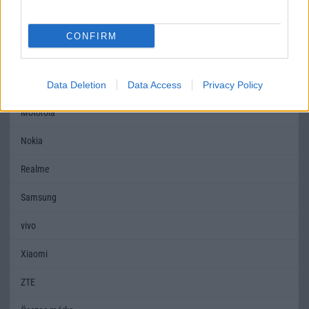
Honor
CONFIRM
Huawei
LG
Data Deletion
Data Access
Privacy Policy
Motorola
Nokia
Realme
Samsung
vivo
Xiaomi
ZTE