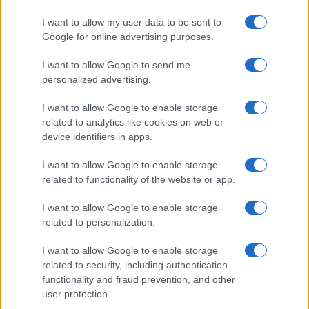
SIM típus
nanoSIM
nanoSIM
I want to allow my user data to be sent to
SIM-ek száma
2
2
Google for online advertising purposes.
Flight mode
Van
Van
I want to allow Google to send me
personalized advertising.
Terület
Globális
Globális
I want to allow Google to enable storage
Funkciók
120 Hz
HDR
related to analytics like cookies on web or
Brand
Nincs
Nincs
device identifiers in apps.
Védelem
Nincs
Glass front,
I want to allow Google to enable storage
plastic back,
related to functionality of the website or app.
plastic frame
I want to allow Google to enable storage
Limited Edition
Nincs
Nincs
related to personalization.
SAR
Nincs publikus adat!
1,38
I want to allow Google to enable storage
related to security, including authentication
MOBILTELEFON MÁRKÁK
functionality and fraud prevention, and other
user protection.
Apple