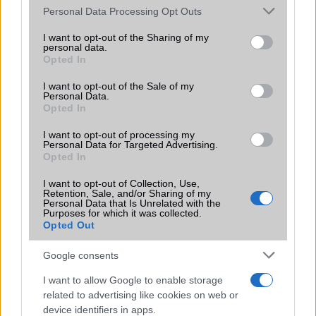
Please note that this website/app uses one or more Google
Personal Data Processing Opt Outs
ALKALMAZÁSOK ÉS ÉRZÉKELŐK
services and may gather and store information including but
not limited to your visit or usage behaviour. You may click to
I want to opt-out of the Sharing of my
Java
Nincs
Nincs
personal data.
grant or deny consent to Google and its third-party tags to
Opted In
use your data for below specified purposes in below Google
Flash
/
Ujjlenyomat
Fingerprint sensor
Fingerprint sensor
consent section.
olvasó
I want to opt-out of the Sale of my
Personal Data.
Opted In
SNS integráció
alap szolgáltatás
alap szolgáltatás
Organizer
alap szolgáltatás
alap szolgáltatás
I want to opt-out of processing my
Personal Data for Targeted Advertising.
Opted In
T9 szótár
alkalmazás független
alkalmazás
szótár
független szótár
I want to opt-out of Collection, Use,
Retention, Sale, and/or Sharing of my
Office alkalmazások
alap szolgáltatás
alap szolgáltatás
Personal Data that Is Unrelated with the
Purposes for which it was collected.
Iránytũ
ecompass
Nincs
Opted Out
Extrák
Nincs
Nincs
Google consents
EGYÉB
I want to allow Google to enable storage
related to advertising like cookies on web or
Vibra jelzés
alap szolgáltatás
alap szolgáltatás
device identifiers in apps.