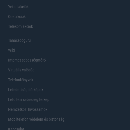
Yettel akciók
One akciók
Telekom akciók
Tanácsdóguru
Wiki
Internet sebességmérő
Virtuális valóság
Telefonkönyvek
Lefedettségi térképek
Letöltési sebesség térkép
Nemzetközi hívószámok
Mobiltelefon védelem és biztonság
Kapcsolat