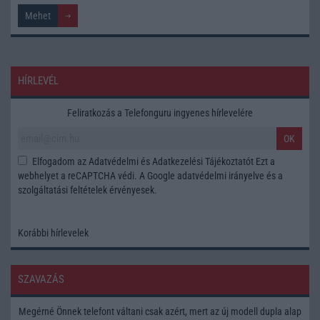
HÍRLEVÉL
Feliratkozás a Telefonguru ingyenes hírlevelére
OK
Elfogadom az
Adatvédelmi és Adatkezelési Tájékoztatót
Ezt a
webhelyet a reCAPTCHA védi. A Google
adatvédelmi irányelve
és a
szolgáltatási feltételek
érvényesek.
Korábbi hírlevelek
SZAVAZÁS
Megérné Önnek telefont váltani csak azért, mert az új modell dupla alap