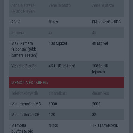
Zenelejátszás
Zene lejátszó
Zene lejátszó
(Music Player)
Rádió
Nincs
FM felvevõ + RDS
Kamera
4x
4x
Max. kamera
108 Mpixel
48 Mpixel
felbontás (több
kamera esetén)
Video lejátszás
4K UHD lejátszó
1080p HD
lejátszó
MEMÓRIA ÉS TÁRHELY
Telefonkönyv db
dinamikus
dinamikus
Min. memória MB
8000
2000
Min. háttértár GB
128
32
Memória
Nincs
T-Flash/microSD
bővíthetőség