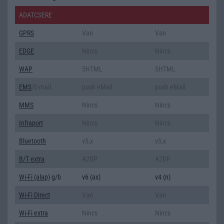
ADATCSERE
GPRS
Van
Van
EDGE
Nincs
Nincs
WAP
5HTML
5HTML
EMS
/E-mail
push eMail
push eMail
MMS
Nincs
Nincs
Infraport
Nincs
Nincs
Bluetooth
v5,x
v5,x
B/T extra
A2DP
A2DP
Wi-Fi (alap)
g/b
v6 (ax)
v4 (n)
Wi-Fi Direct
Van
Van
Wi-Fi extra
Nincs
Nincs