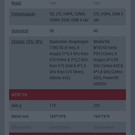
RotaS
Van
Van
Frekvenciasáv
5G, LTE, HSPA, CDMA,
LTE, HSPA, GSM 3
CDMA 2000, GSM 4 sáv
sáv
Generáció
5G
4G
ChipSet
,
CPU
,
GPU
Qualcomm Snapdragon
MediaTek
778G 5G (6 nm), 8
MT6765 Helio
magos (1*2,4 GHz Kryo
P35 (12nm), 8
670 Prime & 3*2,2 GHz
magos (4*2,35
Kryo 670 Gold & 4*1,9
GHz Cortex-A53 &
GHz Kryo 670 Silver),
4*1,8 GHz Cortex-
Adreno 642L
A53), PowerVR
GE8320
MÉRETEK
Súly g
175
205
Méret mm
160*74*8
164*76*9
Billentyũzet
touchscreen
touchscreen