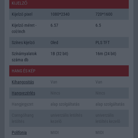
KIJELZŐ
Kijelző pixel
1080*2340
720*1600
Kijelző méret -
6.57
6.5
col/inch
Színes kijelző
Oled
PLS TFT
Színárnyalatok
1B (32 bit)
16m (24 bit)
száma db
HANG ÉS KÉP
Kihangositás
Van
Van
Hangvezérlés
Nincs
Nincs
Hangjegyzet
alap szolgáltatás
alap szolgáltatás
Csengőhang
univerzális letöltés
univerzális
letöltés
kezelõ
letöltés kezelõ
Polifonia
MIDI
MIDI