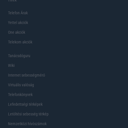
Telefon Árak
Yettel akciók
One akciók
Telekom akciók
Tanácsdóguru
Wiki
Internet sebességmérő
Virtuális valóság
Telefonkönyvek
Lefedettségi térképek
Letöltési sebesség térkép
Nemzetközi hívószámok