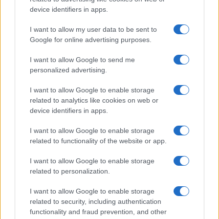
device identifiers in apps.
Vibra jelzés
alap szolgáltatás
alap szolgáltatás
I want to allow my user data to be sent to
SIM típus
nanoSIM
nanoSIM
Google for online advertising purposes.
SIM-ek száma
2
2
I want to allow Google to send me
Flight mode
Van
Van
personalized advertising.
Terület
Globális
Globális
I want to allow Google to enable storage
related to analytics like cookies on web or
Funkciók
120 Hz
Front/back glass &
device identifiers in apps.
aluminum frame
I want to allow Google to enable storage
Brand
Nincs
Nincs
related to functionality of the website or app.
Védelem
Nincs
IP53
I want to allow Google to enable storage
Limited Edition
Nincs
Nincs
related to personalization.
SAR
Nincs publikus adat!
Nincs publikus
I want to allow Google to enable storage
adat!
related to security, including authentication
functionality and fraud prevention, and other