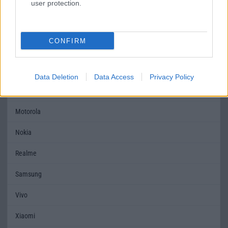
user protection.
MOBILTELEFON MÁRKÁK
Apple
CONFIRM
Honor
Huawei
Data Deletion
Data Access
Privacy Policy
LG
Motorola
Nokia
Realme
Samsung
Vivo
Xiaomi