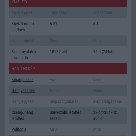
KIJELZŐ
Kijelző pixel
1080*2340
1080*2340
Kijelző méret -
6.57
6.1
col/inch
Színes kijelző
Oled
Oled
Színárnyalatok
1B (32 bit)
16m (24 bit)
száma db
HANG ÉS KÉP
Kihangositás
Van
Van
Hangvezérlés
Nincs
Nincs
Hangjegyzet
alap szolgáltatás
alap szolgáltatás
Csengőhang
univerzális letöltés
32-bit/384kHz
letöltés
kezelõ
audio
Polifonia
MIDI
MIDI