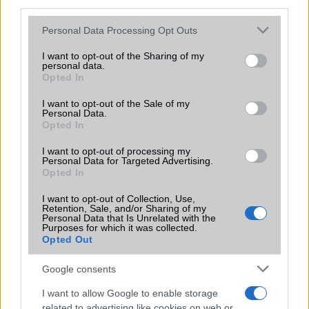
third parties.
ALKALMAZÁSOK ÉS ÉRZÉKELŐK
Please note that this website/app uses one or more Google
Personal Data Processing Opt Outs
Java
Nincs
Nincs
services and may gather and store information including but
not limited to your visit or usage behaviour. You may click to
I want to opt-out of the Sharing of my
Flash
/
Ujjlenyomat
Fingerprint sensor
Fingerprint sensor
personal data.
grant or deny consent to Google and its third-party tags to
Opted In
olvasó
use your data for below specified purposes in below Google
consent section.
SNS integráció
alap szolgáltatás
alap szolgáltatás
I want to opt-out of the Sale of my
Personal Data.
Opted In
Organizer
alap szolgáltatás
alap szolgáltatás
I want to opt-out of processing my
T9 szótár
alkalmazás független
alkalmazás
Personal Data for Targeted Advertising.
szótár
független szótár
Opted In
Office alkalmazások
alap szolgáltatás
DV = Document
I want to opt-out of Collection, Use,
viewer (Word,
Retention, Sale, and/or Sharing of my
Personal Data that Is Unrelated with the
Excel, PowerPoint,
Purposes for which it was collected.
PDF)
Opted Out
Iránytũ
ecompass
ecompass
Google consents
Extrák
Nincs
Dolby mobile
I want to allow Google to enable storage
EGYÉB
related to advertising like cookies on web or