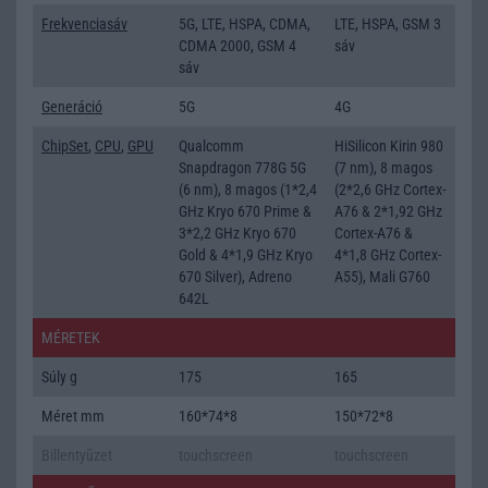
Frekvenciasáv
5G, LTE, HSPA, CDMA,
LTE, HSPA, GSM 3
CDMA 2000, GSM 4
sáv
sáv
Generáció
5G
4G
ChipSet
,
CPU
,
GPU
Qualcomm
HiSilicon Kirin 980
Snapdragon 778G 5G
(7 nm), 8 magos
(6 nm), 8 magos (1*2,4
(2*2,6 GHz Cortex-
GHz Kryo 670 Prime &
A76 & 2*1,92 GHz
3*2,2 GHz Kryo 670
Cortex-A76 &
Gold & 4*1,9 GHz Kryo
4*1,8 GHz Cortex-
670 Silver), Adreno
A55), Mali G760
642L
MÉRETEK
Súly g
175
165
Méret mm
160*74*8
150*72*8
Billentyũzet
touchscreen
touchscreen