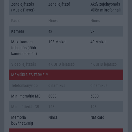
Zenelejátszás
Zene lejátszó
Aktív zajelnyomás
(Music Player)
külön mikrofonnal!
Rádió
Nincs
Nincs
Kamera
4x
3x
Max. kamera
108 Mpixel
40 Mpixel
felbontás (több
kamera esetén)
Video lejátszás
4K UHD lejátszó
4K UHD lejátszó
MEMÓRIA ÉS TÁRHELY
Telefonkönyv db
dinamikus
dinamikus
Min. memória MB
8000
6000
Min. háttértár GB
128
128
Memória
Nincs
NM card
bővíthetőség