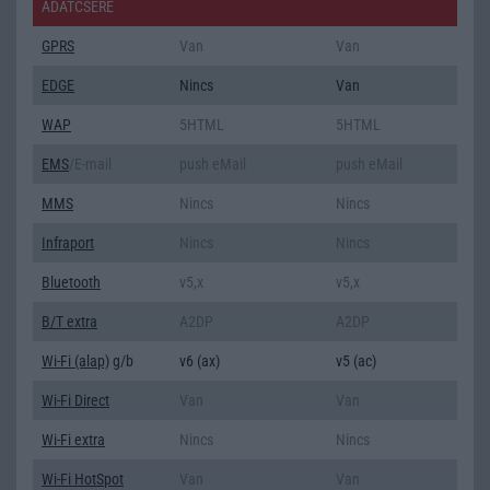
ADATCSERE
GPRS
Van
Van
EDGE
Nincs
Van
WAP
5HTML
5HTML
EMS
/E-mail
push eMail
push eMail
MMS
Nincs
Nincs
Infraport
Nincs
Nincs
Bluetooth
v5,x
v5,x
B/T extra
A2DP
A2DP
Wi-Fi (alap)
g/b
v6 (ax)
v5 (ac)
Wi-Fi Direct
Van
Van
Wi-Fi extra
Nincs
Nincs
Wi-Fi HotSpot
Van
Van