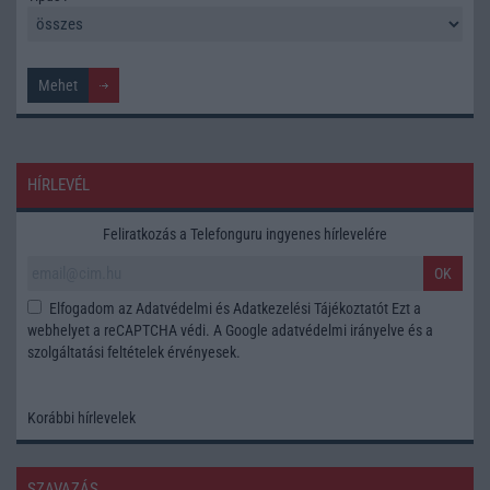
HÍRLEVÉL
Feliratkozás a Telefonguru ingyenes hírlevelére
OK
Elfogadom az
Adatvédelmi és Adatkezelési Tájékoztatót
Ezt a
webhelyet a reCAPTCHA védi. A Google
adatvédelmi irányelve
és a
szolgáltatási feltételek
érvényesek.
Korábbi hírlevelek
SZAVAZÁS