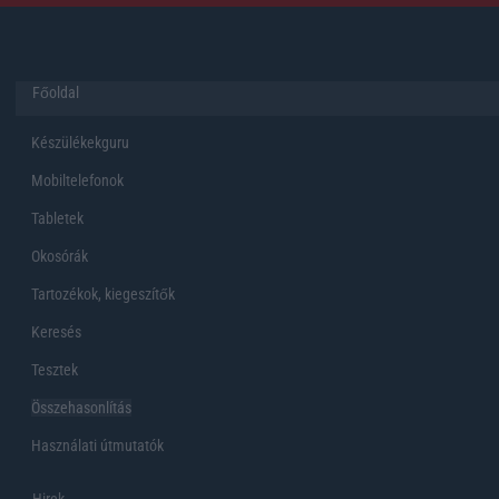
Főoldal
Készülékekguru
Mobiltelefonok
Tabletek
Okosórák
Tartozékok, kiegeszítők
Keresés
Tesztek
Összehasonlítás
Használati útmutatók
Hirek