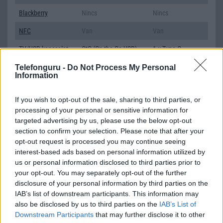
Blackberry
Nincs
Nincs
NFC
Van
Van
TV/USB kapcsolat
OtG (On-the-Go USB)
1,x Type-C
GPS
aGPS (USA), Glonass
aGPS (USA),
Telefonguru -
Do Not Process My Personal
Information
(Orosz), BDS (Kína)
Glonass (Orosz),
BDS (Kína), Galileo
(EU), QZSS
If you wish to opt-out of the sale, sharing to third parties, or
(Japán)
processing of your personal or sensitive information for
targeted advertising by us, please use the below opt-out
Push to Talk
Nincs
Nincs
section to confirm your selection. Please note that after your
opt-out request is processed you may continue seeing
AKKUMULÁTOR
interest-based ads based on personal information utilized by
Típus
Li-Polimer
Li-Polimer
us or personal information disclosed to third parties prior to
your opt-out. You may separately opt-out of the further
Készenléti idő h /
Az akkumulátor nem
Az akkumulátor
disclosure of your personal information by third parties on the
Cserélhetőség
vehetõ ki!
nem vehetõ ki!
IAB’s list of downstream participants. This information may
also be disclosed by us to third parties on the
IAB’s List of
Beszélgetési idő h /
Gyorstöltésre alkalmas
Gyorstöltésre
Downstream Participants
that may further disclose it to other
Gyorstöltés
alkalmas