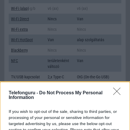
Wi-Fi (alap)
g/b
v6 (ax)
v6 (ax)
Wi-Fi Direct
Nincs
Van
Wi-Fi extra
Nincs
Nincs
Wi-Fi HotSpot
Van
alap szolgáltatás
Blackberry
Nincs
Nincs
NFC
területenként
Van
változó
TV/USB kapcsolat
2,x Type-C
OtG (On-the-Go USB)
GPS
aGPS (USA),
aGPS (USA), Glonass
Telefonguru -
Do Not Process My Personal
Glonass
(Orosz), BDS (Kína),
Information
(Orosz), BDS
Galileo (EU), QZSS (Japán)
(Kína), Galileo
(EU), QZSS
If you wish to opt-out of the sale, sharing to third parties, or
(Japán)
processing of your personal or sensitive information for
targeted advertising by us, please use the below opt-out
Push to Talk
Nincs
Nincs
section to confirm your selection. Please note that after your