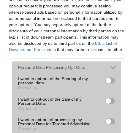
opt-out request is processed you may continue seeing
AKKUMULÁTOR
interest-based ads based on personal information utilized by
Típus
Li-Ion
Li-Polimer
us or personal information disclosed to third parties prior to
your opt-out. You may separately opt-out of the further
Készenléti idő h /
Az
Az akkumulátor nem
disclosure of your personal information by third parties on the
Cserélhetőség
akkumulátor
vehetõ ki!
IAB’s list of downstream participants. This information may
nem vehetõ ki!
also be disclosed by us to third parties on the
IAB’s List of
Downstream Participants
that may further disclose it to other
Beszélgetési idő h /
Vezeték nélkül
66W-os gyorstöltés
third parties.
Gyorstöltés
tölthetõ!
Please note that this website/app uses one or more Google
Personal Data Processing Opt Outs
ALKALMAZÁSOK ÉS ÉRZÉKELŐK
services and may gather and store information including but
not limited to your visit or usage behaviour. You may click to
Java
I want to opt-out of the Sharing of my
Nincs
Nincs
personal data.
grant or deny consent to Google and its third-party tags to
Opted In
Flash
/
Ujjlenyomat
Nincs
Fingerprint sensor
use your data for below specified purposes in below Google
olvasó
consent section.
I want to opt-out of the Sale of my
Personal Data.
SNS integráció
iCloud service
alap szolgáltatás
Opted In
Organizer
iCloud service
alap szolgáltatás
I want to opt-out of processing my
Personal Data for Targeted Advertising.
T9 szótár
alkalmazás
alkalmazás független
Opted In