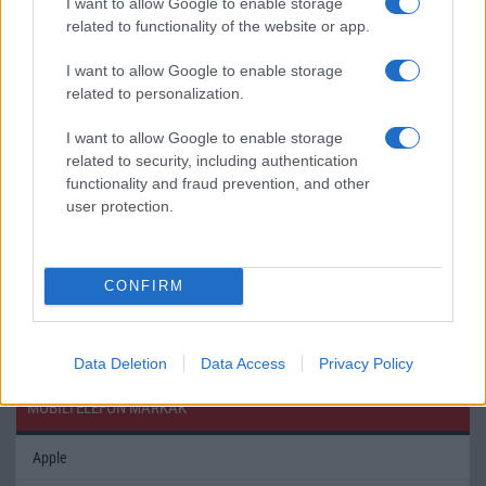
I want to allow Google to enable storage
Flight mode
Van
Van
related to functionality of the website or app.
Terület
Globális
Kína
I want to allow Google to enable storage
related to personalization.
Funkciók
Apple Pay
HDR
(Visa,
I want to allow Google to enable storage
MasterCard,
related to security, including authentication
AMEX
functionality and fraud prevention, and other
certified)
user protection.
Brand
2021
Nincs
Védelem
IP68
Nincs
CONFIRM
Limited Edition
Nincs
Nincs
SAR
1,19
1,26
Data Deletion
Data Access
Privacy Policy
MOBILTELEFON MÁRKÁK
Apple