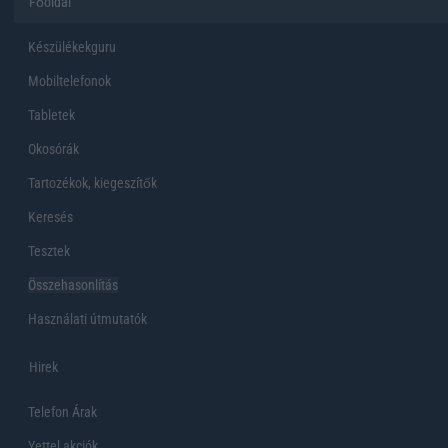
Főoldal
Készülékekguru
Mobiltelefonok
Tabletek
Okosórák
Tartozékok, kiegeszítők
Keresés
Tesztek
Összehasonlítás
Használati útmutatók
Hirek
Telefon Árak
Yettel akciók