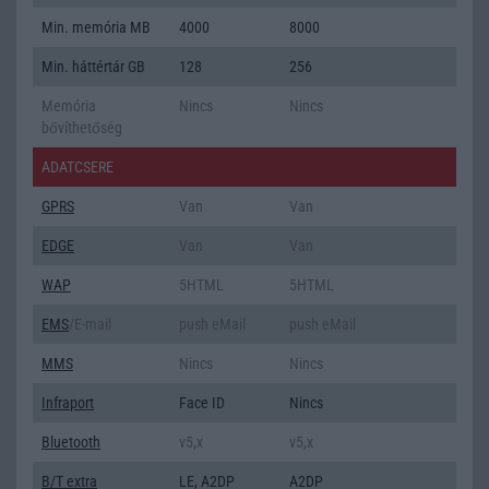
Min. memória MB
4000
8000
Min. háttértár GB
128
256
Memória
Nincs
Nincs
bővíthetőség
ADATCSERE
GPRS
Van
Van
EDGE
Van
Van
WAP
5HTML
5HTML
EMS
/E-mail
push eMail
push eMail
MMS
Nincs
Nincs
Infraport
Face ID
Nincs
Bluetooth
v5,x
v5,x
B/T extra
LE, A2DP
A2DP