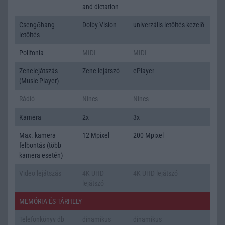
and dictation
Csengőhang
Dolby Vision
univerzális letöltés kezelõ
letöltés
Polifonia
MIDI
MIDI
Zenelejátszás
Zene lejátszó
ePlayer
(Music Player)
Rádió
Nincs
Nincs
Kamera
2x
3x
Max. kamera
12 Mpixel
200 Mpixel
felbontás (több
kamera esetén)
Video lejátszás
4K UHD
4K UHD lejátszó
lejátszó
MEMÓRIA ÉS TÁRHELY
Telefonkönyv db
dinamikus
dinamikus