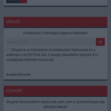
HÍRLEVÉL
Feliratkozás a Telefonguru ingyenes hírlevelére
OK
Elfogadom az
Adatvédelmi és Adatkezelési Tájékoztatót
Ezt a
webhelyet a reCAPTCHA védi. A Google
adatvédelmi irányelve
és a
szolgáltatási feltételek
érvényesek.
Korábbi hírlevelek
SZAVAZÁS
Megérné Önnek telefont váltani csak azért, mert az új modell dupla alap
tárhellyel érkezik?