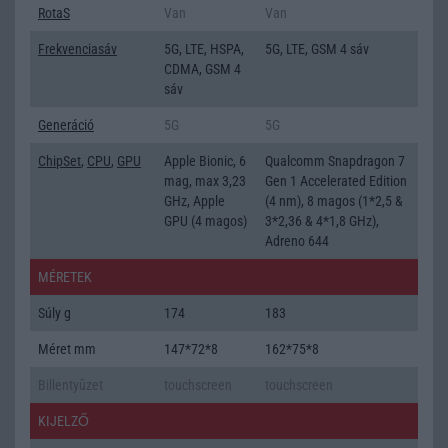
RotaS
Van
Van
Frekvenciasáv
5G, LTE, HSPA,
5G, LTE, GSM 4 sáv
CDMA, GSM 4
sáv
Generáció
5G
5G
ChipSet
,
CPU
,
GPU
Apple Bionic, 6
Qualcomm Snapdragon 7
mag, max 3,23
Gen 1 Accelerated Edition
GHz, Apple
(4 nm), 8 magos (1*2,5 &
GPU (4 magos)
3*2,36 & 4*1,8 GHz),
Adreno 644
MÉRETEK
Súly g
174
183
Méret mm
147*72*8
162*75*8
Billentyũzet
touchscreen
touchscreen
KIJELZŐ