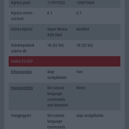
Kijelző pixel
1170*2532
1200*2664
Kijelző méret -
6.1
6.7
col/inch
Színes kijelző
Super Retina
AmOled
XDR Oled
Színárnyalatok
1B (32 bit)
1B (32 bit)
száma db
HANG ÉS KÉP
Kihangositás
alap
Van
szolgáltatás
Hangvezérlés
Siri natural
Nincs
language
commands
and dictation
Hangjegyzet
Siri natural
alap szolgáltatás
language
commands