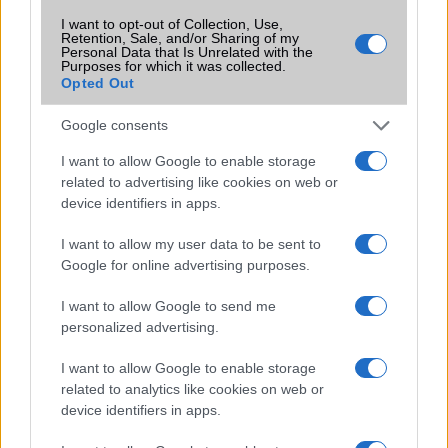
független
szótár
szótár
I want to opt-out of Collection, Use,
Retention, Sale, and/or Sharing of my
Personal Data that Is Unrelated with the
Office alkalmazások
iDV =
alap szolgáltatás
Purposes for which it was collected.
Document
Opted Out
viewer (Word,
Excel,
Google consents
PowerPoint,
iBooks PDF
I want to allow Google to enable storage
reader)
related to advertising like cookies on web or
device identifiers in apps.
Iránytũ
ecompass
ecompass
I want to allow my user data to be sent to
Extrák
ultra széles
Nincs
Google for online advertising purposes.
hangrendszer
EGYÉB
I want to allow Google to send me
personalized advertising.
Vibra jelzés
alap
alap szolgáltatás
szolgáltatás
I want to allow Google to enable storage
related to analytics like cookies on web or
SIM típus
eSIM
nanoSIM
device identifiers in apps.
SIM-ek száma
2
2