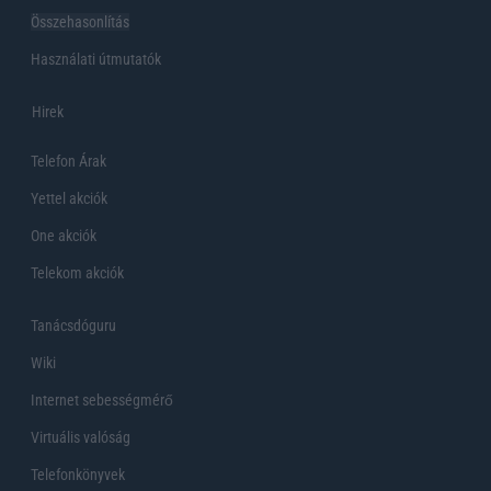
Összehasonlítás
Használati útmutatók
Hirek
Telefon Árak
Yettel akciók
One akciók
Telekom akciók
Tanácsdóguru
Wiki
Internet sebességmérő
Virtuális valóság
Telefonkönyvek