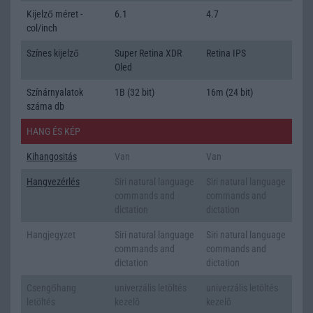
Kijelző méret -
6.1
4.7
col/inch
Színes kijelző
Super Retina XDR
Retina IPS
Oled
Színárnyalatok
1B (32 bit)
16m (24 bit)
száma db
HANG ÉS KÉP
Kihangositás
Van
Van
Hangvezérlés
Siri natural language
Siri natural language
commands and
commands and
dictation
dictation
Hangjegyzet
Siri natural language
Siri natural language
commands and
commands and
dictation
dictation
Csengőhang
univerzális letöltés
univerzális letöltés
letöltés
kezelõ
kezelõ