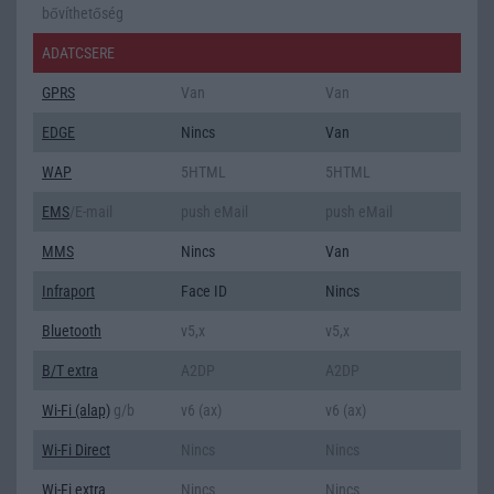
bővíthetőség
ADATCSERE
GPRS
Van
Van
EDGE
Nincs
Van
WAP
5HTML
5HTML
EMS
/E-mail
push eMail
push eMail
MMS
Nincs
Van
Infraport
Face ID
Nincs
Bluetooth
v5,x
v5,x
B/T extra
A2DP
A2DP
Wi-Fi (alap)
g/b
v6 (ax)
v6 (ax)
Wi-Fi Direct
Nincs
Nincs
Wi-Fi extra
Nincs
Nincs