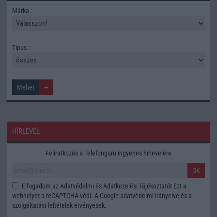
Márka :
Tipus :
HÍRLEVÉL
Feliratkozás a Telefonguru ingyenes hírlevelére
OK
Elfogadom az
Adatvédelmi és Adatkezelési Tájékoztatót
Ezt a
webhelyet a reCAPTCHA védi. A Google
adatvédelmi irányelve
és a
szolgáltatási feltételek
érvényesek.