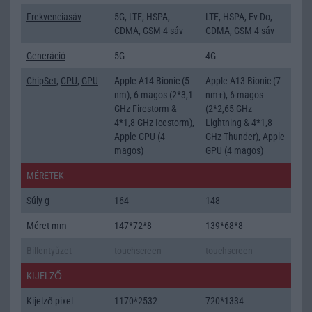
Frekvenciasáv
5G, LTE, HSPA,
LTE, HSPA, Ev-Do,
CDMA, GSM 4 sáv
CDMA, GSM 4 sáv
Generáció
5G
4G
ChipSet
,
CPU
,
GPU
Apple A14 Bionic (5
Apple A13 Bionic (7
nm), 6 magos (2*3,1
nm+), 6 magos
GHz Firestorm &
(2*2,65 GHz
4*1,8 GHz Icestorm),
Lightning & 4*1,8
Apple GPU (4
GHz Thunder), Apple
magos)
GPU (4 magos)
MÉRETEK
Súly g
164
148
Méret mm
147*72*8
139*68*8
Billentyũzet
touchscreen
touchscreen
KIJELZŐ
Kijelző pixel
1170*2532
720*1334