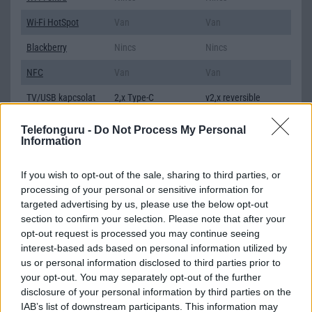
Wi-Fi HotSpot
Van
Van
Blackberry
Nincs
Nincs
NFC
Van
Van
TV/USB kapcsolat
2,x Type-C
v2,x reversible
connector
Telefonguru -
Do Not Process My Personal
GPS
aGPS (USA), Glonass
aGPS (USA), Glonass
Information
(Orosz), BDS (Kína),
(Orosz)
Galileo (EU), QZSS
If you wish to opt-out of the sale, sharing to third parties, or
(Japán)
processing of your personal or sensitive information for
Push to Talk
Nincs
Nincs
targeted advertising by us, please use the below opt-out
section to confirm your selection. Please note that after your
AKKUMULÁTOR
opt-out request is processed you may continue seeing
interest-based ads based on personal information utilized by
Típus
Li-Ion
Li-Ion
us or personal information disclosed to third parties prior to
your opt-out. You may separately opt-out of the further
Készenléti idő h /
Az akkumulátor nem
Az akkumulátor nem
disclosure of your personal information by third parties on the
Cserélhetőség
vehetõ ki!
vehetõ ki!
IAB’s list of downstream participants. This information may