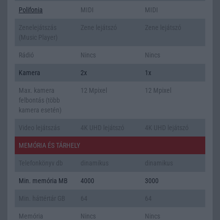
Polifonia
MIDI
MIDI
Zenelejátszás
Zene lejátszó
Zene lejátszó
(Music Player)
Rádió
Nincs
Nincs
Kamera
2x
1x
Max. kamera
12 Mpixel
12 Mpixel
felbontás (több
kamera esetén)
Video lejátszás
4K UHD lejátszó
4K UHD lejátszó
MEMÓRIA ÉS TÁRHELY
Telefonkönyv db
dinamikus
dinamikus
Min. memória MB
4000
3000
Min. háttértár GB
64
64
Memória
Nincs
Nincs