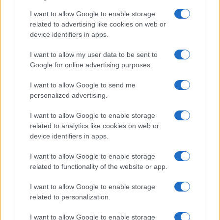
Extrák
Nincs
Nincs
I want to allow Google to enable storage
EGYÉB
related to advertising like cookies on web or
device identifiers in apps.
Vibra jelzés
alap szolgáltatás
Van
I want to allow my user data to be sent to
SIM típus
eSIM
eSIM
Google for online advertising purposes.
SIM-ek száma
2
1
I want to allow Google to send me
Flight mode
Van
Van
personalized advertising.
Terület
Globális
Globális
I want to allow Google to enable storage
Funkciók
karcolás álló üveg,
olajálló burkolat,
related to analytics like cookies on web or
olajálló burkolat,
Wide color gamut,
device identifiers in apps.
Dolby Vision, Wide
True-tone
color gamut, True-
I want to allow Google to enable storage
tone, Qi fast wireless
related to functionality of the website or app.
charging
I want to allow Google to enable storage
Brand
2020
2020
related to personalization.
Védelem
IP68
IP67
I want to allow Google to enable storage