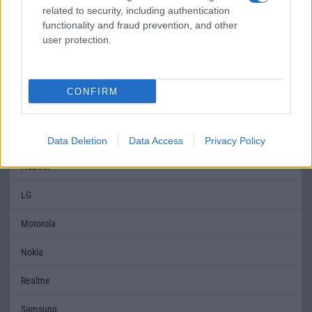
related to security, including authentication
Limited Edition
Nincs
Nincs
functionality and fraud prevention, and other
SAR
1,02
1,17
user protection.
MOBILTELEFON MÁRKÁK
CONFIRM
Apple
Honor
Data Deletion
Data Access
Privacy Policy
Huawei
LG
Motorola
Nokia
Realme
Samsung