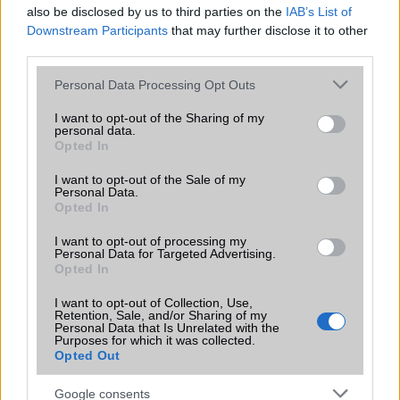
Beszélgetési idő h /
Gyorstöltésre
Gyorstöltésre
also be disclosed by us to third parties on the
IAB’s List of
Gyorstöltés
alkalmas
alkalmas
Downstream Participants
that may further disclose it to other
third parties.
ALKALMAZÁSOK ÉS ÉRZÉKELŐK
Please note that this website/app uses one or more Google
Personal Data Processing Opt Outs
Java
Nincs
Nincs
services and may gather and store information including but
not limited to your visit or usage behaviour. You may click to
I want to opt-out of the Sharing of my
Flash
/
Ujjlenyomat
Nincs
Fingerprint sensor
personal data.
grant or deny consent to Google and its third-party tags to
olvasó
Opted In
use your data for below specified purposes in below Google
SNS integráció
iCloud service
iCloud service
consent section.
I want to opt-out of the Sale of my
Personal Data.
Organizer
iCloud service
iCloud service
Opted In
T9 szótár
alkalmazás
alkalmazás
I want to opt-out of processing my
független szótár
független szótár
Personal Data for Targeted Advertising.
Opted In
Office alkalmazások
alap szolgáltatás
iDV = Document
I want to opt-out of Collection, Use,
viewer (Word, Excel,
Retention, Sale, and/or Sharing of my
PowerPoint, iBooks
Personal Data that Is Unrelated with the
PDF reader)
Purposes for which it was collected.
Opted Out
Iránytũ
ecompass
ecompass
Google consents