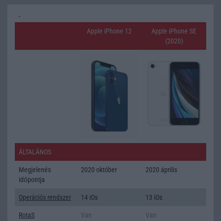
Apple iPhone 12
Apple iPhone SE
(2020)
ÁLTALÁNOS
Megjelenés
2020 október
2020 április
időpontja
Operációs rendszer
14 iOs
13 iOs
RotaS
Van
Van