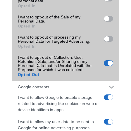
personal data.
grant or deny consent to Google and its third-party tags to
Opted In
use your data for below specified purposes in below Google
Brand
Ultra - a legteljesebb
consent section.
felszereltségû és
I want to opt-out of the Sale of my
Personal Data.
funkcionalitású változat!
Opted In
Védelem
IP69
I want to opt-out of processing my
Personal Data for Targeted Advertising.
Limited Edition
Nincs
Opted In
SAR
Nincs publikus adat!
I want to opt-out of Collection, Use,
Retention, Sale, and/or Sharing of my
N/A = Nincs adat. Legutóbbi frissítés: 2026-07-13 19:00:00
Personal Data that Is Unrelated with the
Purposes for which it was collected.
Opted Out
Google consents
I want to allow Google to enable storage
related to advertising like cookies on web or
Új és Használt GSM kiemelt ajánlatok
device identifiers in apps.
I want to allow my user data to be sent to
Samsung Galaxy S25
Google for online advertising purposes.