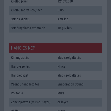
Kijelző pixel
1216*2688
Kijelző méret - col/inch
6.85
Színes kijelző
AmOled
Színárnyalatok száma db
1B (32 bit)
HANG ÉS KÉP
Kihangositás
alap szolgáltatás
Hangvezérlés
Nincs
Hangjegyzet
alap szolgáltatás
Csengőhang letöltés
Snapdragon Sound
Polifonia
MIDI
Zenelejátszás (Music Player)
ePlayer
Rádió
Nincs