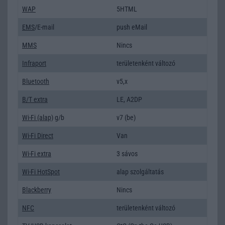
WAP
5HTML
EMS
/E-mail
push eMail
MMS
Nincs
Infraport
területenként változó
Bluetooth
v5,x
B/T extra
LE, A2DP
Wi-Fi (alap)
g/b
v7 (be)
Wi-Fi Direct
Van
Wi-Fi extra
3 sávos
Wi-Fi HotSpot
alap szolgáltatás
Blackberry
Nincs
NFC
területenként változó