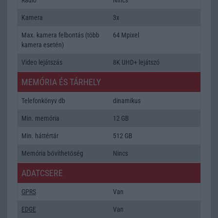
Kamera
3x
Max. kamera felbontás (több
64 Mpixel
kamera esetén)
Video lejátszás
8K UHD+ lejátszó
MEMÓRIA ÉS TÁRHELY
Telefonkönyv db
dinamikus
Min. memória
12 GB
Min. háttértár
512 GB
Memória bővíthetőség
Nincs
ADATCSERE
GPRS
Van
EDGE
Van