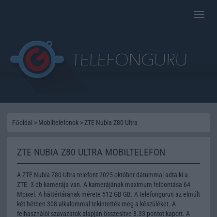
Toggle
naviga
Főoldal
>
Mobiltelefonok
>
ZTE Nubia Z80 Ultra
ZTE NUBIA Z80 ULTRA MOBILTELEFON
A ZTE Nubia Z80 Ultra telefont 2025 október dátummal adta ki a
ZTE. 3 db kamerája van. A kamerájának maximum felbontása 64
Mpixel. A háttértárának mérete 512 GB GB. A telefongurun az elmúlt
két hétben 308 alkalommal tekintették meg a készüléket. A
felhasználói szavazatok alapján összesítve 8.33 pontot kapott. A