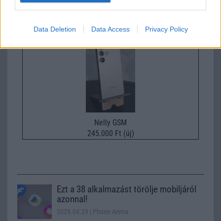
267.000 Ft (új)
Samsung Galaxy S26
Data Deletion
Data Access
Privacy Policy
Nelly GSM
245.000 Ft (új)
Ezt a 38 alkalmazást törölje mobiljáról
azonnal!
2023.04.29
| Phone Arena