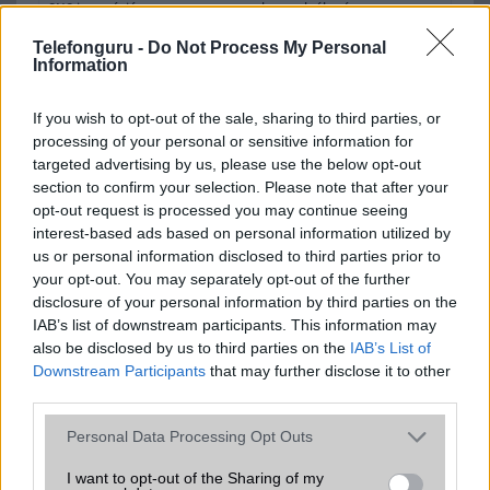
SNS integráció
alap szolgáltatás
Telefonguru -
Do Not Process My Personal
Organizer
alap szolgáltatás
Information
T9 szótár
alkalmazás független szótár
If you wish to opt-out of the sale, sharing to third parties, or
Office alkalmazások
alap szolgáltatás
processing of your personal or sensitive information for
targeted advertising by us, please use the below opt-out
Iránytũ
ecompass
section to confirm your selection. Please note that after your
Extrák
24-bit/192kHz audio
opt-out request is processed you may continue seeing
interest-based ads based on personal information utilized by
EGYÉB
us or personal information disclosed to third parties prior to
your opt-out. You may separately opt-out of the further
Vibra jelzés
alap szolgáltatás
disclosure of your personal information by third parties on the
IAB’s list of downstream participants. This information may
SIM típus
nanoSIM
also be disclosed by us to third parties on the
IAB’s List of
Downstream Participants
SIM-ek száma
that may further disclose it to other
2
third parties.
Flight mode
Van
Please note that this website/app uses one or more Google
Personal Data Processing Opt Outs
Terület
Globális
services and may gather and store information including but
not limited to your visit or usage behaviour. You may click to
I want to opt-out of the Sharing of my
Funkciók
Nincs