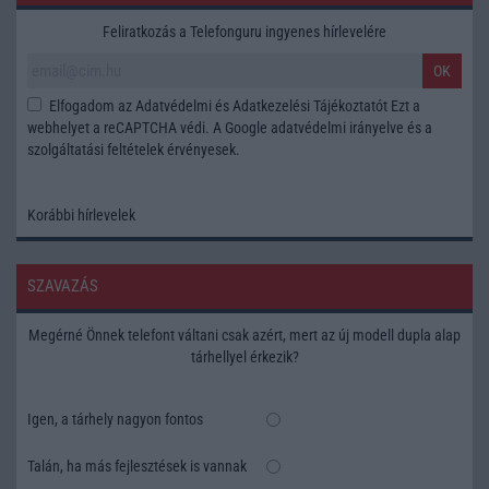
Feliratkozás a Telefonguru ingyenes hírlevelére
OK
Elfogadom az
Adatvédelmi és Adatkezelési Tájékoztatót
Ezt a
webhelyet a reCAPTCHA védi. A Google
adatvédelmi irányelve
és a
szolgáltatási feltételek
érvényesek.
Korábbi hírlevelek
SZAVAZÁS
Megérné Önnek telefont váltani csak azért, mert az új modell dupla alap
tárhellyel érkezik?
Igen, a tárhely nagyon fontos
Talán, ha más fejlesztések is vannak