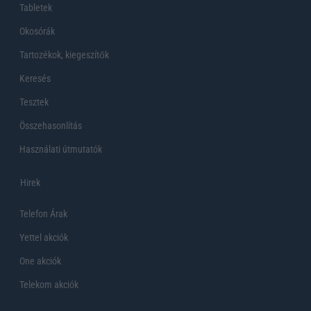
Tabletek
Okosórák
Tartozékok, kiegeszítők
Keresés
Tesztek
Összehasonlítás
Használati útmutatók
Hirek
Telefon Árak
Yettel akciók
One akciók
Telekom akciók