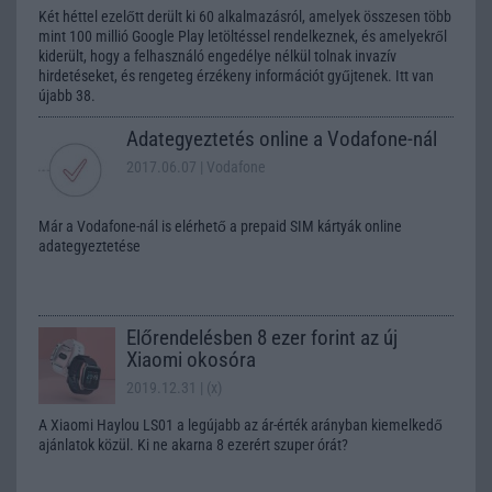
Két héttel ezelőtt derült ki 60 alkalmazásról, amelyek összesen több
mint 100 millió Google Play letöltéssel rendelkeznek, és amelyekről
kiderült, hogy a felhasználó engedélye nélkül tolnak invazív
hirdetéseket, és rengeteg érzékeny információt gyűjtenek. Itt van
újabb 38.
Adategyeztetés online a Vodafone-nál
2017.06.07
| Vodafone
Már a Vodafone-nál is elérhető a prepaid SIM kártyák online
adategyeztetése
Előrendelésben 8 ezer forint az új
Xiaomi okosóra
2019.12.31
| (x)
A Xiaomi Haylou LS01 a legújabb az ár-érték arányban kiemelkedő
ajánlatok közül. Ki ne akarna 8 ezerért szuper órát?