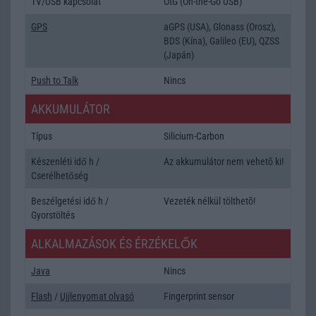
TV/USB kapcsolat
OtG (On-the-Go USB)
GPS
aGPS (USA), Glonass (Orosz),
BDS (Kína), Galileo (EU), QZSS
(Japán)
Push to Talk
Nincs
AKKUMULÁTOR
Típus
Silicium-Carbon
Készenléti idő h /
Az akkumulátor nem vehetõ ki!
Cserélhetőség
Beszélgetési idő h /
Vezeték nélkül tölthetõ!
Gyorstöltés
ALKALMAZÁSOK ÉS ÉRZÉKELŐK
Java
Nincs
Flash
/
Ujjlenyomat olvasó
Fingerprint sensor