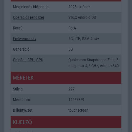
Megjelenés időpontja
2025 október
Operációs rendszer
v16,x Android OS
RotaS
FotA
Frekvenciasáv
5G, LTE, GSM 4 sáv
Generáció
5G
ChipSet
,
CPU
,
GPU
Qualcomm Snapdragon Elite, 8
mag, max 4,6 GHz, Adreno 840
MÉRETEK
Súly g
227
Méret mm
165*78*9
Billentyűzet
touchscreen
KIJELZŐ