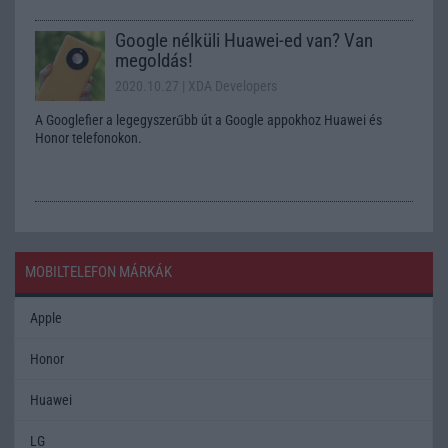
Google nélküli Huawei-ed van? Van
megoldás!
2020.10.27
| XDA Developers
A Googlefier a legegyszerűbb út a Google appokhoz Huawei és
Honor telefonokon.
MOBILTELEFON MÁRKÁK
Apple
Honor
Huawei
LG