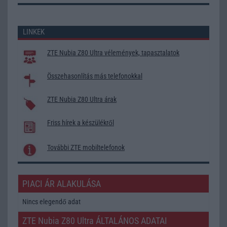
LINKEK
ZTE Nubia Z80 Ultra vélemények, tapasztalatok
Összehasonlítás más telefonokkal
ZTE Nubia Z80 Ultra árak
Friss hírek a készülékről
További ZTE mobiltelefonok
PIACI ÁR ALAKULÁSA
Nincs elegendő adat
ZTE Nubia Z80 Ultra ÁLTALÁNOS ADATAI