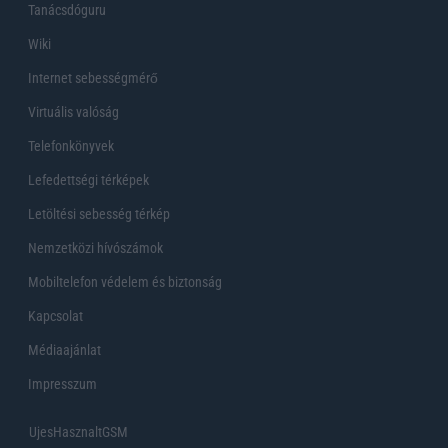
Tanácsdóguru
Wiki
Internet sebességmérő
Virtuális valóság
Telefonkönyvek
Lefedettségi térképek
Letöltési sebesség térkép
Nemzetközi hívószámok
Mobiltelefon védelem és biztonság
Kapcsolat
Médiaajánlat
Impresszum
UjesHasznaltGSM