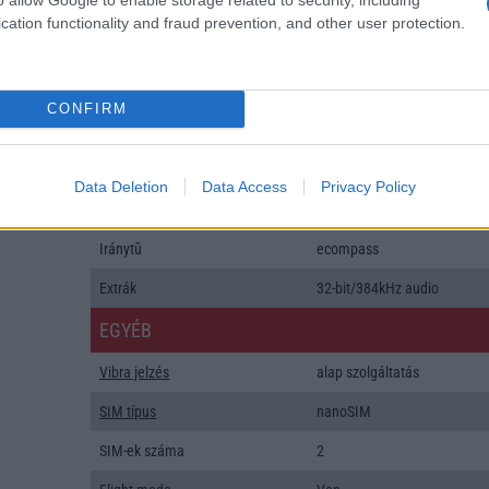
Java
Nincs
cation functionality and fraud prevention, and other user protection.
Flash
/
Ujjlenyomat olvasó
Fingerprint sensor
SNS integráció
alap szolgáltatás
CONFIRM
Organizer
alap szolgáltatás
T9 szótár
alkalmazás független szótár
Data Deletion
Data Access
Privacy Policy
Office alkalmazások
alap szolgáltatás
Iránytũ
ecompass
Extrák
32-bit/384kHz audio
EGYÉB
Vibra jelzés
alap szolgáltatás
SIM típus
nanoSIM
SIM-ek száma
2