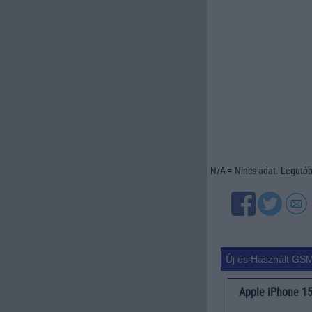
N/A = Nincs adat. Legutóbb
Új és Használt GSM
Apple iPhone 1