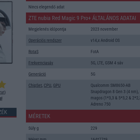
Nincs elegendő adat
ZTE nubia Red Magic 9 Pro+ ÁLTALÁNOS ADATAI
Megjelenés időpontja
2023 november
Operációs rendszer
v14,x Android OS
RotaS
FotA
Frekvenciasáv
5G, LTE, GSM 4 sáv
Generáció
5G
ChipSet
,
CPU
,
GPU
Qualcomm SM8650-AB
Snapdragon 8 Gen 3 (4 nm),
zat
)
magos (1*3,3 & 5*3,2 & 2*2,
s!
Adreno 750
ZÉK
MÉRETEK
Súly g
229
Méret mm
164*77*9