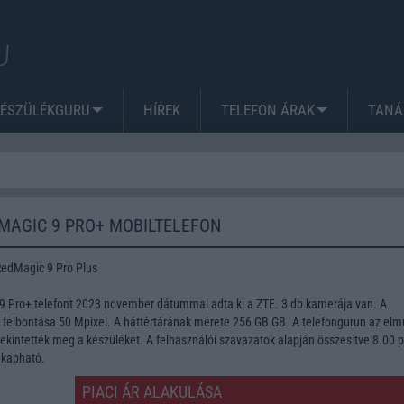
KÉSZÜLÉKGURU
HÍREK
TELEFON ÁRAK
TANÁ
 MAGIC 9 PRO+ MOBILTELEFON
RedMagic 9 Pro Plus
9 Pro+ telefont 2023 november dátummal adta ki a ZTE. 3 db kamerája van. A
lbontása 50 Mpixel. A háttértárának mérete 256 GB GB. A telefongurun az elmú
kintették meg a készüléket. A felhasználói szavazatok alapján összesítve 8.00 
 kapható.
PIACI ÁR ALAKULÁSA