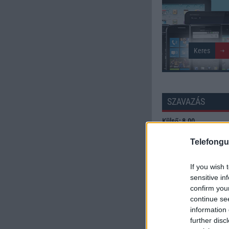
SZAVAZÁS
Külső: 8.00
Telefongu
Tudás: 8.83
If you wish 
Minőség: 7.17
sensitive in
confirm you
continue se
Értékelés: 8.00 | Szavazato
information 
Szavazzon Ön is!
further disc