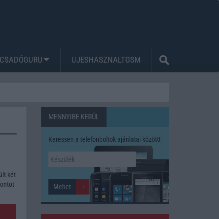
CSADÓGURU
UJESHASZNALTGSM
MENNYIBE KERÜL
Keressen a telefonboltok ajánlatai között!
lt két
pontot