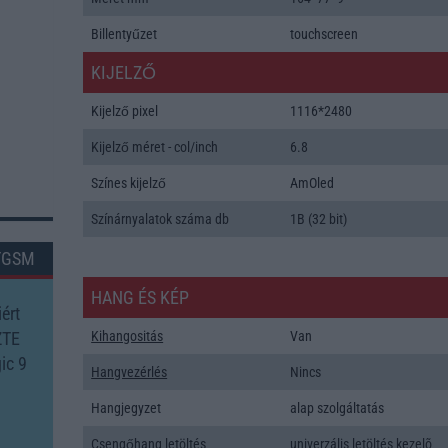
Billentyűzet
touchscreen
KIJELZŐ
Kijelző pixel
1116*2480
Kijelző méret - col/inch
6.8
Színes kijelző
AmOled
Színárnyalatok száma db
1B (32 bit)
TGSM
HANG ÉS KÉP
ért
ZTE
Kihangositás
Van
ic 9
Hangvezérlés
Nincs
Hangjegyzet
alap szolgáltatás
Csengőhang letöltés
univerzális letöltés kezelõ