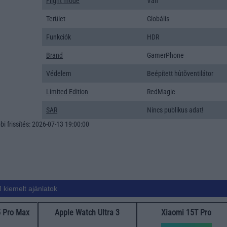
Flight mode
Van
Terület
Globális
Funkciók
HDR
Brand
GamerPhone
Védelem
Beépített hûtõventilátor
Limited Edition
RedMagic
SAR
Nincs publikus adat!
i frissítés: 2026-07-13 19:00:00
 kiemelt ajánlatok
5 Pro Max
Apple Watch Ultra 3
Xiaomi 15T Pro