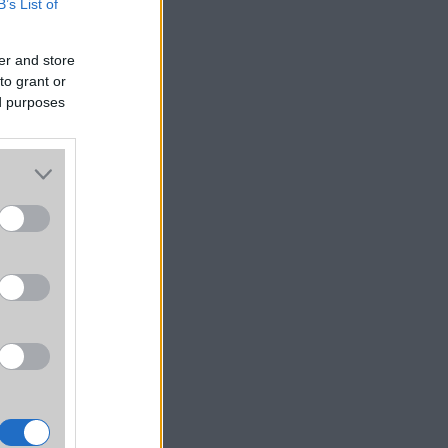
B’s List of
er and store
to grant or
ed purposes