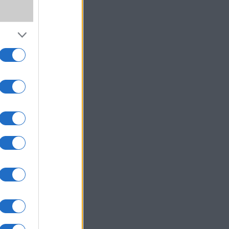
,
ki!