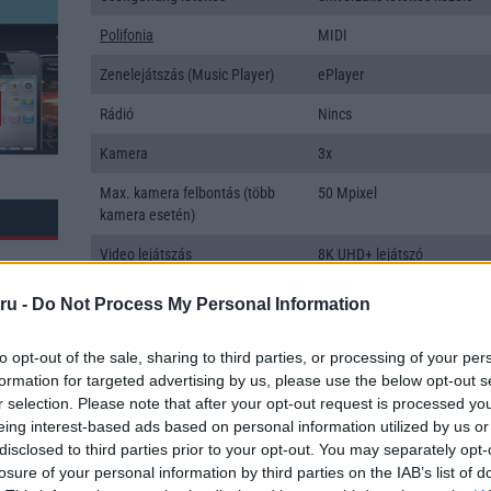
Polifonia
MIDI
Zenelejátszás (Music Player)
ePlayer
Rádió
Nincs
Kamera
3x
Max. kamera felbontás (több
50 Mpixel
kamera esetén)
Video lejátszás
8K UHD+ lejátszó
MEMÓRIA ÉS TÁRHELY
ru -
Do Not Process My Personal Information
Telefonkönyv db
dinamikus
to opt-out of the sale, sharing to third parties, or processing of your per
Min. memória
16 GB
formation for targeted advertising by us, please use the below opt-out s
r selection. Please note that after your opt-out request is processed y
Min. háttértár
256 GB
eing interest-based ads based on personal information utilized by us or
k: 6
disclosed to third parties prior to your opt-out. You may separately opt-
Memória bővíthetőség
Nincs
losure of your personal information by third parties on the IAB’s list of