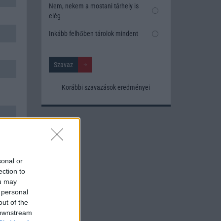
Nem, nekem a mostani tárhely is
elég
Inkább felhőben tárolok mindent
Korábbi szavazások eredményei
sonal or
ection to
ou may
 personal
out of the
 downstream