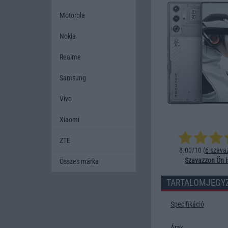
Motorola
Nokia
Realme
Samsung
Vivo
Xiaomi
ZTE
8.00/10 (
6 szava
Szavazzon Ön i
Összes márka
TARTALOMJEGY
Specifikáció
Árak