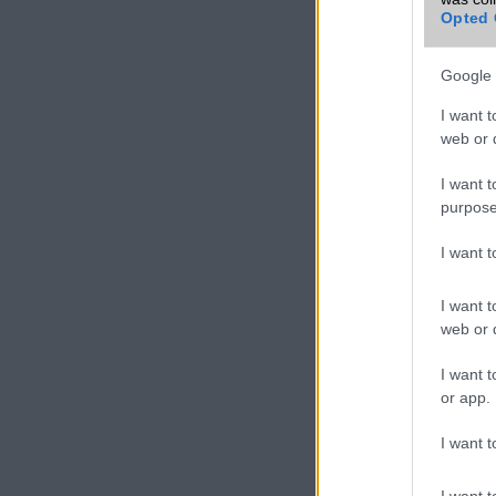
Opted 
Google 
I want t
web or d
I want t
purpose
I want 
I want t
web or d
I want t
or app.
I want t
I want t