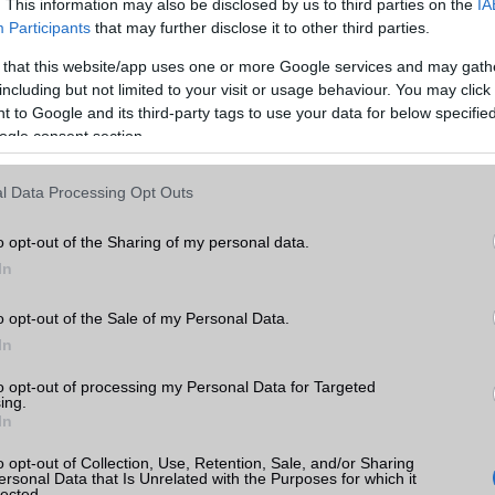
. This information may also be disclosed by us to third parties on the
IA
ADATCSERE
Participants
that may further disclose it to other third parties.
GPRS
Van
 that this website/app uses one or more Google services and may gath
including but not limited to your visit or usage behaviour. You may click 
EDGE
Van
 to Google and its third-party tags to use your data for below specifi
WAP
5HTML
ogle consent section.
d
EMS
/E-mail
push eMail
k
l Data Processing Opt Outs
MMS
Nincs
tás
o opt-out of the Sharing of my personal data.
Infraport
Van
kkal
In
Bluetooth
v5,x
d
o opt-out of the Sale of my Personal Data.
 árak
B/T extra
A2DP
In
Wi-Fi (alap)
g/b
v7 (be)
to opt-out of processing my Personal Data for Targeted
ing.
Wi-Fi Direct
Van
In
Wi-Fi extra
3 sávos
o opt-out of Collection, Use, Retention, Sale, and/or Sharing
ok
ersonal Data that Is Unrelated with the Purposes for which it
Wi-Fi HotSpot
alap szolgáltatás
lected.