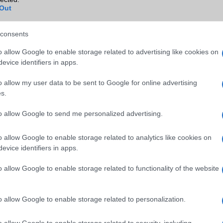
Out
Blackberry
Nincs
NFC
Van
consents
TV/USB kapcsolat
OtG (On-the-Go USB)
o allow Google to enable storage related to advertising like cookies on
evice identifiers in apps.
GPS
aGPS (USA), Glonass (Orosz)
BDS (Kína), Galileo (EU)
o allow my user data to be sent to Google for online advertising
s.
Push to Talk
Nincs
to allow Google to send me personalized advertising.
AKKUMULÁTOR
Típus
Li-Polimer
o allow Google to enable storage related to analytics like cookies on
evice identifiers in apps.
Készenléti idő h /
Az akkumulátor nem vehetõ 
Cserélhetőség
o allow Google to enable storage related to functionality of the website
Beszélgetési idő h /
165W-os gyorstöltés
Gyorstöltés
o allow Google to enable storage related to personalization.
ALKALMAZÁSOK ÉS ÉRZÉKELŐK
o allow Google to enable storage related to security, including