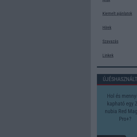
Kiemelt ajánlatok
Hírek
Szavazás
Linkek
ÚJÉSHASZNÁL
Hol és mennyi
kapható egy 
nubia Red Mag
Pro+?