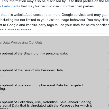
. This information may also be disclosed by us to third parties on the
IA
GPRS
Van
Participants
that may further disclose it to other third parties.
EDGE
Van
 that this website/app uses one or more Google services and may gath
WAP
5HTML
including but not limited to your visit or usage behaviour. You may click 
 to Google and its third-party tags to use your data for below specifi
EMS
/E-mail
push eMail
ogle consent section.
d
ro
MMS
Nincs
k
l Data Processing Opt Outs
Infraport
területenként változó
tás
o opt-out of the Sharing of my personal data.
Bluetooth
v5,x
kkal
In
B/T extra
LE, A2DP
d
o opt-out of the Sale of my Personal Data.
o árak
Wi-Fi (alap)
g/b
v7 (be)
In
Wi-Fi Direct
Van
to opt-out of processing my Personal Data for Targeted
ing.
Wi-Fi extra
3 sávos
In
Wi-Fi HotSpot
alap szolgáltatás
o opt-out of Collection, Use, Retention, Sale, and/or Sharing
ok
ersonal Data that Is Unrelated with the Purposes for which it
Blackberry
Nincs
lected.