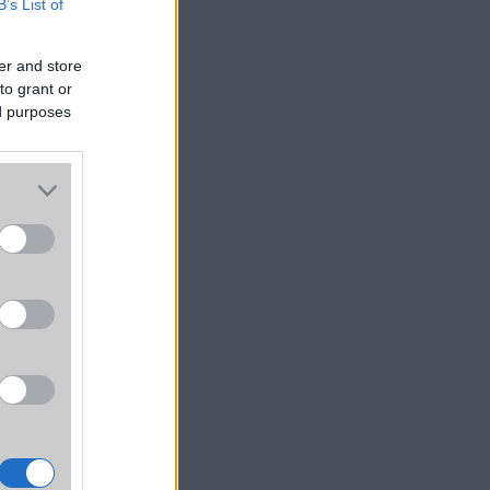
B’s List of
er and store
to grant or
ed purposes