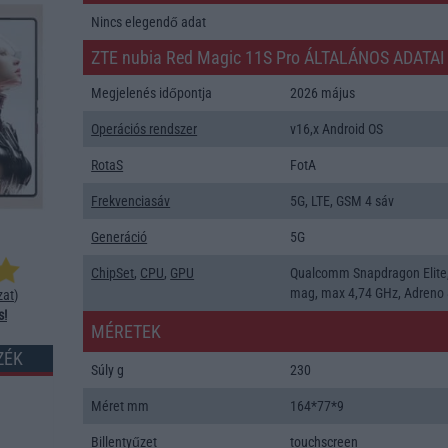
Nincs elegendő adat
ZTE nubia Red Magic 11S Pro ÁLTALÁNOS ADATAI
Megjelenés időpontja
2026 május
Operációs rendszer
v16,x Android OS
RotaS
FotA
Frekvenciasáv
5G, LTE, GSM 4 sáv
Generáció
5G
ChipSet
,
CPU
,
GPU
Qualcomm Snapdragon Elite
mag, max 4,74 GHz, Adreno
zat
)
s!
MÉRETEK
ZÉK
Súly g
230
Méret mm
164*77*9
Billentyűzet
touchscreen