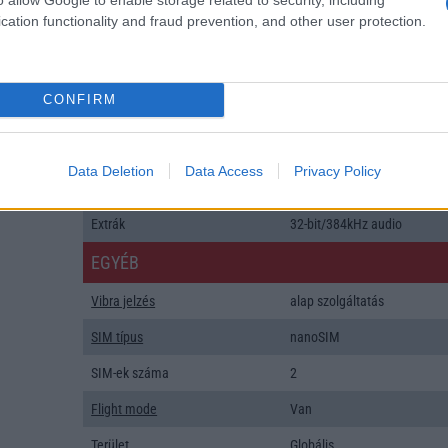
Flash
/
Ujjlenyomat olvasó
Fingerprint sensor
cation functionality and fraud prevention, and other user protection.
SNS integráció
alap szolgáltatás
Organizer
alap szolgáltatás
CONFIRM
T9 szótár
alkalmazás független szótár
Office alkalmazások
alap szolgáltatás
Data Deletion
Data Access
Privacy Policy
Iránytũ
ecompass
Extrák
32-bit/384kHz audio
EGYÉB
Vibra jelzés
alap szolgáltatás
SIM típus
nanoSIM
SIM-ek száma
2
Flight mode
Van
Terület
Globális