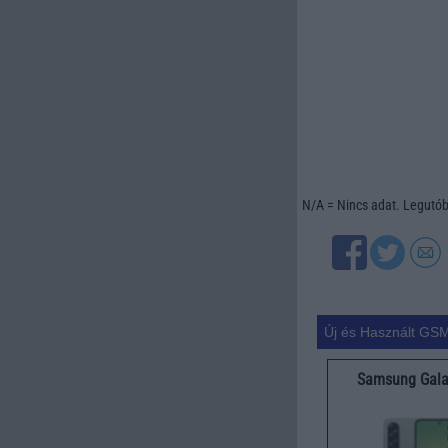
N/A = Nincs adat. Legutóbb
Új és Használt GSM
Samsung Gala