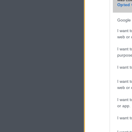
Opted 
Google 
I want t
web or d
I want t
purpose
I want 
I want t
web or d
I want t
or app.
I want t
I want t