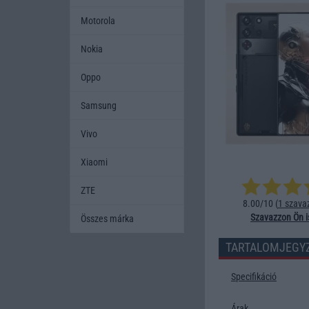
Motorola
Nokia
Oppo
Samsung
Vivo
Xiaomi
ZTE
8.00/10 (
1 szava
Szavazzon Ön i
Összes márka
TARTALOMJEGY
Specifikáció
Árak