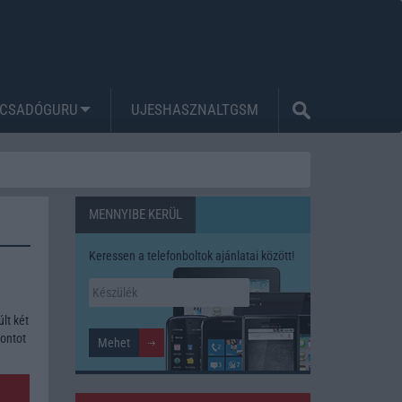
CSADÓGURU
UJESHASZNALTGSM
MENNYIBE KERÜL
Keressen a telefonboltok ajánlatai között!
lt két
pontot