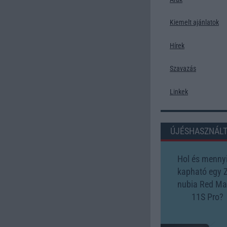
Kiemelt ajánlatok
Hírek
Szavazás
Linkek
ÚJÉSHASZNÁL
Hol és mennyi
kapható egy 
nubia Red Ma
11S Pro?