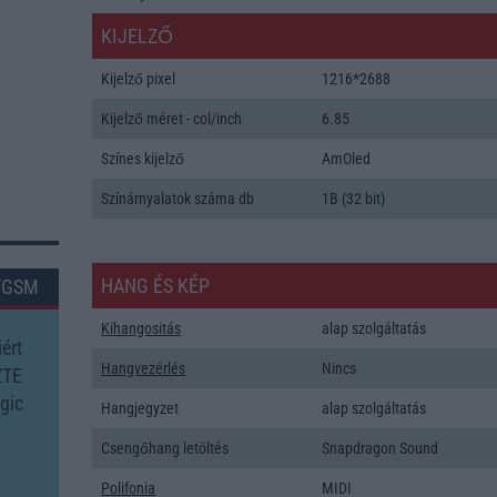
KIJELZŐ
Kijelző pixel
1216*2688
Kijelző méret - col/inch
6.85
Színes kijelző
AmOled
Színárnyalatok száma db
1B (32 bit)
HANG ÉS KÉP
TGSM
Kihangositás
alap szolgáltatás
ért
Hangvezérlés
Nincs
ZTE
gic
Hangjegyzet
alap szolgáltatás
Csengőhang letöltés
Snapdragon Sound
Polifonia
MIDI