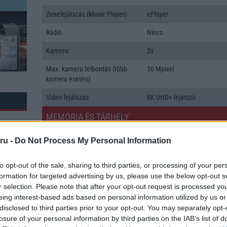
Zenelejátszás (Music Player)
ePlayer
Rádió
Nincs
Kamera
2x
Max. kamera felbontás (több
50 Mpixel
kamera esetén)
Video lejátszás
8K UHD+ lejátszó
MEMÓRIA ÉS TÁRHELY
Telefonkönyv db
dinamikus
ru -
Do Not Process My Personal Information
Min. memória
12 GB
to opt-out of the sale, sharing to third parties, or processing of your per
Min. háttértár
256 GB
formation for targeted advertising by us, please use the below opt-out s
r selection. Please note that after your opt-out request is processed y
Memória bővíthetőség
Nincs
eing interest-based ads based on personal information utilized by us or
k: 1
disclosed to third parties prior to your opt-out. You may separately opt-
ADATCSERE
losure of your personal information by third parties on the IAB’s list of