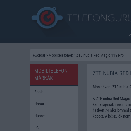
Főoldal
>
Mobiltelefonok
>
ZTE nubia Red Magic 11S Pro
MOBILTELEFON
ZTE NUBIA RED
MÁRKÁK
Más néven: ZTE nubia 
Apple
A ZTE nubia Red Magic 
Honor
kamerájának maximum fe
hétben 74 alkalommal te
Huawei
kapott. A készülék nem
LG