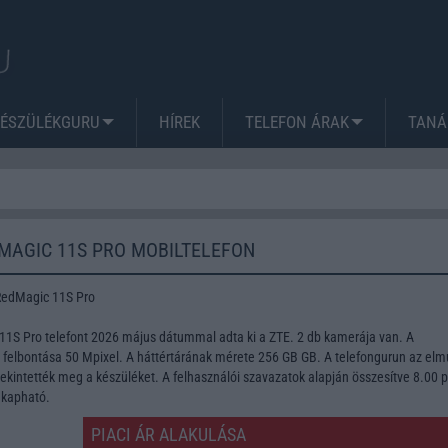
KÉSZÜLÉKGURU
HÍREK
TELEFON ÁRAK
TANÁ
 MAGIC 11S PRO MOBILTELEFON
RedMagic 11S Pro
11S Pro telefont 2026 május dátummal adta ki a ZTE. 2 db kamerája van. A
lbontása 50 Mpixel. A háttértárának mérete 256 GB GB. A telefongurun az elmú
kintették meg a készüléket. A felhasználói szavazatok alapján összesítve 8.00 
 kapható.
PIACI ÁR ALAKULÁSA