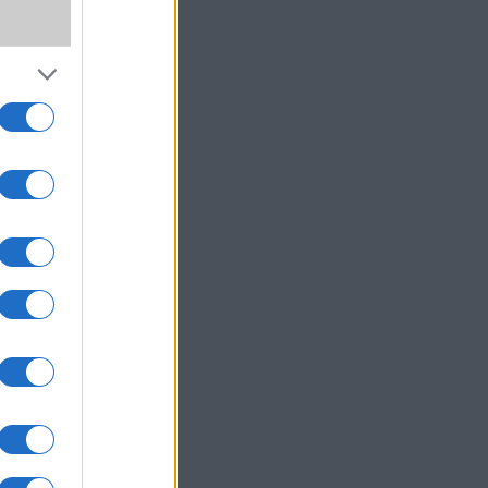
,
wer