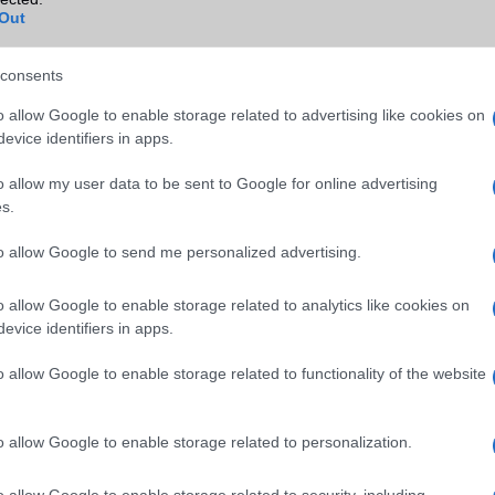
Out
NFC
területenként változó
TV/USB kapcsolat
Display Port
consents
GPS
aGPS (USA), Glonass (Orosz)
o allow Google to enable storage related to advertising like cookies on
BDS (Kína), Galileo (EU)
evice identifiers in apps.
Push to Talk
Nincs
o allow my user data to be sent to Google for online advertising
s.
AKKUMULÁTOR
to allow Google to send me personalized advertising.
Típus
Silicium-Carbon
Készenléti idő h /
Visszatöltésre alkalmas (Po
o allow Google to enable storage related to analytics like cookies on
Cserélhetőség
Bank)
evice identifiers in apps.
Beszélgetési idő h /
Vezeték nélkül tölthetõ!
o allow Google to enable storage related to functionality of the website
Gyorstöltés
ALKALMAZÁSOK ÉS ÉRZÉKELŐK
o allow Google to enable storage related to personalization.
Java
Nincs
o allow Google to enable storage related to security, including