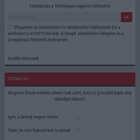
Feliratkozás a Telefonguru ingyenes hírlevelére
OK
Elfogadom az
Adatvédelmi és Adatkezelési Tájékoztatót
Ezt a
webhelyet a reCAPTCHA védi. A Google
adatvédelmi irányelve
és a
szolgáltatási feltételek
érvényesek.
Korábbi hírlevelek
SZAVAZÁS
Megérné Önnek telefont váltani csak azért, mert az új modell dupla alap
tárhellyel érkezik?
Igen, a tárhely nagyon fontos
Talán, ha más fejlesztések is vannak