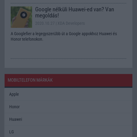
Google nélküli Huawei-ed van? Van
megoldás!
2020.10.27
| XDA Developers
A Googlefier a legegyszerűbb út a Google appokhoz Huawei és
Honor telefonokon.
MOBILTELEFON MÁRKÁK
Apple
Honor
Huawei
LG