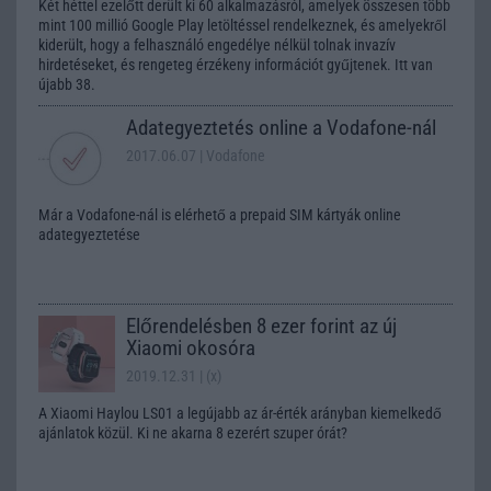
Két héttel ezelőtt derült ki 60 alkalmazásról, amelyek összesen több
mint 100 millió Google Play letöltéssel rendelkeznek, és amelyekről
kiderült, hogy a felhasználó engedélye nélkül tolnak invazív
hirdetéseket, és rengeteg érzékeny információt gyűjtenek. Itt van
újabb 38.
Adategyeztetés online a Vodafone-nál
2017.06.07
| Vodafone
Már a Vodafone-nál is elérhető a prepaid SIM kártyák online
adategyeztetése
Előrendelésben 8 ezer forint az új
Xiaomi okosóra
2019.12.31
| (x)
A Xiaomi Haylou LS01 a legújabb az ár-érték arányban kiemelkedő
ajánlatok közül. Ki ne akarna 8 ezerért szuper órát?