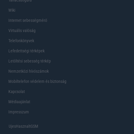
Wiki
Internet sebességmérő
Virtuális valóság
Telefonkönyvek
Lefedettségi térképek
Letöltési sebesség térkép
Nemzetközi hívószámok
Mobiltelefon védelem és biztonság
Kapcsolat
Médiaajánlat
Impresszum
UjesHasznaltGSM