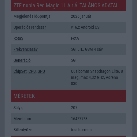
ZTE nubia Red Magic 11 Air ÁLTALÁNOS ADATAI
Megjelenés időpontja
2026 január
Operációs rendszer
v16,x Android OS
RotaS
FotA
Frekvenciasáv
5G, LTE, GSM 4 sáv
Generáció
5G
ChipSet
,
CPU
,
GPU
Qualcomm Snapdragon Elite, 8
mag, max 4,32 GHz, Adreno
830
MÉRETEK
Súly g
207
Méret mm
164*77*8
Billentyűzet
touchscreen