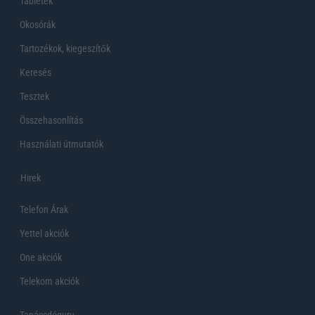
Tabletek
Okosórák
Tartozékok, kiegeszítők
Keresés
Tesztek
Összehasonlítás
Használati útmutatók
Hirek
Telefon Árak
Yettel akciók
One akciók
Telekom akciók
Tanácsdóguru