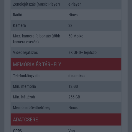
Zenelejátszás (Music Player)
ePlayer
Rádió
Nincs
Kamera
2x
Max. kamera felbontás (több
50 Mpixel
kamera esetén)
Video lejátszás
8K UHD+ lejátszó
MEMÓRIA ÉS TÁRHELY
Telefonkönyv db
dinamikus
Min. memória
12 GB
Min. háttértár
256 GB
Memória bővíthetőség
Nincs
ADATCSERE
GPRS
Van