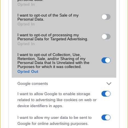
grant or deny consent to Google and its third-party tags to
Opted In
use your data for below specified purposes in below Google
Funkciók
Beépített hûtõventillátor!
consent section.
I want to opt-out of the Sale of my
Brand
GamerPhone
Personal Data.
Opted In
Védelem
IP54
I want to opt-out of processing my
Personal Data for Targeted Advertising.
Limited Edition
RedMagic
Opted In
SAR
Nincs publikus adat!
I want to opt-out of Collection, Use,
N/A = Nincs adat. Legutóbbi frissítés: 2026-07-13 19:00:00
Retention, Sale, and/or Sharing of my
Personal Data that Is Unrelated with the
Purposes for which it was collected.
Opted Out
Google consents
I want to allow Google to enable storage
related to advertising like cookies on web or
Új és Használt GSM kiemelt ajánlatok
device identifiers in apps.
Apple iPhone 16 Pro
I want to allow my user data to be sent to
Google for online advertising purposes.