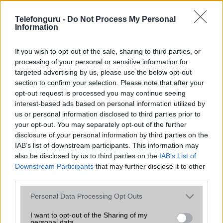
Flash
/
Ujjlenyomat olvasó
Fingerprint sensor
Telefonguru -
SNS integráció
Do Not Process My Personal
alap szolgáltatás
Information
Organizer
alap szolgáltatás
If you wish to opt-out of the sale, sharing to third parties, or
T9 szótár
alkalmazás független szótár
processing of your personal or sensitive information for
targeted advertising by us, please use the below opt-out
Office alkalmazások
alap szolgáltatás
section to confirm your selection. Please note that after your
Iránytũ
ecompass
opt-out request is processed you may continue seeing
interest-based ads based on personal information utilized by
Extrák
Hi-Res Wireless audio
us or personal information disclosed to third parties prior to
your opt-out. You may separately opt-out of the further
EGYÉB
disclosure of your personal information by third parties on the
IAB’s list of downstream participants. This information may
Vibra jelzés
alap szolgáltatás
also be disclosed by us to third parties on the
IAB’s List of
SIM típus
nanoSIM
Downstream Participants
that may further disclose it to other
third parties.
SIM-ek száma
2
Please note that this website/app uses one or more Google
Personal Data Processing Opt Outs
Flight mode
Van
services and may gather and store information including but
not limited to your visit or usage behaviour. You may click to
I want to opt-out of the Sharing of my
Terület
Globális
personal data.