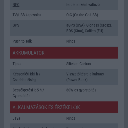
NFC
területenként változó
TV/USB kapcsolat
OtG (On-the-Go USB)
GPS
aGPS (USA), Glonass (Orosz),
BDS (Kína), Galileo (EU)
Push to Talk
Nincs
AKKUMULÁTOR
Típus
Silicium-Carbon
Készenléti idő h /
Visszatöltésre alkalmas
Cserélhetőség
(Power Bank)
Beszélgetési idő h /
80W-os gyorstöltés
Gyorstöltés
ALKALMAZÁSOK ÉS ÉRZÉKELŐK
Java
Nincs