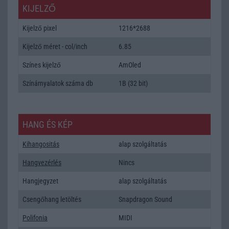
KIJELZŐ
Kijelző pixel
1216*2688
Kijelző méret - col/inch
6.85
Színes kijelző
AmOled
Színárnyalatok száma db
1B (32 bit)
HANG ÉS KÉP
Kihangositás
alap szolgáltatás
Hangvezérlés
Nincs
Hangjegyzet
alap szolgáltatás
Csengőhang letöltés
Snapdragon Sound
Polifonia
MIDI