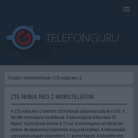
Toggle
naviga
Főoldal
>
Mobiltelefonok
>
ZTE nubia Neo 2
ZTE NUBIA NEO 2 MOBILTELEFON
A ZTE nubia Neo 2 telefont 2024 február dátummal adta ki a ZTE. 8
GB MB memóriával rendelkezik. A kamerájának felbontása 50
Mpixel. Kijelzőjének mérete 6.72 col. A telefongurun az elmúlt két
hétben 48 alkalommal tekintették meg a készüléket. A felhasználói
szavazatok alapján összesítve 6.17 pontot kapott. A készülék nem