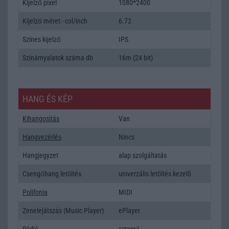
Kijelző pixel
1080*2400
Kijelző méret - col/inch
6.72
Színes kijelző
IPS
Színárnyalatok száma db
16m (24 bit)
HANG ÉS KÉP
Kihangositás
Van
Hangvezérlés
Nincs
Hangjegyzet
alap szolgáltatás
Csengőhang letöltés
univerzális letöltés kezelõ
Polifonia
MIDI
Zenelejátszás (Music Player)
ePlayer
Rádió
sztereó