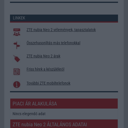
LINKEK
ZTE nubia Neo 2 vélemények, tapasztalatok
Összehasonlítás más telefonokkal
ZTE nubia Neo 2 árak
Friss hírek a készülékről
További ZTE mobiltelefonok
PIACI ÁR ALAKULÁSA
Nincs elegendő adat
ZTE nubia Neo 2 ÁLTALÁNOS ADATAI