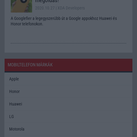
megoldás!
2020.10.27
| XDA Developers
A Googlefier a legegyszerűbb út a Google appokhoz Huawei és
Honor telefonokon.
MOBILTELEFON MÁRKÁK
Apple
Honor
Huawei
LG
Motorola