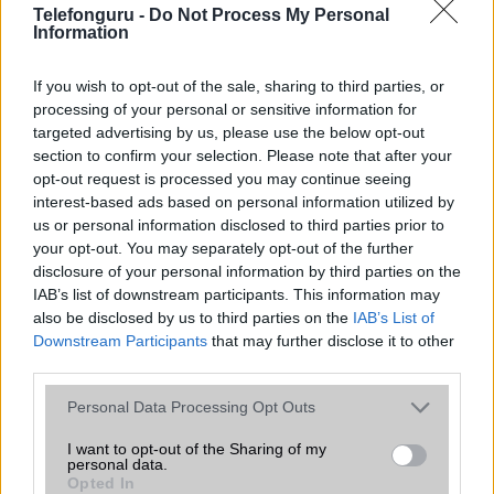
Telefonguru -
Do Not Process My Personal
Organizer
alap szolgáltatás
Information
T9 szótár
alkalmazás független szótár
If you wish to opt-out of the sale, sharing to third parties, or
Office alkalmazások
alap szolgáltatás
processing of your personal or sensitive information for
targeted advertising by us, please use the below opt-out
Iránytũ
ecompass
section to confirm your selection. Please note that after your
opt-out request is processed you may continue seeing
Extrák
Nincs
interest-based ads based on personal information utilized by
us or personal information disclosed to third parties prior to
EGYÉB
your opt-out. You may separately opt-out of the further
disclosure of your personal information by third parties on the
Vibra jelzés
alap szolgáltatás
IAB’s list of downstream participants. This information may
SIM típus
nanoSIM
also be disclosed by us to third parties on the
IAB’s List of
Downstream Participants
that may further disclose it to other
SIM-ek száma
2
third parties.
Flight mode
Van
Please note that this website/app uses one or more Google
Personal Data Processing Opt Outs
services and may gather and store information including but
Terület
Globális
not limited to your visit or usage behaviour. You may click to
I want to opt-out of the Sharing of my
personal data.
Funkciók
HDR
grant or deny consent to Google and its third-party tags to
Opted In