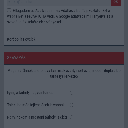
OK
Elfogadom az
Adatvédelmi és Adatkezelési Tájékoztatót
Ezt a
webhelyet a reCAPTCHA védi. A Google
adatvédelmi irányelve
és a
szolgáltatási feltételek
érvényesek.
Korábbi hírlevelek
SZAVAZÁS
Megérné Önnek telefont váltani csak azért, mert az új modell dupla alap
tárhellyel érkezik?
Igen, a tárhely nagyon fontos
Talán, ha más fejlesztések is vannak
Nem, nekem a mostani tárhely is elég