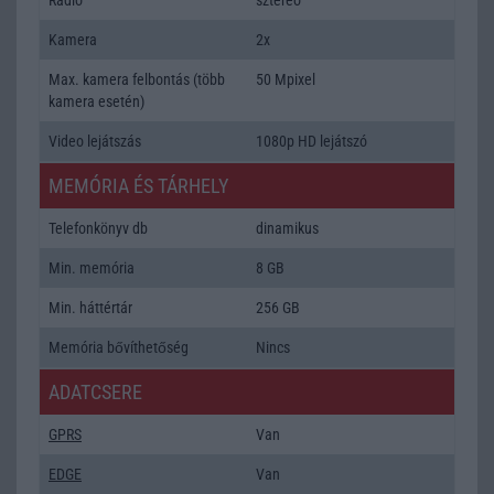
Kamera
2x
Max. kamera felbontás (több
50 Mpixel
kamera esetén)
Video lejátszás
1080p HD lejátszó
MEMÓRIA ÉS TÁRHELY
Telefonkönyv db
dinamikus
Min. memória
8 GB
Min. háttértár
256 GB
Memória bővíthetőség
Nincs
ADATCSERE
GPRS
Van
EDGE
Van