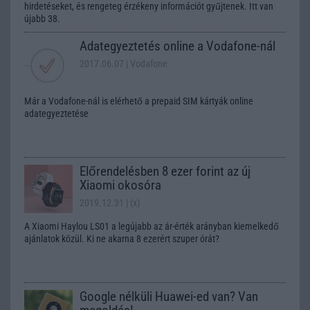
hirdetéseket, és rengeteg érzékeny információt gyűjtenek. Itt van
újabb 38.
Adategyeztetés online a Vodafone-nál
2017.06.07
| Vodafone
Már a Vodafone-nál is elérhető a prepaid SIM kártyák online
adategyeztetése
Előrendelésben 8 ezer forint az új
Xiaomi okosóra
2019.12.31
| (x)
A Xiaomi Haylou LS01 a legújabb az ár-érték arányban kiemelkedő
ajánlatok közül. Ki ne akarna 8 ezerért szuper órát?
Google nélküli Huawei-ed van? Van