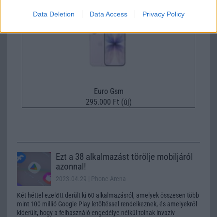
Data Deletion
Data Access
Privacy Policy
Euro Gsm
295.000 Ft (új)
Ezt a 38 alkalmazást törölje mobiljáról
azonnal!
2023.04.29
| Phone Arena
Két héttel ezelőtt derült ki 60 alkalmazásról, amelyek összesen több
mint 100 millió Google Play letöltéssel rendelkeznek, és amelyekről
kiderült, hogy a felhasználó engedélye nélkül tolnak invazív