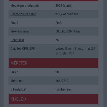
Megjelenés időpontja
2024 február
Operációs rendszer
v13,x Android OS
RotaS
FotA
Frekvenciasáv
5G, LTE, GSM 4 sáv
Generáció
5G
ChipSet
,
CPU
,
GPU
Unisoc (6 nm), 8 mag, max 2,7
GHz, Mali G57
MÉRETEK
Súly g
208
Méret mm
166*77*9
Billentyűzet
touchscreen
KIJELZŐ