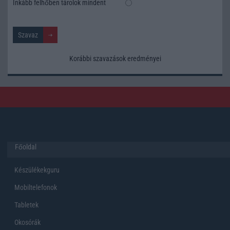
Inkább felhőben tárolok mindent
Korábbi szavazások eredményei
Főoldal
Készülékekguru
Mobiltelefonok
Tabletek
Okosórák