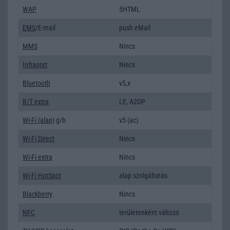
WAP
5HTML
EMS
/E-mail
push eMail
MMS
Nincs
Infraport
Nincs
Bluetooth
v5,x
B/T extra
LE, A2DP
Wi-Fi (alap)
g/b
v5 (ac)
Wi-Fi Direct
Nincs
Wi-Fi extra
Nincs
Wi-Fi HotSpot
alap szolgáltatás
Blackberry
Nincs
NFC
területenként változó