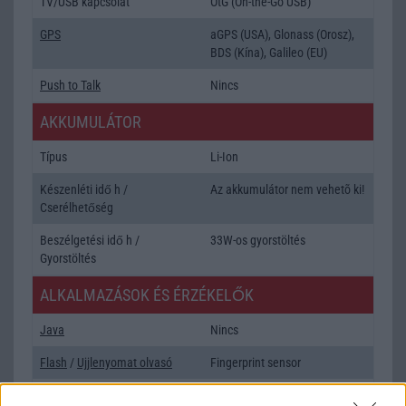
TV/USB kapcsolat
OtG (On-the-Go USB)
GPS
aGPS (USA), Glonass (Orosz),
BDS (Kína), Galileo (EU)
Push to Talk
Nincs
AKKUMULÁTOR
Típus
Li-Ion
Készenléti idő h /
Az akkumulátor nem vehetõ ki!
Cserélhetőség
Beszélgetési idő h /
33W-os gyorstöltés
Gyorstöltés
ALKALMAZÁSOK ÉS ÉRZÉKELŐK
Java
Nincs
Flash
/
Ujjlenyomat olvasó
Fingerprint sensor
SNS integráció
alap szolgáltatás