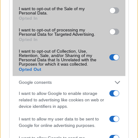
use your data for below specified purposes in below Google
Brand
GamerPhone
consent section.
I want to opt-out of the Sale of my
Personal Data.
Védelem
Nincs
Opted In
Limited Edition
Nincs
I want to opt-out of processing my
Personal Data for Targeted Advertising.
SAR
Nincs publikus adat!
Opted In
N/A = Nincs adat. Legutóbbi frissítés: 2026-07-13 19:00:00
I want to opt-out of Collection, Use,
Retention, Sale, and/or Sharing of my
Personal Data that Is Unrelated with the
Purposes for which it was collected.
Opted Out
Google consents
I want to allow Google to enable storage
Új és Használt GSM kiemelt ajánlatok
related to advertising like cookies on web or
device identifiers in apps.
Apple Watch Series 11
I want to allow my user data to be sent to
Google for online advertising purposes.
I want to allow Google to send me